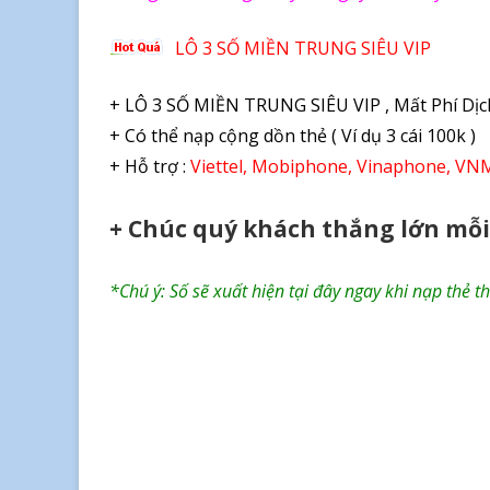
LÔ 3 SỐ MIỀN TRUNG SIÊU VIP
+ LÔ 3 SỐ MIỀN TRUNG SIÊU VIP , Mất Phí Dịc
+ Có thể nạp cộng dồn thẻ ( Ví dụ 3 cái 100k )
+ Hỗ trợ :
Viettel, Mobiphone, Vinaphone, VN
+ Chúc quý khách thắng lớn mỗi
*Chú ý: Số sẽ xuất hiện tại đây ngay khi nạp thẻ t