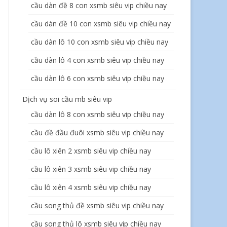
cầu dàn đề 8 con xsmb siêu vip chiều nay
cầu dàn đề 10 con xsmb siêu vip chiều nay
cầu dàn lô 10 con xsmb siêu vip chiều nay
cầu dàn lô 4 con xsmb siêu vip chiều nay
cầu dàn lô 6 con xsmb siêu vip chiều nay
Dịch vụ soi cầu mb siêu vip
cầu dàn lô 8 con xsmb siêu vip chiều nay
cầu đề đầu đuôi xsmb siêu vip chiều nay
cầu lô xiên 2 xsmb siêu vip chiều nay
cầu lô xiên 3 xsmb siêu vip chiều nay
cầu lô xiên 4 xsmb siêu vip chiều nay
cầu song thủ đề xsmb siêu vip chiều nay
cầu song thủ lô xsmb siêu vip chiều nay