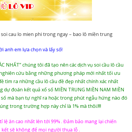
CẦU DÀN LÔ 4 CON XSMB SIÊU
VIP CHIỀU NAY
CẦU DÀN LÔ 6 CON XSMB SIÊU
VIP CHIỀU NAY
 soi cau lo mien phi trong ngay – bao lô miền trung
i anh em lựa chọn và lấy số!
HẤT” chúng tôi đã tạo nên các dịch vụ soi cầu lô cầu
g nghiên cứu bằng những phương pháp mới nhất tối ưu
đề tìm ra những cầu lô cầu đề đẹp nhất chính xác nhất
ững dự đoán kết quả xổ số MIỀN TRUNG MIỀN NAM MIỀN
n số mà bạn tự nghĩ ra hoặc trong phút ngẫu hứng nào đó
úng trong trường hợp này chỉ là 1% mà thôi.!!!!
ỉ lệ ăn cao nhất lên tới 99% . Đảm bảo mang lại chiến
 kết sẽ không để mọi người thua lỗ .