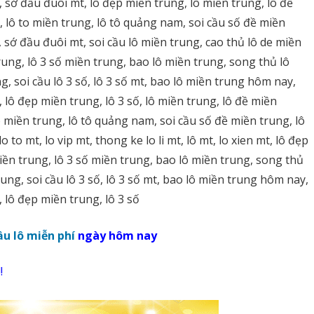
 sớ đầu đuôi mt, lô đẹp miền trung, lô miền trung, lô đề
lô
THỐNG KÊ ĐUÔI
CẦU BẠCH THỦ LÔ XSMB SIÊU
CẦU LÔ XIÊN 4 XSMB SIÊU VIP
 lô to miền trung, lô tô quảng nam, soi cầu số đề miền
3
VIP CHIỀU NAY
CHIỀU NAY
THỐNG KÊ ĐẦU
sớ đầu đuôi mt, soi cầu lô miền trung, cao thủ lô de miền
số
rung, lô 3 số miền trung, bao lô miền trung, song thủ lô
CẦU CẶP 3 CÀNG VÍP XSMB SIÊU
CẦU SONG THỦ ĐỀ XSMB SIÊU
THỐNG KÊ LÔ KÉP
VIP CHIỀU NAY
VIP CHIỀU NAY
g, soi cầu lô 3 số, lô 3 số mt, bao lô miền trung hôm nay,
xsmt
THỐNG KÊ LÔ XIÊN
, lô đẹp miền trung, lô 3 số, lô miền trung, lô đề miền
siêu
CẦU DÀN ĐỀ 4 CON XSMB SIÊU
CẦU SONG THỦ LÔ XSMB SIÊU
 miền trung, lô tô quảng nam, soi cầu số đề miền trung, lô
VIP CHIỀU NAY
THỐNG KÊ LÔ GAN
VIP CHIỀU NAY
vip
 to mt, lo vip mt, thong ke lo li mt, lô mt, lo xien mt, lô đẹp
CẦU DÀN ĐỀ 6 CON XSMB SIÊU
THỐNG KÊ ĐẦU ĐUÔI
CẦU SONG THỦ LÔ KÉP XSMB
chiều
ền trung, lô 3 số miền trung, bao lô miền trung, song thủ
VIP CHIỀU NAY
SIÊU VIP CHIỀU NAY
rung, soi cầu lô 3 số, lô 3 số mt, bao lô miền trung hôm nay,
nay
CẦU DÀN ĐỀ 8 CON XSMB SIÊU
, lô đẹp miền trung, lô 3 số
VIP CHIỀU NAY
ầu lô miễn phí
ngày hôm nay
CẦU DÀN ĐỀ 10 CON XSMB SIÊU
VIP CHIỀU NAY
!
CẦU DÀN LÔ 10 CON XSMB SIÊU
VIP CHIỀU NAY