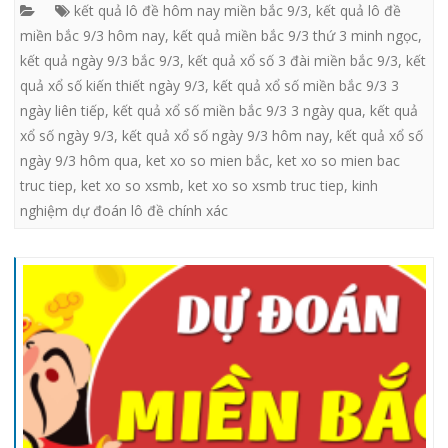
kết quả lô đề hôm nay miền bắc 9/3
,
kết quả lô đề
miền bắc 9/3 hôm nay
,
kết quả miền bắc 9/3 thứ 3 minh ngọc
,
kết quả ngày 9/3 bắc 9/3
,
kết quả xổ số 3 đài miền bắc 9/3
,
kết
quả xổ số kiến thiết ngày 9/3
,
kết quả xổ số miền bắc 9/3 3
ngày liên tiếp
,
kết quả xổ số miền bắc 9/3 3 ngày qua
,
kết quả
xổ số ngày 9/3
,
kết quả xổ số ngày 9/3 hôm nay
,
kết quả xổ số
ngày 9/3 hôm qua
,
ket xo so mien bắc
,
ket xo so mien bac
truc tiep
,
ket xo so xsmb
,
ket xo so xsmb truc tiep
,
kinh
nghiệm dự đoán lô đề chính xác