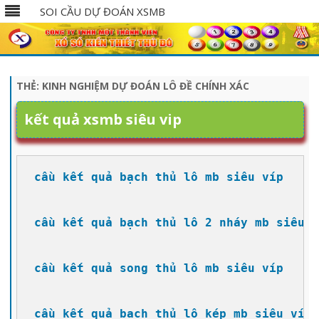
SOI CẦU DỰ ĐOÁN XSMB
Skip
to
content
THẺ:
KINH NGHIỆM DỰ ĐOÁN LÔ ĐỀ CHÍNH XÁC
kết quả xsmb siêu vip
 cầu kết quả bạch thủ lô mb siêu víp
cầu kết quả bạch thủ lô 2 nháy mb siêu v
cầu kết quả song thủ lô mb siêu víp
cầu kết quả bạch thủ lô kép mb siêu víp