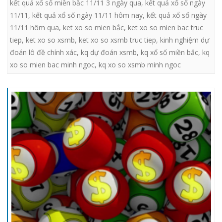
kết quả xổ số miền bắc 11/11 3 ngày qua
,
kết quả xổ số ngày
11/11
,
kết quả xổ số ngày 11/11 hôm nay
,
kết quả xổ số ngày
11/11 hôm qua
,
ket xo so mien bắc
,
ket xo so mien bac truc
tiep
,
ket xo so xsmb
,
ket xo so xsmb truc tiep
,
kinh nghiệm dự
đoán lô đề chính xác
,
kq dự đoán xsmb
,
kq xổ số miền bắc
,
kq
xo so mien bac minh ngoc
,
kq xo so xsmb minh ngoc