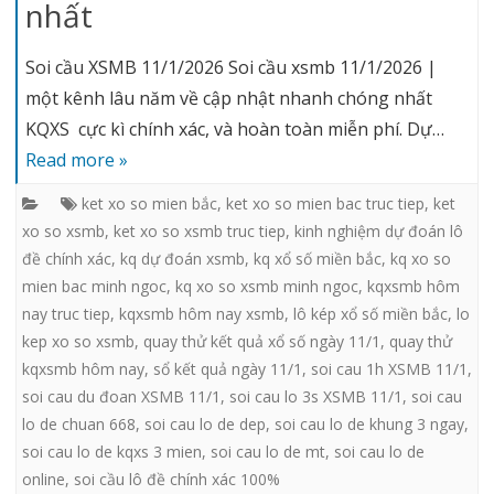
nhất
Soi cầu XSMB 11/1/2026 Soi cầu xsmb 11/1/2026 |
một kênh lâu năm về cập nhật nhanh chóng nhất
KQXS cực kì chính xác, và hoàn toàn miễn phí. Dự…
Read more »
ket xo so mien bắc
,
ket xo so mien bac truc tiep
,
ket
xo so xsmb
,
ket xo so xsmb truc tiep
,
kinh nghiệm dự đoán lô
đề chính xác
,
kq dự đoán xsmb
,
kq xổ số miền bắc
,
kq xo so
mien bac minh ngoc
,
kq xo so xsmb minh ngoc
,
kqxsmb hôm
nay truc tiep
,
kqxsmb hôm nay xsmb
,
lô kép xổ số miền bắc
,
lo
kep xo so xsmb
,
quay thử kết quả xổ số ngày 11/1
,
quay thử
kqxsmb hôm nay
,
sổ kết quả ngày 11/1
,
soi cau 1h XSMB 11/1
,
soi cau du đoan XSMB 11/1
,
soi cau lo 3s XSMB 11/1
,
soi cau
lo de chuan 668
,
soi cau lo de dep
,
soi cau lo de khung 3 ngay
,
soi cau lo de kqxs 3 mien
,
soi cau lo de mt
,
soi cau lo de
online
,
soi cầu lô đề chính xác 100%