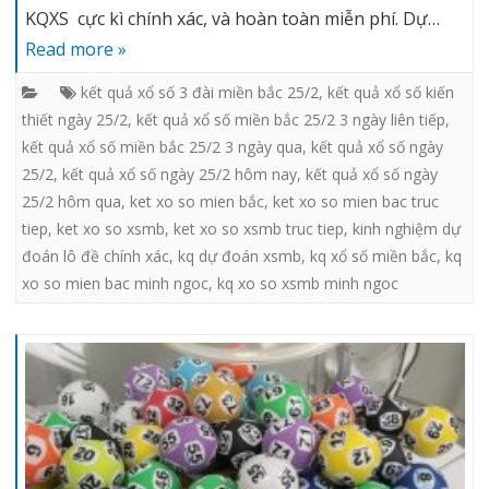
KQXS cực kì chính xác, và hoàn toàn miễn phí. Dự…
Read more »
kết quả xổ số 3 đài miền bắc 25/2
,
kết quả xổ số kiến
thiết ngày 25/2
,
kết quả xổ số miền bắc 25/2 3 ngày liên tiếp
,
kết quả xổ số miền bắc 25/2 3 ngày qua
,
kết quả xổ số ngày
25/2
,
kết quả xổ số ngày 25/2 hôm nay
,
kết quả xổ số ngày
25/2 hôm qua
,
ket xo so mien bắc
,
ket xo so mien bac truc
tiep
,
ket xo so xsmb
,
ket xo so xsmb truc tiep
,
kinh nghiệm dự
đoán lô đề chính xác
,
kq dự đoán xsmb
,
kq xổ số miền bắc
,
kq
xo so mien bac minh ngoc
,
kq xo so xsmb minh ngoc