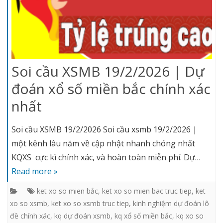
Soi cầu XSMB 19/2/2026 | Dự
đoán xổ số miền bắc chính xác
nhất
Soi cầu XSMB 19/2/2026 Soi cầu xsmb 19/2/2026 |
một kênh lâu năm về cập nhật nhanh chóng nhất
KQXS cực kì chính xác, và hoàn toàn miễn phí. Dự…
Read more »
ket xo so mien bắc
,
ket xo so mien bac truc tiep
,
ket
xo so xsmb
,
ket xo so xsmb truc tiep
,
kinh nghiệm dự đoán lô
đề chính xác
,
kq dự đoán xsmb
,
kq xổ số miền bắc
,
kq xo so