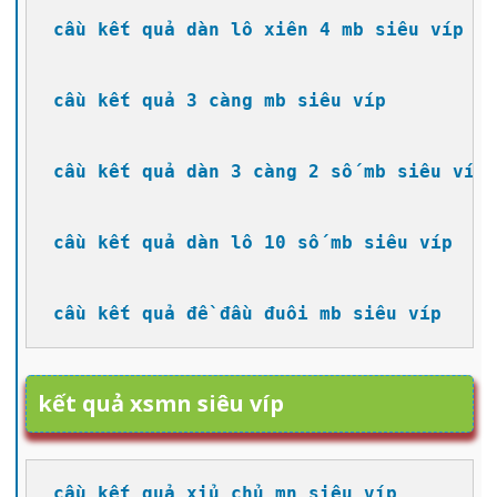
cầu kết quả dàn lô xiên 4 mb siêu víp
cầu kết quả 3 càng mb siêu víp
cầu kết quả dàn 3 càng 2 số mb siêu víp
cầu kết quả dàn lô 10 số mb siêu víp
cầu kết quả đề đầu đuôi mb siêu víp
kết quả xsmn siêu víp
cầu kết quả xỉu chủ mn siêu víp