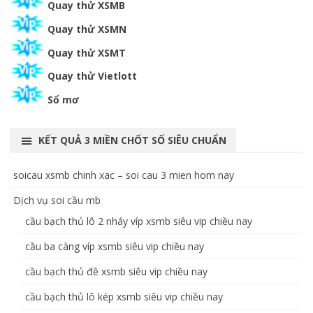
Quay thử XSMB
Quay thử XSMN
Quay thử XSMT
Quay thử Vietlott
Sổ mơ
KẾT QUẢ 3 MIỀN CHỐT SỐ SIÊU CHUẨN
soicau xsmb chinh xac – soi cau 3 mien hom nay
Dịch vụ soi cầu mb
cầu bạch thủ lô 2 nháy víp xsmb siêu vip chiều nay
cầu ba càng víp xsmb siêu vip chiều nay
cầu bạch thủ đề xsmb siêu vip chiều nay
cầu bạch thủ lô kép xsmb siêu vip chiều nay