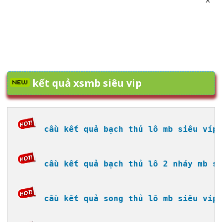
kết quả xsmb siêu vip
 cầu kết quả bạch thủ lô mb siêu víp
cầu kết quả bạch thủ lô 2 nháy mb s
cầu kết quả song thủ lô mb siêu víp