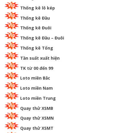
Thống kê lô kép
Thống kê Đầu
Thống kê Đuôi
Thống kê Đầu – Đuôi
Thống kê Tổng
Tần suất xuất hiện
TK từ 00 đến 99
Loto miền Bắc
Loto miền Nam
Loto miền Trung
Quay thử XSMB
Quay thử XSMN
Quay thử XSMT