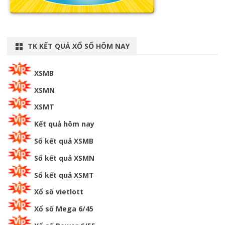
TK KẾT QUẢ XỔ SỐ HÔM NAY
XSMB
XSMN
XSMT
Kết quả hôm nay
Sổ kết quả XSMB
Sổ kết quả XSMN
Sổ kết quả XSMT
Xổ số vietlott
Xổ số Mega 6/45