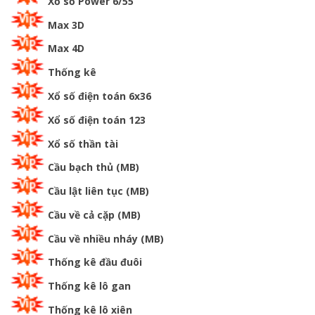
Xổ số Power 6/55
Max 3D
Max 4D
Thống kê
Xổ số điện toán 6x36
Xổ số điện toán 123
Xổ số thần tài
Cầu bạch thủ (MB)
Cầu lật liên tục (MB)
Cầu về cả cặp (MB)
Cầu về nhiều nháy (MB)
Thống kê đầu đuôi
Thống kê lô gan
Thống kê lô xiên