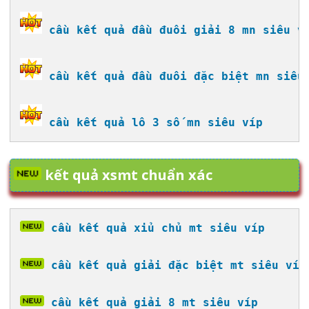
cầu kết quả đầu đuôi giải 8 mn siêu v
cầu kết quả đầu đuôi đặc biệt mn siêu
cầu kết quả lô 3 số mn siêu víp
kết quả xsmt chuẩn xác
cầu kết quả xỉu chủ mt siêu víp
cầu kết quả giải đặc biệt mt siêu víp
cầu kết quả giải 8 mt siêu víp