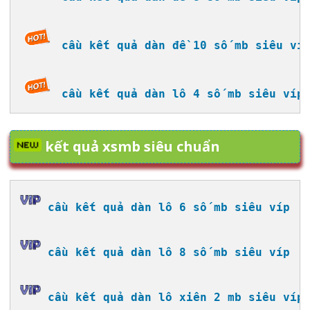
cầu kết quả dàn đề 10 số mb siêu ví
cầu kết quả dàn lô 4 số mb siêu víp
kết quả xsmb siêu chuẩn
cầu kết quả dàn lô 6 số mb siêu víp
cầu kết quả dàn lô 8 số mb siêu víp
cầu kết quả dàn lô xiên 2 mb siêu víp