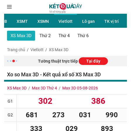
3D
trực
tiếp
hàng
ngày