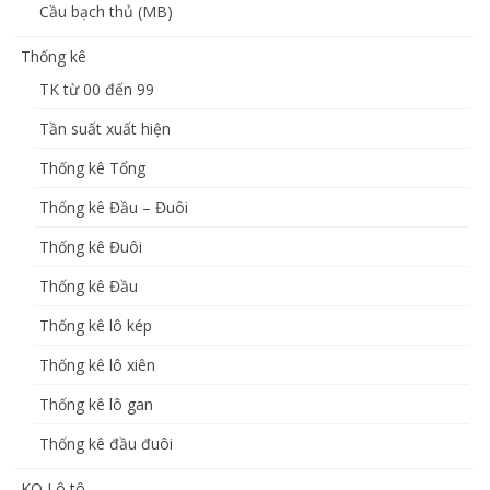
Cầu bạch thủ (MB)
Thống kê
TK từ 00 đến 99
Tần suất xuất hiện
Thống kê Tổng
Thống kê Đầu – Đuôi
Thống kê Đuôi
Thống kê Đầu
Thống kê lô kép
Thống kê lô xiên
Thống kê lô gan
Thống kê đầu đuôi
KQ Lô tô