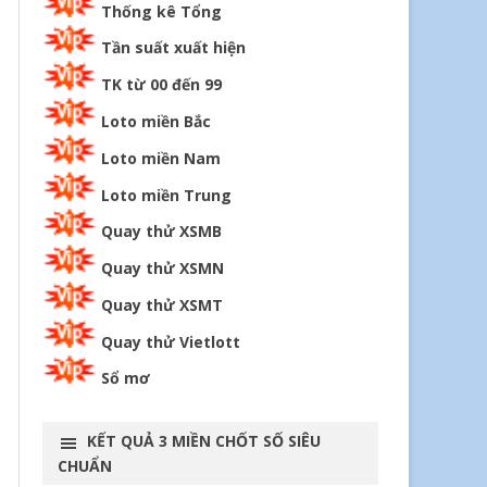
Thống kê Tổng
Tần suất xuất hiện
TK từ 00 đến 99
Loto miền Bắc
Loto miền Nam
Loto miền Trung
Quay thử XSMB
Quay thử XSMN
Quay thử XSMT
Quay thử Vietlott
Sổ mơ
KẾT QUẢ 3 MIỀN CHỐT SỐ SIÊU
CHUẨN