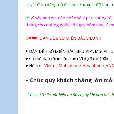
quyết định dùng nó để chơi. Xác xuất để bạn tr
Vì vậy anh em nên nhận số vip từ chúng tôi t
thắng cho những ai lấy số ngày hôm nay . Cam
DÀN ĐỀ 8 SỐ MIỀN BẮC SIÊU VIP
+ DÀN ĐỀ 8 SỐ MIỀN BẮC SIÊU VIP , Mất Phí D
+ Có thể nạp cộng dồn thẻ ( Ví dụ 3 cái 100k )
+ Hỗ trợ :
Viettel, Mobiphone, Vinaphone, VN
+ Chúc quý khách thắng lớn mỗi
*Chú ý: Số sẽ xuất hiện tại đây ngay khi nạp thẻ t