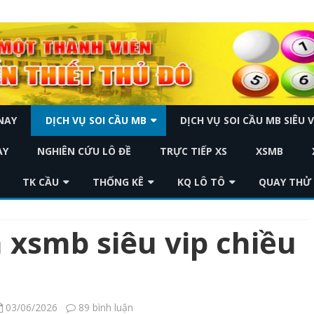
Skip
NAY
DỊCH VỤ SOI CẦU MB
DỊCH VỤ SOI CẦU MB SIÊU V
to
content
AY
NGHIÊN CỨU LÔ ĐỀ
CẦU BẠCH THỦ LÔ 2 NHÁY VÍP
TRỰC TIẾP XS
CẦU DÀN LÔ 8 CON XSMB SIÊU
XSMB
XSMB SIÊU VIP CHIỀU NAY
VIP CHIỀU NAY
TK CẦU
THỐNG KÊ
KQ LÔ TÔ
QUAY THỬ
CẦU BA CÀNG VÍP XSMB SIÊU
CẦU ĐỀ ĐẦU ĐUÔI XSMB SIÊU
CẦU VỀ NHIỀU NHÁY (MB)
VIP CHIỀU NAY
TK TỪ 00 ĐẾN 99
BẢNG LOTO MT
VIP CHIỀU NAY
QUAY THỬ VI
 xsmb siêu vip chiều
N 123
CẦU VỀ CẢ CẶP (MB)
CẦU BẠCH THỦ ĐỀ XSMB SIÊU
TẦN SUẤT XUẤT HIỆN
BẢNG LOTO MN
CẦU LÔ XIÊN 2 XSMB SIÊU VIP
QUAY THỬ X
VIP CHIỀU NAY
CHIỀU NAY
N 6×36
CẦU LẬT LIÊN TỤC (MB)
THỐNG KÊ TỔNG
BẢNG LOTO MB
QUAY THỬ X
CẦU BẠCH THỦ LÔ KÉP XSMB
CẦU LÔ XIÊN 3 XSMB SIÊU VIP
CẦU BẠCH THỦ (MB)
THỐNG KÊ ĐẦU – ĐUÔI
QUAY THỬ X
SIÊU VIP CHIỀU NAY
CHIỀU NAY
ở
03/06/2026
89 bình luận