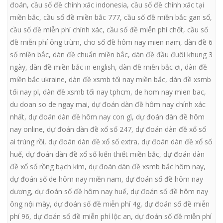
đoán
,
cầu số đề chính xác indonesia
,
cầu số đề chính xác tại
miền bắc
,
cầu số đề miền bắc 777
,
cầu số đề miền bắc gan số
,
cầu số đề miễn phí chính xác
,
cầu số đề miễn phí chốt
,
cầu số
đề miễn phí ông trùm
,
cho số đề hôm nay mien nam
,
dàn đề 6
số miền bắc
,
dàn đề chuẩn miền bắc
,
dàn đề đầu đuôi khung 3
ngày
,
dàn đề miền bắc in english
,
dàn đề miền bắc ơi
,
dàn đề
miền bắc ukraine
,
dàn đề xsmb tối nay miền bắc
,
dàn đề xsmb
tối nay pl
,
dàn đề xsmb tối nay tphcm
,
de hom nay mien bac
,
du doan so de ngay mai
,
dự đoán dàn đề hôm nay chính xác
nhất
,
dự đoán dàn đề hôm nay con gì
,
dự đoán dàn đề hôm
nay online
,
dự đoán dàn đề xổ số 247
,
dự đoán dàn đề xổ số
ai trúng rồi
,
dự đoán dàn đề xổ số extra
,
dự đoán dàn đề xổ số
huế
,
dự đoán dàn đề xổ số kiến thiết miền bắc
,
dự đoán dàn
đề xổ số rồng bạch kim
,
dự đoán dàn đề xsmb bắc hôm nay
,
dự đoán số de hôm nay miền nam
,
dự đoán số đề hôm nay
dương
,
dự đoán số đề hôm nay huế
,
dự đoán số đề hôm nay
ông nội mày
,
dự đoán số đề miễn phí 4g
,
dự đoán số đề miễn
phí 96
,
dự đoán số đề miễn phí lộc an
,
dự đoán số đề miễn phí