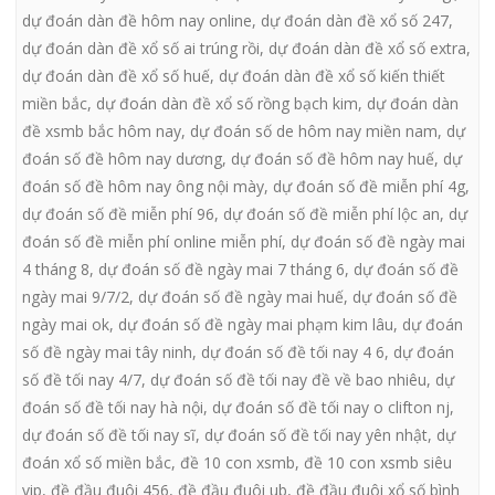
dự đoán dàn đề hôm nay online
,
dự đoán dàn đề xổ số 247
,
dự đoán dàn đề xổ số ai trúng rồi
,
dự đoán dàn đề xổ số extra
,
dự đoán dàn đề xổ số huế
,
dự đoán dàn đề xổ số kiến thiết
miền bắc
,
dự đoán dàn đề xổ số rồng bạch kim
,
dự đoán dàn
đề xsmb bắc hôm nay
,
dự đoán số de hôm nay miền nam
,
dự
đoán số đề hôm nay dương
,
dự đoán số đề hôm nay huế
,
dự
đoán số đề hôm nay ông nội mày
,
dự đoán số đề miễn phí 4g
,
dự đoán số đề miễn phí 96
,
dự đoán số đề miễn phí lộc an
,
dự
đoán số đề miễn phí online miễn phí
,
dự đoán số đề ngày mai
4 tháng 8
,
dự đoán số đề ngày mai 7 tháng 6
,
dự đoán số đề
ngày mai 9/7/2
,
dự đoán số đề ngày mai huế
,
dự đoán số đề
ngày mai ok
,
dự đoán số đề ngày mai phạm kim lâu
,
dự đoán
số đề ngày mai tây ninh
,
dự đoán số đề tối nay 4 6
,
dự đoán
số đề tối nay 4/7
,
dự đoán số đề tối nay đề về bao nhiêu
,
dự
đoán số đề tối nay hà nội
,
dự đoán số đề tối nay o clifton nj
,
dự đoán số đề tối nay sĩ
,
dự đoán số đề tối nay yên nhật
,
dự
đoán xổ số miền bắc
,
đề 10 con xsmb
,
đề 10 con xsmb siêu
vip
,
đề đầu đuôi 456
,
đề đầu đuôi ub
,
đề đầu đuôi xổ số bình