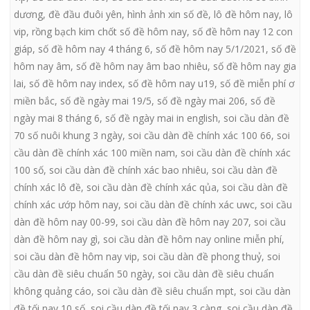
dương
,
đề đầu đuôi yên
,
hình ảnh xin số đề
,
lô đề hôm nay
,
lô
vip
,
rồng bạch kim chốt số đề hôm nay
,
số đề hôm nay 12 con
giáp
,
số đề hôm nay 4 tháng 6
,
số đề hôm nay 5/1/2021
,
số đề
hôm nay âm
,
số đề hôm nay âm bao nhiêu
,
số đề hôm nay gia
lai
,
số đề hôm nay index
,
số đề hôm nay u19
,
số đề miễn phí ơ
miền bắc
,
số đề ngày mai 19/5
,
số đề ngày mai 206
,
số đề
ngày mai 8 tháng 6
,
số đề ngày mai in english
,
soi cầu dàn đề
70 số nuôi khung 3 ngày
,
soi cầu dàn đề chính xác 100 66
,
soi
cầu dàn đề chính xác 100 miền nam
,
soi cầu dàn đề chính xác
100 số
,
soi cầu dàn đề chính xác bao nhiêu
,
soi cầu dàn đề
chính xác lô đề
,
soi cầu dàn đề chính xác qủa
,
soi cầu dàn đề
chính xác ướp hôm nay
,
soi cầu dàn đề chính xác uwc
,
soi cầu
dàn đề hôm nay 00-99
,
soi cầu dàn đề hôm nay 207
,
soi cầu
dàn đề hôm nay gì
,
soi cầu dàn đề hôm nay online miễn phí
,
soi cầu dàn đề hôm nay vip
,
soi cầu dàn đề phong thuỷ
,
soi
cầu dàn đề siêu chuẩn 50 ngày
,
soi cầu dàn đề siêu chuẩn
không quảng cáo
,
soi cầu dàn đề siêu chuẩn mpt
,
soi cầu dàn
đề tối nay 10 số
,
soi cầu dàn đề tối nay 3 càng
,
soi cầu dàn đề