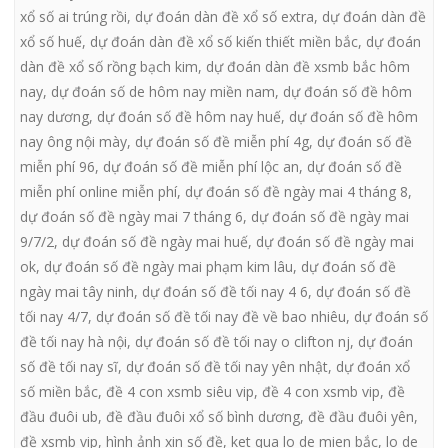
xổ số ai trúng rồi
,
dự đoán dàn đề xổ số extra
,
dự đoán dàn đề
xổ số huế
,
dự đoán dàn đề xổ số kiến thiết miền bắc
,
dự đoán
dàn đề xổ số rồng bạch kim
,
dự đoán dàn đề xsmb bắc hôm
nay
,
dự đoán số de hôm nay miền nam
,
dự đoán số đề hôm
nay dương
,
dự đoán số đề hôm nay huế
,
dự đoán số đề hôm
nay ông nội mày
,
dự đoán số đề miễn phí 4g
,
dự đoán số đề
miễn phí 96
,
dự đoán số đề miễn phí lộc an
,
dự đoán số đề
miễn phí online miễn phí
,
dự đoán số đề ngày mai 4 tháng 8
,
dự đoán số đề ngày mai 7 tháng 6
,
dự đoán số đề ngày mai
9/7/2
,
dự đoán số đề ngày mai huế
,
dự đoán số đề ngày mai
ok
,
dự đoán số đề ngày mai phạm kim lâu
,
dự đoán số đề
ngày mai tây ninh
,
dự đoán số đề tối nay 4 6
,
dự đoán số đề
tối nay 4/7
,
dự đoán số đề tối nay đề về bao nhiêu
,
dự đoán số
đề tối nay hà nội
,
dự đoán số đề tối nay o clifton nj
,
dự đoán
số đề tối nay sĩ
,
dự đoán số đề tối nay yên nhật
,
dự đoán xổ
số miền bắc
,
đề 4 con xsmb siêu vip
,
đề 4 con xsmb vip
,
đề
đầu đuôi ub
,
đề đầu đuôi xổ số bình dương
,
đề đầu đuôi yên
,
đề xsmb vip
,
hình ảnh xin số đề
,
ket qua lo de mien bắc
,
lo de