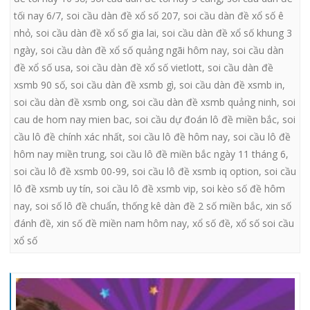
tối nay 6/7
,
soi cầu dàn đề xổ số 207
,
soi cầu dàn đề xổ số ê
nhỏ
,
soi cầu dàn đề xổ số gia lai
,
soi cầu dàn đề xổ số khung 3
ngày
,
soi cầu dàn đề xổ số quảng ngãi hôm nay
,
soi cầu dàn
đề xổ số usa
,
soi cầu dàn đề xổ số vietlott
,
soi cầu dàn đề
xsmb 90 số
,
soi cầu dàn đề xsmb gì
,
soi cầu dàn đề xsmb in
,
soi cầu dàn đề xsmb ong
,
soi cầu dàn đề xsmb quảng ninh
,
soi
cau de hom nay mien bac
,
soi cầu dự đoán lô đề miền bắc
,
soi
cầu lô đề chính xác nhất
,
soi cầu lô đề hôm nay
,
soi cầu lô đề
hôm nay miền trung
,
soi cầu lô đề miền bắc ngày 11 tháng 6
,
soi cầu lô đề xsmb 00-99
,
soi cầu lô đề xsmb iq option
,
soi cầu
lô đề xsmb uy tín
,
soi cầu lô đề xsmb vip
,
soi kèo số đề hôm
nay
,
soi số lô đề chuẩn
,
thống kê dàn đề 2 số miền bắc
,
xin số
đánh đề
,
xin số đề miền nam hôm nay
,
xổ số đề
,
xổ số soi cầu
xổ số