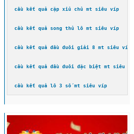
cầu kết quả cặp xỉu chủ mt siêu víp
cầu kết quả song thủ lô mt siêu víp
cầu kết quả đầu đuôi giải 8 mt siêu víp
cầu kết quả đầu đuôi đặc biệt mt siêu ví
cầu kết quả lô 3 số mt siêu víp