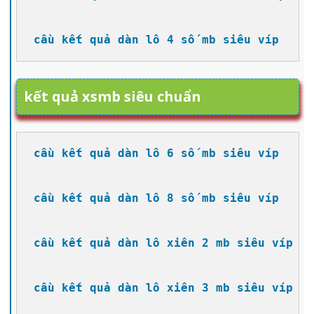
cầu kết quả dàn lô 4 số mb siêu víp
kết quả xsmb siêu chuẩn
cầu kết quả dàn lô 6 số mb siêu víp
cầu kết quả dàn lô 8 số mb siêu víp
cầu kết quả dàn lô xiên 2 mb siêu víp
cầu kết quả dàn lô xiên 3 mb siêu víp