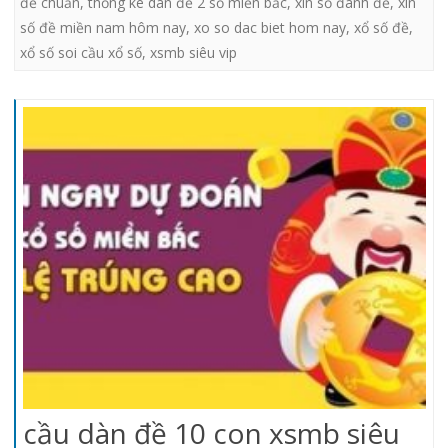
đề chuẩn
,
thống kê dàn đề 2 số miền bắc
,
xin số đánh đề
,
xin
số đề miền nam hôm nay
,
xo so dac biet hom nay
,
xổ số đề
,
xổ số soi cầu xổ số
,
xsmb siêu vip
cầu dàn đề 10 con xsmb siêu