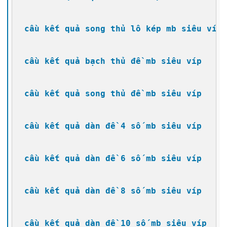
cầu kết quả song thủ lô kép mb siêu víp
cầu kết quả bạch thủ đề mb siêu víp
cầu kết quả song thủ đề mb siêu víp
cầu kết quả dàn đề 4 số mb siêu víp
cầu kết quả dàn đề 6 số mb siêu víp
cầu kết quả dàn đề 8 số mb siêu víp
cầu kết quả dàn đề 10 số mb siêu víp