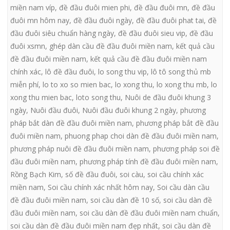
miền nam víp
,
đề đầu đuôi mien phi
,
đề đầu đuôi mn
,
đề đầu
đuôi mn hôm nay
,
đề đầu đuôi ngày
,
đề đầu đuôi phat tai
,
đề
đầu đuôi siêu chuẩn hàng ngày
,
đề đầu đuôi sieu vip
,
đề đầu
đuôi xsmn
,
ghép dàn cầu đề đầu đuôi miền nam
,
kết quả cầu
đề đầu đuôi miền nam
,
kết quả cầu đề đầu đuôi miền nam
chính xác
,
lô đề đầu đuôi
,
lo song thu vip
,
lô tô song thủ mb
miễn phí
,
lo to xo so mien bac
,
lo xong thu
,
lo xong thu mb
,
lo
xong thu mien bac
,
loto song thu
,
Nuôi de đầu đuôi khung 3
ngày
,
Nuôi đầu đuôi
,
Nuôi đầu đuôi khung 2 ngày
,
phương
pháp bắt dàn đề đầu đuôi miền nam
,
phương pháp bắt đề đầu
đuôi miền nam
,
phuong phap choi dàn đề đầu đuôi miền nam
,
phương pháp nuôi đề đầu đuôi miền nam
,
phương pháp soi đề
đầu đuôi miền nam
,
phương pháp tính đề đầu đuôi miền nam
,
Rồng Bạch Kim
,
số đề đầu đuôi
,
soi càu
,
soi cầu chính xác
miền nam
,
Soi cầu chính xác nhất hôm nay
,
Soi cầu dàn cầu
đề đầu đuôi miền nam
,
soi cầu dàn đề 10 số
,
soi cầu dàn đề
đầu đuôi miền nam
,
soi cầu dàn đề đầu đuôi miền nam chuẩn
,
soi cầu dàn đề đầu đuôi miền nam đẹp nhất
,
soi cầu dàn đề