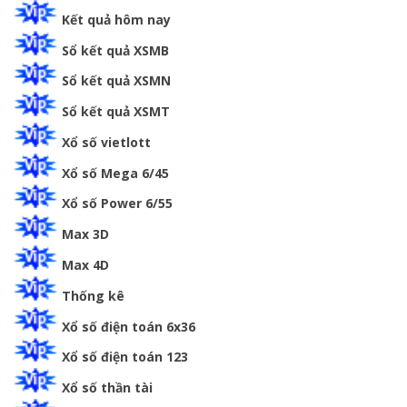
Kết quả hôm nay
Sổ kết quả XSMB
Sổ kết quả XSMN
Sổ kết quả XSMT
Xổ số vietlott
Xổ số Mega 6/45
Xổ số Power 6/55
Max 3D
Max 4D
Thống kê
Xổ số điện toán 6x36
Xổ số điện toán 123
Xổ số thần tài