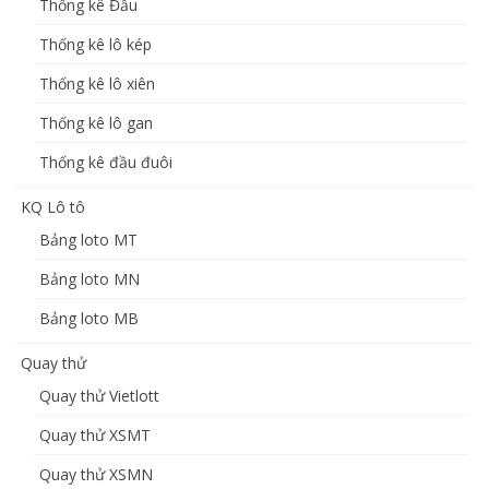
Thống kê Đầu
Thống kê lô kép
Thống kê lô xiên
Thống kê lô gan
Thống kê đầu đuôi
KQ Lô tô
Bảng loto MT
Bảng loto MN
Bảng loto MB
Quay thử
Quay thử Vietlott
Quay thử XSMT
Quay thử XSMN