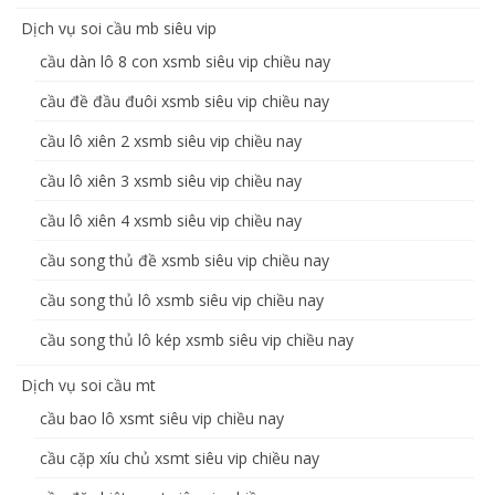
Dịch vụ soi cầu mb siêu vip
cầu dàn lô 8 con xsmb siêu vip chiều nay
cầu đề đầu đuôi xsmb siêu vip chiều nay
cầu lô xiên 2 xsmb siêu vip chiều nay
cầu lô xiên 3 xsmb siêu vip chiều nay
cầu lô xiên 4 xsmb siêu vip chiều nay
cầu song thủ đề xsmb siêu vip chiều nay
cầu song thủ lô xsmb siêu vip chiều nay
cầu song thủ lô kép xsmb siêu vip chiều nay
Dịch vụ soi cầu mt
cầu bao lô xsmt siêu vip chiều nay
cầu cặp xíu chủ xsmt siêu vip chiều nay