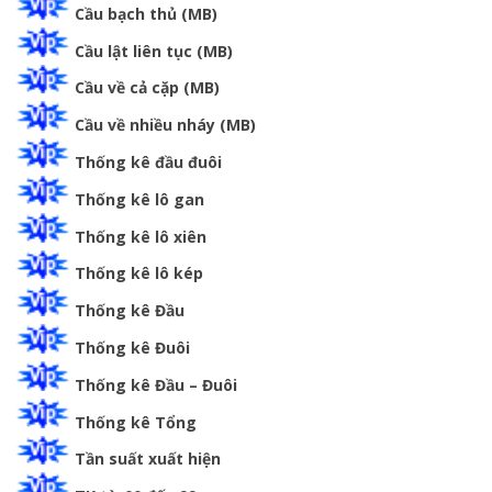
Cầu bạch thủ (MB)
Cầu lật liên tục (MB)
Cầu về cả cặp (MB)
Cầu về nhiều nháy (MB)
Thống kê đầu đuôi
Thống kê lô gan
Thống kê lô xiên
Thống kê lô kép
Thống kê Đầu
Thống kê Đuôi
Thống kê Đầu – Đuôi
Thống kê Tổng
Tần suất xuất hiện