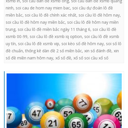
xsmb in
,
soi cầu dàn đề xsmb ong
,
soi cầu dàn đề xsmb quảng
ninh
,
soi cau de hom nay mien bac
,
soi cầu dự đoán lô đề
miền bắc
,
soi cầu lô đề chính xác nhất
,
soi cầu lô đề hôm nay
,
soi cầu lô đề hôm nay miền bắc
,
soi cầu lô đề hôm nay miền
trung
,
soi cầu lô đề miền bắc ngày 11 tháng 6
,
soi cầu lô đề
xsmb 00-99
,
soi cầu lô đề xsmb iq option
,
soi cầu lô đề xsmb
uy tín
,
soi cầu lô đề xsmb vip
,
soi kèo số đề hôm nay
,
soi số lô
đề chuẩn
,
thống kê dàn đề 2 số miền bắc
,
xin số đánh đề
,
xin
số đề miền nam hôm nay
,
xổ số đề
,
xổ số soi cầu xổ số