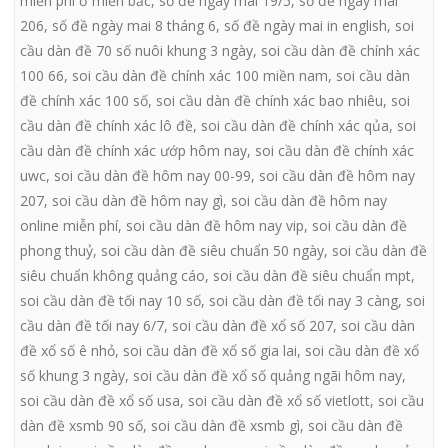
miễn phí ơ miền bắc
,
số đề ngày mai 19/5
,
số đề ngày mai
206
,
số đề ngày mai 8 tháng 6
,
số đề ngày mai in english
,
soi
cầu dàn đề 70 số nuôi khung 3 ngày
,
soi cầu dàn đề chính xác
100 66
,
soi cầu dàn đề chính xác 100 miền nam
,
soi cầu dàn
đề chính xác 100 số
,
soi cầu dàn đề chính xác bao nhiêu
,
soi
cầu dàn đề chính xác lô đề
,
soi cầu dàn đề chính xác qủa
,
soi
cầu dàn đề chính xác ướp hôm nay
,
soi cầu dàn đề chính xác
uwc
,
soi cầu dàn đề hôm nay 00-99
,
soi cầu dàn đề hôm nay
207
,
soi cầu dàn đề hôm nay gì
,
soi cầu dàn đề hôm nay
online miễn phí
,
soi cầu dàn đề hôm nay vip
,
soi cầu dàn đề
phong thuỷ
,
soi cầu dàn đề siêu chuẩn 50 ngày
,
soi cầu dàn đề
siêu chuẩn không quảng cáo
,
soi cầu dàn đề siêu chuẩn mpt
,
soi cầu dàn đề tối nay 10 số
,
soi cầu dàn đề tối nay 3 càng
,
soi
cầu dàn đề tối nay 6/7
,
soi cầu dàn đề xổ số 207
,
soi cầu dàn
đề xổ số ê nhỏ
,
soi cầu dàn đề xổ số gia lai
,
soi cầu dàn đề xổ
số khung 3 ngày
,
soi cầu dàn đề xổ số quảng ngãi hôm nay
,
soi cầu dàn đề xổ số usa
,
soi cầu dàn đề xổ số vietlott
,
soi cầu
dàn đề xsmb 90 số
,
soi cầu dàn đề xsmb gì
,
soi cầu dàn đề