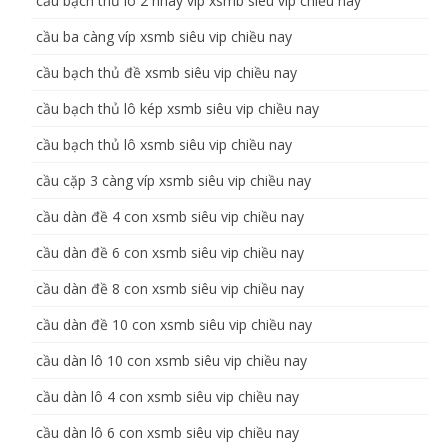
cầu bạch thủ lô 2 nháy víp xsmb siêu vip chiều nay
cầu ba càng víp xsmb siêu vip chiều nay
cầu bạch thủ đề xsmb siêu vip chiều nay
cầu bạch thủ lô kép xsmb siêu vip chiều nay
cầu bạch thủ lô xsmb siêu vip chiều nay
cầu cặp 3 càng víp xsmb siêu vip chiều nay
cầu dàn đề 4 con xsmb siêu vip chiều nay
cầu dàn đề 6 con xsmb siêu vip chiều nay
cầu dàn đề 8 con xsmb siêu vip chiều nay
cầu dàn đề 10 con xsmb siêu vip chiều nay
cầu dàn lô 10 con xsmb siêu vip chiều nay
cầu dàn lô 4 con xsmb siêu vip chiều nay
cầu dàn lô 6 con xsmb siêu vip chiều nay