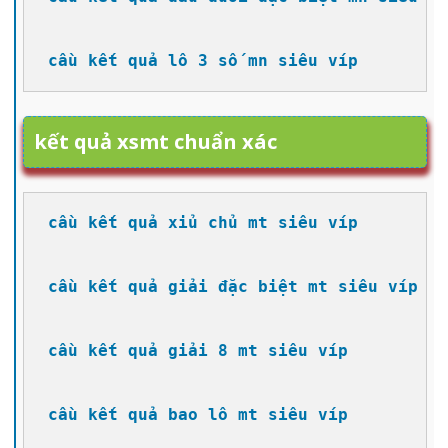
cầu kết quả lô 3 số mn siêu víp
kết quả xsmt chuẩn xác
cầu kết quả xỉu chủ mt siêu víp
cầu kết quả giải đặc biệt mt siêu víp
cầu kết quả giải 8 mt siêu víp
cầu kết quả bao lô mt siêu víp