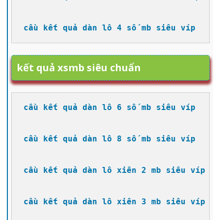
cầu kết quả dàn lô 4 số mb siêu víp
kết quả xsmb siêu chuẩn
cầu kết quả dàn lô 6 số mb siêu víp
cầu kết quả dàn lô 8 số mb siêu víp
cầu kết quả dàn lô xiên 2 mb siêu víp
cầu kết quả dàn lô xiên 3 mb siêu víp