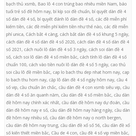
bạch thủ xsmb
,
Bao lô 4 con trúng bao nhiêu miền Nam
,
báo
tuổi trẻ số đề hôm nay
,
bí kíp soi đề chuẩn
,
bí quyết dàn đề 4
số dàn đề 4 số
,
bí quyết đánh lô dàn đề 4 số
,
các đề miễn phí
kiếm tiền
,
các đề miễn phí kiếm tiền như thế nào
,
các đề miễn
phí unica
,
Cách bắt 4 càng
,
cách bắt dàn đề 4 số khung 5 ngày
,
cách dàn đề 4 số dàn đề 4 số 2020
,
cách dàn đề 4 số dàn đề 4
số 2021
,
cách nuôi lô dàn đề 4 số 3 ngày
,
cách soi dàn đề 4
số
,
cách soi lô dàn đề 4 số miền bắc
,
cách tính lô dàn đề 4 số
chuẩn 100
,
cách vào tiền nuôi lô dàn đề 4 số 5 ngày
,
cao thủ
soi cầu lô đề miền bắc
,
cap lo bach thu dep nhat hom nay
,
cap
lo bach thu hom nay
,
cặp lô dàn đề 4 số ngày hôm nay
,
cầu 4
số vip
,
cầu chuẩn ăn chắc
,
cầu dàn đề 4 con xsmb siêu vip
,
cầu
dàn đề 4 số ăn quanh năm
,
cầu dàn đề 4 số miền bắc
,
cầu dàn
đề hôm nay chính xác nhất
,
cầu dàn đề hôm nay dự đoán
,
cầu
dàn đề hôm nay e số
,
cầu dàn đề hôm nay hàng ngày
,
cầu dàn
đề hôm nay nhiều số
,
cầu dàn đề hôm nay o north bergen
,
cầu dàn đề hôm nay trung
,
cầu dàn đề xổ số 56
,
cầu dàn đề xổ
số kiến thiết miền bắc
,
Cầu de 4 con
,
cầu đề 4 số vip miền bắc
,