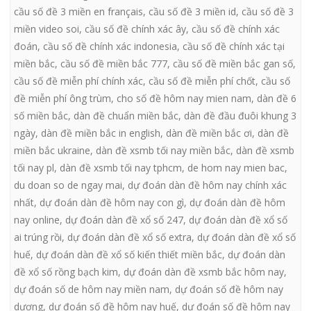
cầu số đề 3 miền en français
,
cầu số đề 3 miền id
,
cầu số đề 3
miền video soi
,
cầu số đề chính xác ây
,
cầu số đề chính xác
đoán
,
cầu số đề chính xác indonesia
,
cầu số đề chính xác tại
miền bắc
,
cầu số đề miền bắc 777
,
cầu số đề miền bắc gan số
,
cầu số đề miễn phí chính xác
,
cầu số đề miễn phí chốt
,
cầu số
đề miễn phí ông trùm
,
cho số đề hôm nay mien nam
,
dàn đề 6
số miền bắc
,
dàn đề chuẩn miền bắc
,
dàn đề đầu đuôi khung 3
ngày
,
dàn đề miền bắc in english
,
dàn đề miền bắc ơi
,
dàn đề
miền bắc ukraine
,
dàn đề xsmb tối nay miền bắc
,
dàn đề xsmb
tối nay pl
,
dàn đề xsmb tối nay tphcm
,
de hom nay mien bac
,
du doan so de ngay mai
,
dự đoán dàn đề hôm nay chính xác
nhất
,
dự đoán dàn đề hôm nay con gì
,
dự đoán dàn đề hôm
nay online
,
dự đoán dàn đề xổ số 247
,
dự đoán dàn đề xổ số
ai trúng rồi
,
dự đoán dàn đề xổ số extra
,
dự đoán dàn đề xổ số
huế
,
dự đoán dàn đề xổ số kiến thiết miền bắc
,
dự đoán dàn
đề xổ số rồng bạch kim
,
dự đoán dàn đề xsmb bắc hôm nay
,
dự đoán số de hôm nay miền nam
,
dự đoán số đề hôm nay
dương
,
dự đoán số đề hôm nay huế
,
dự đoán số đề hôm nay