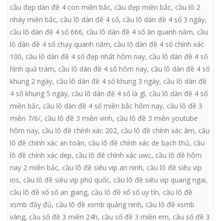
cầu đẹp dàn đề 4 con miền bắc
,
cầu đẹp miền bắc
,
cầu lô 2
nháy miền bắc
,
cầu lô dàn đề 4 số
,
cầu lô dàn đề 4 số 3 ngày
,
cầu lô dàn đề 4 số 666
,
cầu lô dàn đề 4 số ăn quanh năm
,
cầu
lô dàn đề 4 số chạy quanh năm
,
cầu lô dàn đề 4 số chính xác
100
,
cầu lô dàn đề 4 số đẹp nhất hôm nay
,
cầu lô dàn đề 4 số
hình quả trám
,
cầu lô dàn đề 4 số hôm nay
,
cầu lô dàn đề 4 số
khung 2 ngày
,
cầu lô dàn đề 4 số khung 3 ngày
,
cầu lô dàn đề
4 số khung 5 ngày
,
cầu lô dàn đề 4 số là gì
,
cầu lô dàn đề 4 số
miền bắc
,
cầu lô dàn đề 4 số miền bắc hôm nay
,
cầu lô đề 3
miền 7/6/
,
cầu lô đề 3 miền vinh
,
cầu lô đề 3 miền youtube
hôm nay
,
cầu lô đề chính xác 202
,
cầu lô đề chính xác âm
,
cầu
lô đề chính xác an toàn
,
cầu lô đề chính xác de bạch thủ
,
cầu
lô đề chính xác dep
,
cầu lô đề chính xác uwc
,
cầu lô đề hôm
nay 2 miền bắc
,
cầu lô đề siêu vip an ninh
,
cầu lô đề siêu vip
ios
,
cầu lô đề siêu vip phú quốc
,
cầu lô đề siêu vip quang ngai
,
cầu lô đề xổ số an giang
,
cầu lô đề xổ số uy tín
,
cầu lô đề
xsmb đầy đủ
,
cầu lô đề xsmb quảng ninh
,
cầu lô đề xsmb
vàng
,
cầu số đề 3 miền 24h
,
cầu số đề 3 miền em
,
cầu số đề 3