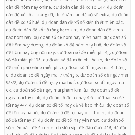
dàn đề hôm nay online
,
dự đoán dàn đề xổ số 247
,
dự đoán
dàn đề xổ số ai trúng rồi
,
dự đoán dàn đề xổ số extra
,
dự đoán
dàn đề xổ số huế
,
dự đoán dàn đề xổ số kiến thiết miền bắc
,
dự đoán dàn đề xổ số rồng bạch kim
,
dự đoán dàn đề xsmb
bắc hôm nay
,
dự đoán số de hôm nay miền nam
,
dự đoán số
đề hôm nay dương
,
dự đoán số đề hôm nay huế
,
dự đoán số
đề hôm nay ông nội mày
,
dự đoán số đề miễn phí 4g
,
dự đoán
số đề miễn phí 96
,
dự đoán số đề miễn phí lộc an
,
dự đoán số
đề miễn phí online miễn phí
,
dự đoán số đề ngày mai 4 tháng
8
,
dự đoán số đề ngày mai 7 tháng 6
,
dự đoán số đề ngày mai
9/7/2
,
dự đoán số đề ngày mai huế
,
dự đoán số đề ngày mai
ok
,
dự đoán số đề ngày mai phạm kim lâu
,
dự đoán số đề
ngày mai tây ninh
,
dự đoán số đề tối nay 4 6
,
dự đoán số đề
tối nay 4/7
,
dự đoán số đề tối nay đề về bao nhiêu
,
dự đoán số
đề tối nay hà nội
,
dự đoán số đề tối nay o clifton nj
,
dự đoán
số đề tối nay sĩ
,
dự đoán số đề tối nay yên nhật
,
dự đoán xổ
số miền bắc
,
đề 6 con xsmb siêu vip
,
đề đầu đuôi 456
,
đề đầu