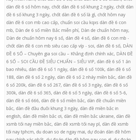
dàn đề 6 số hôm nay
,
chốt dàn đề 6 số khung 2 ngày
,
chốt dàn
đề 6 số khung 3 ngày
,
chốt dàn đề 6 số là gì
,
chốt hôm nay
dàn đề 6 con mb cao cấp
,
chuẩn soi cầu kqxs dàn đề 6 con
mb
,
Dàn de 6 số miền Bắc miễn phí
,
Dàn de chuẩn hôm nay
,
Dàn de chuẩn hôm nay 6 số
,
dàn đề 4 số
,
dàn đề 6 con mb -
chốt dàn đề 6 con mb siêu cao cấp víp - soi
,
dàn đề 6 số
,
DÀN
ĐỀ 6 SỐ – Chuyên gia soi cầu – Khẳng định chính xác
,
DÀN ĐỀ
6 SỐ – SOI CẦU ĐỀ SIÊU CHUẨN – SIÊU VIP
,
dàn đề 6 số 1 ăn
bao nhiêu
,
dàn đề 6 số 1 ngày
,
dàn đề 6 số 100k
,
dàn đề 6 số
188
,
dàn đề 6 số 2 ngày
,
dàn đề 6 số 2 nháy miền bắc
,
dàn đề
6 số 200k
,
dàn đề 6 số 267
,
dàn đề 6 số 3 ngày
,
dàn đề 6 số
300k
,
dàn đề 6 số 365
,
dàn đề 6 số 5 ngày
,
dàn đề 6 số 5-6
,
dàn đề 6 số 666
,
dàn đề 6 số miền bắc
,
dàn đề chuẩn miền
bắc
,
dàn đề đầu đuôi khung 3 ngày
,
dàn đề miền bắc in
english
,
dàn đề miền bắc ơi
,
dàn đề miền bắc ukraine
,
dàn đề
xsmb tối nay miền bắc
,
dàn đề xsmb tối nay pl
,
dàn đề xsmb
tối nay tphcm
,
du doan so de ngay mai
,
dự đoán dàn đề hôm
nay chính xác nhất
,
dự đoán dàn đề hôm nay con gì
,
dự đoán