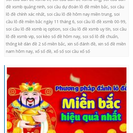
đề xsmb quảng ninh
,
soi cầu dự đoán lô đề miền bắc
,
soi cầu
lô đề chính xác nhất
,
soi cầu lô đề hôm nay miền trung
,
soi
cầu lô đề miền bắc ngày 11 tháng 6
,
soi cầu lô đề xsmb 00-99
,
soi cầu lô đề xsmb iq option
,
soi cầu lô đề xsmb uy tín
,
soi cầu
lô đề xsmb vip
,
soi kèo số đề hôm nay
,
soi số lô đề chuẩn
,
thống kê dàn đề 2 số miền bắc
,
xin số đánh đề
,
xin số đề miền
nam hôm nay
,
xổ số đề
,
xổ số soi cầu xổ số