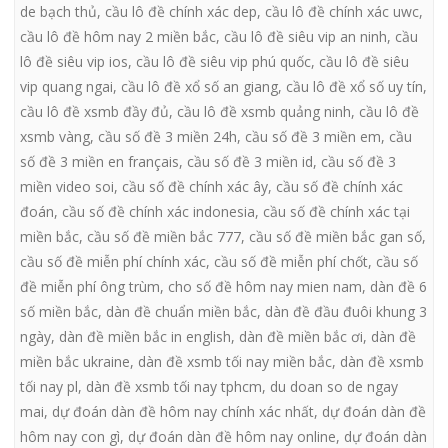
de bạch thủ
,
cầu lô đề chính xác dep
,
cầu lô đề chính xác uwc
,
cầu lô đề hôm nay 2 miền bắc
,
cầu lô đề siêu vip an ninh
,
cầu
lô đề siêu vip ios
,
cầu lô đề siêu vip phú quốc
,
cầu lô đề siêu
vip quang ngai
,
cầu lô đề xổ số an giang
,
cầu lô đề xổ số uy tín
,
cầu lô đề xsmb đầy đủ
,
cầu lô đề xsmb quảng ninh
,
cầu lô đề
xsmb vàng
,
cầu số đề 3 miền 24h
,
cầu số đề 3 miền em
,
cầu
số đề 3 miền en français
,
cầu số đề 3 miền id
,
cầu số đề 3
miền video soi
,
cầu số đề chính xác ây
,
cầu số đề chính xác
đoán
,
cầu số đề chính xác indonesia
,
cầu số đề chính xác tại
miền bắc
,
cầu số đề miền bắc 777
,
cầu số đề miền bắc gan số
,
cầu số đề miễn phí chính xác
,
cầu số đề miễn phí chốt
,
cầu số
đề miễn phí ông trùm
,
cho số đề hôm nay mien nam
,
dàn đề 6
số miền bắc
,
dàn đề chuẩn miền bắc
,
dàn đề đầu đuôi khung 3
ngày
,
dàn đề miền bắc in english
,
dàn đề miền bắc ơi
,
dàn đề
miền bắc ukraine
,
dàn đề xsmb tối nay miền bắc
,
dàn đề xsmb
tối nay pl
,
dàn đề xsmb tối nay tphcm
,
du doan so de ngay
mai
,
dự đoán dàn đề hôm nay chính xác nhất
,
dự đoán dàn đề
hôm nay con gì
,
dự đoán dàn đề hôm nay online
,
dự đoán dàn