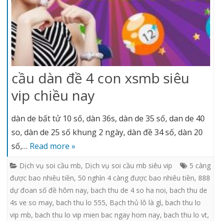
cầu dàn đề 4 con xsmb siêu
vip chiều nay
dàn de bất tử 10 số, dàn 36s, dàn de 35 số, dan de 40
so, dàn de 25 số khung 2 ngày, dàn đề 34 số, dàn 20
số,…
Read more »
Dịch vụ soi cầu mb
,
Dịch vụ soi cầu mb siêu vip
5 càng
được bao nhiêu tiền
,
50 nghìn 4 càng được bao nhiêu tiền
,
888
dự đoan số đề hôm nay
,
bach thu de 4 so ha noi
,
bach thu de
4s ve so may
,
bach thu lo 555
,
Bạch thủ lô là gì
,
bach thu lo
vip mb
,
bach thu lo vip mien bac ngay hom nay
,
bach thu lo vt
,