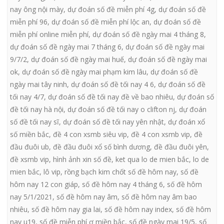
nay ông nội mày
,
dự đoán số đề miễn phí 4g
,
dự đoán số đề
miễn phí 96
,
dự đoán số đề miễn phí lộc an
,
dự đoán số đề
miễn phí online miễn phí
,
dự đoán số đề ngày mai 4 tháng 8
,
dự đoán số đề ngày mai 7 tháng 6
,
dự đoán số đề ngày mai
9/7/2
,
dự đoán số đề ngày mai huế
,
dự đoán số đề ngày mai
ok
,
dự đoán số đề ngày mai phạm kim lâu
,
dự đoán số đề
ngày mai tây ninh
,
dự đoán số đề tối nay 4 6
,
dự đoán số đề
tối nay 4/7
,
dự đoán số đề tối nay đề về bao nhiêu
,
dự đoán số
đề tối nay hà nội
,
dự đoán số đề tối nay o clifton nj
,
dự đoán
số đề tối nay sĩ
,
dự đoán số đề tối nay yên nhật
,
dự đoán xổ
số miền bắc
,
đề 4 con xsmb siêu vip
,
đề 4 con xsmb vip
,
đề
đầu đuôi ub
,
đề đầu đuôi xổ số bình dương
,
đề đầu đuôi yên
,
đề xsmb vip
,
hình ảnh xin số đề
,
ket qua lo de mien bắc
,
lo de
mien bắc
,
lô vip
,
rồng bạch kim chốt số đề hôm nay
,
số đề
hôm nay 12 con giáp
,
số đề hôm nay 4 tháng 6
,
số đề hôm
nay 5/1/2021
,
số đề hôm nay âm
,
số đề hôm nay âm bao
nhiêu
,
số đề hôm nay gia lai
,
số đề hôm nay index
,
số đề hôm
nay u19
,
số đề miễn phí ơ miền bắc
,
số đề ngày mai 19/5
,
số