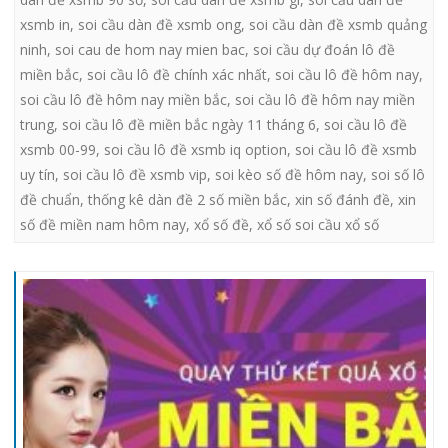
xsmb in
,
soi cầu dàn đề xsmb ong
,
soi cầu dàn đề xsmb quảng
ninh
,
soi cau de hom nay mien bac
,
soi cầu dự đoán lô đề
miền bắc
,
soi cầu lô đề chính xác nhất
,
soi cầu lô đề hôm nay
,
soi cầu lô đề hôm nay miền bắc
,
soi cầu lô đề hôm nay miền
trung
,
soi cầu lô đề miền bắc ngày 11 tháng 6
,
soi cầu lô đề
xsmb 00-99
,
soi cầu lô đề xsmb iq option
,
soi cầu lô đề xsmb
uy tín
,
soi cầu lô đề xsmb vip
,
soi kèo số đề hôm nay
,
soi số lô
đề chuẩn
,
thống kê dàn đề 2 số miền bắc
,
xin số đánh đề
,
xin
số đề miền nam hôm nay
,
xổ số đề
,
xổ số soi cầu xổ số