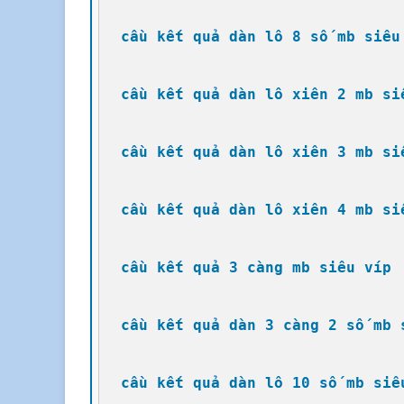
cầu kết quả dàn lô 8 số mb siêu
cầu kết quả dàn lô xiên 2 mb si
cầu kết quả dàn lô xiên 3 mb si
cầu kết quả dàn lô xiên 4 mb si
cầu kết quả 3 càng mb siêu víp
cầu kết quả dàn 3 càng 2 số mb 
cầu kết quả dàn lô 10 số mb siê