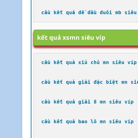
cầu kết quả đề đầu đuôi mb siêu
kết quả xsmn siêu víp
cầu kết quả xỉu chủ mn siêu víp
cầu kết quả giải đặc biệt mn si
cầu kết quả giải 8 mn siêu víp
cầu kết quả bao lô mn siêu víp