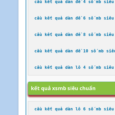
cầu kết quả dàn đề 4 số mb siêu
cầu kết quả dàn đề 6 số mb siêu
cầu kết quả dàn đề 8 số mb siêu
cầu kết quả dàn đề 10 số mb siê
cầu kết quả dàn lô 4 số mb siêu
kết quả xsmb siêu chuẩn
cầu kết quả dàn lô 6 số mb siêu