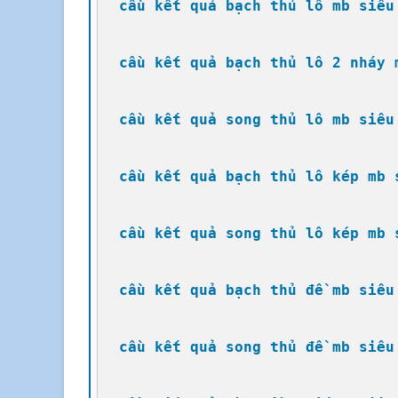
CẦU GIẢI TÁM XSMN SIÊU VIP
 cầu kết quả bạch thủ lô mb siêu
XỔ SỐ VIETLOTT
CHIỀU NAY
THỐNG KÊ
CẦU LÔ 3 SỐ XSMN SIÊU VIP
cầu kết quả bạch thủ lô 2 nháy 
CHIỀU NAY
CẦU SỚ ĐẦU ĐUÔI GIẢI 8 XSMN
cầu kết quả song thủ lô mb siêu
SIÊU VIP CHIỀU NAY
CẦU SỚ ĐẦU ĐUÔI GIẢI ĐẶC
cầu kết quả bạch thủ lô kép mb 
BIỆT XSMN SIÊU VIP CHIỀU NAY
CẦU SONG THỦ LÔ XSMN SIÊU
cầu kết quả song thủ lô kép mb 
VIP CHIỀU NAY
CẦU XÍU CHỦ XSMN SIÊU VIP
cầu kết quả bạch thủ đề mb siêu
CHIỀU NAY
cầu kết quả song thủ đề mb siêu