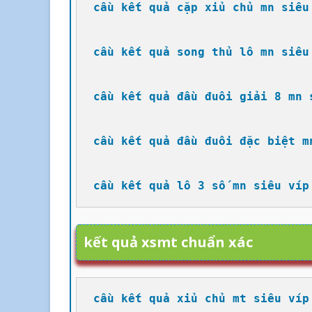
cầu kết quả cặp xỉu chủ mn siêu
cầu kết quả song thủ lô mn siêu
cầu kết quả đầu đuôi giải 8 mn 
cầu kết quả đầu đuôi đặc biệt m
cầu kết quả lô 3 số mn siêu víp
kết quả xsmt chuẩn xác
cầu kết quả xỉu chủ mt siêu víp