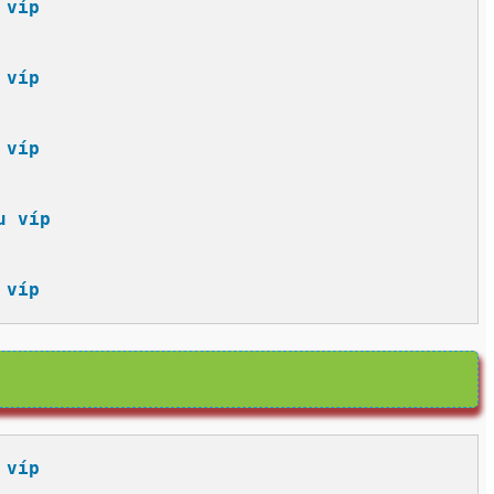
 víp
CẦU DÀN LÔ 4 CON XSMB SIÊU
VIP CHIỀU NAY
 víp
CẦU DÀN LÔ 6 CON XSMB SIÊU
VIP CHIỀU NAY
 víp
u víp
 víp
 víp