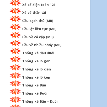
Xổ số điện toán 123
Xổ số thần tài
Cầu bạch thủ (MB)
Cầu lật liên tục (MB)
Cầu về cả cặp (MB)
Cầu về nhiều nháy (MB)
Thống kê đầu đuôi
Thống kê lô gan
Thống kê lô xiên
Thống kê lô kép
Thống kê Đầu
Thống kê Đuôi
Thống kê Đầu – Đuôi