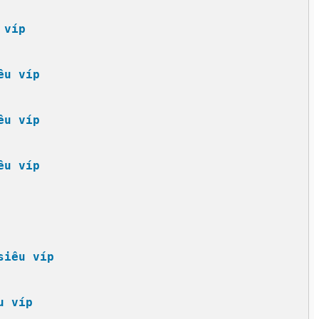
 víp
êu víp
êu víp
êu víp
siêu víp
u víp