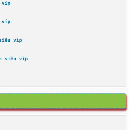
 víp
 víp
siêu víp
n siêu víp