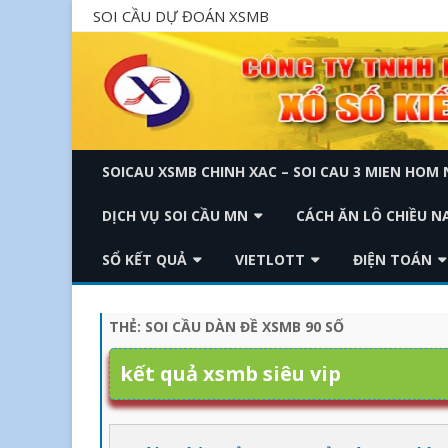
SOI CẦU DỰ ĐOÁN XSMB
SOICAU XSMB CHINH XAC – SOI CAU 3 MIEN HOM 
DỊCH VỤ SOI CẦU MN
CÁCH ĂN LÔ CHIỀU N
CẦU BAO LÔ XSMN SIÊU VIP
SỔ KẾT QUẢ
VIETLOTT
ĐIỆN TOÁN
CHIỀU NAY
SỔ KẾT QUẢ XSMT
MAX 4D
XỔ SỐ THẦN TÀI
CẦU CẶP XÍU CHỦ XSMN SIÊU
THẺ:
SOI CẦU DÀN ĐỀ XSMB 90 SỐ
SỔ KẾT QUẢ XSMN
MAX 3D
XỔ SỐ ĐIỆN TOÁ
VIP CHIỀU NAY
kết quả xsmb siêu vip
SỔ KẾT QUẢ XSMB
XỔ SỐ POWER 6/55
XỔ SỐ ĐIỆN TOÁ
CẦU ĐẶC BIỆT XSMN SIÊU VIP
CHIỀU NAY
XỔ SỐ MEGA 6/45