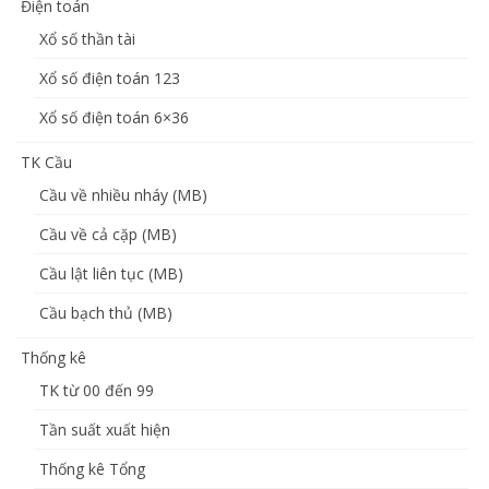
Điện toán
Xổ số thần tài
Xổ số điện toán 123
Xổ số điện toán 6×36
TK Cầu
Cầu về nhiều nháy (MB)
Cầu về cả cặp (MB)
Cầu lật liên tục (MB)
Cầu bạch thủ (MB)
Thống kê
TK từ 00 đến 99
Tần suất xuất hiện
Thống kê Tổng