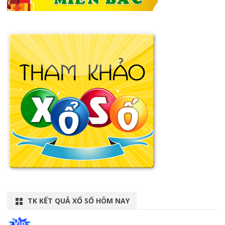
TK KẾT QUẢ XỔ SỐ HÔM NAY