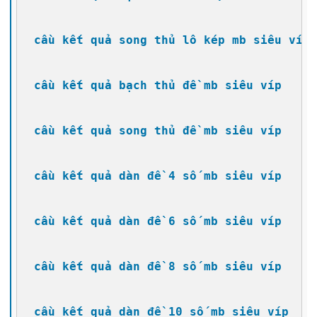
cầu kết quả song thủ lô kép mb siêu víp
cầu kết quả bạch thủ đề mb siêu víp
cầu kết quả song thủ đề mb siêu víp
cầu kết quả dàn đề 4 số mb siêu víp
cầu kết quả dàn đề 6 số mb siêu víp
cầu kết quả dàn đề 8 số mb siêu víp
cầu kết quả dàn đề 10 số mb siêu víp