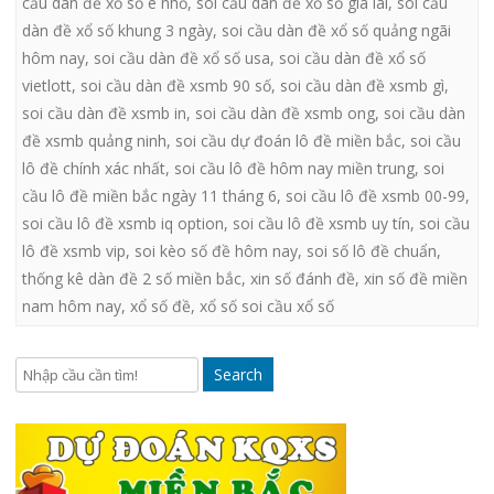
cầu dàn đề xổ số ê nhỏ
,
soi cầu dàn đề xổ số gia lai
,
soi cầu
dàn đề xổ số khung 3 ngày
,
soi cầu dàn đề xổ số quảng ngãi
hôm nay
,
soi cầu dàn đề xổ số usa
,
soi cầu dàn đề xổ số
vietlott
,
soi cầu dàn đề xsmb 90 số
,
soi cầu dàn đề xsmb gì
,
soi cầu dàn đề xsmb in
,
soi cầu dàn đề xsmb ong
,
soi cầu dàn
đề xsmb quảng ninh
,
soi cầu dự đoán lô đề miền bắc
,
soi cầu
lô đề chính xác nhất
,
soi cầu lô đề hôm nay miền trung
,
soi
cầu lô đề miền bắc ngày 11 tháng 6
,
soi cầu lô đề xsmb 00-99
,
soi cầu lô đề xsmb iq option
,
soi cầu lô đề xsmb uy tín
,
soi cầu
lô đề xsmb vip
,
soi kèo số đề hôm nay
,
soi số lô đề chuẩn
,
thống kê dàn đề 2 số miền bắc
,
xin số đánh đề
,
xin số đề miền
nam hôm nay
,
xổ số đề
,
xổ số soi cầu xổ số
Search