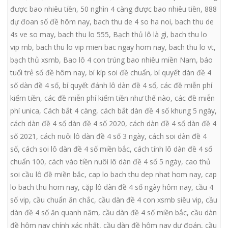
được bao nhiêu tiền
,
50 nghìn 4 càng được bao nhiêu tiền
,
888
dự đoan số đề hôm nay
,
bach thu de 4 so ha noi
,
bach thu de
4s ve so may
,
bach thu lo 555
,
Bạch thủ lô là gì
,
bach thu lo
vip mb
,
bach thu lo vip mien bac ngay hom nay
,
bach thu lo vt
,
bạch thủ xsmb
,
Bao lô 4 con trúng bao nhiêu miền Nam
,
báo
tuổi trẻ số đề hôm nay
,
bí kíp soi đề chuẩn
,
bí quyết dàn đề 4
số dàn đề 4 số
,
bí quyết đánh lô dàn đề 4 số
,
các đề miễn phí
kiếm tiền
,
các đề miễn phí kiếm tiền như thế nào
,
các đề miễn
phí unica
,
Cách bắt 4 càng
,
cách bắt dàn đề 4 số khung 5 ngày
,
cách dàn đề 4 số dàn đề 4 số 2020
,
cách dàn đề 4 số dàn đề 4
số 2021
,
cách nuôi lô dàn đề 4 số 3 ngày
,
cách soi dàn đề 4
số
,
cách soi lô dàn đề 4 số miền bắc
,
cách tính lô dàn đề 4 số
chuẩn 100
,
cách vào tiền nuôi lô dàn đề 4 số 5 ngày
,
cao thủ
soi cầu lô đề miền bắc
,
cap lo bach thu dep nhat hom nay
,
cap
lo bach thu hom nay
,
cặp lô dàn đề 4 số ngày hôm nay
,
cầu 4
số vip
,
cầu chuẩn ăn chắc
,
cầu dàn đề 4 con xsmb siêu vip
,
cầu
dàn đề 4 số ăn quanh năm
,
cầu dàn đề 4 số miền bắc
,
cầu dàn
đề hôm nay chính xác nhất
,
cầu dàn đề hôm nay dự đoán
,
cầu