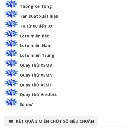
Thống kê Tổng
Tần suất xuất hiện
TK từ 00 đến 99
Loto miền Bắc
Loto miền Nam
Loto miền Trung
Quay thử XSMB
Quay thử XSMN
Quay thử XSMT
Quay thử Vietlott
Sổ mơ
KẾT QUẢ 3 MIỀN CHỐT SỐ SIÊU CHUẨN