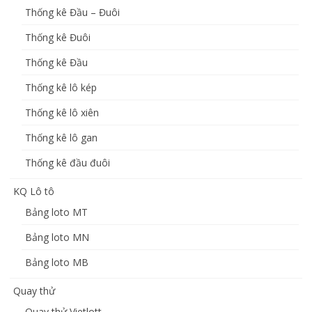
Thống kê Đầu – Đuôi
Thống kê Đuôi
Thống kê Đầu
Thống kê lô kép
Thống kê lô xiên
Thống kê lô gan
Thống kê đầu đuôi
KQ Lô tô
Bảng loto MT
Bảng loto MN
Bảng loto MB
Quay thử
Quay thử Vietlott