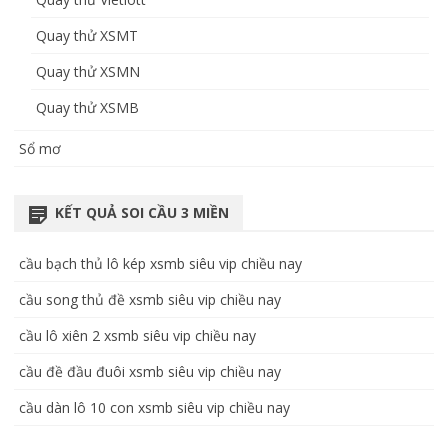
Quay thử XSMT
Quay thử XSMN
Quay thử XSMB
Sổ mơ
KẾT QUẢ SOI CẦU 3 MIỀN
cầu bạch thủ lô kép xsmb siêu vip chiều nay
cầu song thủ đề xsmb siêu vip chiều nay
cầu lô xiên 2 xsmb siêu vip chiều nay
cầu đề đầu đuôi xsmb siêu vip chiều nay
cầu dàn lô 10 con xsmb siêu vip chiều nay