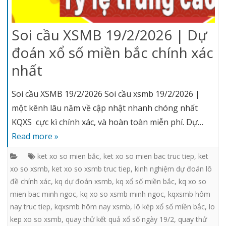
Soi cầu XSMB 19/2/2026 | Dự
đoán xổ số miền bắc chính xác
nhất
Soi cầu XSMB 19/2/2026 Soi cầu xsmb 19/2/2026 |
một kênh lâu năm về cập nhật nhanh chóng nhất
KQXS cực kì chính xác, và hoàn toàn miễn phí. Dự…
Read more »
ket xo so mien bắc
,
ket xo so mien bac truc tiep
,
ket
xo so xsmb
,
ket xo so xsmb truc tiep
,
kinh nghiệm dự đoán lô
đề chính xác
,
kq dự đoán xsmb
,
kq xổ số miền bắc
,
kq xo so
mien bac minh ngoc
,
kq xo so xsmb minh ngoc
,
kqxsmb hôm
nay truc tiep
,
kqxsmb hôm nay xsmb
,
lô kép xổ số miền bắc
,
lo
kep xo so xsmb
,
quay thử kết quả xổ số ngày 19/2
,
quay thử