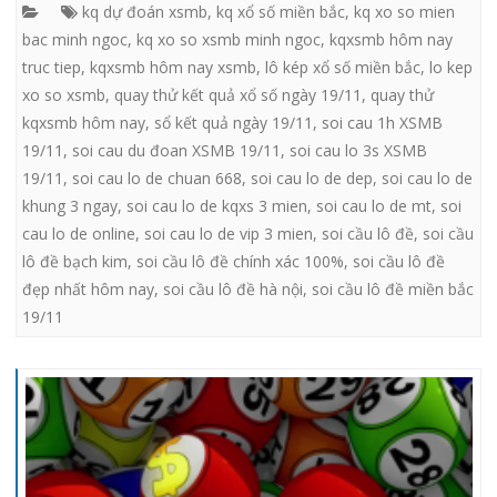
kq dự đoán xsmb
,
kq xổ số miền bắc
,
kq xo so mien
bac minh ngoc
,
kq xo so xsmb minh ngoc
,
kqxsmb hôm nay
truc tiep
,
kqxsmb hôm nay xsmb
,
lô kép xổ số miền bắc
,
lo kep
xo so xsmb
,
quay thử kết quả xổ số ngày 19/11
,
quay thử
kqxsmb hôm nay
,
sổ kết quả ngày 19/11
,
soi cau 1h XSMB
19/11
,
soi cau du đoan XSMB 19/11
,
soi cau lo 3s XSMB
19/11
,
soi cau lo de chuan 668
,
soi cau lo de dep
,
soi cau lo de
khung 3 ngay
,
soi cau lo de kqxs 3 mien
,
soi cau lo de mt
,
soi
cau lo de online
,
soi cau lo de vip 3 mien
,
soi cầu lô đề
,
soi cầu
lô đề bạch kim
,
soi cầu lô đề chính xác 100%
,
soi cầu lô đề
đẹp nhất hôm nay
,
soi cầu lô đề hà nội
,
soi cầu lô đề miền bắc
19/11