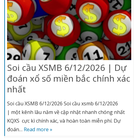
Soi cầu XSMB 6/12/2026 | Dự
đoán xổ số miền bắc chính xác
nhất
Soi cầu XSMB 6/12/2026 Soi cầu xsmb 6/12/2026
| một kênh lâu năm về cập nhật nhanh chóng nhất
KQXS cực kì chính xác, và hoàn toàn miễn phí. Dự
đoán…
Read more »