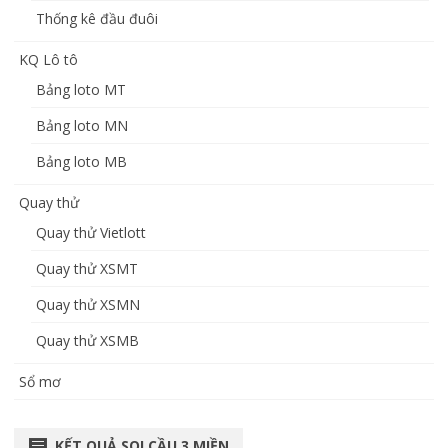
Thống kê đầu đuôi
KQ Lô tô
Bảng loto MT
Bảng loto MN
Bảng loto MB
Quay thử
Quay thử Vietlott
Quay thử XSMT
Quay thử XSMN
Quay thử XSMB
Sổ mơ
KẾT QUẢ SOI CẦU 3 MIỀN