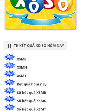
TK KẾT QUẢ XỔ SỐ HÔM NAY
XSMB
XSMN
XSMT
Kết quả hôm nay
Sổ kết quả XSMB
Sổ kết quả XSMN
Sổ kết quả XSMT