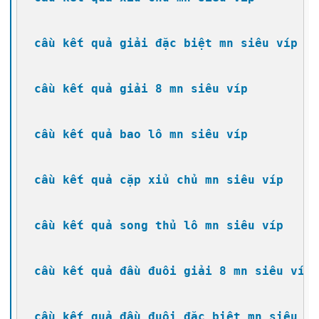
cầu kết quả giải đặc biệt mn siêu víp
cầu kết quả giải 8 mn siêu víp
cầu kết quả bao lô mn siêu víp
cầu kết quả cặp xỉu chủ mn siêu víp
cầu kết quả song thủ lô mn siêu víp
cầu kết quả đầu đuôi giải 8 mn siêu víp
cầu kết quả đầu đuôi đặc biệt mn siêu ví