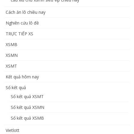
Cách ăn lô chiều nay
Nghiên cứu lô đề
TRỰC TIẾP XS
XSMB
XSMN
XSMT
Kết quả hôm nay
Sổ kết quả
Sổ kết quả XSMT
Sổ kết quả XSMN
Sổ kết quả XSMB
Vietlott