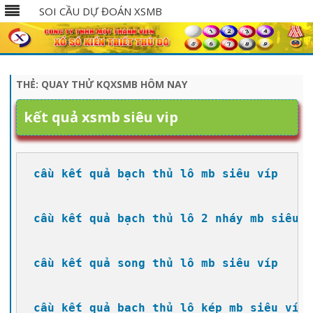
SOI CẦU DỰ ĐOÁN XSMB
Skip
to
content
THẺ:
QUAY THỬ KQXSMB HÔM NAY
kết quả xsmb siêu vip
 cầu kết quả bạch thủ lô mb siêu víp
cầu kết quả bạch thủ lô 2 nháy mb siêu v
cầu kết quả song thủ lô mb siêu víp
cầu kết quả bạch thủ lô kép mb siêu víp