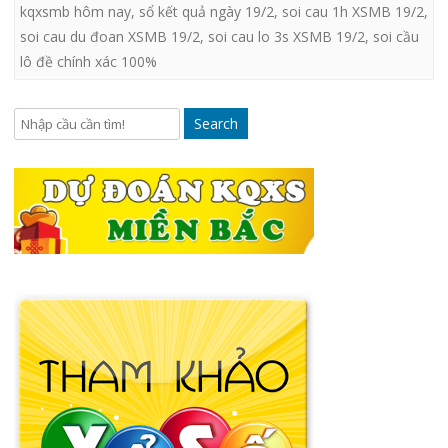
kqxsmb hôm nay
,
sổ kết quả ngày 19/2
,
soi cau 1h XSMB 19/2
,
soi cau du đoan XSMB 19/2
,
soi cau lo 3s XSMB 19/2
,
soi cầu
lô đề chính xác 100%
Search