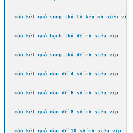
cầu kết quả song thủ lô kép mb siêu víp
cầu kết quả bạch thủ đề mb siêu víp
cầu kết quả song thủ đề mb siêu víp
cầu kết quả dàn đề 4 số mb siêu víp
cầu kết quả dàn đề 6 số mb siêu víp
cầu kết quả dàn đề 8 số mb siêu víp
cầu kết quả dàn đề 10 số mb siêu víp