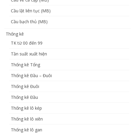
Cầu lật liên tục (MB)
Cầu bạch thủ (MB)
Thống kê
TK từ 00 đến 99
Tần suất xuất hiện
Thống kê Tổng
Thống kê Đầu – Đuôi
Thống kê Đuôi
Thống kê Đầu
Thống kê lô kép
Thống kê lô xiên
Thống kê lô gan