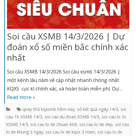
Soi cầu XSMB 14/3/2026 | Dự
đoán xổ số miền bắc chính xác
nhất
Soi cầu XSMB 14/3/2026 Soi cầu xsmb 14/3/2026 |
một kênh lâu năm về cập nhật nhanh chóng nhất
KQXS cực kì chính xác, và hoàn toàn miễn phí. Dự…
Read more »
quay thử kqxsmb hôm nay
,
sổ kết quả ngày 14/3
,
soi
cau 1h XSMB 14/3
,
soi cau du đoan XSMB 14/3
,
soi cau lo 3s
XSMB 14/3
,
soi cau lo de chuan 668
,
soi cau lo de dep
,
soi cau
lo de khung 3 ngay
,
soi cau lo de kqxs 3 mien
,
soi cau lo de