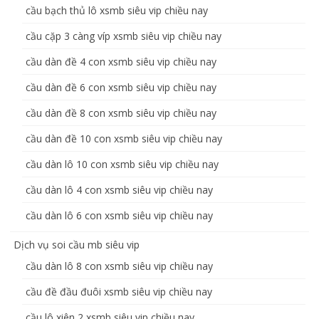
cầu bạch thủ lô xsmb siêu vip chiều nay
cầu cặp 3 càng víp xsmb siêu vip chiều nay
cầu dàn đề 4 con xsmb siêu vip chiều nay
cầu dàn đề 6 con xsmb siêu vip chiều nay
cầu dàn đề 8 con xsmb siêu vip chiều nay
cầu dàn đề 10 con xsmb siêu vip chiều nay
cầu dàn lô 10 con xsmb siêu vip chiều nay
cầu dàn lô 4 con xsmb siêu vip chiều nay
cầu dàn lô 6 con xsmb siêu vip chiều nay
Dịch vụ soi cầu mb siêu vip
cầu dàn lô 8 con xsmb siêu vip chiều nay
cầu đề đầu đuôi xsmb siêu vip chiều nay
cầu lô xiên 2 xsmb siêu vip chiều nay