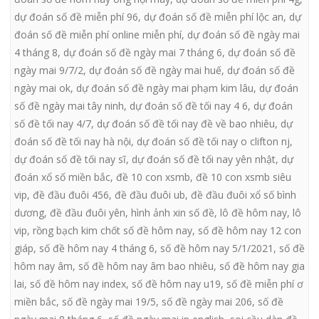
dự đoán số đề miễn phí 96
,
dự đoán số đề miễn phí lộc an
,
dự
đoán số đề miễn phí online miễn phí
,
dự đoán số đề ngày mai
4 tháng 8
,
dự đoán số đề ngày mai 7 tháng 6
,
dự đoán số đề
ngày mai 9/7/2
,
dự đoán số đề ngày mai huế
,
dự đoán số đề
ngày mai ok
,
dự đoán số đề ngày mai phạm kim lâu
,
dự đoán
số đề ngày mai tây ninh
,
dự đoán số đề tối nay 4 6
,
dự đoán
số đề tối nay 4/7
,
dự đoán số đề tối nay đề về bao nhiêu
,
dự
đoán số đề tối nay hà nội
,
dự đoán số đề tối nay o clifton nj
,
dự đoán số đề tối nay sĩ
,
dự đoán số đề tối nay yên nhật
,
dự
đoán xổ số miền bắc
,
đề 10 con xsmb
,
đề 10 con xsmb siêu
vip
,
đề đầu đuôi 456
,
đề đầu đuôi ub
,
đề đầu đuôi xổ số bình
dương
,
đề đầu đuôi yên
,
hình ảnh xin số đề
,
lô đề hôm nay
,
lô
vip
,
rồng bạch kim chốt số đề hôm nay
,
số đề hôm nay 12 con
giáp
,
số đề hôm nay 4 tháng 6
,
số đề hôm nay 5/1/2021
,
số đề
hôm nay âm
,
số đề hôm nay âm bao nhiêu
,
số đề hôm nay gia
lai
,
số đề hôm nay index
,
số đề hôm nay u19
,
số đề miễn phí ơ
miền bắc
,
số đề ngày mai 19/5
,
số đề ngày mai 206
,
số đề