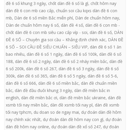
đề 6 số khung 3 ngày
,
chốt dàn đề 6 số là gì
,
chốt hôm nay
dàn đề 6 con mb cao cấp
,
chuẩn soi cầu kqxs dàn đề 6 con
mb
,
Dàn de 6 số miền Bắc miễn phí
,
Dàn de chuẩn hôm nay
,
Dàn de chuẩn hôm nay 6 số
,
dàn đề 4 số
,
dàn đề 6 con mb -
chốt dàn đề 6 con mb siêu cao cấp víp - soi
,
dàn đề 6 số
,
DÀN
ĐỀ 6 SỐ – Chuyên gia soi cầu – Khẳng định chính xác
,
DÀN ĐỀ
6 SỐ – SOI CẦU ĐỀ SIÊU CHUẨN – SIÊU VIP
,
dàn đề 6 số 1 ăn
bao nhiêu
,
dàn đề 6 số 1 ngày
,
dàn đề 6 số 100k
,
dàn đề 6 số
188
,
dàn đề 6 số 2 ngày
,
dàn đề 6 số 2 nháy miền bắc
,
dàn đề
6 số 200k
,
dàn đề 6 số 267
,
dàn đề 6 số 3 ngày
,
dàn đề 6 số
300k
,
dàn đề 6 số 365
,
dàn đề 6 số 5 ngày
,
dàn đề 6 số 5-6
,
dàn đề 6 số 666
,
dàn đề 6 số miền bắc
,
dàn đề chuẩn miền
bắc
,
dàn đề đầu đuôi khung 3 ngày
,
dàn đề miền bắc in
english
,
dàn đề miền bắc ơi
,
dàn đề miền bắc ukraine
,
dàn đề
xsmb tối nay miền bắc
,
dàn đề xsmb tối nay pl
,
dàn đề xsmb
tối nay tphcm
,
du doan so de ngay mai
,
dự đoán dàn đề hôm
nay chính xác nhất
,
dự đoán dàn đề hôm nay con gì
,
dự đoán
dàn đề hôm nay online
,
dự đoán dàn đề xổ số 247
,
dự đoán