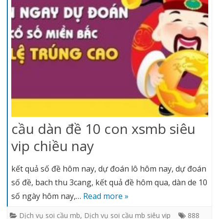
cầu dàn đề 10 con xsmb siêu
vip chiều nay
kết quả số đề hôm nay, dự đoán lô hôm nay, dự đoán
số đề, bach thu 3cang, kết quả đề hôm qua, dàn de 10
số ngày hôm nay,…
Read more »
Dịch vụ soi cầu mb
,
Dịch vụ soi cầu mb siêu vip
888