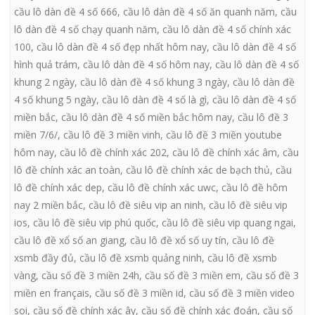
cầu lô dàn đề 4 số 666
,
cầu lô dàn đề 4 số ăn quanh năm
,
cầu
lô dàn đề 4 số chạy quanh năm
,
cầu lô dàn đề 4 số chính xác
100
,
cầu lô dàn đề 4 số đẹp nhất hôm nay
,
cầu lô dàn đề 4 số
hình quả trám
,
cầu lô dàn đề 4 số hôm nay
,
cầu lô dàn đề 4 số
khung 2 ngày
,
cầu lô dàn đề 4 số khung 3 ngày
,
cầu lô dàn đề
4 số khung 5 ngày
,
cầu lô dàn đề 4 số là gì
,
cầu lô dàn đề 4 số
miền bắc
,
cầu lô dàn đề 4 số miền bắc hôm nay
,
cầu lô đề 3
miền 7/6/
,
cầu lô đề 3 miền vinh
,
cầu lô đề 3 miền youtube
hôm nay
,
cầu lô đề chính xác 202
,
cầu lô đề chính xác âm
,
cầu
lô đề chính xác an toàn
,
cầu lô đề chính xác de bạch thủ
,
cầu
lô đề chính xác dep
,
cầu lô đề chính xác uwc
,
cầu lô đề hôm
nay 2 miền bắc
,
cầu lô đề siêu vip an ninh
,
cầu lô đề siêu vip
ios
,
cầu lô đề siêu vip phú quốc
,
cầu lô đề siêu vip quang ngai
,
cầu lô đề xổ số an giang
,
cầu lô đề xổ số uy tín
,
cầu lô đề
xsmb đầy đủ
,
cầu lô đề xsmb quảng ninh
,
cầu lô đề xsmb
vàng
,
cầu số đề 3 miền 24h
,
cầu số đề 3 miền em
,
cầu số đề 3
miền en français
,
cầu số đề 3 miền id
,
cầu số đề 3 miền video
soi
,
cầu số đề chính xác ây
,
cầu số đề chính xác đoán
,
cầu số