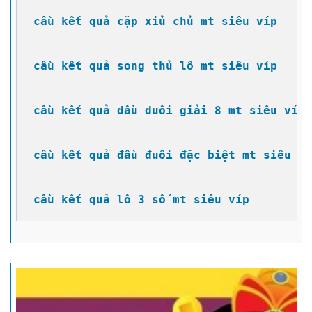
cầu kết quả cặp xỉu chủ mt siêu víp
cầu kết quả song thủ lô mt siêu víp
cầu kết quả đầu đuôi giải 8 mt siêu víp
cầu kết quả đầu đuôi đặc biệt mt siêu ví
cầu kết quả lô 3 số mt siêu víp