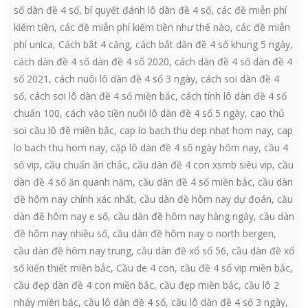
số dàn đề 4 số
,
bí quyết đánh lô dàn đề 4 số
,
các đề miễn phí
kiếm tiền
,
các đề miễn phí kiếm tiền như thế nào
,
các đề miễn
phí unica
,
Cách bắt 4 càng
,
cách bắt dàn đề 4 số khung 5 ngày
,
cách dàn đề 4 số dàn đề 4 số 2020
,
cách dàn đề 4 số dàn đề 4
số 2021
,
cách nuôi lô dàn đề 4 số 3 ngày
,
cách soi dàn đề 4
số
,
cách soi lô dàn đề 4 số miền bắc
,
cách tính lô dàn đề 4 số
chuẩn 100
,
cách vào tiền nuôi lô dàn đề 4 số 5 ngày
,
cao thủ
soi cầu lô đề miền bắc
,
cap lo bach thu dep nhat hom nay
,
cap
lo bach thu hom nay
,
cặp lô dàn đề 4 số ngày hôm nay
,
cầu 4
số vip
,
cầu chuẩn ăn chắc
,
cầu dàn đề 4 con xsmb siêu vip
,
cầu
dàn đề 4 số ăn quanh năm
,
cầu dàn đề 4 số miền bắc
,
cầu dàn
đề hôm nay chính xác nhất
,
cầu dàn đề hôm nay dự đoán
,
cầu
dàn đề hôm nay e số
,
cầu dàn đề hôm nay hàng ngày
,
cầu dàn
đề hôm nay nhiều số
,
cầu dàn đề hôm nay o north bergen
,
cầu dàn đề hôm nay trung
,
cầu dàn đề xổ số 56
,
cầu dàn đề xổ
số kiến thiết miền bắc
,
Cầu de 4 con
,
cầu đề 4 số vip miền bắc
,
cầu đẹp dàn đề 4 con miền bắc
,
cầu đẹp miền bắc
,
cầu lô 2
nháy miền bắc
,
cầu lô dàn đề 4 số
,
cầu lô dàn đề 4 số 3 ngày
,