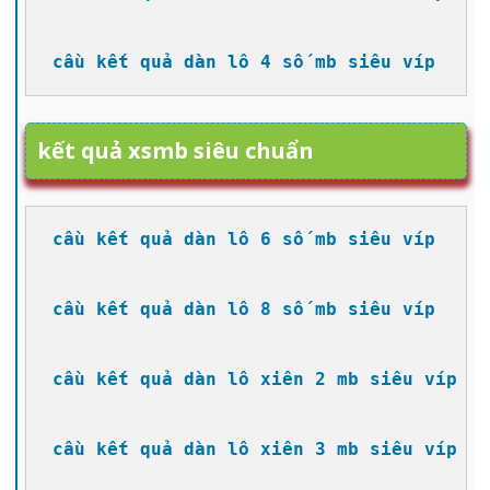
cầu kết quả dàn lô 4 số mb siêu víp
kết quả xsmb siêu chuẩn
cầu kết quả dàn lô 6 số mb siêu víp
cầu kết quả dàn lô 8 số mb siêu víp
cầu kết quả dàn lô xiên 2 mb siêu víp
cầu kết quả dàn lô xiên 3 mb siêu víp