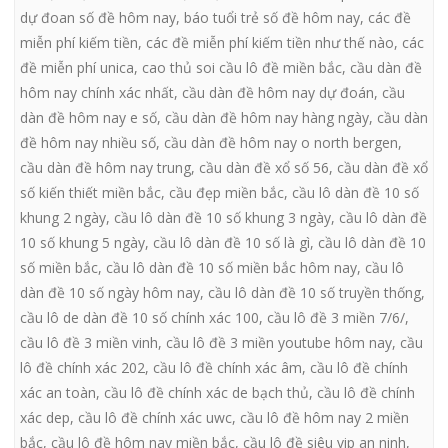
dự đoan số đề hôm nay
,
báo tuổi trẻ số đề hôm nay
,
các đề
miễn phí kiếm tiền
,
các đề miễn phí kiếm tiền như thế nào
,
các
đề miễn phí unica
,
cao thủ soi cầu lô đề miền bắc
,
cầu dàn đề
hôm nay chính xác nhất
,
cầu dàn đề hôm nay dự đoán
,
cầu
dàn đề hôm nay e số
,
cầu dàn đề hôm nay hàng ngày
,
cầu dàn
đề hôm nay nhiều số
,
cầu dàn đề hôm nay o north bergen
,
cầu dàn đề hôm nay trung
,
cầu dàn đề xổ số 56
,
cầu dàn đề xổ
số kiến thiết miền bắc
,
cầu đẹp miền bắc
,
cầu lô dàn đề 10 số
khung 2 ngày
,
cầu lô dàn đề 10 số khung 3 ngày
,
cầu lô dàn đề
10 số khung 5 ngày
,
cầu lô dàn đề 10 số là gì
,
cầu lô dàn đề 10
số miền bắc
,
cầu lô dàn đề 10 số miền bắc hôm nay
,
cầu lô
dàn đề 10 số ngày hôm nay
,
cầu lô dàn đề 10 số truyền thống
,
cầu lô de dàn đề 10 số chính xác 100
,
cầu lô đề 3 miền 7/6/
,
cầu lô đề 3 miền vinh
,
cầu lô đề 3 miền youtube hôm nay
,
cầu
lô đề chính xác 202
,
cầu lô đề chính xác âm
,
cầu lô đề chính
xác an toàn
,
cầu lô đề chính xác de bạch thủ
,
cầu lô đề chính
xác dep
,
cầu lô đề chính xác uwc
,
cầu lô đề hôm nay 2 miền
bắc
,
cầu lô đề hôm nay miền bắc
,
cầu lô đề siêu vip an ninh
,