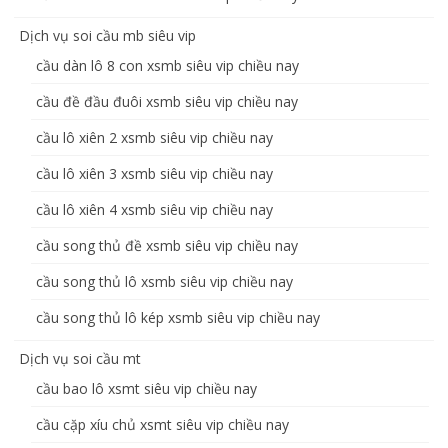
Dịch vụ soi cầu mb siêu vip
cầu dàn lô 8 con xsmb siêu vip chiều nay
cầu đề đầu đuôi xsmb siêu vip chiều nay
cầu lô xiên 2 xsmb siêu vip chiều nay
cầu lô xiên 3 xsmb siêu vip chiều nay
cầu lô xiên 4 xsmb siêu vip chiều nay
cầu song thủ đề xsmb siêu vip chiều nay
cầu song thủ lô xsmb siêu vip chiều nay
cầu song thủ lô kép xsmb siêu vip chiều nay
Dịch vụ soi cầu mt
cầu bao lô xsmt siêu vip chiều nay
cầu cặp xíu chủ xsmt siêu vip chiều nay