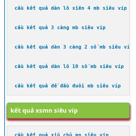
cầu kết quả dàn lô xiên 4 mb siêu víp
cầu kết quả 3 càng mb siêu víp
cầu kết quả dàn 3 càng 2 số mb siêu víp
cầu kết quả dàn lô 10 số mb siêu víp
cầu kết quả đề đầu đuôi mb siêu víp
kết quả xsmn siêu víp
cầu kết quả xỉu chủ mn siêu víp