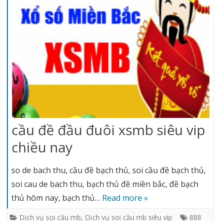
cầu đề đầu đuôi xsmb siêu vip
chiều nay
so de bach thu, cầu đề bạch thủ, soi cầu đề bạch thủ,
soi cau de bach thu, bạch thủ đề miền bắc, đề bạch
thủ hôm nay, bạch thủ…
Read more »
Dịch vụ soi cầu mb
,
Dịch vụ soi cầu mb siêu vip
888