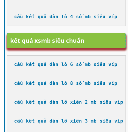
cầu kết quả dàn lô 4 số mb siêu víp
kết quả xsmb siêu chuẩn
cầu kết quả dàn lô 6 số mb siêu víp
cầu kết quả dàn lô 8 số mb siêu víp
cầu kết quả dàn lô xiên 2 mb siêu víp
cầu kết quả dàn lô xiên 3 mb siêu víp