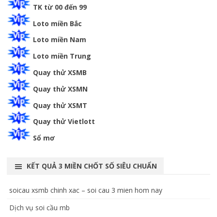
TK từ 00 đến 99
Loto miền Bắc
Loto miền Nam
Loto miền Trung
Quay thử XSMB
Quay thử XSMN
Quay thử XSMT
Quay thử Vietlott
Sổ mơ
KẾT QUẢ 3 MIỀN CHỐT SỐ SIÊU CHUẨN
soicau xsmb chinh xac – soi cau 3 mien hom nay
Dịch vụ soi cầu mb