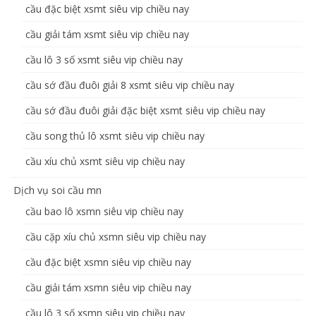
cầu đặc biệt xsmt siêu vip chiều nay
cầu giải tám xsmt siêu vip chiều nay
cầu lô 3 số xsmt siêu vip chiều nay
cầu sớ đầu đuôi giải 8 xsmt siêu vip chiều nay
cầu sớ đầu đuôi giải đặc biệt xsmt siêu vip chiều nay
cầu song thủ lô xsmt siêu vip chiều nay
cầu xíu chủ xsmt siêu vip chiều nay
Dịch vụ soi cầu mn
cầu bao lô xsmn siêu vip chiều nay
cầu cặp xíu chủ xsmn siêu vip chiều nay
cầu đặc biệt xsmn siêu vip chiều nay
cầu giải tám xsmn siêu vip chiều nay
cầu lô 3 số xsmn siêu vip chiều nay