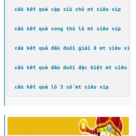
cầu kết quả cặp xỉu chủ mt siêu víp
cầu kết quả song thủ lô mt siêu víp
cầu kết quả đầu đuôi giải 8 mt siêu víp
cầu kết quả đầu đuôi đặc biệt mt siêu ví
cầu kết quả lô 3 số mt siêu víp