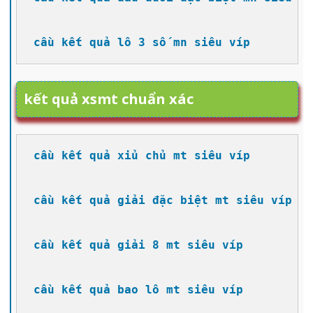
cầu kết quả lô 3 số mn siêu víp
kết quả xsmt chuẩn xác
cầu kết quả xỉu chủ mt siêu víp
cầu kết quả giải đặc biệt mt siêu víp
cầu kết quả giải 8 mt siêu víp
cầu kết quả bao lô mt siêu víp