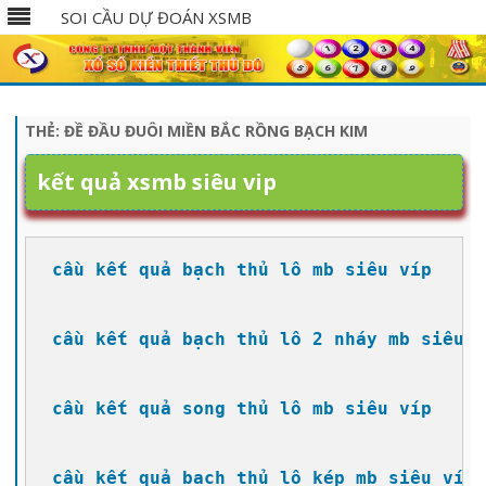
SOI CẦU DỰ ĐOÁN XSMB
Skip
to
content
THẺ:
ĐỀ ĐẦU ĐUÔI MIỀN BẮC RỒNG BẠCH KIM
kết quả xsmb siêu vip
 cầu kết quả bạch thủ lô mb siêu víp
cầu kết quả bạch thủ lô 2 nháy mb siêu v
cầu kết quả song thủ lô mb siêu víp
cầu kết quả bạch thủ lô kép mb siêu víp