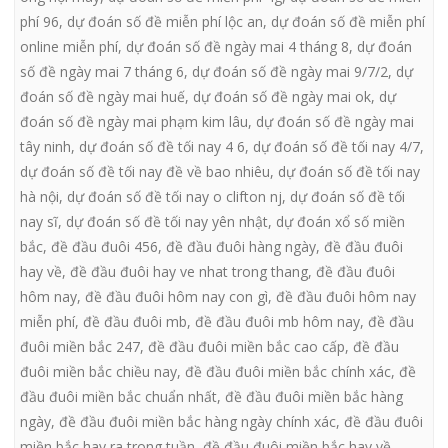
phí 96
,
dự đoán số đề miễn phí lộc an
,
dự đoán số đề miễn phí
online miễn phí
,
dự đoán số đề ngày mai 4 tháng 8
,
dự đoán
số đề ngày mai 7 tháng 6
,
dự đoán số đề ngày mai 9/7/2
,
dự
đoán số đề ngày mai huế
,
dự đoán số đề ngày mai ok
,
dự
đoán số đề ngày mai phạm kim lâu
,
dự đoán số đề ngày mai
tây ninh
,
dự đoán số đề tối nay 4 6
,
dự đoán số đề tối nay 4/7
,
dự đoán số đề tối nay đề về bao nhiêu
,
dự đoán số đề tối nay
hà nội
,
dự đoán số đề tối nay o clifton nj
,
dự đoán số đề tối
nay sĩ
,
dự đoán số đề tối nay yên nhật
,
dự đoán xổ số miền
bắc
,
đề đầu đuôi 456
,
đề đầu đuôi hàng ngày
,
đề đầu đuôi
hay về
,
đề đầu đuôi hay ve nhat trong thang
,
đề đầu đuôi
hôm nay
,
đề đầu đuôi hôm nay con gì
,
đề đầu đuôi hôm nay
miễn phí
,
đề đầu đuôi mb
,
đề đầu đuôi mb hôm nay
,
đề đầu
đuôi miền bắc 247
,
đề đầu đuôi miền bắc cao cấp
,
đề đầu
đuôi miền bắc chiều nay
,
đề đầu đuôi miền bắc chính xác
,
đề
đầu đuôi miền bắc chuẩn nhất
,
đề đầu đuôi miền bắc hàng
ngày
,
đề đầu đuôi miền bắc hàng ngày chính xác
,
đề đầu đuôi
miền bắc hay ra trong tuần
,
đề đầu đuôi miền bắc hay về