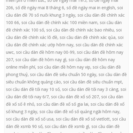
miễn phí ơ miền bắc
,
số đề ngày mai 19/5
,
số đề ngày mai
206
,
số đề ngày mai 8 tháng 6
,
số đề ngày mai in english
,
soi
cầu dàn đề 70 số nuôi khung 3 ngày
,
soi cầu dàn đề chính xác
100 66
,
soi cầu dàn đề chính xác 100 miền nam
,
soi cầu dàn
đề chính xác 100 số
,
soi cầu dàn đề chính xác bao nhiêu
,
soi
cầu dàn đề chính xác lô đề
,
soi cầu dàn đề chính xác qủa
,
soi
cầu dàn đề chính xác ướp hôm nay
,
soi cầu dàn đề chính xác
uwc
,
soi cầu dàn đề hôm nay 00-99
,
soi cầu dàn đề hôm nay
207
,
soi cầu dàn đề hôm nay gì
,
soi cầu dàn đề hôm nay
online miễn phí
,
soi cầu dàn đề hôm nay vip
,
soi cầu dàn đề
phong thuỷ
,
soi cầu dàn đề siêu chuẩn 50 ngày
,
soi cầu dàn đề
siêu chuẩn không quảng cáo
,
soi cầu dàn đề siêu chuẩn mpt
,
soi cầu dàn đề tối nay 10 số
,
soi cầu dàn đề tối nay 3 càng
,
soi
cầu dàn đề tối nay 6/7
,
soi cầu dàn đề xổ số 207
,
soi cầu dàn
đề xổ số ê nhỏ
,
soi cầu dàn đề xổ số gia lai
,
soi cầu dàn đề xổ
số khung 3 ngày
,
soi cầu dàn đề xổ số quảng ngãi hôm nay
,
soi cầu dàn đề xổ số usa
,
soi cầu dàn đề xổ số vietlott
,
soi cầu
dàn đề xsmb 90 số
,
soi cầu dàn đề xsmb gì
,
soi cầu dàn đề