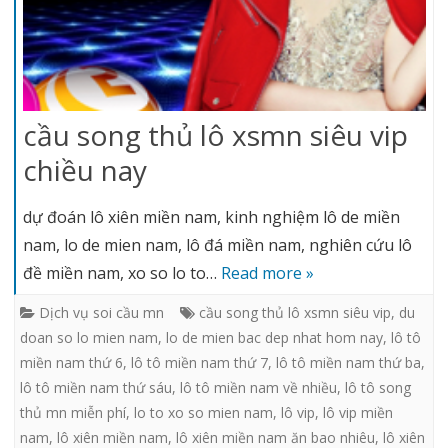
cầu song thủ lô xsmn siêu vip
chiều nay
dự đoán lô xiên miền nam, kinh nghiệm lô de miền
nam, lo de mien nam, lô đá miền nam, nghiên cứu lô
đề miền nam, xo so lo to…
Read more »
Dịch vụ soi cầu mn
cầu song thủ lô xsmn siêu vip
,
du
doan so lo mien nam
,
lo de mien bac dep nhat hom nay
,
lô tô
miền nam thứ 6
,
lô tô miền nam thứ 7
,
lô tô miền nam thứ ba
,
lô tô miền nam thứ sáu
,
lô tô miền nam về nhiều
,
lô tô song
thủ mn miễn phí
,
lo to xo so mien nam
,
lô vip
,
lô vip miền
nam
,
lô xiên miền nam
,
lô xiên miền nam ăn bao nhiêu
,
lô xiên