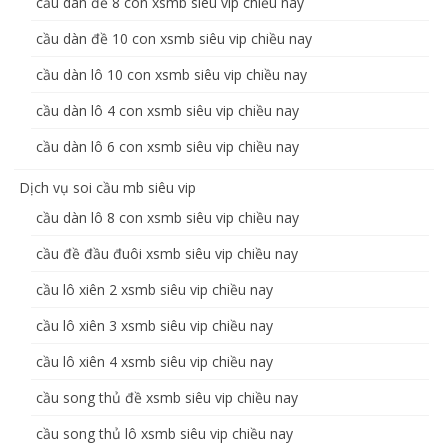
cầu dàn đề 8 con xsmb siêu vip chiều nay
cầu dàn đề 10 con xsmb siêu vip chiều nay
cầu dàn lô 10 con xsmb siêu vip chiều nay
cầu dàn lô 4 con xsmb siêu vip chiều nay
cầu dàn lô 6 con xsmb siêu vip chiều nay
Dịch vụ soi cầu mb siêu vip
cầu dàn lô 8 con xsmb siêu vip chiều nay
cầu đề đầu đuôi xsmb siêu vip chiều nay
cầu lô xiên 2 xsmb siêu vip chiều nay
cầu lô xiên 3 xsmb siêu vip chiều nay
cầu lô xiên 4 xsmb siêu vip chiều nay
cầu song thủ đề xsmb siêu vip chiều nay
cầu song thủ lô xsmb siêu vip chiều nay