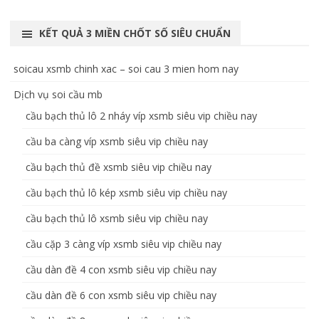
KẾT QUẢ 3 MIỀN CHỐT SỐ SIÊU CHUẨN
soicau xsmb chinh xac – soi cau 3 mien hom nay
Dịch vụ soi cầu mb
cầu bạch thủ lô 2 nháy víp xsmb siêu vip chiều nay
cầu ba càng víp xsmb siêu vip chiều nay
cầu bạch thủ đề xsmb siêu vip chiều nay
cầu bạch thủ lô kép xsmb siêu vip chiều nay
cầu bạch thủ lô xsmb siêu vip chiều nay
cầu cặp 3 càng víp xsmb siêu vip chiều nay
cầu dàn đề 4 con xsmb siêu vip chiều nay
cầu dàn đề 6 con xsmb siêu vip chiều nay