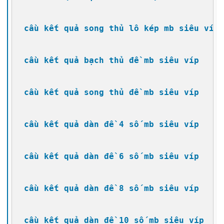
cầu kết quả song thủ lô kép mb siêu víp
cầu kết quả bạch thủ đề mb siêu víp
cầu kết quả song thủ đề mb siêu víp
cầu kết quả dàn đề 4 số mb siêu víp
cầu kết quả dàn đề 6 số mb siêu víp
cầu kết quả dàn đề 8 số mb siêu víp
cầu kết quả dàn đề 10 số mb siêu víp