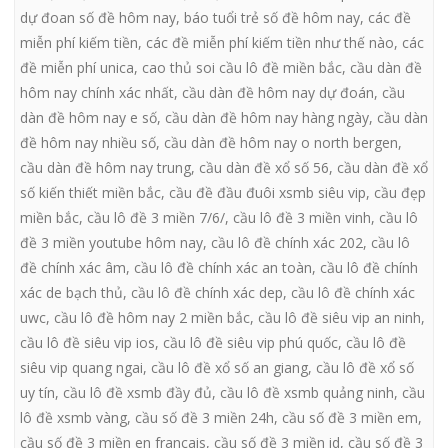
dự đoan số đề hôm nay
,
báo tuổi trẻ số đề hôm nay
,
các đề
miễn phí kiếm tiền
,
các đề miễn phí kiếm tiền như thế nào
,
các
đề miễn phí unica
,
cao thủ soi cầu lô đề miền bắc
,
cầu dàn đề
hôm nay chính xác nhất
,
cầu dàn đề hôm nay dự đoán
,
cầu
dàn đề hôm nay e số
,
cầu dàn đề hôm nay hàng ngày
,
cầu dàn
đề hôm nay nhiều số
,
cầu dàn đề hôm nay o north bergen
,
cầu dàn đề hôm nay trung
,
cầu dàn đề xổ số 56
,
cầu dàn đề xổ
số kiến thiết miền bắc
,
cầu đề đầu đuôi xsmb siêu vip
,
cầu đẹp
miền bắc
,
cầu lô đề 3 miền 7/6/
,
cầu lô đề 3 miền vinh
,
cầu lô
đề 3 miền youtube hôm nay
,
cầu lô đề chính xác 202
,
cầu lô
đề chính xác âm
,
cầu lô đề chính xác an toàn
,
cầu lô đề chính
xác de bạch thủ
,
cầu lô đề chính xác dep
,
cầu lô đề chính xác
uwc
,
cầu lô đề hôm nay 2 miền bắc
,
cầu lô đề siêu vip an ninh
,
cầu lô đề siêu vip ios
,
cầu lô đề siêu vip phú quốc
,
cầu lô đề
siêu vip quang ngai
,
cầu lô đề xổ số an giang
,
cầu lô đề xổ số
uy tín
,
cầu lô đề xsmb đầy đủ
,
cầu lô đề xsmb quảng ninh
,
cầu
lô đề xsmb vàng
,
cầu số đề 3 miền 24h
,
cầu số đề 3 miền em
,
cầu số đề 3 miền en français
,
cầu số đề 3 miền id
,
cầu số đề 3