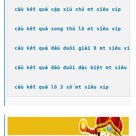
cầu kết quả cặp xỉu chủ mt siêu víp
cầu kết quả song thủ lô mt siêu víp
cầu kết quả đầu đuôi giải 8 mt siêu víp
cầu kết quả đầu đuôi đặc biệt mt siêu ví
cầu kết quả lô 3 số mt siêu víp