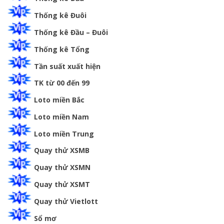
Thống kê Đuôi
Thống kê Đầu – Đuôi
Thống kê Tổng
Tần suất xuất hiện
TK từ 00 đến 99
Loto miền Bắc
Loto miền Nam
Loto miền Trung
Quay thử XSMB
Quay thử XSMN
Quay thử XSMT
Quay thử Vietlott
Sổ mơ