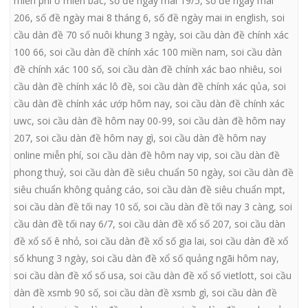
miễn phí ơ miền bắc
,
số đề ngày mai 19/5
,
số đề ngày mai
206
,
số đề ngày mai 8 tháng 6
,
số đề ngày mai in english
,
soi
cầu dàn đề 70 số nuôi khung 3 ngày
,
soi cầu dàn đề chính xác
100 66
,
soi cầu dàn đề chính xác 100 miền nam
,
soi cầu dàn
đề chính xác 100 số
,
soi cầu dàn đề chính xác bao nhiêu
,
soi
cầu dàn đề chính xác lô đề
,
soi cầu dàn đề chính xác qủa
,
soi
cầu dàn đề chính xác ướp hôm nay
,
soi cầu dàn đề chính xác
uwc
,
soi cầu dàn đề hôm nay 00-99
,
soi cầu dàn đề hôm nay
207
,
soi cầu dàn đề hôm nay gì
,
soi cầu dàn đề hôm nay
online miễn phí
,
soi cầu dàn đề hôm nay vip
,
soi cầu dàn đề
phong thuỷ
,
soi cầu dàn đề siêu chuẩn 50 ngày
,
soi cầu dàn đề
siêu chuẩn không quảng cáo
,
soi cầu dàn đề siêu chuẩn mpt
,
soi cầu dàn đề tối nay 10 số
,
soi cầu dàn đề tối nay 3 càng
,
soi
cầu dàn đề tối nay 6/7
,
soi cầu dàn đề xổ số 207
,
soi cầu dàn
đề xổ số ê nhỏ
,
soi cầu dàn đề xổ số gia lai
,
soi cầu dàn đề xổ
số khung 3 ngày
,
soi cầu dàn đề xổ số quảng ngãi hôm nay
,
soi cầu dàn đề xổ số usa
,
soi cầu dàn đề xổ số vietlott
,
soi cầu
dàn đề xsmb 90 số
,
soi cầu dàn đề xsmb gì
,
soi cầu dàn đề