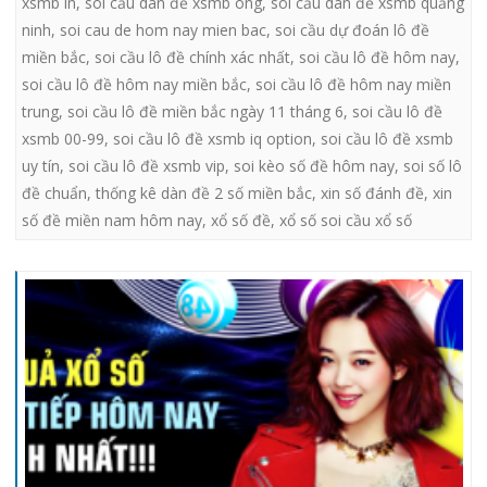
xsmb in
,
soi cầu dàn đề xsmb ong
,
soi cầu dàn đề xsmb quảng
ninh
,
soi cau de hom nay mien bac
,
soi cầu dự đoán lô đề
miền bắc
,
soi cầu lô đề chính xác nhất
,
soi cầu lô đề hôm nay
,
soi cầu lô đề hôm nay miền bắc
,
soi cầu lô đề hôm nay miền
trung
,
soi cầu lô đề miền bắc ngày 11 tháng 6
,
soi cầu lô đề
xsmb 00-99
,
soi cầu lô đề xsmb iq option
,
soi cầu lô đề xsmb
uy tín
,
soi cầu lô đề xsmb vip
,
soi kèo số đề hôm nay
,
soi số lô
đề chuẩn
,
thống kê dàn đề 2 số miền bắc
,
xin số đánh đề
,
xin
số đề miền nam hôm nay
,
xổ số đề
,
xổ số soi cầu xổ số