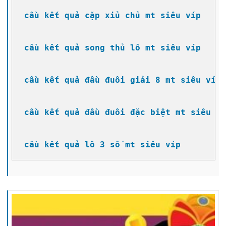
cầu kết quả cặp xỉu chủ mt siêu víp
cầu kết quả song thủ lô mt siêu víp
cầu kết quả đầu đuôi giải 8 mt siêu víp
cầu kết quả đầu đuôi đặc biệt mt siêu ví
cầu kết quả lô 3 số mt siêu víp