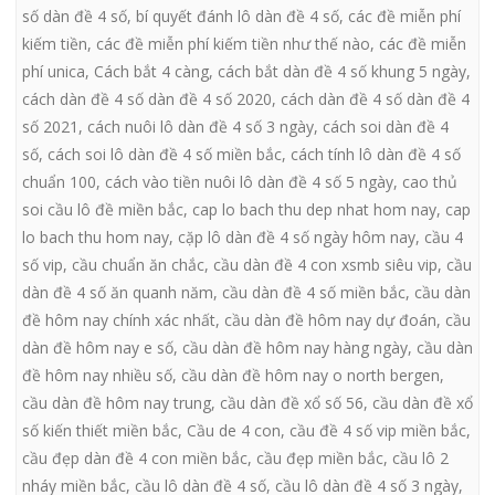
số dàn đề 4 số
,
bí quyết đánh lô dàn đề 4 số
,
các đề miễn phí
kiếm tiền
,
các đề miễn phí kiếm tiền như thế nào
,
các đề miễn
phí unica
,
Cách bắt 4 càng
,
cách bắt dàn đề 4 số khung 5 ngày
,
cách dàn đề 4 số dàn đề 4 số 2020
,
cách dàn đề 4 số dàn đề 4
số 2021
,
cách nuôi lô dàn đề 4 số 3 ngày
,
cách soi dàn đề 4
số
,
cách soi lô dàn đề 4 số miền bắc
,
cách tính lô dàn đề 4 số
chuẩn 100
,
cách vào tiền nuôi lô dàn đề 4 số 5 ngày
,
cao thủ
soi cầu lô đề miền bắc
,
cap lo bach thu dep nhat hom nay
,
cap
lo bach thu hom nay
,
cặp lô dàn đề 4 số ngày hôm nay
,
cầu 4
số vip
,
cầu chuẩn ăn chắc
,
cầu dàn đề 4 con xsmb siêu vip
,
cầu
dàn đề 4 số ăn quanh năm
,
cầu dàn đề 4 số miền bắc
,
cầu dàn
đề hôm nay chính xác nhất
,
cầu dàn đề hôm nay dự đoán
,
cầu
dàn đề hôm nay e số
,
cầu dàn đề hôm nay hàng ngày
,
cầu dàn
đề hôm nay nhiều số
,
cầu dàn đề hôm nay o north bergen
,
cầu dàn đề hôm nay trung
,
cầu dàn đề xổ số 56
,
cầu dàn đề xổ
số kiến thiết miền bắc
,
Cầu de 4 con
,
cầu đề 4 số vip miền bắc
,
cầu đẹp dàn đề 4 con miền bắc
,
cầu đẹp miền bắc
,
cầu lô 2
nháy miền bắc
,
cầu lô dàn đề 4 số
,
cầu lô dàn đề 4 số 3 ngày
,