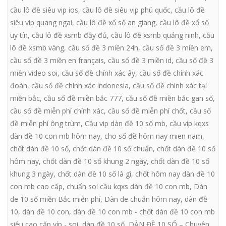
cầu lô đề siêu vip ios
,
cầu lô đề siêu vip phú quốc
,
cầu lô đề
siêu vip quang ngai
,
cầu lô đề xổ số an giang
,
cầu lô đề xổ số
uy tín
,
cầu lô đề xsmb đầy đủ
,
cầu lô đề xsmb quảng ninh
,
cầu
lô đề xsmb vàng
,
cầu số đề 3 miền 24h
,
cầu số đề 3 miền em
,
cầu số đề 3 miền en français
,
cầu số đề 3 miền id
,
cầu số đề 3
miền video soi
,
cầu số đề chính xác ây
,
cầu số đề chính xác
đoán
,
cầu số đề chính xác indonesia
,
cầu số đề chính xác tại
miền bắc
,
cầu số đề miền bắc 777
,
cầu số đề miền bắc gan số
,
cầu số đề miễn phí chính xác
,
cầu số đề miễn phí chốt
,
cầu số
đề miễn phí ông trùm
,
Cầu vip dàn đề 10 số mb
,
cầu víp kqxs
dàn đề 10 con mb hôm nay
,
cho số đề hôm nay mien nam
,
chốt dàn đề 10 số
,
chốt dàn đề 10 số chuẩn
,
chốt dàn đề 10 số
hôm nay
,
chốt dàn đề 10 số khung 2 ngày
,
chốt dàn đề 10 số
khung 3 ngày
,
chốt dàn đề 10 số là gì
,
chốt hôm nay dàn đề 10
con mb cao cấp
,
chuẩn soi cầu kqxs dàn đề 10 con mb
,
Dàn
de 10 số miền Bắc miễn phí
,
Dàn de chuẩn hôm nay
,
dàn đề
10
,
dàn đề 10 con
,
dàn đề 10 con mb - chốt dàn đề 10 con mb
siêu cao cấp víp - soi
,
dàn đề 10 số
,
DÀN ĐỀ 10 SỐ – Chuyên