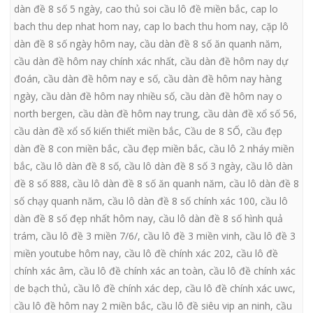
dàn đề 8 số 5 ngày
,
cao thủ soi cầu lô đề miền bắc
,
cap lo
bach thu dep nhat hom nay
,
cap lo bach thu hom nay
,
cặp lô
dàn đề 8 số ngày hôm nay
,
cầu dàn đề 8 số ăn quanh năm
,
cầu dàn đề hôm nay chính xác nhất
,
cầu dàn đề hôm nay dự
đoán
,
cầu dàn đề hôm nay e số
,
cầu dàn đề hôm nay hàng
ngày
,
cầu dàn đề hôm nay nhiều số
,
cầu dàn đề hôm nay o
north bergen
,
cầu dàn đề hôm nay trung
,
cầu dàn đề xổ số 56
,
cầu dàn đề xổ số kiến thiết miền bắc
,
Cầu de 8 SỐ
,
cầu đẹp
dàn đề 8 con miền bắc
,
cầu đẹp miền bắc
,
cầu lô 2 nháy miền
bắc
,
cầu lô dàn đề 8 số
,
cầu lô dàn đề 8 số 3 ngày
,
cầu lô dàn
đề 8 số 888
,
cầu lô dàn đề 8 số ăn quanh năm
,
cầu lô dàn đề 8
số chạy quanh năm
,
cầu lô dàn đề 8 số chính xác 100
,
cầu lô
dàn đề 8 số đẹp nhất hôm nay
,
cầu lô dàn đề 8 số hình quả
trám
,
cầu lô đề 3 miền 7/6/
,
cầu lô đề 3 miền vinh
,
cầu lô đề 3
miền youtube hôm nay
,
cầu lô đề chính xác 202
,
cầu lô đề
chính xác âm
,
cầu lô đề chính xác an toàn
,
cầu lô đề chính xác
de bạch thủ
,
cầu lô đề chính xác dep
,
cầu lô đề chính xác uwc
,
cầu lô đề hôm nay 2 miền bắc
,
cầu lô đề siêu vip an ninh
,
cầu