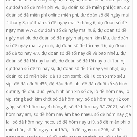
dự đoán số đề miễn phí 96
,
dự đoán số đề miễn phí lộc an
,
dự
đoán số đề miễn phí online miễn phí
,
dự đoán số đề ngày mai
4 tháng 8
,
dự đoán số đề ngày mai 7 tháng 6
,
dự đoán số đề
ngày mai 9/7/2
,
dự đoán số đề ngày mai huế
,
dự đoán số đề
ngày mai ok
,
dự đoán số đề ngày mai phạm kim lâu
,
dự đoán
số đề ngày mai tây ninh
,
dự đoán số đề tối nay 4 6
,
dự đoán
số đề tối nay 4/7
,
dự đoán số đề tối nay đề về bao nhiêu
,
dự
đoán số đề tối nay hà nội
,
dự đoán số đề tối nay o clifton nj
,
dự đoán số đề tối nay sĩ
,
dự đoán số đề tối nay yên nhật
,
dự
đoán xổ số miền bắc
,
đề 10 con xsmb
,
đề 10 con xsmb siêu
vip
,
đề đầu đuôi 456
,
đề đầu đuôi ub
,
đề đầu đuôi xổ số bình
dương
,
đề đầu đuôi yên
,
hình ảnh xin số đề
,
lô đề hôm nay
,
lô
vip
,
rồng bạch kim chốt số đề hôm nay
,
số đề hôm nay 12 con
giáp
,
số đề hôm nay 4 tháng 6
,
số đề hôm nay 5/1/2021
,
số đề
hôm nay âm
,
số đề hôm nay âm bao nhiêu
,
số đề hôm nay gia
lai
,
số đề hôm nay index
,
số đề hôm nay u19
,
số đề miễn phí ơ
miền bắc
,
số đề ngày mai 19/5
,
số đề ngày mai 206
,
số đề