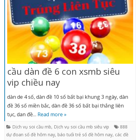
cầu dàn đề 6 con xsmb siêu
vip chiều nay
dàn de 4 số, dàn đề 10 số bất bại khung 3 ngày, dàn
đề 36 số miền bắc, dàn đề 36 số bất bại thắng liên
tục, dan đề…
Read more »
Dịch vụ soi cầu mb
,
Dịch vụ soi cầu mb siêu vip
888
dự đoan số đề hôm nay
,
báo tuổi trẻ số đề hôm nay
,
các đề