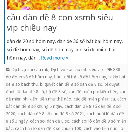
cầu dàn đề 8 con xsmb siêu
vip chiều nay
dàn de 20 số hôm nay, dàn de 36 số bất bại hôm nay,
số đề hôm nay, số dề hôm nay, xin số de miền bắc
hôm nay, dàn…
Read more »
Dịch vụ soi cầu mb
,
Dịch vụ soi cầu mb siêu vip
888
dự đoan số đề hôm nay
,
báo tuổi trẻ số đề hôm nay
,
bi kip bat
de 8 so bach thu
,
bí quyết dàn đề 8 số dàn đề 8 số
,
bí quyết
đánh lô dàn đề 8 số
,
bộ đề 8 số
,
các đề miễn phí kiếm tiền
,
các
đề miễn phí kiếm tiền như thế nào
,
các đề miễn phí unica
,
cách
bắt dàn đề 8 số khung 5 ngày
,
cách dàn đề 8 số dàn đề 8 số
2020
,
cách dàn đề 8 số dàn đề 8 số 2021
,
cách nuôi lô dàn đề
8 số 3 ngày
,
cách soi dàn đề 8 số
,
cách soi lô dàn đề 8 số miền
bắc
,
cách tính lô dàn đề 8 số chuẩn 100
,
cách vào tiền nuôi lô