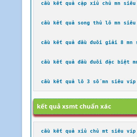
cầu kết quả cặp xỉu chủ mn siêu
cầu kết quả song thủ lô mn siêu
cầu kết quả đầu đuôi giải 8 mn 
cầu kết quả đầu đuôi đặc biệt m
cầu kết quả lô 3 số mn siêu víp
kết quả xsmt chuẩn xác
cầu kết quả xỉu chủ mt siêu víp