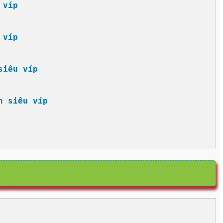
 víp
 víp
siêu víp
n siêu víp