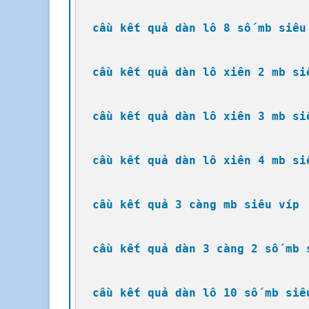
cầu kết quả dàn lô 8 số mb siêu
cầu kết quả dàn lô xiên 2 mb si
cầu kết quả dàn lô xiên 3 mb si
cầu kết quả dàn lô xiên 4 mb si
cầu kết quả 3 càng mb siêu víp
cầu kết quả dàn 3 càng 2 số mb 
cầu kết quả dàn lô 10 số mb siê