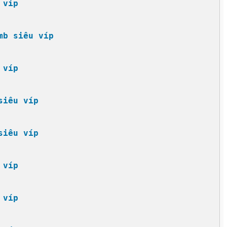
 víp
THỐNG KÊ ĐUÔI
CẦU BẠCH THỦ LÔ XSMB SIÊU
CẦU LÔ XIÊN 4 XSMB SIÊU VIP
VIP CHIỀU NAY
CHIỀU NAY
THỐNG KÊ ĐẦU
mb siêu víp
CẦU CẶP 3 CÀNG VÍP XSMB SIÊU
CẦU SONG THỦ ĐỀ XSMB SIÊU
THỐNG KÊ LÔ KÉP
VIP CHIỀU NAY
VIP CHIỀU NAY
 víp
THỐNG KÊ LÔ XIÊN
CẦU DÀN ĐỀ 4 CON XSMB SIÊU
CẦU SONG THỦ LÔ XSMB SIÊU
VIP CHIỀU NAY
THỐNG KÊ LÔ GAN
VIP CHIỀU NAY
siêu víp
CẦU DÀN ĐỀ 6 CON XSMB SIÊU
THỐNG KÊ ĐẦU ĐUÔI
CẦU SONG THỦ LÔ KÉP XSMB
VIP CHIỀU NAY
SIÊU VIP CHIỀU NAY
siêu víp
CẦU DÀN ĐỀ 8 CON XSMB SIÊU
VIP CHIỀU NAY
 víp
CẦU DÀN ĐỀ 10 CON XSMB SIÊU
VIP CHIỀU NAY
 víp
CẦU DÀN LÔ 10 CON XSMB SIÊU
VIP CHIỀU NAY