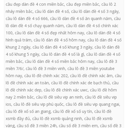
cầu đẹp dàn đề 4 con miền bắc
,
cầu đẹp miền bắc
,
cầu lô 2
nháy miền bắc
,
cầu lô dàn đề 4 số
,
cầu lô dàn đề 4 số 3 ngày
,
cầu lô dàn đề 4 số 666
,
cầu lô dàn đề 4 số ăn quanh năm
,
cầu
lô dàn đề 4 số chạy quanh năm
,
cầu lô dàn đề 4 số chính xác
100
,
cầu lô dàn đề 4 số đẹp nhất hôm nay
,
cầu lô dàn đề 4 số
hình quả trám
,
cầu lô dàn đề 4 số hôm nay
,
cầu lô dàn đề 4 số
khung 2 ngày
,
cầu lô dàn đề 4 số khung 3 ngày
,
cầu lô dàn đề
4 số khung 5 ngày
,
cầu lô dàn đề 4 số là gì
,
cầu lô dàn đề 4 số
miền bắc
,
cầu lô dàn đề 4 số miền bắc hôm nay
,
cầu lô đề 3
miền 7/6/
,
cầu lô đề 3 miền vinh
,
cầu lô đề 3 miền youtube
hôm nay
,
cầu lô đề chính xác 202
,
cầu lô đề chính xác âm
,
cầu
lô đề chính xác an toàn
,
cầu lô đề chính xác de bạch thủ
,
cầu
lô đề chính xác dep
,
cầu lô đề chính xác uwc
,
cầu lô đề hôm
nay 2 miền bắc
,
cầu lô đề siêu vip an ninh
,
cầu lô đề siêu vip
ios
,
cầu lô đề siêu vip phú quốc
,
cầu lô đề siêu vip quang ngai
,
cầu lô đề xổ số an giang
,
cầu lô đề xổ số uy tín
,
cầu lô đề
xsmb đầy đủ
,
cầu lô đề xsmb quảng ninh
,
cầu lô đề xsmb
vàng
,
cầu số đề 3 miền 24h
,
cầu số đề 3 miền em
,
cầu số đề 3