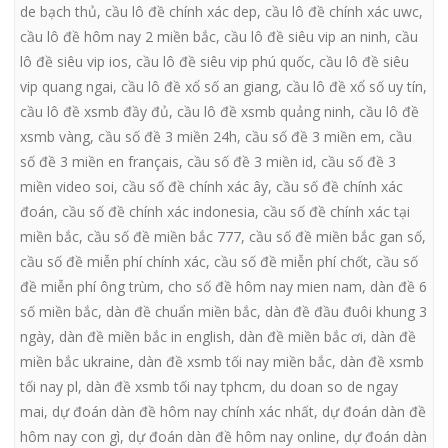
de bạch thủ
,
cầu lô đề chính xác dep
,
cầu lô đề chính xác uwc
,
cầu lô đề hôm nay 2 miền bắc
,
cầu lô đề siêu vip an ninh
,
cầu
lô đề siêu vip ios
,
cầu lô đề siêu vip phú quốc
,
cầu lô đề siêu
vip quang ngai
,
cầu lô đề xổ số an giang
,
cầu lô đề xổ số uy tín
,
cầu lô đề xsmb đầy đủ
,
cầu lô đề xsmb quảng ninh
,
cầu lô đề
xsmb vàng
,
cầu số đề 3 miền 24h
,
cầu số đề 3 miền em
,
cầu
số đề 3 miền en français
,
cầu số đề 3 miền id
,
cầu số đề 3
miền video soi
,
cầu số đề chính xác ây
,
cầu số đề chính xác
đoán
,
cầu số đề chính xác indonesia
,
cầu số đề chính xác tại
miền bắc
,
cầu số đề miền bắc 777
,
cầu số đề miền bắc gan số
,
cầu số đề miễn phí chính xác
,
cầu số đề miễn phí chốt
,
cầu số
đề miễn phí ông trùm
,
cho số đề hôm nay mien nam
,
dàn đề 6
số miền bắc
,
dàn đề chuẩn miền bắc
,
dàn đề đầu đuôi khung 3
ngày
,
dàn đề miền bắc in english
,
dàn đề miền bắc ơi
,
dàn đề
miền bắc ukraine
,
dàn đề xsmb tối nay miền bắc
,
dàn đề xsmb
tối nay pl
,
dàn đề xsmb tối nay tphcm
,
du doan so de ngay
mai
,
dự đoán dàn đề hôm nay chính xác nhất
,
dự đoán dàn đề
hôm nay con gì
,
dự đoán dàn đề hôm nay online
,
dự đoán dàn