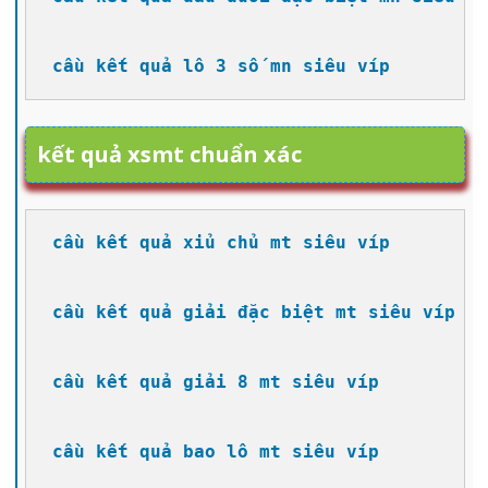
cầu kết quả lô 3 số mn siêu víp
kết quả xsmt chuẩn xác
cầu kết quả xỉu chủ mt siêu víp
cầu kết quả giải đặc biệt mt siêu víp
cầu kết quả giải 8 mt siêu víp
cầu kết quả bao lô mt siêu víp