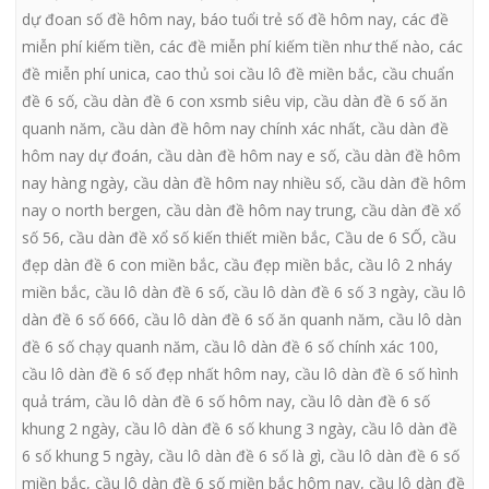
dự đoan số đề hôm nay
,
báo tuổi trẻ số đề hôm nay
,
các đề
miễn phí kiếm tiền
,
các đề miễn phí kiếm tiền như thế nào
,
các
đề miễn phí unica
,
cao thủ soi cầu lô đề miền bắc
,
cầu chuẩn
đề 6 số
,
cầu dàn đề 6 con xsmb siêu vip
,
cầu dàn đề 6 số ăn
quanh năm
,
cầu dàn đề hôm nay chính xác nhất
,
cầu dàn đề
hôm nay dự đoán
,
cầu dàn đề hôm nay e số
,
cầu dàn đề hôm
nay hàng ngày
,
cầu dàn đề hôm nay nhiều số
,
cầu dàn đề hôm
nay o north bergen
,
cầu dàn đề hôm nay trung
,
cầu dàn đề xổ
số 56
,
cầu dàn đề xổ số kiến thiết miền bắc
,
Cầu de 6 SỐ
,
cầu
đẹp dàn đề 6 con miền bắc
,
cầu đẹp miền bắc
,
cầu lô 2 nháy
miền bắc
,
cầu lô dàn đề 6 số
,
cầu lô dàn đề 6 số 3 ngày
,
cầu lô
dàn đề 6 số 666
,
cầu lô dàn đề 6 số ăn quanh năm
,
cầu lô dàn
đề 6 số chạy quanh năm
,
cầu lô dàn đề 6 số chính xác 100
,
cầu lô dàn đề 6 số đẹp nhất hôm nay
,
cầu lô dàn đề 6 số hình
quả trám
,
cầu lô dàn đề 6 số hôm nay
,
cầu lô dàn đề 6 số
khung 2 ngày
,
cầu lô dàn đề 6 số khung 3 ngày
,
cầu lô dàn đề
6 số khung 5 ngày
,
cầu lô dàn đề 6 số là gì
,
cầu lô dàn đề 6 số
miền bắc
,
cầu lô dàn đề 6 số miền bắc hôm nay
,
cầu lô dàn đề