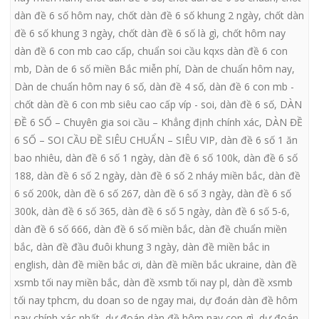
dàn đề 6 số hôm nay
,
chốt dàn đề 6 số khung 2 ngày
,
chốt dàn
đề 6 số khung 3 ngày
,
chốt dàn đề 6 số là gì
,
chốt hôm nay
dàn đề 6 con mb cao cấp
,
chuẩn soi cầu kqxs dàn đề 6 con
mb
,
Dàn de 6 số miền Bắc miễn phí
,
Dàn de chuẩn hôm nay
,
Dàn de chuẩn hôm nay 6 số
,
dàn đề 4 số
,
dàn đề 6 con mb -
chốt dàn đề 6 con mb siêu cao cấp víp - soi
,
dàn đề 6 số
,
DÀN
ĐỀ 6 SỐ – Chuyên gia soi cầu – Khẳng định chính xác
,
DÀN ĐỀ
6 SỐ – SOI CẦU ĐỀ SIÊU CHUẨN – SIÊU VIP
,
dàn đề 6 số 1 ăn
bao nhiêu
,
dàn đề 6 số 1 ngày
,
dàn đề 6 số 100k
,
dàn đề 6 số
188
,
dàn đề 6 số 2 ngày
,
dàn đề 6 số 2 nháy miền bắc
,
dàn đề
6 số 200k
,
dàn đề 6 số 267
,
dàn đề 6 số 3 ngày
,
dàn đề 6 số
300k
,
dàn đề 6 số 365
,
dàn đề 6 số 5 ngày
,
dàn đề 6 số 5-6
,
dàn đề 6 số 666
,
dàn đề 6 số miền bắc
,
dàn đề chuẩn miền
bắc
,
dàn đề đầu đuôi khung 3 ngày
,
dàn đề miền bắc in
english
,
dàn đề miền bắc ơi
,
dàn đề miền bắc ukraine
,
dàn đề
xsmb tối nay miền bắc
,
dàn đề xsmb tối nay pl
,
dàn đề xsmb
tối nay tphcm
,
du doan so de ngay mai
,
dự đoán dàn đề hôm
nay chính xác nhất
,
dự đoán dàn đề hôm nay con gì
,
dự đoán