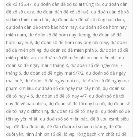
đề xổ số 247
,
dự đoán dàn đề xổ số ai trúng rồi
,
dự đoán dàn
đề xổ số extra
,
dự đoán dàn đề xổ số huế
,
dự đoán dàn đề xổ
số kiến thiết miền bắc
,
dự đoán dàn đề xổ số rồng bạch kim
,
dự đoán dàn đề xsmb bắc hôm nay
,
dự đoán số de hôm nay
miền nam
,
dự đoán số đề hôm nay dương
,
dự đoán số đề
hôm nay huế
,
dự đoán số đề hôm nay ông nội mày
,
dự đoán
số đề miễn phí 4g
,
dự đoán số đề miễn phí 96
,
dự đoán số đề
miễn phí lộc an
,
dự đoán số đề miễn phí online miễn phí
,
dự
đoán số đề ngày mai 4 tháng 8
,
dự đoán số đề ngày mai 7
tháng 6
,
dự đoán số đề ngày mai 9/7/2
,
dự đoán số đề ngày
mai huế
,
dự đoán số đề ngày mai ok
,
dự đoán số đề ngày mai
phạm kim lâu
,
dự đoán số đề ngày mai tây ninh
,
dự đoán số
đề tối nay 4 6
,
dự đoán số đề tối nay 4/7
,
dự đoán số đề tối
nay đề về bao nhiêu
,
dự đoán số đề tối nay hà nội
,
dự đoán số
đề tối nay o clifton nj
,
dự đoán số đề tối nay sĩ
,
dự đoán số đề
tối nay yên nhật
,
dự đoán xổ số miền bắc
,
đề 8 con xsmb siêu
vip
,
đề đầu đuôi ub
,
đề đầu đuôi xổ số bình dương
,
đề đầu
đuôi yên
,
hình ảnh xin số đề
,
lô vip
,
rồng bạch kim chốt số đề