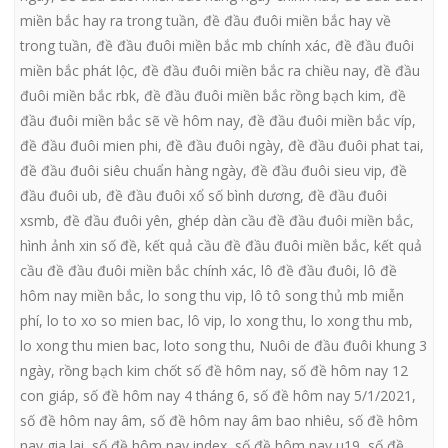
miền bắc hay ra trong tuần
,
đề đầu đuôi miền bắc hay về
trong tuần
,
đề đầu đuôi miền bắc mb chính xác
,
đề đầu đuôi
miền bắc phát lộc
,
đề đầu đuôi miền bắc ra chiều nay
,
đề đầu
đuôi miền bắc rbk
,
đề đầu đuôi miền bắc rồng bạch kim
,
đề
đầu đuôi miền bắc sẽ về hôm nay
,
đề đầu đuôi miền bắc víp
,
đề đầu đuôi mien phi
,
đề đầu đuôi ngày
,
đề đầu đuôi phat tai
,
đề đầu đuôi siêu chuẩn hàng ngày
,
đề đầu đuôi sieu vip
,
đề
đầu đuôi ub
,
đề đầu đuôi xổ số bình dương
,
đề đầu đuôi
xsmb
,
đề đầu đuôi yên
,
ghép dàn cầu đề đầu đuôi miền bắc
,
hình ảnh xin số đề
,
kết quả cầu đề đầu đuôi miền bắc
,
kết quả
cầu đề đầu đuôi miền bắc chính xác
,
lô đề đầu đuôi
,
lô đề
hôm nay miền bắc
,
lo song thu vip
,
lô tô song thủ mb miễn
phí
,
lo to xo so mien bac
,
lô vip
,
lo xong thu
,
lo xong thu mb
,
lo xong thu mien bac
,
loto song thu
,
Nuôi de đầu đuôi khung 3
ngày
,
rồng bạch kim chốt số đề hôm nay
,
số đề hôm nay 12
con giáp
,
số đề hôm nay 4 tháng 6
,
số đề hôm nay 5/1/2021
,
số đề hôm nay âm
,
số đề hôm nay âm bao nhiêu
,
số đề hôm
nay gia lai
,
số đề hôm nay index
,
số đề hôm nay u19
,
số đề