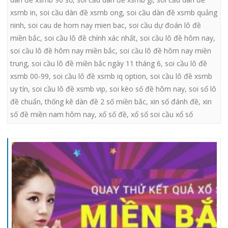
xsmb in
,
soi cầu dàn đề xsmb ong
,
soi cầu dàn đề xsmb quảng
ninh
,
soi cau de hom nay mien bac
,
soi cầu dự đoán lô đề
miền bắc
,
soi cầu lô đề chính xác nhất
,
soi cầu lô đề hôm nay
,
soi cầu lô đề hôm nay miền bắc
,
soi cầu lô đề hôm nay miền
trung
,
soi cầu lô đề miền bắc ngày 11 tháng 6
,
soi cầu lô đề
xsmb 00-99
,
soi cầu lô đề xsmb iq option
,
soi cầu lô đề xsmb
uy tín
,
soi cầu lô đề xsmb vip
,
soi kèo số đề hôm nay
,
soi số lô
đề chuẩn
,
thống kê dàn đề 2 số miền bắc
,
xin số đánh đề
,
xin
số đề miền nam hôm nay
,
xổ số đề
,
xổ số soi cầu xổ số