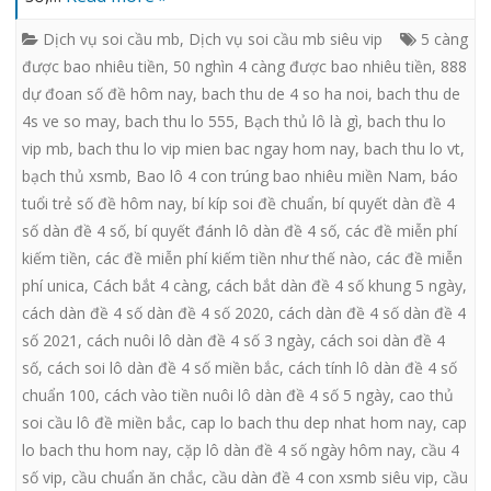
Dịch vụ soi cầu mb
,
Dịch vụ soi cầu mb siêu vip
5 càng
được bao nhiêu tiền
,
50 nghìn 4 càng được bao nhiêu tiền
,
888
dự đoan số đề hôm nay
,
bach thu de 4 so ha noi
,
bach thu de
4s ve so may
,
bach thu lo 555
,
Bạch thủ lô là gì
,
bach thu lo
vip mb
,
bach thu lo vip mien bac ngay hom nay
,
bach thu lo vt
,
bạch thủ xsmb
,
Bao lô 4 con trúng bao nhiêu miền Nam
,
báo
tuổi trẻ số đề hôm nay
,
bí kíp soi đề chuẩn
,
bí quyết dàn đề 4
số dàn đề 4 số
,
bí quyết đánh lô dàn đề 4 số
,
các đề miễn phí
kiếm tiền
,
các đề miễn phí kiếm tiền như thế nào
,
các đề miễn
phí unica
,
Cách bắt 4 càng
,
cách bắt dàn đề 4 số khung 5 ngày
,
cách dàn đề 4 số dàn đề 4 số 2020
,
cách dàn đề 4 số dàn đề 4
số 2021
,
cách nuôi lô dàn đề 4 số 3 ngày
,
cách soi dàn đề 4
số
,
cách soi lô dàn đề 4 số miền bắc
,
cách tính lô dàn đề 4 số
chuẩn 100
,
cách vào tiền nuôi lô dàn đề 4 số 5 ngày
,
cao thủ
soi cầu lô đề miền bắc
,
cap lo bach thu dep nhat hom nay
,
cap
lo bach thu hom nay
,
cặp lô dàn đề 4 số ngày hôm nay
,
cầu 4
số vip
,
cầu chuẩn ăn chắc
,
cầu dàn đề 4 con xsmb siêu vip
,
cầu