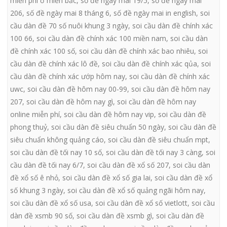
miễn phí ơ miền bắc
,
số đề ngày mai 19/5
,
số đề ngày mai
206
,
số đề ngày mai 8 tháng 6
,
số đề ngày mai in english
,
soi
cầu dàn đề 70 số nuôi khung 3 ngày
,
soi cầu dàn đề chính xác
100 66
,
soi cầu dàn đề chính xác 100 miền nam
,
soi cầu dàn
đề chính xác 100 số
,
soi cầu dàn đề chính xác bao nhiêu
,
soi
cầu dàn đề chính xác lô đề
,
soi cầu dàn đề chính xác qủa
,
soi
cầu dàn đề chính xác ướp hôm nay
,
soi cầu dàn đề chính xác
uwc
,
soi cầu dàn đề hôm nay 00-99
,
soi cầu dàn đề hôm nay
207
,
soi cầu dàn đề hôm nay gì
,
soi cầu dàn đề hôm nay
online miễn phí
,
soi cầu dàn đề hôm nay vip
,
soi cầu dàn đề
phong thuỷ
,
soi cầu dàn đề siêu chuẩn 50 ngày
,
soi cầu dàn đề
siêu chuẩn không quảng cáo
,
soi cầu dàn đề siêu chuẩn mpt
,
soi cầu dàn đề tối nay 10 số
,
soi cầu dàn đề tối nay 3 càng
,
soi
cầu dàn đề tối nay 6/7
,
soi cầu dàn đề xổ số 207
,
soi cầu dàn
đề xổ số ê nhỏ
,
soi cầu dàn đề xổ số gia lai
,
soi cầu dàn đề xổ
số khung 3 ngày
,
soi cầu dàn đề xổ số quảng ngãi hôm nay
,
soi cầu dàn đề xổ số usa
,
soi cầu dàn đề xổ số vietlott
,
soi cầu
dàn đề xsmb 90 số
,
soi cầu dàn đề xsmb gì
,
soi cầu dàn đề