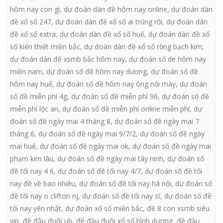
hôm nay con gì
,
dự đoán dàn đề hôm nay online
,
dự đoán dàn
đề xổ số 247
,
dự đoán dàn đề xổ số ai trúng rồi
,
dự đoán dàn
đề xổ số extra
,
dự đoán dàn đề xổ số huế
,
dự đoán dàn đề xổ
số kiến thiết miền bắc
,
dự đoán dàn đề xổ số rồng bạch kim
,
dự đoán dàn đề xsmb bắc hôm nay
,
dự đoán số de hôm nay
miền nam
,
dự đoán số đề hôm nay dương
,
dự đoán số đề
hôm nay huế
,
dự đoán số đề hôm nay ông nội mày
,
dự đoán
số đề miễn phí 4g
,
dự đoán số đề miễn phí 96
,
dự đoán số đề
miễn phí lộc an
,
dự đoán số đề miễn phí online miễn phí
,
dự
đoán số đề ngày mai 4 tháng 8
,
dự đoán số đề ngày mai 7
tháng 6
,
dự đoán số đề ngày mai 9/7/2
,
dự đoán số đề ngày
mai huế
,
dự đoán số đề ngày mai ok
,
dự đoán số đề ngày mai
phạm kim lâu
,
dự đoán số đề ngày mai tây ninh
,
dự đoán số
đề tối nay 4 6
,
dự đoán số đề tối nay 4/7
,
dự đoán số đề tối
nay đề về bao nhiêu
,
dự đoán số đề tối nay hà nội
,
dự đoán số
đề tối nay o clifton nj
,
dự đoán số đề tối nay sĩ
,
dự đoán số đề
tối nay yên nhật
,
dự đoán xổ số miền bắc
,
đề 8 con xsmb siêu
vip
,
đề đầu đuôi ub
,
đề đầu đuôi xổ số bình dương
,
đề đầu