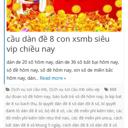
cầu dàn đề 8 con xsmb siêu
vip chiều nay
dàn de 20 số hôm nay, dàn de 36 số bất bại hôm nay,
số đề hôm nay, số dề hôm nay, xin số de miền bắc
hôm nay, dàn…
Read more »
Dịch vụ soi cầu mb
,
Dịch vụ soi cầu mb siêu vip
888
dự đoan số đề hôm nay
,
báo tuổi trẻ số đề hôm nay
,
bi kip bat
de 8 so bach thu
,
bí quyết dàn đề 8 số dàn đề 8 số
,
bí quyết
đánh lô dàn đề 8 số
,
bộ đề 8 số
,
các đề miễn phí kiếm tiền
,
các
đề miễn phí kiếm tiền như thế nào
,
các đề miễn phí unica
,
cách
bắt dàn đề 8 số khung 5 ngày
,
cách dàn đề 8 số dàn đề 8 số