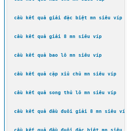
cầu kết quả giải đặc biệt mn siêu víp
cầu kết quả giải 8 mn siêu víp
cầu kết quả bao lô mn siêu víp
cầu kết quả cặp xỉu chủ mn siêu víp
cầu kết quả song thủ lô mn siêu víp
cầu kết quả đầu đuôi giải 8 mn siêu víp
cầu kết quả đầu đuôi đặc biệt mn siêu ví