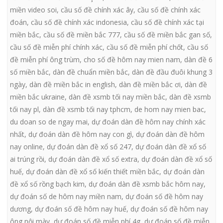
miền video soi
,
cầu số đề chính xác ây
,
cầu số đề chính xác
đoán
,
cầu số đề chính xác indonesia
,
cầu số đề chính xác tại
miền bắc
,
cầu số đề miền bắc 777
,
cầu số đề miền bắc gan số
,
cầu số đề miễn phí chính xác
,
cầu số đề miễn phí chốt
,
cầu số
đề miễn phí ông trùm
,
cho số đề hôm nay mien nam
,
dàn đề 6
số miền bắc
,
dàn đề chuẩn miền bắc
,
dàn đề đầu đuôi khung 3
ngày
,
dàn đề miền bắc in english
,
dàn đề miền bắc ơi
,
dàn đề
miền bắc ukraine
,
dàn đề xsmb tối nay miền bắc
,
dàn đề xsmb
tối nay pl
,
dàn đề xsmb tối nay tphcm
,
de hom nay mien bac
,
du doan so de ngay mai
,
dự đoán dàn đề hôm nay chính xác
nhất
,
dự đoán dàn đề hôm nay con gì
,
dự đoán dàn đề hôm
nay online
,
dự đoán dàn đề xổ số 247
,
dự đoán dàn đề xổ số
ai trúng rồi
,
dự đoán dàn đề xổ số extra
,
dự đoán dàn đề xổ số
huế
,
dự đoán dàn đề xổ số kiến thiết miền bắc
,
dự đoán dàn
đề xổ số rồng bạch kim
,
dự đoán dàn đề xsmb bắc hôm nay
,
dự đoán số de hôm nay miền nam
,
dự đoán số đề hôm nay
dương
,
dự đoán số đề hôm nay huế
,
dự đoán số đề hôm nay
ông nội mày
,
dự đoán số đề miễn phí 4g
,
dự đoán số đề miễn