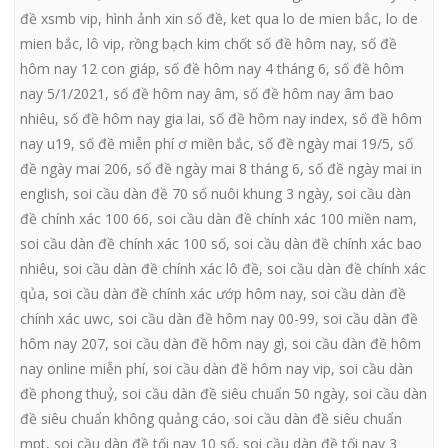
đề xsmb vip
,
hình ảnh xin số đề
,
ket qua lo de mien bắc
,
lo de
mien bắc
,
lô vip
,
rồng bạch kim chốt số đề hôm nay
,
số đề
hôm nay 12 con giáp
,
số đề hôm nay 4 tháng 6
,
số đề hôm
nay 5/1/2021
,
số đề hôm nay âm
,
số đề hôm nay âm bao
nhiêu
,
số đề hôm nay gia lai
,
số đề hôm nay index
,
số đề hôm
nay u19
,
số đề miễn phí ơ miền bắc
,
số đề ngày mai 19/5
,
số
đề ngày mai 206
,
số đề ngày mai 8 tháng 6
,
số đề ngày mai in
english
,
soi cầu dàn đề 70 số nuôi khung 3 ngày
,
soi cầu dàn
đề chính xác 100 66
,
soi cầu dàn đề chính xác 100 miền nam
,
soi cầu dàn đề chính xác 100 số
,
soi cầu dàn đề chính xác bao
nhiêu
,
soi cầu dàn đề chính xác lô đề
,
soi cầu dàn đề chính xác
qủa
,
soi cầu dàn đề chính xác ướp hôm nay
,
soi cầu dàn đề
chính xác uwc
,
soi cầu dàn đề hôm nay 00-99
,
soi cầu dàn đề
hôm nay 207
,
soi cầu dàn đề hôm nay gì
,
soi cầu dàn đề hôm
nay online miễn phí
,
soi cầu dàn đề hôm nay vip
,
soi cầu dàn
đề phong thuỷ
,
soi cầu dàn đề siêu chuẩn 50 ngày
,
soi cầu dàn
đề siêu chuẩn không quảng cáo
,
soi cầu dàn đề siêu chuẩn
mpt
,
soi cầu dàn đề tối nay 10 số
,
soi cầu dàn đề tối nay 3