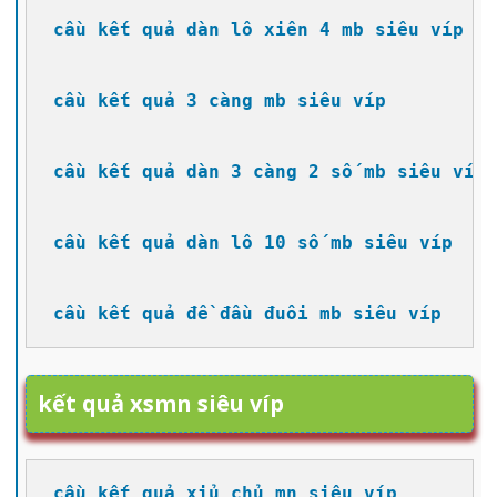
cầu kết quả dàn lô xiên 4 mb siêu víp
cầu kết quả 3 càng mb siêu víp
cầu kết quả dàn 3 càng 2 số mb siêu víp
cầu kết quả dàn lô 10 số mb siêu víp
cầu kết quả đề đầu đuôi mb siêu víp
kết quả xsmn siêu víp
cầu kết quả xỉu chủ mn siêu víp