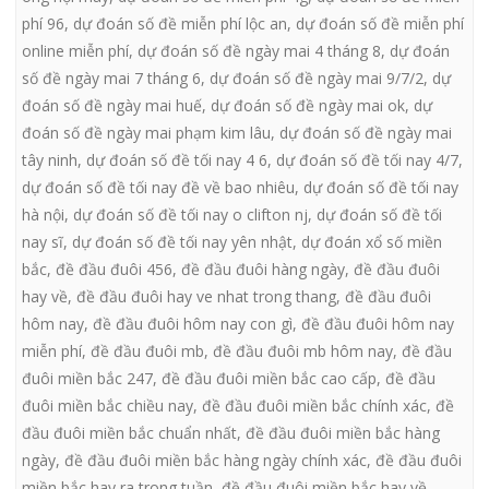
phí 96
,
dự đoán số đề miễn phí lộc an
,
dự đoán số đề miễn phí
online miễn phí
,
dự đoán số đề ngày mai 4 tháng 8
,
dự đoán
số đề ngày mai 7 tháng 6
,
dự đoán số đề ngày mai 9/7/2
,
dự
đoán số đề ngày mai huế
,
dự đoán số đề ngày mai ok
,
dự
đoán số đề ngày mai phạm kim lâu
,
dự đoán số đề ngày mai
tây ninh
,
dự đoán số đề tối nay 4 6
,
dự đoán số đề tối nay 4/7
,
dự đoán số đề tối nay đề về bao nhiêu
,
dự đoán số đề tối nay
hà nội
,
dự đoán số đề tối nay o clifton nj
,
dự đoán số đề tối
nay sĩ
,
dự đoán số đề tối nay yên nhật
,
dự đoán xổ số miền
bắc
,
đề đầu đuôi 456
,
đề đầu đuôi hàng ngày
,
đề đầu đuôi
hay về
,
đề đầu đuôi hay ve nhat trong thang
,
đề đầu đuôi
hôm nay
,
đề đầu đuôi hôm nay con gì
,
đề đầu đuôi hôm nay
miễn phí
,
đề đầu đuôi mb
,
đề đầu đuôi mb hôm nay
,
đề đầu
đuôi miền bắc 247
,
đề đầu đuôi miền bắc cao cấp
,
đề đầu
đuôi miền bắc chiều nay
,
đề đầu đuôi miền bắc chính xác
,
đề
đầu đuôi miền bắc chuẩn nhất
,
đề đầu đuôi miền bắc hàng
ngày
,
đề đầu đuôi miền bắc hàng ngày chính xác
,
đề đầu đuôi
miền bắc hay ra trong tuần
,
đề đầu đuôi miền bắc hay về