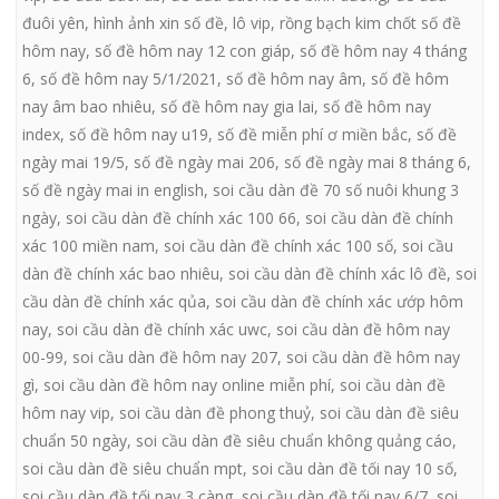
đuôi yên
,
hình ảnh xin số đề
,
lô vip
,
rồng bạch kim chốt số đề
hôm nay
,
số đề hôm nay 12 con giáp
,
số đề hôm nay 4 tháng
6
,
số đề hôm nay 5/1/2021
,
số đề hôm nay âm
,
số đề hôm
nay âm bao nhiêu
,
số đề hôm nay gia lai
,
số đề hôm nay
index
,
số đề hôm nay u19
,
số đề miễn phí ơ miền bắc
,
số đề
ngày mai 19/5
,
số đề ngày mai 206
,
số đề ngày mai 8 tháng 6
,
số đề ngày mai in english
,
soi cầu dàn đề 70 số nuôi khung 3
ngày
,
soi cầu dàn đề chính xác 100 66
,
soi cầu dàn đề chính
xác 100 miền nam
,
soi cầu dàn đề chính xác 100 số
,
soi cầu
dàn đề chính xác bao nhiêu
,
soi cầu dàn đề chính xác lô đề
,
soi
cầu dàn đề chính xác qủa
,
soi cầu dàn đề chính xác ướp hôm
nay
,
soi cầu dàn đề chính xác uwc
,
soi cầu dàn đề hôm nay
00-99
,
soi cầu dàn đề hôm nay 207
,
soi cầu dàn đề hôm nay
gì
,
soi cầu dàn đề hôm nay online miễn phí
,
soi cầu dàn đề
hôm nay vip
,
soi cầu dàn đề phong thuỷ
,
soi cầu dàn đề siêu
chuẩn 50 ngày
,
soi cầu dàn đề siêu chuẩn không quảng cáo
,
soi cầu dàn đề siêu chuẩn mpt
,
soi cầu dàn đề tối nay 10 số
,
soi cầu dàn đề tối nay 3 càng
,
soi cầu dàn đề tối nay 6/7
,
soi