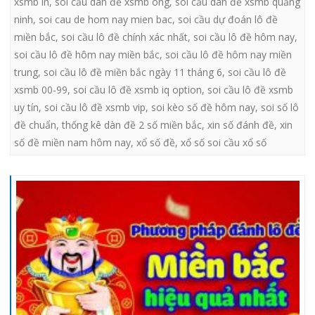
xsmb in
,
soi cầu dàn đề xsmb ong
,
soi cầu dàn đề xsmb quảng
ninh
,
soi cau de hom nay mien bac
,
soi cầu dự đoán lô đề
miền bắc
,
soi cầu lô đề chính xác nhất
,
soi cầu lô đề hôm nay
,
soi cầu lô đề hôm nay miền bắc
,
soi cầu lô đề hôm nay miền
trung
,
soi cầu lô đề miền bắc ngày 11 tháng 6
,
soi cầu lô đề
xsmb 00-99
,
soi cầu lô đề xsmb iq option
,
soi cầu lô đề xsmb
uy tín
,
soi cầu lô đề xsmb vip
,
soi kèo số đề hôm nay
,
soi số lô
đề chuẩn
,
thống kê dàn đề 2 số miền bắc
,
xin số đánh đề
,
xin
số đề miền nam hôm nay
,
xổ số đề
,
xổ số soi cầu xổ số