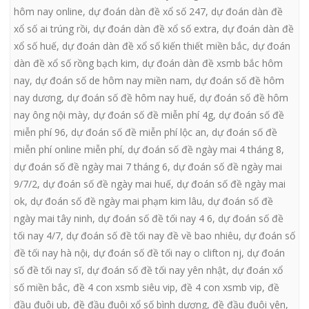
hôm nay online
,
dự đoán dàn đề xổ số 247
,
dự đoán dàn đề
xổ số ai trúng rồi
,
dự đoán dàn đề xổ số extra
,
dự đoán dàn đề
xổ số huế
,
dự đoán dàn đề xổ số kiến thiết miền bắc
,
dự đoán
dàn đề xổ số rồng bạch kim
,
dự đoán dàn đề xsmb bắc hôm
nay
,
dự đoán số de hôm nay miền nam
,
dự đoán số đề hôm
nay dương
,
dự đoán số đề hôm nay huế
,
dự đoán số đề hôm
nay ông nội mày
,
dự đoán số đề miễn phí 4g
,
dự đoán số đề
miễn phí 96
,
dự đoán số đề miễn phí lộc an
,
dự đoán số đề
miễn phí online miễn phí
,
dự đoán số đề ngày mai 4 tháng 8
,
dự đoán số đề ngày mai 7 tháng 6
,
dự đoán số đề ngày mai
9/7/2
,
dự đoán số đề ngày mai huế
,
dự đoán số đề ngày mai
ok
,
dự đoán số đề ngày mai phạm kim lâu
,
dự đoán số đề
ngày mai tây ninh
,
dự đoán số đề tối nay 4 6
,
dự đoán số đề
tối nay 4/7
,
dự đoán số đề tối nay đề về bao nhiêu
,
dự đoán số
đề tối nay hà nội
,
dự đoán số đề tối nay o clifton nj
,
dự đoán
số đề tối nay sĩ
,
dự đoán số đề tối nay yên nhật
,
dự đoán xổ
số miền bắc
,
đề 4 con xsmb siêu vip
,
đề 4 con xsmb vip
,
đề
đầu đuôi ub
,
đề đầu đuôi xổ số bình dương
,
đề đầu đuôi yên
,