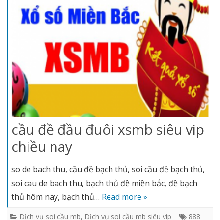
cầu đề đầu đuôi xsmb siêu vip
chiều nay
so de bach thu, cầu đề bạch thủ, soi cầu đề bạch thủ,
soi cau de bach thu, bạch thủ đề miền bắc, đề bạch
thủ hôm nay, bạch thủ…
Read more »
Dịch vụ soi cầu mb
,
Dịch vụ soi cầu mb siêu vip
888