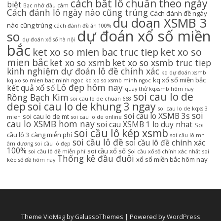
cách bắt lô chuẩn theo ngày
biệt
Bạc nhớ đầu câm
Cách đánh lô ngày nào cũng trúng
Cách đánh đề ngày
du doan XSMB 3
nào cũng trúng
cách đánh đề ăn 100%
dự đoán xổ số miền
so
dự đoán xổ số hà nội
bắc
ket xo so mien bac truc tiep
ket xo so
mien bắc
ket xo so xsmb
ket xo so xsmb truc tiep
kinh nghiệm dự đoán lô đề chính xác
kq dự đoán xsmb
kq xổ số miền bắc
kq xo so mien bac minh ngoc
kq xo so xsmb minh ngoc
Lô đẹp hôm nay
kết quả xổ số
quay thử kqxsmb hôm nay
soi cau lo de
Rồng Bạch Kim
soi cau lo de chuan 668
dep
soi cau lo de khung 3 ngay
soi cau lo de kqxs 3
soi
soi cau lo XSMB 3s
soi cau lo de mt
mien
soi cau lo de online
cau lo XSMB hom nay
soi cau XSMB 1 lo duy nhat
Soi
soi cầu lô kép xsmb
cầu lô 3 càng miễn phí
soi cầu lô mn
soi cầu lô đề
soi cầu lô đề chính xác
âm dương
soi cầu lô đẹp
100%
soi cầu xổ số
soi cầu lô đề miễn phí
Soi cầu xổ số chính xác nhất
soi
Thống kê đầu đuôi
xổ số miền bắc hôm nay
kèo số đề hôm nay
Theme
VioMag
by GalussoThemes | Powered by
WordPress