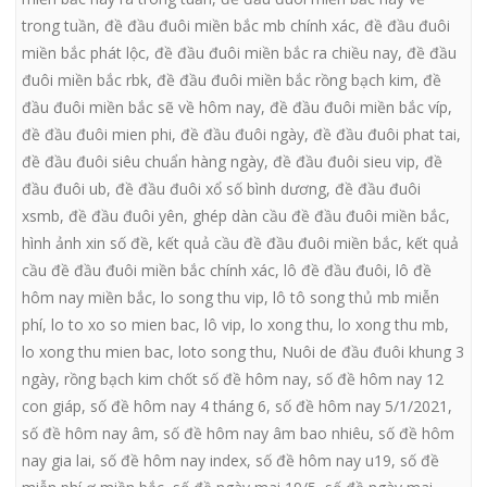
trong tuần
,
đề đầu đuôi miền bắc mb chính xác
,
đề đầu đuôi
miền bắc phát lộc
,
đề đầu đuôi miền bắc ra chiều nay
,
đề đầu
đuôi miền bắc rbk
,
đề đầu đuôi miền bắc rồng bạch kim
,
đề
đầu đuôi miền bắc sẽ về hôm nay
,
đề đầu đuôi miền bắc víp
,
đề đầu đuôi mien phi
,
đề đầu đuôi ngày
,
đề đầu đuôi phat tai
,
đề đầu đuôi siêu chuẩn hàng ngày
,
đề đầu đuôi sieu vip
,
đề
đầu đuôi ub
,
đề đầu đuôi xổ số bình dương
,
đề đầu đuôi
xsmb
,
đề đầu đuôi yên
,
ghép dàn cầu đề đầu đuôi miền bắc
,
hình ảnh xin số đề
,
kết quả cầu đề đầu đuôi miền bắc
,
kết quả
cầu đề đầu đuôi miền bắc chính xác
,
lô đề đầu đuôi
,
lô đề
hôm nay miền bắc
,
lo song thu vip
,
lô tô song thủ mb miễn
phí
,
lo to xo so mien bac
,
lô vip
,
lo xong thu
,
lo xong thu mb
,
lo xong thu mien bac
,
loto song thu
,
Nuôi de đầu đuôi khung 3
ngày
,
rồng bạch kim chốt số đề hôm nay
,
số đề hôm nay 12
con giáp
,
số đề hôm nay 4 tháng 6
,
số đề hôm nay 5/1/2021
,
số đề hôm nay âm
,
số đề hôm nay âm bao nhiêu
,
số đề hôm
nay gia lai
,
số đề hôm nay index
,
số đề hôm nay u19
,
số đề