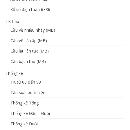
Xổ số điện toán 6×36
TK Cầu
Cầu về nhiều nháy (MB)
Cầu về cả cặp (MB)
Cầu lật liên tục (MB)
Cầu bạch thủ (MB)
Thống kê
TK từ 00 đến 99
Tần suất xuất hiện
Thống kê Tổng
Thống kê Đầu – Đuôi
Thống kê Đuôi