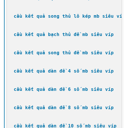
cầu kết quả song thủ lô kép mb siêu víp
cầu kết quả bạch thủ đề mb siêu víp
cầu kết quả song thủ đề mb siêu víp
cầu kết quả dàn đề 4 số mb siêu víp
cầu kết quả dàn đề 6 số mb siêu víp
cầu kết quả dàn đề 8 số mb siêu víp
cầu kết quả dàn đề 10 số mb siêu víp