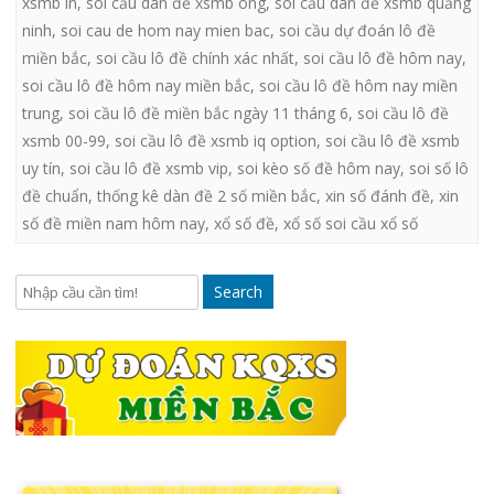
xsmb in
,
soi cầu dàn đề xsmb ong
,
soi cầu dàn đề xsmb quảng
ninh
,
soi cau de hom nay mien bac
,
soi cầu dự đoán lô đề
miền bắc
,
soi cầu lô đề chính xác nhất
,
soi cầu lô đề hôm nay
,
soi cầu lô đề hôm nay miền bắc
,
soi cầu lô đề hôm nay miền
trung
,
soi cầu lô đề miền bắc ngày 11 tháng 6
,
soi cầu lô đề
xsmb 00-99
,
soi cầu lô đề xsmb iq option
,
soi cầu lô đề xsmb
uy tín
,
soi cầu lô đề xsmb vip
,
soi kèo số đề hôm nay
,
soi số lô
đề chuẩn
,
thống kê dàn đề 2 số miền bắc
,
xin số đánh đề
,
xin
số đề miền nam hôm nay
,
xổ số đề
,
xổ số soi cầu xổ số
Search