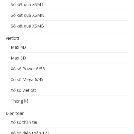
Sổ kết quả XSMT
Sổ kết quả XSMN
Sổ kết quả XSMB
Vietlott
Max 4D
Max 3D
Xổ số Power 6/55
Xổ số Mega 6/45
Xổ số Vietlott
Thống kê
Điện toán
Xổ số thần tài
Xổ số điện toán 123