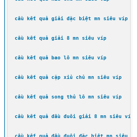
cầu kết quả giải đặc biệt mn siêu víp
cầu kết quả giải 8 mn siêu víp
cầu kết quả bao lô mn siêu víp
cầu kết quả cặp xỉu chủ mn siêu víp
cầu kết quả song thủ lô mn siêu víp
cầu kết quả đầu đuôi giải 8 mn siêu víp
cầu kết quả đầu đuôi đặc biệt mn siêu ví