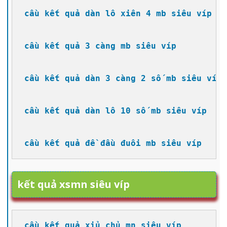
cầu kết quả dàn lô xiên 4 mb siêu víp
cầu kết quả 3 càng mb siêu víp
cầu kết quả dàn 3 càng 2 số mb siêu víp
cầu kết quả dàn lô 10 số mb siêu víp
cầu kết quả đề đầu đuôi mb siêu víp
kết quả xsmn siêu víp
cầu kết quả xỉu chủ mn siêu víp