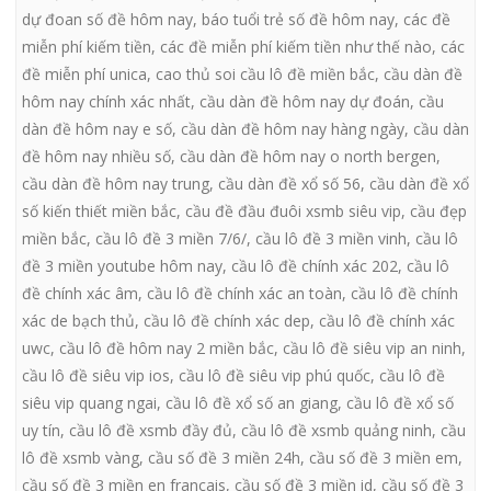
dự đoan số đề hôm nay
,
báo tuổi trẻ số đề hôm nay
,
các đề
miễn phí kiếm tiền
,
các đề miễn phí kiếm tiền như thế nào
,
các
đề miễn phí unica
,
cao thủ soi cầu lô đề miền bắc
,
cầu dàn đề
hôm nay chính xác nhất
,
cầu dàn đề hôm nay dự đoán
,
cầu
dàn đề hôm nay e số
,
cầu dàn đề hôm nay hàng ngày
,
cầu dàn
đề hôm nay nhiều số
,
cầu dàn đề hôm nay o north bergen
,
cầu dàn đề hôm nay trung
,
cầu dàn đề xổ số 56
,
cầu dàn đề xổ
số kiến thiết miền bắc
,
cầu đề đầu đuôi xsmb siêu vip
,
cầu đẹp
miền bắc
,
cầu lô đề 3 miền 7/6/
,
cầu lô đề 3 miền vinh
,
cầu lô
đề 3 miền youtube hôm nay
,
cầu lô đề chính xác 202
,
cầu lô
đề chính xác âm
,
cầu lô đề chính xác an toàn
,
cầu lô đề chính
xác de bạch thủ
,
cầu lô đề chính xác dep
,
cầu lô đề chính xác
uwc
,
cầu lô đề hôm nay 2 miền bắc
,
cầu lô đề siêu vip an ninh
,
cầu lô đề siêu vip ios
,
cầu lô đề siêu vip phú quốc
,
cầu lô đề
siêu vip quang ngai
,
cầu lô đề xổ số an giang
,
cầu lô đề xổ số
uy tín
,
cầu lô đề xsmb đầy đủ
,
cầu lô đề xsmb quảng ninh
,
cầu
lô đề xsmb vàng
,
cầu số đề 3 miền 24h
,
cầu số đề 3 miền em
,
cầu số đề 3 miền en français
,
cầu số đề 3 miền id
,
cầu số đề 3