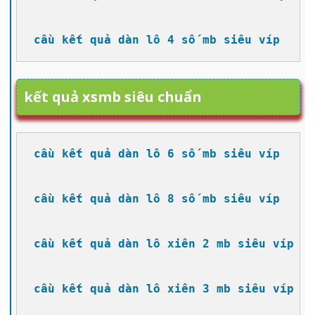
cầu kết quả dàn lô 4 số mb siêu víp
kết quả xsmb siêu chuẩn
cầu kết quả dàn lô 6 số mb siêu víp
cầu kết quả dàn lô 8 số mb siêu víp
cầu kết quả dàn lô xiên 2 mb siêu víp
cầu kết quả dàn lô xiên 3 mb siêu víp