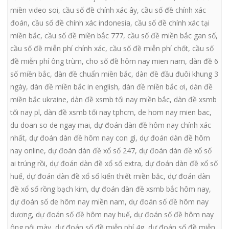
miền video soi
,
cầu số đề chính xác ây
,
cầu số đề chính xác
đoán
,
cầu số đề chính xác indonesia
,
cầu số đề chính xác tại
miền bắc
,
cầu số đề miền bắc 777
,
cầu số đề miền bắc gan số
,
cầu số đề miễn phí chính xác
,
cầu số đề miễn phí chốt
,
cầu số
đề miễn phí ông trùm
,
cho số đề hôm nay mien nam
,
dàn đề 6
số miền bắc
,
dàn đề chuẩn miền bắc
,
dàn đề đầu đuôi khung 3
ngày
,
dàn đề miền bắc in english
,
dàn đề miền bắc ơi
,
dàn đề
miền bắc ukraine
,
dàn đề xsmb tối nay miền bắc
,
dàn đề xsmb
tối nay pl
,
dàn đề xsmb tối nay tphcm
,
de hom nay mien bac
,
du doan so de ngay mai
,
dự đoán dàn đề hôm nay chính xác
nhất
,
dự đoán dàn đề hôm nay con gì
,
dự đoán dàn đề hôm
nay online
,
dự đoán dàn đề xổ số 247
,
dự đoán dàn đề xổ số
ai trúng rồi
,
dự đoán dàn đề xổ số extra
,
dự đoán dàn đề xổ số
huế
,
dự đoán dàn đề xổ số kiến thiết miền bắc
,
dự đoán dàn
đề xổ số rồng bạch kim
,
dự đoán dàn đề xsmb bắc hôm nay
,
dự đoán số de hôm nay miền nam
,
dự đoán số đề hôm nay
dương
,
dự đoán số đề hôm nay huế
,
dự đoán số đề hôm nay
ông nội mày
,
dự đoán số đề miễn phí 4g
,
dự đoán số đề miễn