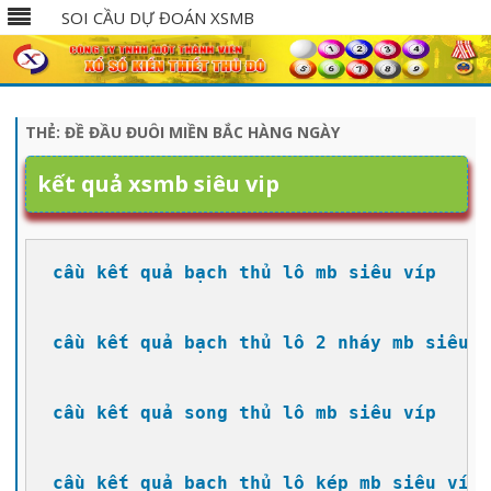
SOI CẦU DỰ ĐOÁN XSMB
Skip
to
content
THẺ:
ĐỀ ĐẦU ĐUÔI MIỀN BẮC HÀNG NGÀY
kết quả xsmb siêu vip
 cầu kết quả bạch thủ lô mb siêu víp
cầu kết quả bạch thủ lô 2 nháy mb siêu v
cầu kết quả song thủ lô mb siêu víp
cầu kết quả bạch thủ lô kép mb siêu víp