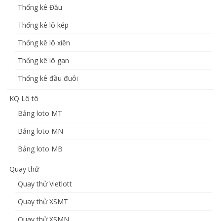
Thống kê Đầu
Thống kê lô kép
Thống kê lô xiên
Thống kê lô gan
Thống kê đầu đuôi
KQ Lô tô
Bảng loto MT
Bảng loto MN
Bảng loto MB
Quay thử
Quay thử Vietlott
Quay thử XSMT
Quay thử XSMN