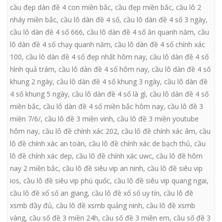
cầu đẹp dàn đề 4 con miền bắc
,
cầu đẹp miền bắc
,
cầu lô 2
nháy miền bắc
,
cầu lô dàn đề 4 số
,
cầu lô dàn đề 4 số 3 ngày
,
cầu lô dàn đề 4 số 666
,
cầu lô dàn đề 4 số ăn quanh năm
,
cầu
lô dàn đề 4 số chạy quanh năm
,
cầu lô dàn đề 4 số chính xác
100
,
cầu lô dàn đề 4 số đẹp nhất hôm nay
,
cầu lô dàn đề 4 số
hình quả trám
,
cầu lô dàn đề 4 số hôm nay
,
cầu lô dàn đề 4 số
khung 2 ngày
,
cầu lô dàn đề 4 số khung 3 ngày
,
cầu lô dàn đề
4 số khung 5 ngày
,
cầu lô dàn đề 4 số là gì
,
cầu lô dàn đề 4 số
miền bắc
,
cầu lô dàn đề 4 số miền bắc hôm nay
,
cầu lô đề 3
miền 7/6/
,
cầu lô đề 3 miền vinh
,
cầu lô đề 3 miền youtube
hôm nay
,
cầu lô đề chính xác 202
,
cầu lô đề chính xác âm
,
cầu
lô đề chính xác an toàn
,
cầu lô đề chính xác de bạch thủ
,
cầu
lô đề chính xác dep
,
cầu lô đề chính xác uwc
,
cầu lô đề hôm
nay 2 miền bắc
,
cầu lô đề siêu vip an ninh
,
cầu lô đề siêu vip
ios
,
cầu lô đề siêu vip phú quốc
,
cầu lô đề siêu vip quang ngai
,
cầu lô đề xổ số an giang
,
cầu lô đề xổ số uy tín
,
cầu lô đề
xsmb đầy đủ
,
cầu lô đề xsmb quảng ninh
,
cầu lô đề xsmb
vàng
,
cầu số đề 3 miền 24h
,
cầu số đề 3 miền em
,
cầu số đề 3