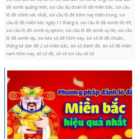
đề xsmb quảng ninh
,
soi cầu dự đoán lô đề miền bắc
,
soi cầu
lô đề chính xác nhất
,
soi cầu lô đề hôm nay miền trung
,
soi
cầu lô đề miền bắc ngày 11 tháng 6
,
soi cầu lô đề xsmb 00-99
,
soi cầu lô đề xsmb iq option
,
soi cầu lô đề xsmb uy tín
,
soi cầu
lô đề xsmb vip
,
soi kèo số đề hôm nay
,
soi số lô đề chuẩn
,
thống kê dàn đề 2 số miền bắc
,
xin số đánh đề
,
xin số đề miền
nam hôm nay
,
xổ số đề
,
xổ số soi cầu xổ số