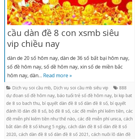
cầu dàn đề 8 con xsmb siêu
vip chiều nay
dàn de 20 số hôm nay, dàn de 36 số bất bại hôm nay,
số đề hôm nay, số dề hôm nay, xin số de miền bắc
hôm nay, dàn…
Read more »
Dịch vụ soi cầu mb
,
Dịch vụ soi cầu mb siêu vip
888
dự đoan số đề hôm nay
,
báo tuổi trẻ số đề hôm nay
,
bi kip bat
de 8 so bach thu
,
bí quyết dàn đề 8 số dàn đề 8 số
,
bí quyết
đánh lô dàn đề 8 số
,
bộ đề 8 số
,
các đề miễn phí kiếm tiền
,
các
đề miễn phí kiếm tiền như thế nào
,
các đề miễn phí unica
,
cách
bắt dàn đề 8 số khung 5 ngày
,
cách dàn đề 8 số dàn đề 8 số
2020
,
cách dàn đề 8 số dàn đề 8 số 2021
,
cách nuôi lô dàn đề