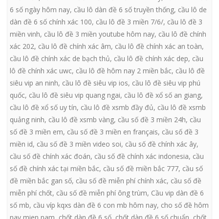
6 số ngày hôm nay
,
cầu lô dàn đề 6 số truyền thống
,
cầu lô de
dàn đề 6 số chính xác 100
,
cầu lô đề 3 miền 7/6/
,
cầu lô đề 3
miền vinh
,
cầu lô đề 3 miền youtube hôm nay
,
cầu lô đề chính
xác 202
,
cầu lô đề chính xác âm
,
cầu lô đề chính xác an toàn
,
cầu lô đề chính xác de bạch thủ
,
cầu lô đề chính xác dep
,
cầu
lô đề chính xác uwc
,
cầu lô đề hôm nay 2 miền bắc
,
cầu lô đề
siêu vip an ninh
,
cầu lô đề siêu vip ios
,
cầu lô đề siêu vip phú
quốc
,
cầu lô đề siêu vip quang ngai
,
cầu lô đề xổ số an giang
,
cầu lô đề xổ số uy tín
,
cầu lô đề xsmb đầy đủ
,
cầu lô đề xsmb
quảng ninh
,
cầu lô đề xsmb vàng
,
cầu số đề 3 miền 24h
,
cầu
số đề 3 miền em
,
cầu số đề 3 miền en français
,
cầu số đề 3
miền id
,
cầu số đề 3 miền video soi
,
cầu số đề chính xác ây
,
cầu số đề chính xác đoán
,
cầu số đề chính xác indonesia
,
cầu
số đề chính xác tại miền bắc
,
cầu số đề miền bắc 777
,
cầu số
đề miền bắc gan số
,
cầu số đề miễn phí chính xác
,
cầu số đề
miễn phí chốt
,
cầu số đề miễn phí ông trùm
,
Cầu vip dàn đề 6
số mb
,
cầu víp kqxs dàn đề 6 con mb hôm nay
,
cho số đề hôm
nay mien nam
,
chốt dàn đề 6 số
,
chốt dàn đề 6 số chuẩn
,
chốt