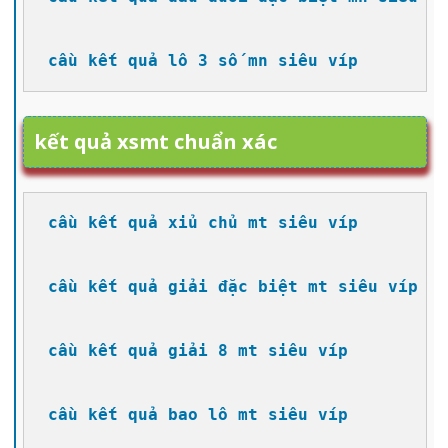
cầu kết quả lô 3 số mn siêu víp
kết quả xsmt chuẩn xác
cầu kết quả xỉu chủ mt siêu víp
cầu kết quả giải đặc biệt mt siêu víp
cầu kết quả giải 8 mt siêu víp
cầu kết quả bao lô mt siêu víp