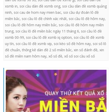
xsmb in
,
soi cầu dàn đề xsmb ong
,
soi cầu dàn đề xsmb quảng
ninh
,
soi cau de hom nay mien bac
,
soi cầu dự đoán lô đề
miền bắc
,
soi cầu lô đề chính xác nhất
,
soi cầu lô đề hôm nay
,
soi cầu lô đề hôm nay miền bắc
,
soi cầu lô đề hôm nay miền
trung
,
soi cầu lô đề miền bắc ngày 11 tháng 6
,
soi cầu lô đề
xsmb 00-99
,
soi cầu lô đề xsmb iq option
,
soi cầu lô đề xsmb
uy tín
,
soi cầu lô đề xsmb vip
,
soi kèo số đề hôm nay
,
soi số lô
đề chuẩn
,
thống kê dàn đề 2 số miền bắc
,
xin số đánh đề
,
xin
số đề miền nam hôm nay
,
xổ số đề
,
xổ số soi cầu xổ số