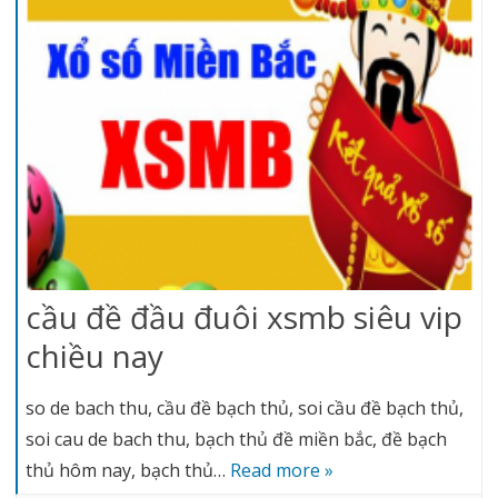
cầu đề đầu đuôi xsmb siêu vip
chiều nay
so de bach thu, cầu đề bạch thủ, soi cầu đề bạch thủ,
soi cau de bach thu, bạch thủ đề miền bắc, đề bạch
thủ hôm nay, bạch thủ…
Read more »