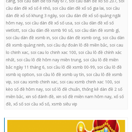
càng
,
soi cầu dàn đề tối nay 6/7
,
soi cầu dàn đề xổ số 207
,
soi
cầu dàn đề xổ số ê nhỏ
,
soi cầu dàn đề xổ số gia lai
,
soi cầu
dàn đề xổ số khung 3 ngày
,
soi cầu dàn đề xổ số quảng ngãi
hôm nay
,
soi cầu dàn đề xổ số usa
,
soi cầu dàn đề xổ số
vietlott
,
soi cầu dàn đề xsmb 90 số
,
soi cầu dàn đề xsmb gì
,
soi cầu dàn đề xsmb in
,
soi cầu dàn đề xsmb ong
,
soi cầu dàn
đề xsmb quảng ninh
,
soi cầu dự đoán lô đề miền bắc
,
soi cau
lo chinh xac
,
soi cau lo chinh xac 100
,
soi cầu lô đề chính xác
nhất
,
soi cầu lô đề hôm nay miền trung
,
soi cầu lô đề miền
bắc ngày 11 tháng 6
,
soi cầu lô đề xsmb 00-99
,
soi cầu lô đề
xsmb iq option
,
soi cầu lô đề xsmb uy tín
,
soi cầu lô đề xsmb
vip
,
soi cau xsmb chinh xac
,
soi cau xsmb chinh xac 100
,
soi
kèo số đề hôm nay
,
soi số lô đề chuẩn
,
thống kê dàn đề 2 số
miền bắc
,
xin số đánh đề
,
xin số đề miền nam hôm nay
,
xổ số
đề
,
xổ số soi cầu xổ số
,
xsmb siêu vip