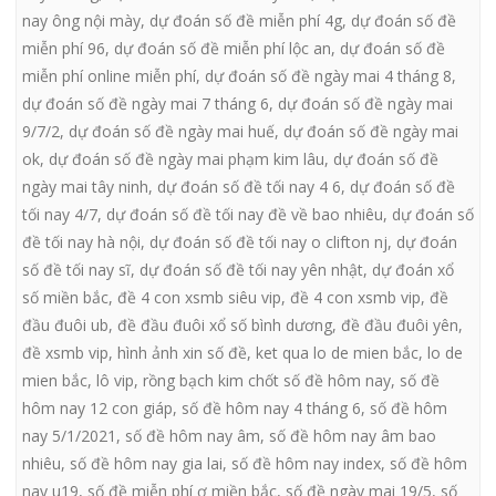
nay ông nội mày
,
dự đoán số đề miễn phí 4g
,
dự đoán số đề
miễn phí 96
,
dự đoán số đề miễn phí lộc an
,
dự đoán số đề
miễn phí online miễn phí
,
dự đoán số đề ngày mai 4 tháng 8
,
dự đoán số đề ngày mai 7 tháng 6
,
dự đoán số đề ngày mai
9/7/2
,
dự đoán số đề ngày mai huế
,
dự đoán số đề ngày mai
ok
,
dự đoán số đề ngày mai phạm kim lâu
,
dự đoán số đề
ngày mai tây ninh
,
dự đoán số đề tối nay 4 6
,
dự đoán số đề
tối nay 4/7
,
dự đoán số đề tối nay đề về bao nhiêu
,
dự đoán số
đề tối nay hà nội
,
dự đoán số đề tối nay o clifton nj
,
dự đoán
số đề tối nay sĩ
,
dự đoán số đề tối nay yên nhật
,
dự đoán xổ
số miền bắc
,
đề 4 con xsmb siêu vip
,
đề 4 con xsmb vip
,
đề
đầu đuôi ub
,
đề đầu đuôi xổ số bình dương
,
đề đầu đuôi yên
,
đề xsmb vip
,
hình ảnh xin số đề
,
ket qua lo de mien bắc
,
lo de
mien bắc
,
lô vip
,
rồng bạch kim chốt số đề hôm nay
,
số đề
hôm nay 12 con giáp
,
số đề hôm nay 4 tháng 6
,
số đề hôm
nay 5/1/2021
,
số đề hôm nay âm
,
số đề hôm nay âm bao
nhiêu
,
số đề hôm nay gia lai
,
số đề hôm nay index
,
số đề hôm
nay u19
,
số đề miễn phí ơ miền bắc
,
số đề ngày mai 19/5
,
số