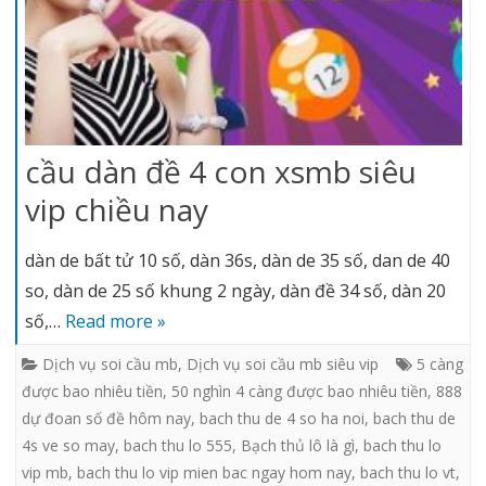
cầu dàn đề 4 con xsmb siêu
vip chiều nay
dàn de bất tử 10 số, dàn 36s, dàn de 35 số, dan de 40
so, dàn de 25 số khung 2 ngày, dàn đề 34 số, dàn 20
số,…
Read more »
Dịch vụ soi cầu mb
,
Dịch vụ soi cầu mb siêu vip
5 càng
được bao nhiêu tiền
,
50 nghìn 4 càng được bao nhiêu tiền
,
888
dự đoan số đề hôm nay
,
bach thu de 4 so ha noi
,
bach thu de
4s ve so may
,
bach thu lo 555
,
Bạch thủ lô là gì
,
bach thu lo
vip mb
,
bach thu lo vip mien bac ngay hom nay
,
bach thu lo vt
,