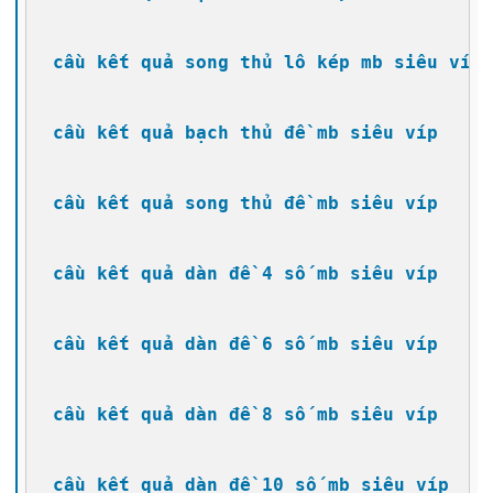
cầu kết quả song thủ lô kép mb siêu víp
cầu kết quả bạch thủ đề mb siêu víp
cầu kết quả song thủ đề mb siêu víp
cầu kết quả dàn đề 4 số mb siêu víp
cầu kết quả dàn đề 6 số mb siêu víp
cầu kết quả dàn đề 8 số mb siêu víp
cầu kết quả dàn đề 10 số mb siêu víp