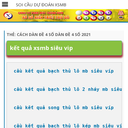
SOI CẦU DỰ ĐOÁN XSMB
Skip
to
content
THẺ:
CÁCH DÀN ĐỀ 4 SỐ DÀN ĐỀ 4 SỐ 2021
kết quả xsmb siêu vip
 cầu kết quả bạch thủ lô mb siêu víp
cầu kết quả bạch thủ lô 2 nháy mb siêu v
cầu kết quả song thủ lô mb siêu víp
cầu kết quả bạch thủ lô kép mb siêu víp