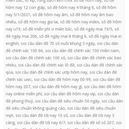
mien bắc
,
lô vip
,
rồng bạch kim chốt số đề hôm nay
,
số đề
hôm nay 12 con giáp
,
số đề hôm nay 4 tháng 6
,
số đề hôm
nay 5/1/2021
,
số đề hôm nay âm
,
số đề hôm nay âm bao
nhiêu
,
số đề hôm nay gia lai
,
số đề hôm nay index
,
số đề hôm
nay u19
,
số đề miễn phí ơ miền bắc
,
số đề ngày mai 19/5
,
số
đề ngày mai 206
,
số đề ngày mai 8 tháng 6
,
số đề ngày mai in
english
,
soi cầu dàn đề 70 số nuôi khung 3 ngày
,
soi cầu dàn
đề chính xác 100 66
,
soi cầu dàn đề chính xác 100 miền nam
,
soi cầu dàn đề chính xác 100 số
,
soi cầu dàn đề chính xác bao
nhiêu
,
soi cầu dàn đề chính xác lô đề
,
soi cầu dàn đề chính xác
qủa
,
soi cầu dàn đề chính xác ướp hôm nay
,
soi cầu dàn đề
chính xác uwc
,
soi cầu dàn đề hôm nay 00-99
,
soi cầu dàn đề
hôm nay 207
,
soi cầu dàn đề hôm nay gì
,
soi cầu dàn đề hôm
nay online miễn phí
,
soi cầu dàn đề hôm nay vip
,
soi cầu dàn
đề phong thuỷ
,
soi cầu dàn đề siêu chuẩn 50 ngày
,
soi cầu dàn
đề siêu chuẩn không quảng cáo
,
soi cầu dàn đề siêu chuẩn
mpt
,
soi cầu dàn đề tối nay 10 số
,
soi cầu dàn đề tối nay 3
càng
,
soi cầu dàn đề tối nay 6/7
,
soi cầu dàn đề xổ số 207
,
soi