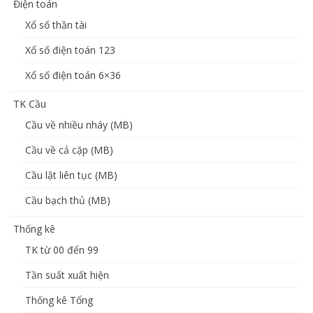
Điện toán
Xổ số thần tài
Xổ số điện toán 123
Xổ số điện toán 6×36
TK Cầu
Cầu về nhiều nháy (MB)
Cầu về cả cặp (MB)
Cầu lật liên tục (MB)
Cầu bạch thủ (MB)
Thống kê
TK từ 00 đến 99
Tần suất xuất hiện
Thống kê Tổng