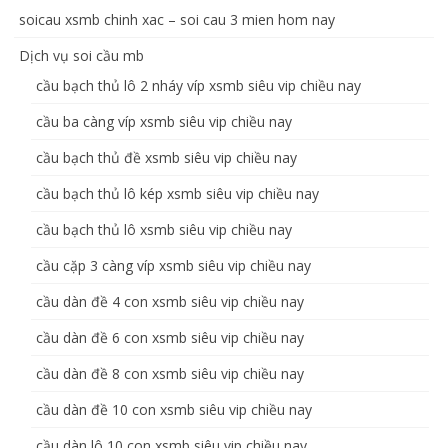
soicau xsmb chinh xac – soi cau 3 mien hom nay
Dịch vụ soi cầu mb
cầu bạch thủ lô 2 nháy víp xsmb siêu vip chiều nay
cầu ba càng víp xsmb siêu vip chiều nay
cầu bạch thủ đề xsmb siêu vip chiều nay
cầu bạch thủ lô kép xsmb siêu vip chiều nay
cầu bạch thủ lô xsmb siêu vip chiều nay
cầu cặp 3 càng víp xsmb siêu vip chiều nay
cầu dàn đề 4 con xsmb siêu vip chiều nay
cầu dàn đề 6 con xsmb siêu vip chiều nay
cầu dàn đề 8 con xsmb siêu vip chiều nay
cầu dàn đề 10 con xsmb siêu vip chiều nay
cầu dàn lô 10 con xsmb siêu vip chiều nay