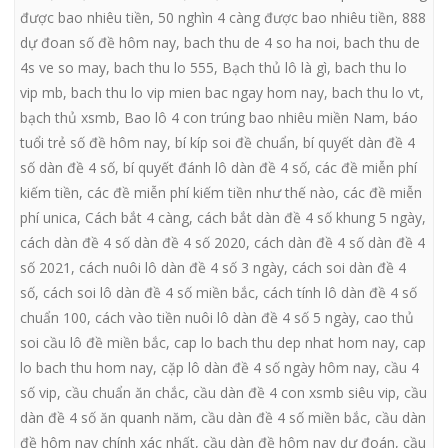
được bao nhiêu tiền
,
50 nghìn 4 càng được bao nhiêu tiền
,
888
dự đoan số đề hôm nay
,
bach thu de 4 so ha noi
,
bach thu de
4s ve so may
,
bach thu lo 555
,
Bạch thủ lô là gì
,
bach thu lo
vip mb
,
bach thu lo vip mien bac ngay hom nay
,
bach thu lo vt
,
bạch thủ xsmb
,
Bao lô 4 con trúng bao nhiêu miền Nam
,
báo
tuổi trẻ số đề hôm nay
,
bí kíp soi đề chuẩn
,
bí quyết dàn đề 4
số dàn đề 4 số
,
bí quyết đánh lô dàn đề 4 số
,
các đề miễn phí
kiếm tiền
,
các đề miễn phí kiếm tiền như thế nào
,
các đề miễn
phí unica
,
Cách bắt 4 càng
,
cách bắt dàn đề 4 số khung 5 ngày
,
cách dàn đề 4 số dàn đề 4 số 2020
,
cách dàn đề 4 số dàn đề 4
số 2021
,
cách nuôi lô dàn đề 4 số 3 ngày
,
cách soi dàn đề 4
số
,
cách soi lô dàn đề 4 số miền bắc
,
cách tính lô dàn đề 4 số
chuẩn 100
,
cách vào tiền nuôi lô dàn đề 4 số 5 ngày
,
cao thủ
soi cầu lô đề miền bắc
,
cap lo bach thu dep nhat hom nay
,
cap
lo bach thu hom nay
,
cặp lô dàn đề 4 số ngày hôm nay
,
cầu 4
số vip
,
cầu chuẩn ăn chắc
,
cầu dàn đề 4 con xsmb siêu vip
,
cầu
dàn đề 4 số ăn quanh năm
,
cầu dàn đề 4 số miền bắc
,
cầu dàn
đề hôm nay chính xác nhất
,
cầu dàn đề hôm nay dự đoán
,
cầu