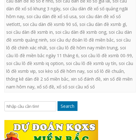
cầu dàn đề xổ số ê nhỏ
,
soi cầu dàn đề xổ số gia lai
,
soi cầu
dàn đề xổ số khung 3 ngày
,
soi cầu dàn đề xổ số quảng ngãi
hôm nay
,
soi cầu dàn đề xổ số usa
,
soi cầu dàn đề xổ số
vietlott
,
soi cầu dàn đề xsmb 90 số
,
soi cầu dàn đề xsmb gì
,
soi cầu dàn đề xsmb in
,
soi cầu dàn đề xsmb ong
,
soi cầu dàn
đề xsmb quảng ninh
,
soi cầu dự đoán lô đề miền bắc
,
soi cầu
lô đề chính xác nhất
,
soi cầu lô đề hôm nay miền trung
,
soi
cầu lô đề miền bắc ngày 11 tháng 6
,
soi cầu lô đề xsmb 00-99
,
soi cầu lô đề xsmb iq option
,
soi cầu lô đề xsmb uy tín
,
soi cầu
lô đề xsmb vip
,
soi kèo số đề hôm nay
,
soi số lô đề chuẩn
,
thống kê dàn đề 2 số miền bắc
,
xin số đánh đề
,
xin số đề miền
nam hôm nay
,
xổ số đề
,
xổ số soi cầu xổ số
Search