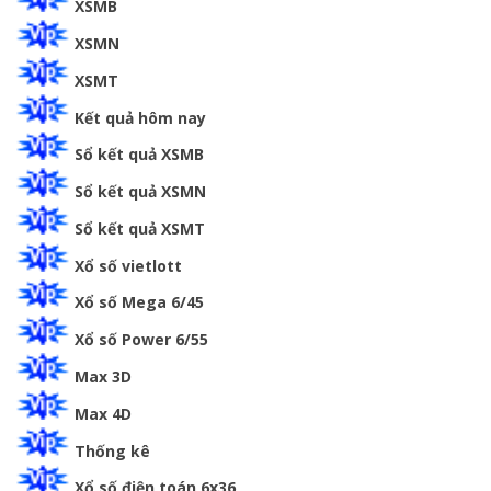
XSMB
XSMN
XSMT
Kết quả hôm nay
Sổ kết quả XSMB
Sổ kết quả XSMN
Sổ kết quả XSMT
Xổ số vietlott
Xổ số Mega 6/45
Xổ số Power 6/55
Max 3D
Max 4D
Thống kê
Xổ số điện toán 6x36