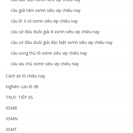
cầu giải tám xsmn siêu vip chiều nay
cầu lô 3 số xsmn siêu vip chiều nay
cầu sớ đầu đuôi giải 8 xsmn siêu vip chiều nay
cầu sớ đầu đuôi giải đặc biệt xsmn siêu vip chiều nay
cầu song thủ lô xsmn siêu vip chiều nay
cầu xíu chủ xsmn siêu vip chiều nay
Cách ăn lô chiều nay
Nghiên cứu lô đề
TRỰC TIẾP XS
XSMB
XSMN
XSMT