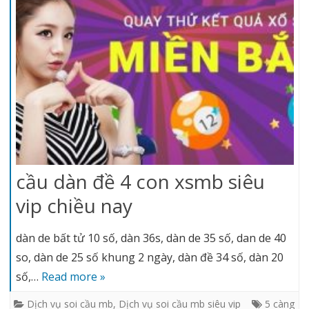
cầu dàn đề 4 con xsmb siêu
vip chiều nay
dàn de bất tử 10 số, dàn 36s, dàn de 35 số, dan de 40
so, dàn de 25 số khung 2 ngày, dàn đề 34 số, dàn 20
số,…
Read more »
Dịch vụ soi cầu mb
,
Dịch vụ soi cầu mb siêu vip
5 càng