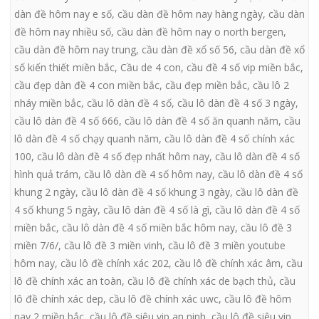
dàn đề hôm nay e số
,
cầu dàn đề hôm nay hàng ngày
,
cầu dàn
đề hôm nay nhiều số
,
cầu dàn đề hôm nay o north bergen
,
cầu dàn đề hôm nay trung
,
cầu dàn đề xổ số 56
,
cầu dàn đề xổ
số kiến thiết miền bắc
,
Cầu de 4 con
,
cầu đề 4 số vip miền bắc
,
cầu đẹp dàn đề 4 con miền bắc
,
cầu đẹp miền bắc
,
cầu lô 2
nháy miền bắc
,
cầu lô dàn đề 4 số
,
cầu lô dàn đề 4 số 3 ngày
,
cầu lô dàn đề 4 số 666
,
cầu lô dàn đề 4 số ăn quanh năm
,
cầu
lô dàn đề 4 số chạy quanh năm
,
cầu lô dàn đề 4 số chính xác
100
,
cầu lô dàn đề 4 số đẹp nhất hôm nay
,
cầu lô dàn đề 4 số
hình quả trám
,
cầu lô dàn đề 4 số hôm nay
,
cầu lô dàn đề 4 số
khung 2 ngày
,
cầu lô dàn đề 4 số khung 3 ngày
,
cầu lô dàn đề
4 số khung 5 ngày
,
cầu lô dàn đề 4 số là gì
,
cầu lô dàn đề 4 số
miền bắc
,
cầu lô dàn đề 4 số miền bắc hôm nay
,
cầu lô đề 3
miền 7/6/
,
cầu lô đề 3 miền vinh
,
cầu lô đề 3 miền youtube
hôm nay
,
cầu lô đề chính xác 202
,
cầu lô đề chính xác âm
,
cầu
lô đề chính xác an toàn
,
cầu lô đề chính xác de bạch thủ
,
cầu
lô đề chính xác dep
,
cầu lô đề chính xác uwc
,
cầu lô đề hôm
nay 2 miền bắc
,
cầu lô đề siêu vip an ninh
,
cầu lô đề siêu vip