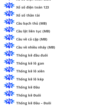
Xổ số điện toán 123
Xổ số thần tài
Cầu bạch thủ (MB)
Cầu lật liên tục (MB)
Cầu về cả cặp (MB)
Cầu về nhiều nháy (MB)
Thống kê đầu đuôi
Thống kê lô gan
Thống kê lô xiên
Thống kê lô kép
Thống kê Đầu
Thống kê Đuôi
Thống kê Đầu – Đuôi