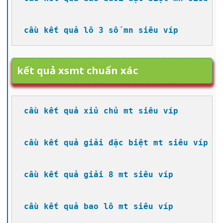
cầu kết quả lô 3 số mn siêu víp
kết quả xsmt chuẩn xác
cầu kết quả xỉu chủ mt siêu víp
cầu kết quả giải đặc biệt mt siêu víp
cầu kết quả giải 8 mt siêu víp
cầu kết quả bao lô mt siêu víp