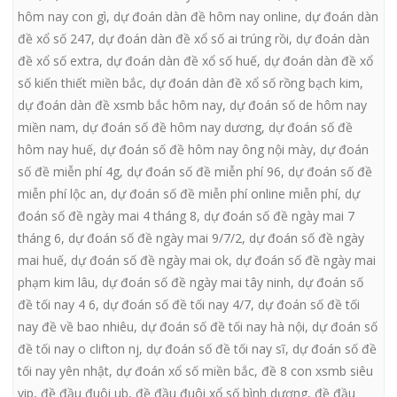
hôm nay con gì
,
dự đoán dàn đề hôm nay online
,
dự đoán dàn
đề xổ số 247
,
dự đoán dàn đề xổ số ai trúng rồi
,
dự đoán dàn
đề xổ số extra
,
dự đoán dàn đề xổ số huế
,
dự đoán dàn đề xổ
số kiến thiết miền bắc
,
dự đoán dàn đề xổ số rồng bạch kim
,
dự đoán dàn đề xsmb bắc hôm nay
,
dự đoán số de hôm nay
miền nam
,
dự đoán số đề hôm nay dương
,
dự đoán số đề
hôm nay huế
,
dự đoán số đề hôm nay ông nội mày
,
dự đoán
số đề miễn phí 4g
,
dự đoán số đề miễn phí 96
,
dự đoán số đề
miễn phí lộc an
,
dự đoán số đề miễn phí online miễn phí
,
dự
đoán số đề ngày mai 4 tháng 8
,
dự đoán số đề ngày mai 7
tháng 6
,
dự đoán số đề ngày mai 9/7/2
,
dự đoán số đề ngày
mai huế
,
dự đoán số đề ngày mai ok
,
dự đoán số đề ngày mai
phạm kim lâu
,
dự đoán số đề ngày mai tây ninh
,
dự đoán số
đề tối nay 4 6
,
dự đoán số đề tối nay 4/7
,
dự đoán số đề tối
nay đề về bao nhiêu
,
dự đoán số đề tối nay hà nội
,
dự đoán số
đề tối nay o clifton nj
,
dự đoán số đề tối nay sĩ
,
dự đoán số đề
tối nay yên nhật
,
dự đoán xổ số miền bắc
,
đề 8 con xsmb siêu
vip
,
đề đầu đuôi ub
,
đề đầu đuôi xổ số bình dương
,
đề đầu