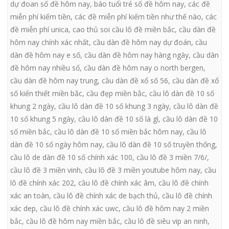
dự đoan số đề hôm nay
,
báo tuổi trẻ số đề hôm nay
,
các đề
miễn phí kiếm tiền
,
các đề miễn phí kiếm tiền như thế nào
,
các
đề miễn phí unica
,
cao thủ soi cầu lô đề miền bắc
,
cầu dàn đề
hôm nay chính xác nhất
,
cầu dàn đề hôm nay dự đoán
,
cầu
dàn đề hôm nay e số
,
cầu dàn đề hôm nay hàng ngày
,
cầu dàn
đề hôm nay nhiều số
,
cầu dàn đề hôm nay o north bergen
,
cầu dàn đề hôm nay trung
,
cầu dàn đề xổ số 56
,
cầu dàn đề xổ
số kiến thiết miền bắc
,
cầu đẹp miền bắc
,
cầu lô dàn đề 10 số
khung 2 ngày
,
cầu lô dàn đề 10 số khung 3 ngày
,
cầu lô dàn đề
10 số khung 5 ngày
,
cầu lô dàn đề 10 số là gì
,
cầu lô dàn đề 10
số miền bắc
,
cầu lô dàn đề 10 số miền bắc hôm nay
,
cầu lô
dàn đề 10 số ngày hôm nay
,
cầu lô dàn đề 10 số truyền thống
,
cầu lô de dàn đề 10 số chính xác 100
,
cầu lô đề 3 miền 7/6/
,
cầu lô đề 3 miền vinh
,
cầu lô đề 3 miền youtube hôm nay
,
cầu
lô đề chính xác 202
,
cầu lô đề chính xác âm
,
cầu lô đề chính
xác an toàn
,
cầu lô đề chính xác de bạch thủ
,
cầu lô đề chính
xác dep
,
cầu lô đề chính xác uwc
,
cầu lô đề hôm nay 2 miền
bắc
,
cầu lô đề hôm nay miền bắc
,
cầu lô đề siêu vip an ninh
,