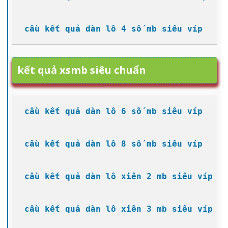
cầu kết quả dàn lô 4 số mb siêu víp
kết quả xsmb siêu chuẩn
cầu kết quả dàn lô 6 số mb siêu víp
cầu kết quả dàn lô 8 số mb siêu víp
cầu kết quả dàn lô xiên 2 mb siêu víp
cầu kết quả dàn lô xiên 3 mb siêu víp