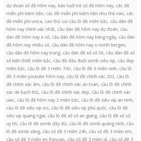
dự đoan số đề hôm nay
,
báo tuổi trẻ số đề hôm nay
,
các đề
miễn phí kiếm tiền
,
các đề miễn phí kiếm tiền như thế nào
,
các
đề miễn phí unica
,
cao thủ soi cầu lô đề miền bắc
,
cầu dàn đề
hôm nay chính xác nhất
,
cầu dàn đề hôm nay dự đoán
,
cầu
dàn đề hôm nay e số
,
cầu dàn đề hôm nay hàng ngày
,
cầu dàn
đề hôm nay nhiều số
,
cầu dàn đề hôm nay o north bergen
,
cầu dàn đề hôm nay trung
,
cầu dàn đề xổ số 56
,
cầu dàn đề xổ
số kiến thiết miền bắc
,
cầu đề đầu đuôi xsmb siêu vip
,
cầu đẹp
miền bắc
,
cầu lô đề 3 miền 7/6/
,
cầu lô đề 3 miền vinh
,
cầu lô
đề 3 miền youtube hôm nay
,
cầu lô đề chính xác 202
,
cầu lô
đề chính xác âm
,
cầu lô đề chính xác an toàn
,
cầu lô đề chính
xác de bạch thủ
,
cầu lô đề chính xác dep
,
cầu lô đề chính xác
uwc
,
cầu lô đề hôm nay 2 miền bắc
,
cầu lô đề siêu vip an ninh
,
cầu lô đề siêu vip ios
,
cầu lô đề siêu vip phú quốc
,
cầu lô đề
siêu vip quang ngai
,
cầu lô đề xổ số an giang
,
cầu lô đề xổ số
uy tín
,
cầu lô đề xsmb đầy đủ
,
cầu lô đề xsmb quảng ninh
,
cầu
lô đề xsmb vàng
,
cầu số đề 3 miền 24h
,
cầu số đề 3 miền em
,
cầu số đề 3 miền en français
,
cầu số đề 3 miền id
,
cầu số đề 3