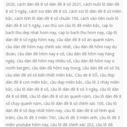
2020
,
cách dàn đề 8 số dàn đề 8 số 2021
,
cách nuôi lô dàn đề
8 số 3 ngày
,
cách soi dàn đề 8 số
,
cách soi lô dàn đề 8 số miền
bắc
,
cách tính lô dàn đề 8 số chuẩn 100
,
cách vào tiền nuôi lô
dàn đề 8 số 5 ngày
,
cao thủ soi cầu lô đề miền bắc
,
cap lo
bach thu dep nhat hom nay
,
cap lo bach thu hom nay
,
cặp lô
dàn đề 8 số ngày hôm nay
,
cầu dàn đề 8 số ăn quanh năm
,
cầu dàn đề hôm nay chính xác nhất
,
cầu dàn đề hôm nay dự
đoán
,
cầu dàn đề hôm nay e số
,
cầu dàn đề hôm nay hàng
ngày
,
cầu dàn đề hôm nay nhiều số
,
cầu dàn đề hôm nay o
north bergen
,
cầu dàn đề hôm nay trung
,
cầu dàn đề xổ số 56
,
cầu dàn đề xổ số kiến thiết miền bắc
,
Cầu de 8 SỐ
,
cầu đẹp
dàn đề 8 con miền bắc
,
cầu đẹp miền bắc
,
cầu lô 2 nháy miền
bắc
,
cầu lô dàn đề 8 số
,
cầu lô dàn đề 8 số 3 ngày
,
cầu lô dàn
đề 8 số 888
,
cầu lô dàn đề 8 số ăn quanh năm
,
cầu lô dàn đề 8
số chạy quanh năm
,
cầu lô dàn đề 8 số chính xác 100
,
cầu lô
dàn đề 8 số đẹp nhất hôm nay
,
cầu lô dàn đề 8 số hình quả
trám
,
cầu lô đề 3 miền 7/6/
,
cầu lô đề 3 miền vinh
,
cầu lô đề 3
miền youtube hôm nay
,
cầu lô đề chính xác 202
,
cầu lô đề