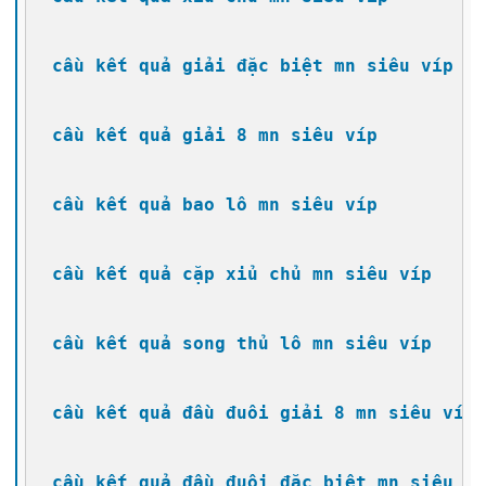
cầu kết quả giải đặc biệt mn siêu víp
cầu kết quả giải 8 mn siêu víp
cầu kết quả bao lô mn siêu víp
cầu kết quả cặp xỉu chủ mn siêu víp
cầu kết quả song thủ lô mn siêu víp
cầu kết quả đầu đuôi giải 8 mn siêu víp
cầu kết quả đầu đuôi đặc biệt mn siêu ví