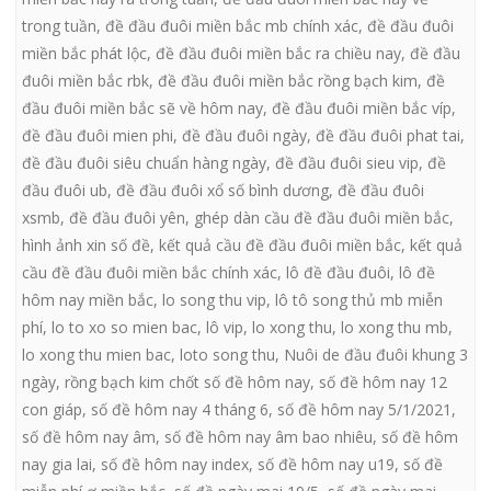
trong tuần
,
đề đầu đuôi miền bắc mb chính xác
,
đề đầu đuôi
miền bắc phát lộc
,
đề đầu đuôi miền bắc ra chiều nay
,
đề đầu
đuôi miền bắc rbk
,
đề đầu đuôi miền bắc rồng bạch kim
,
đề
đầu đuôi miền bắc sẽ về hôm nay
,
đề đầu đuôi miền bắc víp
,
đề đầu đuôi mien phi
,
đề đầu đuôi ngày
,
đề đầu đuôi phat tai
,
đề đầu đuôi siêu chuẩn hàng ngày
,
đề đầu đuôi sieu vip
,
đề
đầu đuôi ub
,
đề đầu đuôi xổ số bình dương
,
đề đầu đuôi
xsmb
,
đề đầu đuôi yên
,
ghép dàn cầu đề đầu đuôi miền bắc
,
hình ảnh xin số đề
,
kết quả cầu đề đầu đuôi miền bắc
,
kết quả
cầu đề đầu đuôi miền bắc chính xác
,
lô đề đầu đuôi
,
lô đề
hôm nay miền bắc
,
lo song thu vip
,
lô tô song thủ mb miễn
phí
,
lo to xo so mien bac
,
lô vip
,
lo xong thu
,
lo xong thu mb
,
lo xong thu mien bac
,
loto song thu
,
Nuôi de đầu đuôi khung 3
ngày
,
rồng bạch kim chốt số đề hôm nay
,
số đề hôm nay 12
con giáp
,
số đề hôm nay 4 tháng 6
,
số đề hôm nay 5/1/2021
,
số đề hôm nay âm
,
số đề hôm nay âm bao nhiêu
,
số đề hôm
nay gia lai
,
số đề hôm nay index
,
số đề hôm nay u19
,
số đề