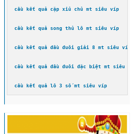
cầu kết quả cặp xỉu chủ mt siêu víp
cầu kết quả song thủ lô mt siêu víp
cầu kết quả đầu đuôi giải 8 mt siêu víp
cầu kết quả đầu đuôi đặc biệt mt siêu ví
cầu kết quả lô 3 số mt siêu víp