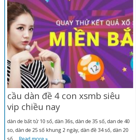
cầu dàn đề 4 con xsmb siêu
vip chiều nay
dàn de bất tử 10 số, dàn 36s, dàn de 35 số, dan de 40
so, dàn de 25 số khung 2 ngày, dàn đề 34 số, dàn 20
số,…
Read more »