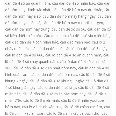
dàn đề 4 số ăn quanh năm
,
cầu dàn đề 4 số miền bắc
,
cầu dàn
đề hôm nay chính xác nhất
,
cầu dàn đề hôm nay dự đoán
,
cầu
dàn đề hôm nay e số
,
cầu dàn đề hôm nay hàng ngày
,
cầu dàn
đề hôm nay nhiều số
,
cầu dàn đề hôm nay o north bergen
,
cầu dàn đề hôm nay trung
,
cầu dàn đề xổ số 56
,
cầu dàn đề xổ
số kiến thiết miền bắc
,
Cầu de 4 con
,
cầu đề 4 số vip miền bắc
,
cầu đẹp dàn đề 4 con miền bắc
,
cầu đẹp miền bắc
,
cầu lô 2
nháy miền bắc
,
cầu lô dàn đề 4 số
,
cầu lô dàn đề 4 số 3 ngày
,
cầu lô dàn đề 4 số 666
,
cầu lô dàn đề 4 số ăn quanh năm
,
cầu
lô dàn đề 4 số chạy quanh năm
,
cầu lô dàn đề 4 số chính xác
100
,
cầu lô dàn đề 4 số đẹp nhất hôm nay
,
cầu lô dàn đề 4 số
hình quả trám
,
cầu lô dàn đề 4 số hôm nay
,
cầu lô dàn đề 4 số
khung 2 ngày
,
cầu lô dàn đề 4 số khung 3 ngày
,
cầu lô dàn đề
4 số khung 5 ngày
,
cầu lô dàn đề 4 số là gì
,
cầu lô dàn đề 4 số
miền bắc
,
cầu lô dàn đề 4 số miền bắc hôm nay
,
cầu lô đề 3
miền 7/6/
,
cầu lô đề 3 miền vinh
,
cầu lô đề 3 miền youtube
hôm nay
,
cầu lô đề chính xác 202
,
cầu lô đề chính xác âm
,
cầu
lô đề chính xác an toàn
,
cầu lô đề chính xác de bạch thủ
,
cầu