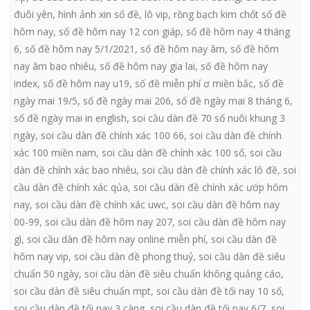
đuôi yên
,
hình ảnh xin số đề
,
lô vip
,
rồng bạch kim chốt số đề
hôm nay
,
số đề hôm nay 12 con giáp
,
số đề hôm nay 4 tháng
6
,
số đề hôm nay 5/1/2021
,
số đề hôm nay âm
,
số đề hôm
nay âm bao nhiêu
,
số đề hôm nay gia lai
,
số đề hôm nay
index
,
số đề hôm nay u19
,
số đề miễn phí ơ miền bắc
,
số đề
ngày mai 19/5
,
số đề ngày mai 206
,
số đề ngày mai 8 tháng 6
,
số đề ngày mai in english
,
soi cầu dàn đề 70 số nuôi khung 3
ngày
,
soi cầu dàn đề chính xác 100 66
,
soi cầu dàn đề chính
xác 100 miền nam
,
soi cầu dàn đề chính xác 100 số
,
soi cầu
dàn đề chính xác bao nhiêu
,
soi cầu dàn đề chính xác lô đề
,
soi
cầu dàn đề chính xác qủa
,
soi cầu dàn đề chính xác ướp hôm
nay
,
soi cầu dàn đề chính xác uwc
,
soi cầu dàn đề hôm nay
00-99
,
soi cầu dàn đề hôm nay 207
,
soi cầu dàn đề hôm nay
gì
,
soi cầu dàn đề hôm nay online miễn phí
,
soi cầu dàn đề
hôm nay vip
,
soi cầu dàn đề phong thuỷ
,
soi cầu dàn đề siêu
chuẩn 50 ngày
,
soi cầu dàn đề siêu chuẩn không quảng cáo
,
soi cầu dàn đề siêu chuẩn mpt
,
soi cầu dàn đề tối nay 10 số
,
soi cầu dàn đề tối nay 3 càng
,
soi cầu dàn đề tối nay 6/7
,
soi