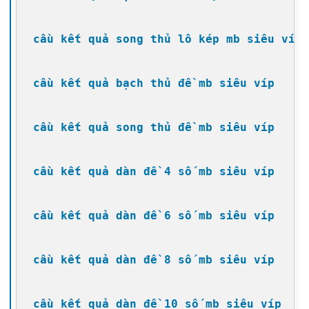
cầu kết quả song thủ lô kép mb siêu víp
cầu kết quả bạch thủ đề mb siêu víp
cầu kết quả song thủ đề mb siêu víp
cầu kết quả dàn đề 4 số mb siêu víp
cầu kết quả dàn đề 6 số mb siêu víp
cầu kết quả dàn đề 8 số mb siêu víp
cầu kết quả dàn đề 10 số mb siêu víp