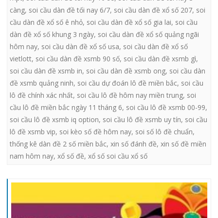
càng
,
soi cầu dàn đề tối nay 6/7
,
soi cầu dàn đề xổ số 207
,
soi
cầu dàn đề xổ số ê nhỏ
,
soi cầu dàn đề xổ số gia lai
,
soi cầu
dàn đề xổ số khung 3 ngày
,
soi cầu dàn đề xổ số quảng ngãi
hôm nay
,
soi cầu dàn đề xổ số usa
,
soi cầu dàn đề xổ số
vietlott
,
soi cầu dàn đề xsmb 90 số
,
soi cầu dàn đề xsmb gì
,
soi cầu dàn đề xsmb in
,
soi cầu dàn đề xsmb ong
,
soi cầu dàn
đề xsmb quảng ninh
,
soi cầu dự đoán lô đề miền bắc
,
soi cầu
lô đề chính xác nhất
,
soi cầu lô đề hôm nay miền trung
,
soi
cầu lô đề miền bắc ngày 11 tháng 6
,
soi cầu lô đề xsmb 00-99
,
soi cầu lô đề xsmb iq option
,
soi cầu lô đề xsmb uy tín
,
soi cầu
lô đề xsmb vip
,
soi kèo số đề hôm nay
,
soi số lô đề chuẩn
,
thống kê dàn đề 2 số miền bắc
,
xin số đánh đề
,
xin số đề miền
nam hôm nay
,
xổ số đề
,
xổ số soi cầu xổ số