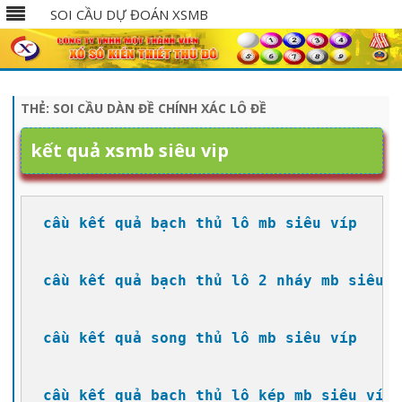
SOI CẦU DỰ ĐOÁN XSMB
Skip
to
content
THẺ:
SOI CẦU DÀN ĐỀ CHÍNH XÁC LÔ ĐỀ
kết quả xsmb siêu vip
 cầu kết quả bạch thủ lô mb siêu víp
cầu kết quả bạch thủ lô 2 nháy mb siêu v
cầu kết quả song thủ lô mb siêu víp
cầu kết quả bạch thủ lô kép mb siêu víp