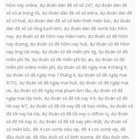
hôm nay online
,
dự đoán dàn đề xổ số 247
,
dự đoán dàn đề
xổ số ai trúng rồi
,
dự đoán dàn đề xổ số extra
,
dự đoán dàn đề
xổ số huế
,
dự đoán dàn đề xổ số kiến thiết miền bắc
,
dự đoán
dàn đề xổ số rồng bạch kim
,
dự đoán dàn đề xsmb bắc hôm
nay
,
dự đoán số de hôm nay miền nam
,
dự đoán số đề hôm
nay dương
,
dự đoán số đề hôm nay huế
,
dự đoán số đề hôm
nay ông nội mày
,
dự đoán số đề miễn phí 4g
,
dự đoán số đề
miễn phí 96
,
dự đoán số đề miễn phí lộc an
,
dự đoán số đề
miễn phí online miễn phí
,
dự đoán số đề ngày mai 4 tháng 8
,
dự đoán số đề ngày mai 7 tháng 6
,
dự đoán số đề ngày mai
9/7/2
,
dự đoán số đề ngày mai huế
,
dự đoán số đề ngày mai
ok
,
dự đoán số đề ngày mai phạm kim lâu
,
dự đoán số đề
ngày mai tây ninh
,
dự đoán số đề tối nay 4 6
,
dự đoán số đề
tối nay 4/7
,
dự đoán số đề tối nay đề về bao nhiêu
,
dự đoán số
đề tối nay hà nội
,
dự đoán số đề tối nay o clifton nj
,
dự đoán
số đề tối nay sĩ
,
dự đoán số đề tối nay yên nhật
,
dự đoán xổ
số miền bắc
,
đề 4 con xsmb siêu vip
,
đề 4 con xsmb vip
,
đề
đầu đuôi ub
,
đề đầu đuôi xổ số bình dương
,
đề đầu đuôi yên
,