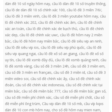
dàn đề 10 số ngày hôm nay
,
cầu lô dàn đề 10 số truyền thống
,
cầu lô de dàn đề 10 số chính xác 100
,
cầu lô đề 3 miền 7/6/
,
cầu lô đề 3 miền vinh
,
cầu lô đề 3 miền youtube hôm nay
,
cầu
lô đề chính xác 202
,
cầu lô đề chính xác âm
,
cầu lô đề chính
xác an toàn
,
cầu lô đề chính xác de bạch thủ
,
cầu lô đề chính
xác dep
,
cầu lô đề chính xác uwc
,
cầu lô đề hôm nay 2 miền
bắc
,
cầu lô đề hôm nay miền bắc
,
cầu lô đề siêu vip an ninh
,
cầu lô đề siêu vip ios
,
cầu lô đề siêu vip phú quốc
,
cầu lô đề
siêu vip quang ngai
,
cầu lô đề xổ số an giang
,
cầu lô đề xổ số
uy tín
,
cầu lô đề xsmb đầy đủ
,
cầu lô đề xsmb quảng ninh
,
cầu
lô đề xsmb vàng
,
cầu số đề 3 miền 24h
,
cầu số đề 3 miền em
,
cầu số đề 3 miền en français
,
cầu số đề 3 miền id
,
cầu số đề 3
miền video soi
,
cầu số đề chính xác ây
,
cầu số đề chính xác
đoán
,
cầu số đề chính xác indonesia
,
cầu số đề chính xác tại
miền bắc
,
cầu số đề miền bắc 777
,
cầu số đề miền bắc gan số
,
cầu số đề miễn phí chính xác
,
cầu số đề miễn phí chốt
,
cầu số
đề miễn phí ông trùm
,
Cầu vip dàn đề 10 số mb
,
cầu víp kqxs
dàn đề 10 con mb hôm nay
,
cho số đề hôm nay mien nam
,