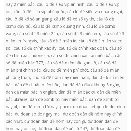
nay 2 miền bắc
,
cầu lô đề siêu vip an ninh
,
cầu lô đề siêu vip
ios
,
cầu lô đề siêu vip phú quốc
,
cầu lô đề siêu vip quang ngai
,
cầu lô đề xổ số an giang
,
cầu lô đề xổ số uy tín
,
cầu lô đề
xsmb đầy đủ
,
cầu lô đề xsmb quảng ninh
,
cầu lô đề xsmb
vàng
,
cầu số đề 3 miền 24h
,
cầu số đề 3 miền em
,
cầu số đề 3
miền en français
,
cầu số đề 3 miền id
,
cầu số đề 3 miền video
soi
,
cầu số đề chính xác ây
,
cầu số đề chính xác đoán
,
cầu số
đề chính xác indonesia
,
cầu số đề chính xác tại miền bắc
,
cầu
số đề miền bắc 777
,
cầu số đề miền bắc gan số
,
cầu số đề
miễn phí chính xác
,
cầu số đề miễn phí chốt
,
cầu số đề miễn
phí ông trùm
,
cho số đề hôm nay mien nam
,
dàn đề 6 số miền
bắc
,
dàn đề chuẩn miền bắc
,
dàn đề đầu đuôi khung 3 ngày
,
dàn đề miền bắc in english
,
dàn đề miền bắc ơi
,
dàn đề miền
bắc ukraine
,
dàn đề xsmb tối nay miền bắc
,
dàn đề xsmb tối
nay pl
,
dàn đề xsmb tối nay tphcm
,
du doan ket qua lo de mien
bắc
,
du doan so de ngay mai
,
dự đoán dàn đề hôm nay chính
xác nhất
,
dự đoán dàn đề hôm nay con gì
,
dự đoán dàn đề
hôm nay online
,
dự đoán dàn đề xổ số 247
,
dự đoán dàn đề