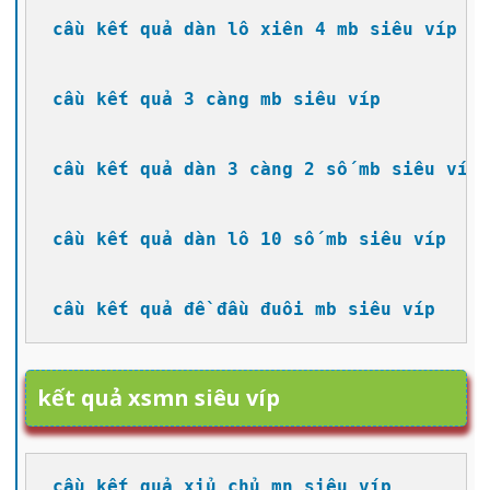
cầu kết quả dàn lô xiên 4 mb siêu víp
cầu kết quả 3 càng mb siêu víp
cầu kết quả dàn 3 càng 2 số mb siêu víp
cầu kết quả dàn lô 10 số mb siêu víp
cầu kết quả đề đầu đuôi mb siêu víp
kết quả xsmn siêu víp
cầu kết quả xỉu chủ mn siêu víp