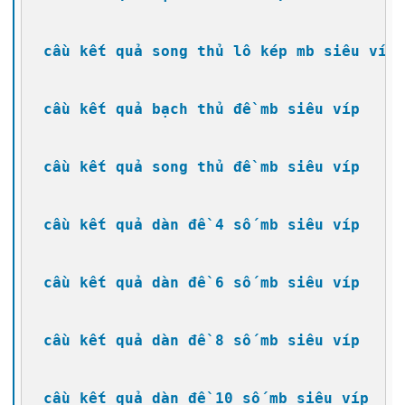
cầu kết quả song thủ lô kép mb siêu víp
cầu kết quả bạch thủ đề mb siêu víp
cầu kết quả song thủ đề mb siêu víp
cầu kết quả dàn đề 4 số mb siêu víp
cầu kết quả dàn đề 6 số mb siêu víp
cầu kết quả dàn đề 8 số mb siêu víp
cầu kết quả dàn đề 10 số mb siêu víp