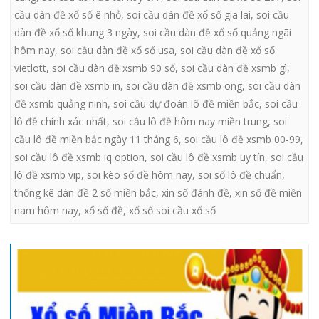
cầu dàn đề xổ số ê nhỏ
,
soi cầu dàn đề xổ số gia lai
,
soi cầu
dàn đề xổ số khung 3 ngày
,
soi cầu dàn đề xổ số quảng ngãi
hôm nay
,
soi cầu dàn đề xổ số usa
,
soi cầu dàn đề xổ số
vietlott
,
soi cầu dàn đề xsmb 90 số
,
soi cầu dàn đề xsmb gì
,
soi cầu dàn đề xsmb in
,
soi cầu dàn đề xsmb ong
,
soi cầu dàn
đề xsmb quảng ninh
,
soi cầu dự đoán lô đề miền bắc
,
soi cầu
lô đề chính xác nhất
,
soi cầu lô đề hôm nay miền trung
,
soi
cầu lô đề miền bắc ngày 11 tháng 6
,
soi cầu lô đề xsmb 00-99
,
soi cầu lô đề xsmb iq option
,
soi cầu lô đề xsmb uy tín
,
soi cầu
lô đề xsmb vip
,
soi kèo số đề hôm nay
,
soi số lô đề chuẩn
,
thống kê dàn đề 2 số miền bắc
,
xin số đánh đề
,
xin số đề miền
nam hôm nay
,
xổ số đề
,
xổ số soi cầu xổ số