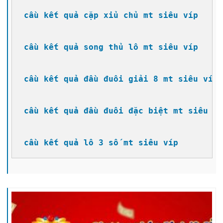
cầu kết quả cặp xỉu chủ mt siêu víp
cầu kết quả song thủ lô mt siêu víp
cầu kết quả đầu đuôi giải 8 mt siêu víp
cầu kết quả đầu đuôi đặc biệt mt siêu ví
cầu kết quả lô 3 số mt siêu víp