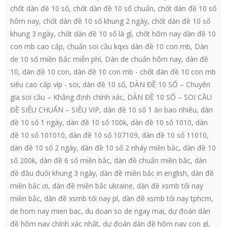
chốt dàn đề 10 số
,
chốt dàn đề 10 số chuẩn
,
chốt dàn đề 10 số
hôm nay
,
chốt dàn đề 10 số khung 2 ngày
,
chốt dàn đề 10 số
khung 3 ngày
,
chốt dàn đề 10 số là gì
,
chốt hôm nay dàn đề 10
con mb cao cấp
,
chuẩn soi cầu kqxs dàn đề 10 con mb
,
Dàn
de 10 số miền Bắc miễn phí
,
Dàn de chuẩn hôm nay
,
dàn đề
10
,
dàn đề 10 con
,
dàn đề 10 con mb - chốt dàn đề 10 con mb
siêu cao cấp víp - soi
,
dàn đề 10 số
,
DÀN ĐỀ 10 SỐ – Chuyên
gia soi cầu – Khẳng định chính xác
,
DÀN ĐỀ 10 SỐ – SOI CẦU
ĐỀ SIÊU CHUẨN – SIÊU VIP
,
dàn đề 10 số 1 ăn bao nhiêu
,
dàn
đề 10 số 1 ngày
,
dàn đề 10 số 100k
,
dàn đề 10 số 1010
,
dàn
đề 10 số 101010
,
dàn đề 10 số 107109
,
dàn đề 10 số 11010
,
dàn đề 10 số 2 ngày
,
dàn đề 10 số 2 nháy miền bắc
,
dàn đề 10
số 200k
,
dàn đề 6 số miền bắc
,
dàn đề chuẩn miền bắc
,
dàn
đề đầu đuôi khung 3 ngày
,
dàn đề miền bắc in english
,
dàn đề
miền bắc ơi
,
dàn đề miền bắc ukraine
,
dàn đề xsmb tối nay
miền bắc
,
dàn đề xsmb tối nay pl
,
dàn đề xsmb tối nay tphcm
,
de hom nay mien bac
,
du doan so de ngay mai
,
dự đoán dàn
đề hôm nay chính xác nhất
,
dự đoán dàn đề hôm nay con gì
,