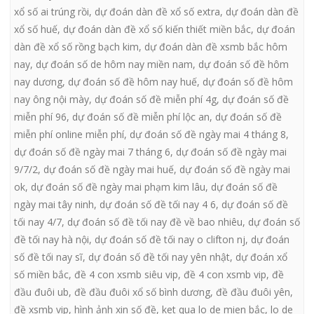
xổ số ai trúng rồi
,
dự đoán dàn đề xổ số extra
,
dự đoán dàn đề
xổ số huế
,
dự đoán dàn đề xổ số kiến thiết miền bắc
,
dự đoán
dàn đề xổ số rồng bạch kim
,
dự đoán dàn đề xsmb bắc hôm
nay
,
dự đoán số de hôm nay miền nam
,
dự đoán số đề hôm
nay dương
,
dự đoán số đề hôm nay huế
,
dự đoán số đề hôm
nay ông nội mày
,
dự đoán số đề miễn phí 4g
,
dự đoán số đề
miễn phí 96
,
dự đoán số đề miễn phí lộc an
,
dự đoán số đề
miễn phí online miễn phí
,
dự đoán số đề ngày mai 4 tháng 8
,
dự đoán số đề ngày mai 7 tháng 6
,
dự đoán số đề ngày mai
9/7/2
,
dự đoán số đề ngày mai huế
,
dự đoán số đề ngày mai
ok
,
dự đoán số đề ngày mai phạm kim lâu
,
dự đoán số đề
ngày mai tây ninh
,
dự đoán số đề tối nay 4 6
,
dự đoán số đề
tối nay 4/7
,
dự đoán số đề tối nay đề về bao nhiêu
,
dự đoán số
đề tối nay hà nội
,
dự đoán số đề tối nay o clifton nj
,
dự đoán
số đề tối nay sĩ
,
dự đoán số đề tối nay yên nhật
,
dự đoán xổ
số miền bắc
,
đề 4 con xsmb siêu vip
,
đề 4 con xsmb vip
,
đề
đầu đuôi ub
,
đề đầu đuôi xổ số bình dương
,
đề đầu đuôi yên
,
đề xsmb vip
,
hình ảnh xin số đề
,
ket qua lo de mien bắc
,
lo de