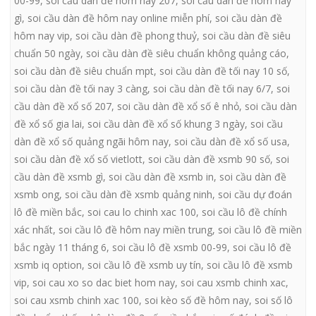
00-99
,
soi cầu dàn đề hôm nay 207
,
soi cầu dàn đề hôm nay
gì
,
soi cầu dàn đề hôm nay online miễn phí
,
soi cầu dàn đề
hôm nay vip
,
soi cầu dàn đề phong thuỷ
,
soi cầu dàn đề siêu
chuẩn 50 ngày
,
soi cầu dàn đề siêu chuẩn không quảng cáo
,
soi cầu dàn đề siêu chuẩn mpt
,
soi cầu dàn đề tối nay 10 số
,
soi cầu dàn đề tối nay 3 càng
,
soi cầu dàn đề tối nay 6/7
,
soi
cầu dàn đề xổ số 207
,
soi cầu dàn đề xổ số ê nhỏ
,
soi cầu dàn
đề xổ số gia lai
,
soi cầu dàn đề xổ số khung 3 ngày
,
soi cầu
dàn đề xổ số quảng ngãi hôm nay
,
soi cầu dàn đề xổ số usa
,
soi cầu dàn đề xổ số vietlott
,
soi cầu dàn đề xsmb 90 số
,
soi
cầu dàn đề xsmb gì
,
soi cầu dàn đề xsmb in
,
soi cầu dàn đề
xsmb ong
,
soi cầu dàn đề xsmb quảng ninh
,
soi cầu dự đoán
lô đề miền bắc
,
soi cau lo chinh xac 100
,
soi cầu lô đề chính
xác nhất
,
soi cầu lô đề hôm nay miền trung
,
soi cầu lô đề miền
bắc ngày 11 tháng 6
,
soi cầu lô đề xsmb 00-99
,
soi cầu lô đề
xsmb iq option
,
soi cầu lô đề xsmb uy tín
,
soi cầu lô đề xsmb
vip
,
soi cau xo so dac biet hom nay
,
soi cau xsmb chinh xac
,
soi cau xsmb chinh xac 100
,
soi kèo số đề hôm nay
,
soi số lô