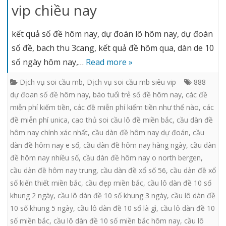
vip chiều nay
kết quả số đề hôm nay, dự đoán lô hôm nay, dự đoán
số đề, bach thu 3cang, kết quả đề hôm qua, dàn de 10
số ngày hôm nay,…
Read more »
Dịch vụ soi cầu mb
,
Dịch vụ soi cầu mb siêu vip
888
dự đoan số đề hôm nay
,
báo tuổi trẻ số đề hôm nay
,
các đề
miễn phí kiếm tiền
,
các đề miễn phí kiếm tiền như thế nào
,
các
đề miễn phí unica
,
cao thủ soi cầu lô đề miền bắc
,
cầu dàn đề
hôm nay chính xác nhất
,
cầu dàn đề hôm nay dự đoán
,
cầu
dàn đề hôm nay e số
,
cầu dàn đề hôm nay hàng ngày
,
cầu dàn
đề hôm nay nhiều số
,
cầu dàn đề hôm nay o north bergen
,
cầu dàn đề hôm nay trung
,
cầu dàn đề xổ số 56
,
cầu dàn đề xổ
số kiến thiết miền bắc
,
cầu đẹp miền bắc
,
cầu lô dàn đề 10 số
khung 2 ngày
,
cầu lô dàn đề 10 số khung 3 ngày
,
cầu lô dàn đề
10 số khung 5 ngày
,
cầu lô dàn đề 10 số là gì
,
cầu lô dàn đề 10
số miền bắc
,
cầu lô dàn đề 10 số miền bắc hôm nay
,
cầu lô