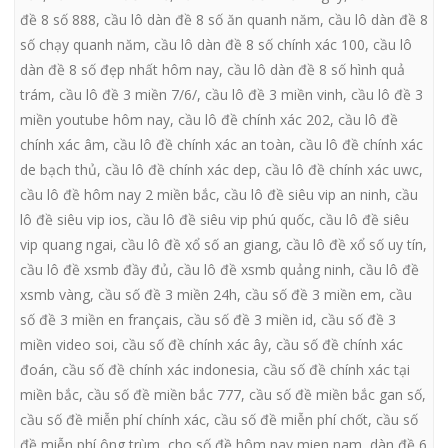
đề 8 số 888
,
cầu lô dàn đề 8 số ăn quanh năm
,
cầu lô dàn đề 8
số chạy quanh năm
,
cầu lô dàn đề 8 số chính xác 100
,
cầu lô
dàn đề 8 số đẹp nhất hôm nay
,
cầu lô dàn đề 8 số hình quả
trám
,
cầu lô đề 3 miền 7/6/
,
cầu lô đề 3 miền vinh
,
cầu lô đề 3
miền youtube hôm nay
,
cầu lô đề chính xác 202
,
cầu lô đề
chính xác âm
,
cầu lô đề chính xác an toàn
,
cầu lô đề chính xác
de bạch thủ
,
cầu lô đề chính xác dep
,
cầu lô đề chính xác uwc
,
cầu lô đề hôm nay 2 miền bắc
,
cầu lô đề siêu vip an ninh
,
cầu
lô đề siêu vip ios
,
cầu lô đề siêu vip phú quốc
,
cầu lô đề siêu
vip quang ngai
,
cầu lô đề xổ số an giang
,
cầu lô đề xổ số uy tín
,
cầu lô đề xsmb đầy đủ
,
cầu lô đề xsmb quảng ninh
,
cầu lô đề
xsmb vàng
,
cầu số đề 3 miền 24h
,
cầu số đề 3 miền em
,
cầu
số đề 3 miền en français
,
cầu số đề 3 miền id
,
cầu số đề 3
miền video soi
,
cầu số đề chính xác ây
,
cầu số đề chính xác
đoán
,
cầu số đề chính xác indonesia
,
cầu số đề chính xác tại
miền bắc
,
cầu số đề miền bắc 777
,
cầu số đề miền bắc gan số
,
cầu số đề miễn phí chính xác
,
cầu số đề miễn phí chốt
,
cầu số
đề miễn phí ông trùm
,
cho số đề hôm nay mien nam
,
dàn đề 6