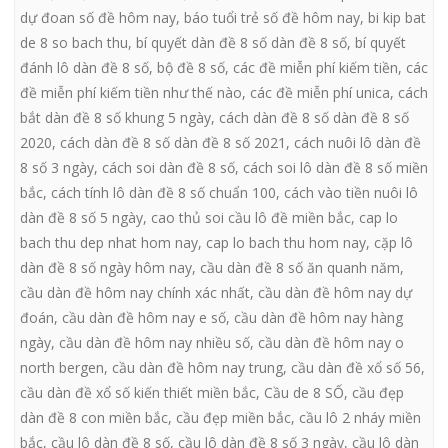
dự đoan số đề hôm nay
,
báo tuổi trẻ số đề hôm nay
,
bi kip bat
de 8 so bach thu
,
bí quyết dàn đề 8 số dàn đề 8 số
,
bí quyết
đánh lô dàn đề 8 số
,
bộ đề 8 số
,
các đề miễn phí kiếm tiền
,
các
đề miễn phí kiếm tiền như thế nào
,
các đề miễn phí unica
,
cách
bắt dàn đề 8 số khung 5 ngày
,
cách dàn đề 8 số dàn đề 8 số
2020
,
cách dàn đề 8 số dàn đề 8 số 2021
,
cách nuôi lô dàn đề
8 số 3 ngày
,
cách soi dàn đề 8 số
,
cách soi lô dàn đề 8 số miền
bắc
,
cách tính lô dàn đề 8 số chuẩn 100
,
cách vào tiền nuôi lô
dàn đề 8 số 5 ngày
,
cao thủ soi cầu lô đề miền bắc
,
cap lo
bach thu dep nhat hom nay
,
cap lo bach thu hom nay
,
cặp lô
dàn đề 8 số ngày hôm nay
,
cầu dàn đề 8 số ăn quanh năm
,
cầu dàn đề hôm nay chính xác nhất
,
cầu dàn đề hôm nay dự
đoán
,
cầu dàn đề hôm nay e số
,
cầu dàn đề hôm nay hàng
ngày
,
cầu dàn đề hôm nay nhiều số
,
cầu dàn đề hôm nay o
north bergen
,
cầu dàn đề hôm nay trung
,
cầu dàn đề xổ số 56
,
cầu dàn đề xổ số kiến thiết miền bắc
,
Cầu de 8 SỐ
,
cầu đẹp
dàn đề 8 con miền bắc
,
cầu đẹp miền bắc
,
cầu lô 2 nháy miền
bắc
,
cầu lô dàn đề 8 số
,
cầu lô dàn đề 8 số 3 ngày
,
cầu lô dàn