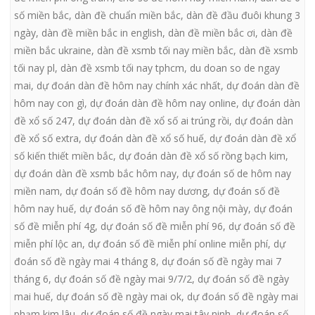
số miền bắc
,
dàn đề chuẩn miền bắc
,
dàn đề đầu đuôi khung 3
ngày
,
dàn đề miền bắc in english
,
dàn đề miền bắc ơi
,
dàn đề
miền bắc ukraine
,
dàn đề xsmb tối nay miền bắc
,
dàn đề xsmb
tối nay pl
,
dàn đề xsmb tối nay tphcm
,
du doan so de ngay
mai
,
dự đoán dàn đề hôm nay chính xác nhất
,
dự đoán dàn đề
hôm nay con gì
,
dự đoán dàn đề hôm nay online
,
dự đoán dàn
đề xổ số 247
,
dự đoán dàn đề xổ số ai trúng rồi
,
dự đoán dàn
đề xổ số extra
,
dự đoán dàn đề xổ số huế
,
dự đoán dàn đề xổ
số kiến thiết miền bắc
,
dự đoán dàn đề xổ số rồng bạch kim
,
dự đoán dàn đề xsmb bắc hôm nay
,
dự đoán số de hôm nay
miền nam
,
dự đoán số đề hôm nay dương
,
dự đoán số đề
hôm nay huế
,
dự đoán số đề hôm nay ông nội mày
,
dự đoán
số đề miễn phí 4g
,
dự đoán số đề miễn phí 96
,
dự đoán số đề
miễn phí lộc an
,
dự đoán số đề miễn phí online miễn phí
,
dự
đoán số đề ngày mai 4 tháng 8
,
dự đoán số đề ngày mai 7
tháng 6
,
dự đoán số đề ngày mai 9/7/2
,
dự đoán số đề ngày
mai huế
,
dự đoán số đề ngày mai ok
,
dự đoán số đề ngày mai
phạm kim lâu
,
dự đoán số đề ngày mai tây ninh
,
dự đoán số