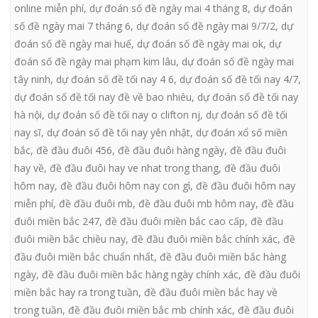
online miễn phí
,
dự đoán số đề ngày mai 4 tháng 8
,
dự đoán
số đề ngày mai 7 tháng 6
,
dự đoán số đề ngày mai 9/7/2
,
dự
đoán số đề ngày mai huế
,
dự đoán số đề ngày mai ok
,
dự
đoán số đề ngày mai phạm kim lâu
,
dự đoán số đề ngày mai
tây ninh
,
dự đoán số đề tối nay 4 6
,
dự đoán số đề tối nay 4/7
,
dự đoán số đề tối nay đề về bao nhiêu
,
dự đoán số đề tối nay
hà nội
,
dự đoán số đề tối nay o clifton nj
,
dự đoán số đề tối
nay sĩ
,
dự đoán số đề tối nay yên nhật
,
dự đoán xổ số miền
bắc
,
đề đầu đuôi 456
,
đề đầu đuôi hàng ngày
,
đề đầu đuôi
hay về
,
đề đầu đuôi hay ve nhat trong thang
,
đề đầu đuôi
hôm nay
,
đề đầu đuôi hôm nay con gì
,
đề đầu đuôi hôm nay
miễn phí
,
đề đầu đuôi mb
,
đề đầu đuôi mb hôm nay
,
đề đầu
đuôi miền bắc 247
,
đề đầu đuôi miền bắc cao cấp
,
đề đầu
đuôi miền bắc chiều nay
,
đề đầu đuôi miền bắc chính xác
,
đề
đầu đuôi miền bắc chuẩn nhất
,
đề đầu đuôi miền bắc hàng
ngày
,
đề đầu đuôi miền bắc hàng ngày chính xác
,
đề đầu đuôi
miền bắc hay ra trong tuần
,
đề đầu đuôi miền bắc hay về
trong tuần
,
đề đầu đuôi miền bắc mb chính xác
,
đề đầu đuôi