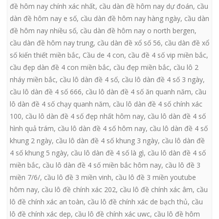
đề hôm nay chính xác nhất
,
cầu dàn đề hôm nay dự đoán
,
cầu
dàn đề hôm nay e số
,
cầu dàn đề hôm nay hàng ngày
,
cầu dàn
đề hôm nay nhiều số
,
cầu dàn đề hôm nay o north bergen
,
cầu dàn đề hôm nay trung
,
cầu dàn đề xổ số 56
,
cầu dàn đề xổ
số kiến thiết miền bắc
,
Cầu de 4 con
,
cầu đề 4 số vip miền bắc
,
cầu đẹp dàn đề 4 con miền bắc
,
cầu đẹp miền bắc
,
cầu lô 2
nháy miền bắc
,
cầu lô dàn đề 4 số
,
cầu lô dàn đề 4 số 3 ngày
,
cầu lô dàn đề 4 số 666
,
cầu lô dàn đề 4 số ăn quanh năm
,
cầu
lô dàn đề 4 số chạy quanh năm
,
cầu lô dàn đề 4 số chính xác
100
,
cầu lô dàn đề 4 số đẹp nhất hôm nay
,
cầu lô dàn đề 4 số
hình quả trám
,
cầu lô dàn đề 4 số hôm nay
,
cầu lô dàn đề 4 số
khung 2 ngày
,
cầu lô dàn đề 4 số khung 3 ngày
,
cầu lô dàn đề
4 số khung 5 ngày
,
cầu lô dàn đề 4 số là gì
,
cầu lô dàn đề 4 số
miền bắc
,
cầu lô dàn đề 4 số miền bắc hôm nay
,
cầu lô đề 3
miền 7/6/
,
cầu lô đề 3 miền vinh
,
cầu lô đề 3 miền youtube
hôm nay
,
cầu lô đề chính xác 202
,
cầu lô đề chính xác âm
,
cầu
lô đề chính xác an toàn
,
cầu lô đề chính xác de bạch thủ
,
cầu
lô đề chính xác dep
,
cầu lô đề chính xác uwc
,
cầu lô đề hôm