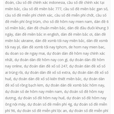
đoán
,
cầu số đề chính xác indonesia
,
cầu số đề chính xác tại
miền bắc
,
cầu số đề miền bắc 777
,
cầu số đề miền bắc gan số
,
cầu số đề miễn phí chính xác
,
cầu số đề miễn phí chốt
,
cầu số
đề miễn phí ông trùm
,
cho số đề hôm nay mien nam
,
dàn đề 6
số miền bắc
,
dàn đề chuẩn miền bắc
,
dàn đề đầu đuôi khung 3
ngày
,
dàn đề miền bắc in english
,
dàn đề miền bắc ơi
,
dàn đề
miền bắc ukraine
,
dàn đề xsmb tối nay miền bắc
,
dàn đề xsmb
tối nay pl
,
dàn đề xsmb tối nay tphcm
,
de hom nay mien bac
,
du doan so de ngay mai
,
dự đoán dàn đề hôm nay chính xác
nhất
,
dự đoán dàn đề hôm nay con gì
,
dự đoán dàn đề hôm
nay online
,
dự đoán dàn đề xổ số 247
,
dự đoán dàn đề xổ số
ai trúng rồi
,
dự đoán dàn đề xổ số extra
,
dự đoán dàn đề xổ số
huế
,
dự đoán dàn đề xổ số kiến thiết miền bắc
,
dự đoán dàn
đề xổ số rồng bạch kim
,
dự đoán dàn đề xsmb bắc hôm nay
,
dự đoán số de hôm nay miền nam
,
dự đoán số đề hôm nay
dương
,
dự đoán số đề hôm nay huế
,
dự đoán số đề hôm nay
ông nội mày
,
dự đoán số đề miễn phí 4g
,
dự đoán số đề miễn
phí 96
,
dự đoán số đề miễn phí lộc an
,
dự đoán số đề miễn phí