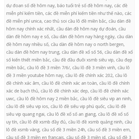
dự đoan số đề hôm nay
,
báo tuổi trẻ số đề hôm nay
,
các đề
miễn phí kiếm tiền
,
các đề miễn phí kiếm tiền như thế nào
,
các
đề miễn phí unica
,
cao thủ soi cầu lô đề miền bắc
,
cầu dàn đề
hôm nay chính xác nhất
,
cầu dàn đề hôm nay dự đoán
,
cầu
dàn đề hôm nay e số
,
cầu dàn đề hôm nay hàng ngày
,
cầu dàn
đề hôm nay nhiều số
,
cầu dàn đề hôm nay o north bergen
,
cầu dàn đề hôm nay trung
,
cầu dàn đề xổ số 56
,
cầu dàn đề xổ
số kiến thiết miền bắc
,
cầu đề đầu đuôi xsmb siêu vip
,
cầu đẹp
miền bắc
,
cầu lô đề 3 miền 7/6/
,
cầu lô đề 3 miền vinh
,
cầu lô
đề 3 miền youtube hôm nay
,
cầu lô đề chính xác 202
,
cầu lô
đề chính xác âm
,
cầu lô đề chính xác an toàn
,
cầu lô đề chính
xác de bạch thủ
,
cầu lô đề chính xác dep
,
cầu lô đề chính xác
uwc
,
cầu lô đề hôm nay 2 miền bắc
,
cầu lô đề siêu vip an ninh
,
cầu lô đề siêu vip ios
,
cầu lô đề siêu vip phú quốc
,
cầu lô đề
siêu vip quang ngai
,
cầu lô đề xổ số an giang
,
cầu lô đề xổ số
uy tín
,
cầu lô đề xsmb đầy đủ
,
cầu lô đề xsmb quảng ninh
,
cầu
lô đề xsmb vàng
,
cầu số đề 3 miền 24h
,
cầu số đề 3 miền em
,
cầu số đề 3 miền en français
,
cầu số đề 3 miền id
,
cầu số đề 3