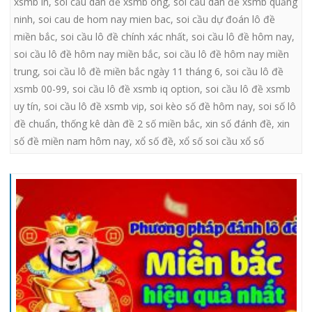
xsmb in
,
soi cầu dàn đề xsmb ong
,
soi cầu dàn đề xsmb quảng
ninh
,
soi cau de hom nay mien bac
,
soi cầu dự đoán lô đề
miền bắc
,
soi cầu lô đề chính xác nhất
,
soi cầu lô đề hôm nay
,
soi cầu lô đề hôm nay miền bắc
,
soi cầu lô đề hôm nay miền
trung
,
soi cầu lô đề miền bắc ngày 11 tháng 6
,
soi cầu lô đề
xsmb 00-99
,
soi cầu lô đề xsmb iq option
,
soi cầu lô đề xsmb
uy tín
,
soi cầu lô đề xsmb vip
,
soi kèo số đề hôm nay
,
soi số lô
đề chuẩn
,
thống kê dàn đề 2 số miền bắc
,
xin số đánh đề
,
xin
số đề miền nam hôm nay
,
xổ số đề
,
xổ số soi cầu xổ số