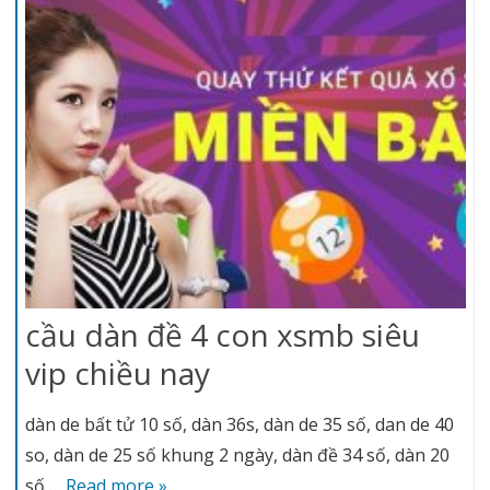
cầu dàn đề 4 con xsmb siêu
vip chiều nay
dàn de bất tử 10 số, dàn 36s, dàn de 35 số, dan de 40
so, dàn de 25 số khung 2 ngày, dàn đề 34 số, dàn 20
số,…
Read more »