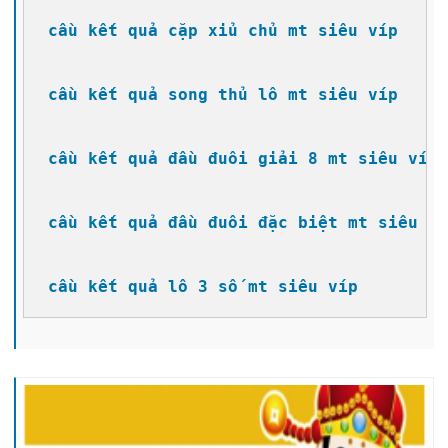
cầu kết quả cặp xỉu chủ mt siêu víp
cầu kết quả song thủ lô mt siêu víp
cầu kết quả đầu đuôi giải 8 mt siêu víp
cầu kết quả đầu đuôi đặc biệt mt siêu ví
cầu kết quả lô 3 số mt siêu víp