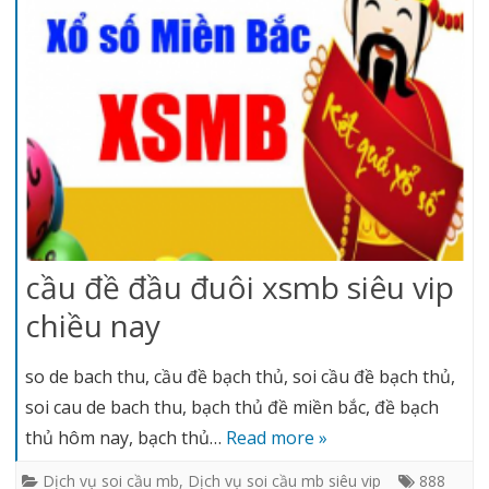
cầu đề đầu đuôi xsmb siêu vip
chiều nay
so de bach thu, cầu đề bạch thủ, soi cầu đề bạch thủ,
soi cau de bach thu, bạch thủ đề miền bắc, đề bạch
thủ hôm nay, bạch thủ…
Read more »
Dịch vụ soi cầu mb
,
Dịch vụ soi cầu mb siêu vip
888