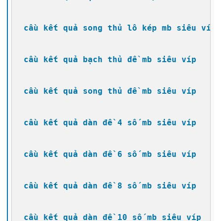
cầu kết quả song thủ lô kép mb siêu víp
cầu kết quả bạch thủ đề mb siêu víp
cầu kết quả song thủ đề mb siêu víp
cầu kết quả dàn đề 4 số mb siêu víp
cầu kết quả dàn đề 6 số mb siêu víp
cầu kết quả dàn đề 8 số mb siêu víp
cầu kết quả dàn đề 10 số mb siêu víp