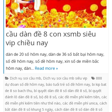
cầu dàn đề 8 con xsmb siêu
vip chiều nay
dàn de 20 số hôm nay, dàn de 36 số bất bại hôm nay,
số đề hôm nay, số dề hôm nay, xin số de miền bắc
hôm nay, dàn…
Read more »
Dịch vụ soi cầu mb
,
Dịch vụ soi cầu mb siêu vip
888
dự đoan số đề hôm nay
,
báo tuổi trẻ số đề hôm nay
,
bi kip bat
de 8 so bach thu
,
bí quyết dàn đề 8 số dàn đề 8 số
,
bí quyết
đánh lô dàn đề 8 số
,
bộ đề 8 số
,
các đề miễn phí kiếm tiền
,
các
đề miễn phí kiếm tiền như thế nào
,
các đề miễn phí unica
,
cách
bắt dàn đề 8 số khung 5 ngày
,
cách dàn đề 8 số dàn đề 8 số