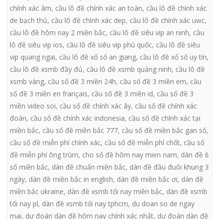
chính xác âm
,
cầu lô đề chính xác an toàn
,
cầu lô đề chính xác
de bạch thủ
,
cầu lô đề chính xác dep
,
cầu lô đề chính xác uwc
,
cầu lô đề hôm nay 2 miền bắc
,
cầu lô đề siêu vip an ninh
,
cầu
lô đề siêu vip ios
,
cầu lô đề siêu vip phú quốc
,
cầu lô đề siêu
vip quang ngai
,
cầu lô đề xổ số an giang
,
cầu lô đề xổ số uy tín
,
cầu lô đề xsmb đầy đủ
,
cầu lô đề xsmb quảng ninh
,
cầu lô đề
xsmb vàng
,
cầu số đề 3 miền 24h
,
cầu số đề 3 miền em
,
cầu
số đề 3 miền en français
,
cầu số đề 3 miền id
,
cầu số đề 3
miền video soi
,
cầu số đề chính xác ây
,
cầu số đề chính xác
đoán
,
cầu số đề chính xác indonesia
,
cầu số đề chính xác tại
miền bắc
,
cầu số đề miền bắc 777
,
cầu số đề miền bắc gan số
,
cầu số đề miễn phí chính xác
,
cầu số đề miễn phí chốt
,
cầu số
đề miễn phí ông trùm
,
cho số đề hôm nay mien nam
,
dàn đề 6
số miền bắc
,
dàn đề chuẩn miền bắc
,
dàn đề đầu đuôi khung 3
ngày
,
dàn đề miền bắc in english
,
dàn đề miền bắc ơi
,
dàn đề
miền bắc ukraine
,
dàn đề xsmb tối nay miền bắc
,
dàn đề xsmb
tối nay pl
,
dàn đề xsmb tối nay tphcm
,
du doan so de ngay
mai
,
dự đoán dàn đề hôm nay chính xác nhất
,
dự đoán dàn đề