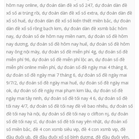
hôm nay online
,
dự đoán dàn đề xổ số 247
,
dự đoán dàn đề
xổ số ai trúng rồi
,
dự đoán dàn đề xổ số extra
,
dự đoán dàn đề
xổ số huế
,
dự đoán dàn đề xổ số kiến thiết miền bắc
,
dự đoán
dàn đề xổ số rồng bạch kim
,
dự đoán dàn đề xsmb bắc hôm
nay
,
dự đoán số de hôm nay miền nam
,
dự đoán số đề hôm
nay dương
,
dự đoán số đề hôm nay huế
,
dự đoán số đề hôm
nay ông nội mày
,
dự đoán số đề miễn phí 4g
,
dự đoán số đề
miễn phí 96
,
dự đoán số đề miễn phí lộc an
,
dự đoán số đề
miễn phí online miễn phí
,
dự đoán số đề ngày mai 4 tháng 8
,
dự đoán số đề ngày mai 7 tháng 6
,
dự đoán số đề ngày mai
9/7/2
,
dự đoán số đề ngày mai huế
,
dự đoán số đề ngày mai
ok
,
dự đoán số đề ngày mai phạm kim lâu
,
dự đoán số đề
ngày mai tây ninh
,
dự đoán số đề tối nay 4 6
,
dự đoán số đề
tối nay 4/7
,
dự đoán số đề tối nay đề về bao nhiêu
,
dự đoán số
đề tối nay hà nội
,
dự đoán số đề tối nay o clifton nj
,
dự đoán
số đề tối nay sĩ
,
dự đoán số đề tối nay yên nhật
,
dự đoán xổ
số miền bắc
,
đề 4 con xsmb siêu vip
,
đề 4 con xsmb vip
,
đề
đầu đuôi ub
,
đề đầu đuôi xổ số bình dương
,
đề đầu đuôi yên
,