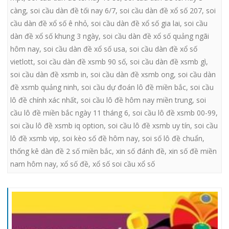
càng
,
soi cầu dàn đề tối nay 6/7
,
soi cầu dàn đề xổ số 207
,
soi
cầu dàn đề xổ số ê nhỏ
,
soi cầu dàn đề xổ số gia lai
,
soi cầu
dàn đề xổ số khung 3 ngày
,
soi cầu dàn đề xổ số quảng ngãi
hôm nay
,
soi cầu dàn đề xổ số usa
,
soi cầu dàn đề xổ số
vietlott
,
soi cầu dàn đề xsmb 90 số
,
soi cầu dàn đề xsmb gì
,
soi cầu dàn đề xsmb in
,
soi cầu dàn đề xsmb ong
,
soi cầu dàn
đề xsmb quảng ninh
,
soi cầu dự đoán lô đề miền bắc
,
soi cầu
lô đề chính xác nhất
,
soi cầu lô đề hôm nay miền trung
,
soi
cầu lô đề miền bắc ngày 11 tháng 6
,
soi cầu lô đề xsmb 00-99
,
soi cầu lô đề xsmb iq option
,
soi cầu lô đề xsmb uy tín
,
soi cầu
lô đề xsmb vip
,
soi kèo số đề hôm nay
,
soi số lô đề chuẩn
,
thống kê dàn đề 2 số miền bắc
,
xin số đánh đề
,
xin số đề miền
nam hôm nay
,
xổ số đề
,
xổ số soi cầu xổ số