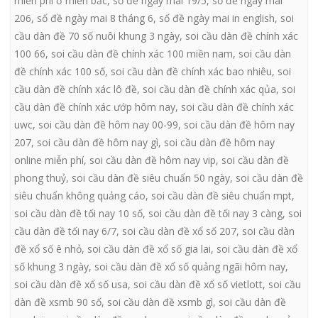
miễn phí ơ miền bắc
,
số đề ngày mai 19/5
,
số đề ngày mai
206
,
số đề ngày mai 8 tháng 6
,
số đề ngày mai in english
,
soi
cầu dàn đề 70 số nuôi khung 3 ngày
,
soi cầu dàn đề chính xác
100 66
,
soi cầu dàn đề chính xác 100 miền nam
,
soi cầu dàn
đề chính xác 100 số
,
soi cầu dàn đề chính xác bao nhiêu
,
soi
cầu dàn đề chính xác lô đề
,
soi cầu dàn đề chính xác qủa
,
soi
cầu dàn đề chính xác ướp hôm nay
,
soi cầu dàn đề chính xác
uwc
,
soi cầu dàn đề hôm nay 00-99
,
soi cầu dàn đề hôm nay
207
,
soi cầu dàn đề hôm nay gì
,
soi cầu dàn đề hôm nay
online miễn phí
,
soi cầu dàn đề hôm nay vip
,
soi cầu dàn đề
phong thuỷ
,
soi cầu dàn đề siêu chuẩn 50 ngày
,
soi cầu dàn đề
siêu chuẩn không quảng cáo
,
soi cầu dàn đề siêu chuẩn mpt
,
soi cầu dàn đề tối nay 10 số
,
soi cầu dàn đề tối nay 3 càng
,
soi
cầu dàn đề tối nay 6/7
,
soi cầu dàn đề xổ số 207
,
soi cầu dàn
đề xổ số ê nhỏ
,
soi cầu dàn đề xổ số gia lai
,
soi cầu dàn đề xổ
số khung 3 ngày
,
soi cầu dàn đề xổ số quảng ngãi hôm nay
,
soi cầu dàn đề xổ số usa
,
soi cầu dàn đề xổ số vietlott
,
soi cầu
dàn đề xsmb 90 số
,
soi cầu dàn đề xsmb gì
,
soi cầu dàn đề