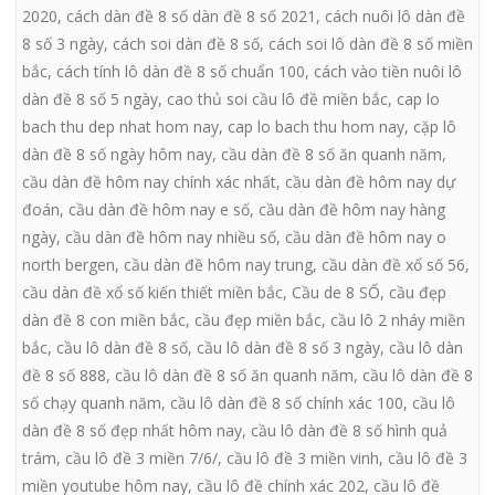
2020
,
cách dàn đề 8 số dàn đề 8 số 2021
,
cách nuôi lô dàn đề
8 số 3 ngày
,
cách soi dàn đề 8 số
,
cách soi lô dàn đề 8 số miền
bắc
,
cách tính lô dàn đề 8 số chuẩn 100
,
cách vào tiền nuôi lô
dàn đề 8 số 5 ngày
,
cao thủ soi cầu lô đề miền bắc
,
cap lo
bach thu dep nhat hom nay
,
cap lo bach thu hom nay
,
cặp lô
dàn đề 8 số ngày hôm nay
,
cầu dàn đề 8 số ăn quanh năm
,
cầu dàn đề hôm nay chính xác nhất
,
cầu dàn đề hôm nay dự
đoán
,
cầu dàn đề hôm nay e số
,
cầu dàn đề hôm nay hàng
ngày
,
cầu dàn đề hôm nay nhiều số
,
cầu dàn đề hôm nay o
north bergen
,
cầu dàn đề hôm nay trung
,
cầu dàn đề xổ số 56
,
cầu dàn đề xổ số kiến thiết miền bắc
,
Cầu de 8 SỐ
,
cầu đẹp
dàn đề 8 con miền bắc
,
cầu đẹp miền bắc
,
cầu lô 2 nháy miền
bắc
,
cầu lô dàn đề 8 số
,
cầu lô dàn đề 8 số 3 ngày
,
cầu lô dàn
đề 8 số 888
,
cầu lô dàn đề 8 số ăn quanh năm
,
cầu lô dàn đề 8
số chạy quanh năm
,
cầu lô dàn đề 8 số chính xác 100
,
cầu lô
dàn đề 8 số đẹp nhất hôm nay
,
cầu lô dàn đề 8 số hình quả
trám
,
cầu lô đề 3 miền 7/6/
,
cầu lô đề 3 miền vinh
,
cầu lô đề 3
miền youtube hôm nay
,
cầu lô đề chính xác 202
,
cầu lô đề