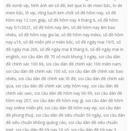
đề xsmb vip
,
hình ảnh xin số đề
,
ket qua lo de mien bắc
,
lo de
mien bắc
,
lô vip
,
rồng bạch kim chốt số đề hôm nay
,
số đề
hôm nay 12 con giáp
,
số đề hôm nay 4 tháng 6
,
số đề hôm
nay 5/1/2021
,
số đề hôm nay âm
,
số đề hôm nay âm bao
nhiêu
,
số đề hôm nay gia lai
,
số đề hôm nay index
,
số đề hôm
nay u19
,
số đề miễn phí ơ miền bắc
,
số đề ngày mai 19/5
,
số
đề ngày mai 206
,
số đề ngày mai 8 tháng 6
,
số đề ngày mai in
english
,
soi cầu dàn đề 70 số nuôi khung 3 ngày
,
soi cầu dàn
đề chính xác 100 66
,
soi cầu dàn đề chính xác 100 miền nam
,
soi cầu dàn đề chính xác 100 số
,
soi cầu dàn đề chính xác bao
nhiêu
,
soi cầu dàn đề chính xác lô đề
,
soi cầu dàn đề chính xác
qủa
,
soi cầu dàn đề chính xác ướp hôm nay
,
soi cầu dàn đề
chính xác uwc
,
soi cầu dàn đề hôm nay 00-99
,
soi cầu dàn đề
hôm nay 207
,
soi cầu dàn đề hôm nay gì
,
soi cầu dàn đề hôm
nay online miễn phí
,
soi cầu dàn đề hôm nay vip
,
soi cầu dàn
đề phong thuỷ
,
soi cầu dàn đề siêu chuẩn 50 ngày
,
soi cầu dàn
đề siêu chuẩn không quảng cáo
,
soi cầu dàn đề siêu chuẩn
mpt
,
soi cầu dàn đề tối nay 10 số
,
soi cầu dàn đề tối nay 3