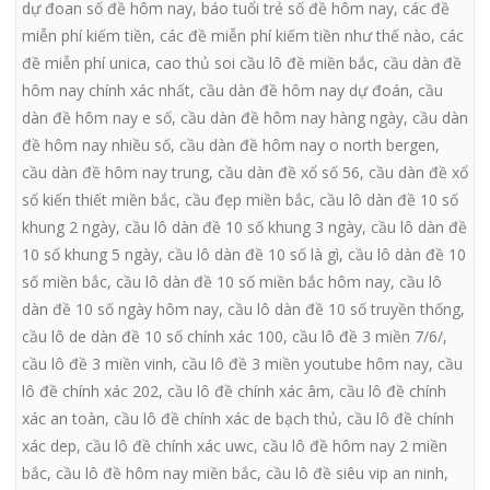
dự đoan số đề hôm nay
,
báo tuổi trẻ số đề hôm nay
,
các đề
miễn phí kiếm tiền
,
các đề miễn phí kiếm tiền như thế nào
,
các
đề miễn phí unica
,
cao thủ soi cầu lô đề miền bắc
,
cầu dàn đề
hôm nay chính xác nhất
,
cầu dàn đề hôm nay dự đoán
,
cầu
dàn đề hôm nay e số
,
cầu dàn đề hôm nay hàng ngày
,
cầu dàn
đề hôm nay nhiều số
,
cầu dàn đề hôm nay o north bergen
,
cầu dàn đề hôm nay trung
,
cầu dàn đề xổ số 56
,
cầu dàn đề xổ
số kiến thiết miền bắc
,
cầu đẹp miền bắc
,
cầu lô dàn đề 10 số
khung 2 ngày
,
cầu lô dàn đề 10 số khung 3 ngày
,
cầu lô dàn đề
10 số khung 5 ngày
,
cầu lô dàn đề 10 số là gì
,
cầu lô dàn đề 10
số miền bắc
,
cầu lô dàn đề 10 số miền bắc hôm nay
,
cầu lô
dàn đề 10 số ngày hôm nay
,
cầu lô dàn đề 10 số truyền thống
,
cầu lô de dàn đề 10 số chính xác 100
,
cầu lô đề 3 miền 7/6/
,
cầu lô đề 3 miền vinh
,
cầu lô đề 3 miền youtube hôm nay
,
cầu
lô đề chính xác 202
,
cầu lô đề chính xác âm
,
cầu lô đề chính
xác an toàn
,
cầu lô đề chính xác de bạch thủ
,
cầu lô đề chính
xác dep
,
cầu lô đề chính xác uwc
,
cầu lô đề hôm nay 2 miền
bắc
,
cầu lô đề hôm nay miền bắc
,
cầu lô đề siêu vip an ninh
,