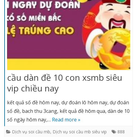
cầu dàn đề 10 con xsmb siêu
vip chiều nay
kết quả số đề hôm nay, dự đoán lô hôm nay, dự đoán
số đề, bach thu 3cang, kết quả đề hôm qua, dàn de 10
số ngày hôm nay,…
Read more »
Dịch vụ soi cầu mb
,
Dịch vụ soi cầu mb siêu vip
888