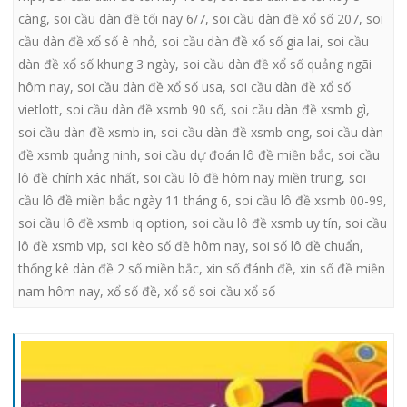
càng
,
soi cầu dàn đề tối nay 6/7
,
soi cầu dàn đề xổ số 207
,
soi
cầu dàn đề xổ số ê nhỏ
,
soi cầu dàn đề xổ số gia lai
,
soi cầu
dàn đề xổ số khung 3 ngày
,
soi cầu dàn đề xổ số quảng ngãi
hôm nay
,
soi cầu dàn đề xổ số usa
,
soi cầu dàn đề xổ số
vietlott
,
soi cầu dàn đề xsmb 90 số
,
soi cầu dàn đề xsmb gì
,
soi cầu dàn đề xsmb in
,
soi cầu dàn đề xsmb ong
,
soi cầu dàn
đề xsmb quảng ninh
,
soi cầu dự đoán lô đề miền bắc
,
soi cầu
lô đề chính xác nhất
,
soi cầu lô đề hôm nay miền trung
,
soi
cầu lô đề miền bắc ngày 11 tháng 6
,
soi cầu lô đề xsmb 00-99
,
soi cầu lô đề xsmb iq option
,
soi cầu lô đề xsmb uy tín
,
soi cầu
lô đề xsmb vip
,
soi kèo số đề hôm nay
,
soi số lô đề chuẩn
,
thống kê dàn đề 2 số miền bắc
,
xin số đánh đề
,
xin số đề miền
nam hôm nay
,
xổ số đề
,
xổ số soi cầu xổ số