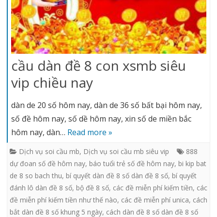
cầu dàn đề 8 con xsmb siêu
vip chiều nay
dàn de 20 số hôm nay, dàn de 36 số bất bại hôm nay,
số đề hôm nay, số dề hôm nay, xin số de miền bắc
hôm nay, dàn…
Read more »
Dịch vụ soi cầu mb
,
Dịch vụ soi cầu mb siêu vip
888
dự đoan số đề hôm nay
,
báo tuổi trẻ số đề hôm nay
,
bi kip bat
de 8 so bach thu
,
bí quyết dàn đề 8 số dàn đề 8 số
,
bí quyết
đánh lô dàn đề 8 số
,
bộ đề 8 số
,
các đề miễn phí kiếm tiền
,
các
đề miễn phí kiếm tiền như thế nào
,
các đề miễn phí unica
,
cách
bắt dàn đề 8 số khung 5 ngày
,
cách dàn đề 8 số dàn đề 8 số