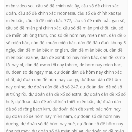
miền video soi
,
cầu số đề chính xác ây
,
cầu số đề chính xác
đoán
,
cầu số đề chính xác indonesia
,
cầu số đề chính xác tại
miền bắc
,
cầu số đề miền bắc 777
,
cầu số đề miền bắc gan số
,
cầu số đề miễn phí chính xác
,
cầu số đề miễn phí chốt
,
cầu số
đề miễn phí ông trùm
,
cho số đề hôm nay mien nam
,
dàn đề 6
số miền bắc
,
dàn đề chuẩn miền bắc
,
dàn đề đầu đuôi khung 3
ngày
,
dàn đề miền bắc in english
,
dàn đề miền bắc ơi
,
dàn đề
miền bắc ukraine
,
dàn đề xsmb tối nay miền bắc
,
dàn đề xsmb
tối nay pl
,
dàn đề xsmb tối nay tphcm
,
de hom nay mien bac
,
du doan so de ngay mai
,
dự đoán dàn đề hôm nay chính xác
nhất
,
dự đoán dàn đề hôm nay con gì
,
dự đoán dàn đề hôm
nay online
,
dự đoán dàn đề xổ số 247
,
dự đoán dàn đề xổ số
ai trúng rồi
,
dự đoán dàn đề xổ số extra
,
dự đoán dàn đề xổ số
huế
,
dự đoán dàn đề xổ số kiến thiết miền bắc
,
dự đoán dàn
đề xổ số rồng bạch kim
,
dự đoán dàn đề xsmb bắc hôm nay
,
dự đoán số de hôm nay miền nam
,
dự đoán số đề hôm nay
dương
,
dự đoán số đề hôm nay huế
,
dự đoán số đề hôm nay
ông nội mày
,
dự đoán số đề miễn phí 4g
,
dự đoán số đề miễn