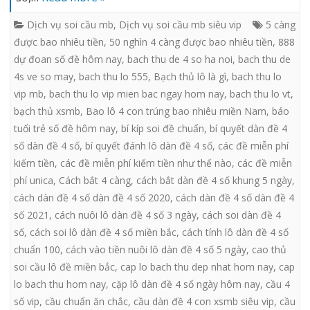
Dịch vụ soi cầu mb
,
Dịch vụ soi cầu mb siêu vip
5 càng
được bao nhiêu tiền
,
50 nghìn 4 càng được bao nhiêu tiền
,
888
dự đoan số đề hôm nay
,
bach thu de 4 so ha noi
,
bach thu de
4s ve so may
,
bach thu lo 555
,
Bạch thủ lô là gì
,
bach thu lo
vip mb
,
bach thu lo vip mien bac ngay hom nay
,
bach thu lo vt
,
bạch thủ xsmb
,
Bao lô 4 con trúng bao nhiêu miền Nam
,
báo
tuổi trẻ số đề hôm nay
,
bí kíp soi đề chuẩn
,
bí quyết dàn đề 4
số dàn đề 4 số
,
bí quyết đánh lô dàn đề 4 số
,
các đề miễn phí
kiếm tiền
,
các đề miễn phí kiếm tiền như thế nào
,
các đề miễn
phí unica
,
Cách bắt 4 càng
,
cách bắt dàn đề 4 số khung 5 ngày
,
cách dàn đề 4 số dàn đề 4 số 2020
,
cách dàn đề 4 số dàn đề 4
số 2021
,
cách nuôi lô dàn đề 4 số 3 ngày
,
cách soi dàn đề 4
số
,
cách soi lô dàn đề 4 số miền bắc
,
cách tính lô dàn đề 4 số
chuẩn 100
,
cách vào tiền nuôi lô dàn đề 4 số 5 ngày
,
cao thủ
soi cầu lô đề miền bắc
,
cap lo bach thu dep nhat hom nay
,
cap
lo bach thu hom nay
,
cặp lô dàn đề 4 số ngày hôm nay
,
cầu 4
số vip
,
cầu chuẩn ăn chắc
,
cầu dàn đề 4 con xsmb siêu vip
,
cầu