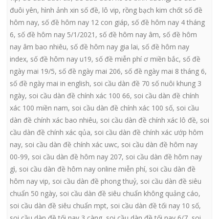
đuôi yên
,
hình ảnh xin số đề
,
lô vip
,
rồng bạch kim chốt số đề
hôm nay
,
số đề hôm nay 12 con giáp
,
số đề hôm nay 4 tháng
6
,
số đề hôm nay 5/1/2021
,
số đề hôm nay âm
,
số đề hôm
nay âm bao nhiêu
,
số đề hôm nay gia lai
,
số đề hôm nay
index
,
số đề hôm nay u19
,
số đề miễn phí ơ miền bắc
,
số đề
ngày mai 19/5
,
số đề ngày mai 206
,
số đề ngày mai 8 tháng 6
,
số đề ngày mai in english
,
soi cầu dàn đề 70 số nuôi khung 3
ngày
,
soi cầu dàn đề chính xác 100 66
,
soi cầu dàn đề chính
xác 100 miền nam
,
soi cầu dàn đề chính xác 100 số
,
soi cầu
dàn đề chính xác bao nhiêu
,
soi cầu dàn đề chính xác lô đề
,
soi
cầu dàn đề chính xác qủa
,
soi cầu dàn đề chính xác ướp hôm
nay
,
soi cầu dàn đề chính xác uwc
,
soi cầu dàn đề hôm nay
00-99
,
soi cầu dàn đề hôm nay 207
,
soi cầu dàn đề hôm nay
gì
,
soi cầu dàn đề hôm nay online miễn phí
,
soi cầu dàn đề
hôm nay vip
,
soi cầu dàn đề phong thuỷ
,
soi cầu dàn đề siêu
chuẩn 50 ngày
,
soi cầu dàn đề siêu chuẩn không quảng cáo
,
soi cầu dàn đề siêu chuẩn mpt
,
soi cầu dàn đề tối nay 10 số
,
soi cầu dàn đề tối nay 3 càng
,
soi cầu dàn đề tối nay 6/7
,
soi