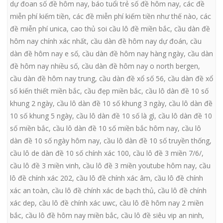
dự đoan số đề hôm nay
,
báo tuổi trẻ số đề hôm nay
,
các đề
miễn phí kiếm tiền
,
các đề miễn phí kiếm tiền như thế nào
,
các
đề miễn phí unica
,
cao thủ soi cầu lô đề miền bắc
,
cầu dàn đề
hôm nay chính xác nhất
,
cầu dàn đề hôm nay dự đoán
,
cầu
dàn đề hôm nay e số
,
cầu dàn đề hôm nay hàng ngày
,
cầu dàn
đề hôm nay nhiều số
,
cầu dàn đề hôm nay o north bergen
,
cầu dàn đề hôm nay trung
,
cầu dàn đề xổ số 56
,
cầu dàn đề xổ
số kiến thiết miền bắc
,
cầu đẹp miền bắc
,
cầu lô dàn đề 10 số
khung 2 ngày
,
cầu lô dàn đề 10 số khung 3 ngày
,
cầu lô dàn đề
10 số khung 5 ngày
,
cầu lô dàn đề 10 số là gì
,
cầu lô dàn đề 10
số miền bắc
,
cầu lô dàn đề 10 số miền bắc hôm nay
,
cầu lô
dàn đề 10 số ngày hôm nay
,
cầu lô dàn đề 10 số truyền thống
,
cầu lô de dàn đề 10 số chính xác 100
,
cầu lô đề 3 miền 7/6/
,
cầu lô đề 3 miền vinh
,
cầu lô đề 3 miền youtube hôm nay
,
cầu
lô đề chính xác 202
,
cầu lô đề chính xác âm
,
cầu lô đề chính
xác an toàn
,
cầu lô đề chính xác de bạch thủ
,
cầu lô đề chính
xác dep
,
cầu lô đề chính xác uwc
,
cầu lô đề hôm nay 2 miền
bắc
,
cầu lô đề hôm nay miền bắc
,
cầu lô đề siêu vip an ninh
,