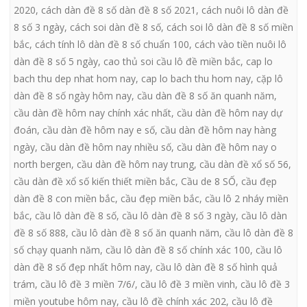
2020
,
cách dàn đề 8 số dàn đề 8 số 2021
,
cách nuôi lô dàn đề
8 số 3 ngày
,
cách soi dàn đề 8 số
,
cách soi lô dàn đề 8 số miền
bắc
,
cách tính lô dàn đề 8 số chuẩn 100
,
cách vào tiền nuôi lô
dàn đề 8 số 5 ngày
,
cao thủ soi cầu lô đề miền bắc
,
cap lo
bach thu dep nhat hom nay
,
cap lo bach thu hom nay
,
cặp lô
dàn đề 8 số ngày hôm nay
,
cầu dàn đề 8 số ăn quanh năm
,
cầu dàn đề hôm nay chính xác nhất
,
cầu dàn đề hôm nay dự
đoán
,
cầu dàn đề hôm nay e số
,
cầu dàn đề hôm nay hàng
ngày
,
cầu dàn đề hôm nay nhiều số
,
cầu dàn đề hôm nay o
north bergen
,
cầu dàn đề hôm nay trung
,
cầu dàn đề xổ số 56
,
cầu dàn đề xổ số kiến thiết miền bắc
,
Cầu de 8 SỐ
,
cầu đẹp
dàn đề 8 con miền bắc
,
cầu đẹp miền bắc
,
cầu lô 2 nháy miền
bắc
,
cầu lô dàn đề 8 số
,
cầu lô dàn đề 8 số 3 ngày
,
cầu lô dàn
đề 8 số 888
,
cầu lô dàn đề 8 số ăn quanh năm
,
cầu lô dàn đề 8
số chạy quanh năm
,
cầu lô dàn đề 8 số chính xác 100
,
cầu lô
dàn đề 8 số đẹp nhất hôm nay
,
cầu lô dàn đề 8 số hình quả
trám
,
cầu lô đề 3 miền 7/6/
,
cầu lô đề 3 miền vinh
,
cầu lô đề 3
miền youtube hôm nay
,
cầu lô đề chính xác 202
,
cầu lô đề