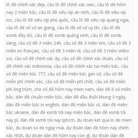
lô đề chính xác dep
,
cầu lô đề chính xác uwc
,
cầu lô đề hôm
nay 2 miền bắc
,
cầu lô đề siêu vip an ninh
,
cầu lô đề siêu vip
ios
,
cầu lô đề siêu vip phú quốc
,
cầu lô đề siêu vip quang ngai
,
cầu lô đề xổ số an giang
,
cầu lô đề xổ số uy tín
,
cầu lô đề
xsmb đầy đủ
,
cầu lô đề xsmb quảng ninh
,
cầu lô đề xsmb
vàng
,
cầu số đề 3 miền 24h
,
cầu số đề 3 miền em
,
cầu số đề 3
miền en français
,
cầu số đề 3 miền id
,
cầu số đề 3 miền video
soi
,
cầu số đề chính xác ây
,
cầu số đề chính xác đoán
,
cầu số
đề chính xác indonesia
,
cầu số đề chính xác tại miền bắc
,
cầu
số đề miền bắc 777
,
cầu số đề miền bắc gan số
,
cầu số đề
miễn phí chính xác
,
cầu số đề miễn phí chốt
,
cầu số đề miễn
phí ông trùm
,
cho số đề hôm nay mien nam
,
dàn đề 6 số miền
bắc
,
dàn đề chuẩn miền bắc
,
dàn đề đầu đuôi khung 3 ngày
,
dàn đề miền bắc in english
,
dàn đề miền bắc ơi
,
dàn đề miền
bắc ukraine
,
dàn đề xsmb tối nay miền bắc
,
dàn đề xsmb tối
nay pl
,
dàn đề xsmb tối nay tphcm
,
du doan ket qua lo de mien
bắc
,
du doan so de ngay mai
,
dự đoán dàn đề hôm nay chính
xác nhất
,
dự đoán dàn đề hôm nay con gì
,
dự đoán dàn đề