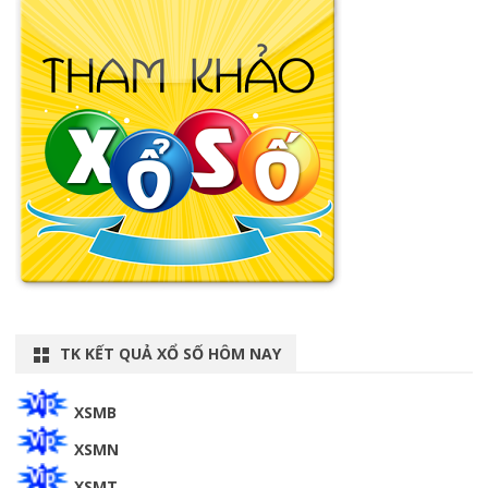
TK KẾT QUẢ XỔ SỐ HÔM NAY
XSMB
XSMN
XSMT