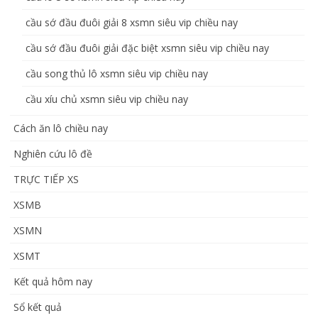
cầu sớ đầu đuôi giải 8 xsmn siêu vip chiều nay
cầu sớ đầu đuôi giải đặc biệt xsmn siêu vip chiều nay
cầu song thủ lô xsmn siêu vip chiều nay
cầu xíu chủ xsmn siêu vip chiều nay
Cách ăn lô chiều nay
Nghiên cứu lô đề
TRỰC TIẾP XS
XSMB
XSMN
XSMT
Kết quả hôm nay
Sổ kết quả