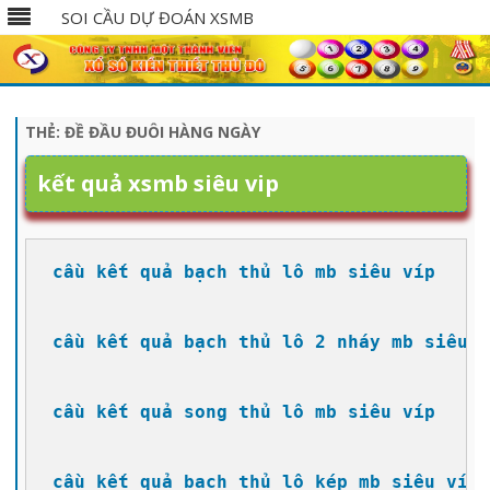
SOI CẦU DỰ ĐOÁN XSMB
Skip
to
content
THẺ:
ĐỀ ĐẦU ĐUÔI HÀNG NGÀY
kết quả xsmb siêu vip
 cầu kết quả bạch thủ lô mb siêu víp
cầu kết quả bạch thủ lô 2 nháy mb siêu v
cầu kết quả song thủ lô mb siêu víp
cầu kết quả bạch thủ lô kép mb siêu víp