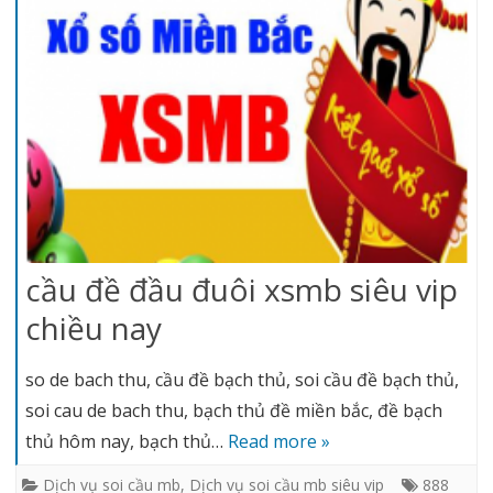
cầu đề đầu đuôi xsmb siêu vip
chiều nay
so de bach thu, cầu đề bạch thủ, soi cầu đề bạch thủ,
soi cau de bach thu, bạch thủ đề miền bắc, đề bạch
thủ hôm nay, bạch thủ…
Read more »
Dịch vụ soi cầu mb
,
Dịch vụ soi cầu mb siêu vip
888