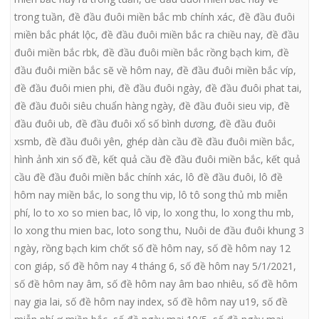
trong tuần
,
đề đầu đuôi miền bắc mb chính xác
,
đề đầu đuôi
miền bắc phát lộc
,
đề đầu đuôi miền bắc ra chiều nay
,
đề đầu
đuôi miền bắc rbk
,
đề đầu đuôi miền bắc rồng bạch kim
,
đề
đầu đuôi miền bắc sẽ về hôm nay
,
đề đầu đuôi miền bắc víp
,
đề đầu đuôi mien phi
,
đề đầu đuôi ngày
,
đề đầu đuôi phat tai
,
đề đầu đuôi siêu chuẩn hàng ngày
,
đề đầu đuôi sieu vip
,
đề
đầu đuôi ub
,
đề đầu đuôi xổ số bình dương
,
đề đầu đuôi
xsmb
,
đề đầu đuôi yên
,
ghép dàn cầu đề đầu đuôi miền bắc
,
hình ảnh xin số đề
,
kết quả cầu đề đầu đuôi miền bắc
,
kết quả
cầu đề đầu đuôi miền bắc chính xác
,
lô đề đầu đuôi
,
lô đề
hôm nay miền bắc
,
lo song thu vip
,
lô tô song thủ mb miễn
phí
,
lo to xo so mien bac
,
lô vip
,
lo xong thu
,
lo xong thu mb
,
lo xong thu mien bac
,
loto song thu
,
Nuôi de đầu đuôi khung 3
ngày
,
rồng bạch kim chốt số đề hôm nay
,
số đề hôm nay 12
con giáp
,
số đề hôm nay 4 tháng 6
,
số đề hôm nay 5/1/2021
,
số đề hôm nay âm
,
số đề hôm nay âm bao nhiêu
,
số đề hôm
nay gia lai
,
số đề hôm nay index
,
số đề hôm nay u19
,
số đề