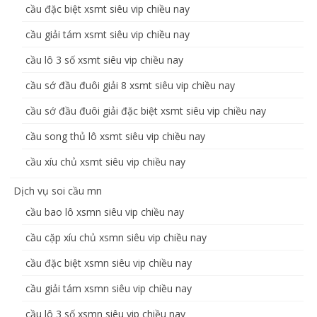
cầu đặc biệt xsmt siêu vip chiều nay
cầu giải tám xsmt siêu vip chiều nay
cầu lô 3 số xsmt siêu vip chiều nay
cầu sớ đầu đuôi giải 8 xsmt siêu vip chiều nay
cầu sớ đầu đuôi giải đặc biệt xsmt siêu vip chiều nay
cầu song thủ lô xsmt siêu vip chiều nay
cầu xíu chủ xsmt siêu vip chiều nay
Dịch vụ soi cầu mn
cầu bao lô xsmn siêu vip chiều nay
cầu cặp xíu chủ xsmn siêu vip chiều nay
cầu đặc biệt xsmn siêu vip chiều nay
cầu giải tám xsmn siêu vip chiều nay
cầu lô 3 số xsmn siêu vip chiều nay