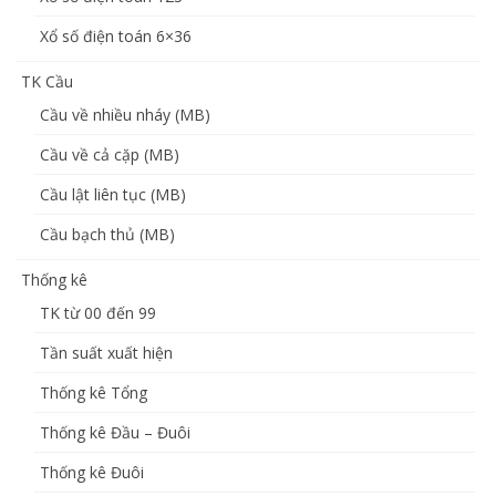
Xổ số điện toán 6×36
TK Cầu
Cầu về nhiều nháy (MB)
Cầu về cả cặp (MB)
Cầu lật liên tục (MB)
Cầu bạch thủ (MB)
Thống kê
TK từ 00 đến 99
Tần suất xuất hiện
Thống kê Tổng
Thống kê Đầu – Đuôi
Thống kê Đuôi