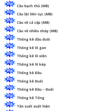
Cầu bạch thủ (MB)
Cầu lật liên tục (MB)
Cầu về cả cặp (MB)
Cầu về nhiều nháy (MB)
Thống kê đầu đuôi
Thống kê lô gan
Thống kê lô xiên
Thống kê lô kép
Thống kê Đầu
Thống kê Đuôi
Thống kê Đầu – Đuôi
Thống kê Tổng
Tần suất xuất hiện