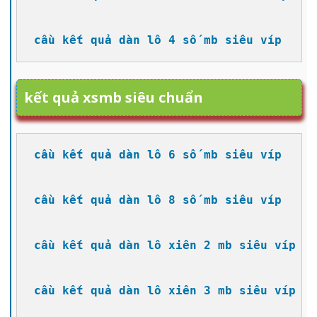
cầu kết quả dàn lô 4 số mb siêu víp
kết quả xsmb siêu chuẩn
cầu kết quả dàn lô 6 số mb siêu víp
cầu kết quả dàn lô 8 số mb siêu víp
cầu kết quả dàn lô xiên 2 mb siêu víp
cầu kết quả dàn lô xiên 3 mb siêu víp