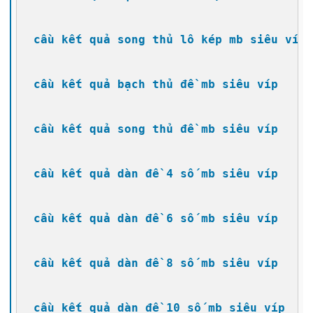
cầu kết quả song thủ lô kép mb siêu víp
cầu kết quả bạch thủ đề mb siêu víp
cầu kết quả song thủ đề mb siêu víp
cầu kết quả dàn đề 4 số mb siêu víp
cầu kết quả dàn đề 6 số mb siêu víp
cầu kết quả dàn đề 8 số mb siêu víp
cầu kết quả dàn đề 10 số mb siêu víp