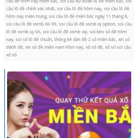
cau de hom nay mien bac
,
soi cầu dự đoán lô đề miền bắc
,
soi
cầu lô đề chính xác nhất
,
soi cầu lô đề hôm nay
,
soi cầu lô đề
hôm nay miền trung
,
soi cầu lô đề miền bắc ngày 11 tháng 6
,
soi cầu lô đề xsmb 00-99
,
soi cầu lô đề xsmb iq option
,
soi cầu
lô đề xsmb uy tín
,
soi cầu lô đề xsmb vip
,
soi kèo số đề hôm
nay
,
soi số lô đề chuẩn
,
thống kê dàn đề 2 số miền bắc
,
xin số
đánh đề
,
xin số đề miền nam hôm nay
,
xổ số đề
,
xổ số soi cầu
xổ số