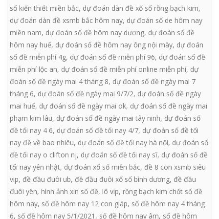
số kiến thiết miền bắc
,
dự đoán dàn đề xổ số rồng bạch kim
,
dự đoán dàn đề xsmb bắc hôm nay
,
dự đoán số de hôm nay
miền nam
,
dự đoán số đề hôm nay dương
,
dự đoán số đề
hôm nay huế
,
dự đoán số đề hôm nay ông nội mày
,
dự đoán
số đề miễn phí 4g
,
dự đoán số đề miễn phí 96
,
dự đoán số đề
miễn phí lộc an
,
dự đoán số đề miễn phí online miễn phí
,
dự
đoán số đề ngày mai 4 tháng 8
,
dự đoán số đề ngày mai 7
tháng 6
,
dự đoán số đề ngày mai 9/7/2
,
dự đoán số đề ngày
mai huế
,
dự đoán số đề ngày mai ok
,
dự đoán số đề ngày mai
phạm kim lâu
,
dự đoán số đề ngày mai tây ninh
,
dự đoán số
đề tối nay 4 6
,
dự đoán số đề tối nay 4/7
,
dự đoán số đề tối
nay đề về bao nhiêu
,
dự đoán số đề tối nay hà nội
,
dự đoán số
đề tối nay o clifton nj
,
dự đoán số đề tối nay sĩ
,
dự đoán số đề
tối nay yên nhật
,
dự đoán xổ số miền bắc
,
đề 8 con xsmb siêu
vip
,
đề đầu đuôi ub
,
đề đầu đuôi xổ số bình dương
,
đề đầu
đuôi yên
,
hình ảnh xin số đề
,
lô vip
,
rồng bạch kim chốt số đề
hôm nay
,
số đề hôm nay 12 con giáp
,
số đề hôm nay 4 tháng
6
,
số đề hôm nay 5/1/2021
,
số đề hôm nay âm
,
số đề hôm