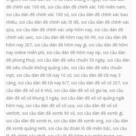
đề chính xác 100 66
,
soi cầu dàn đề chính xác 100 miền nam
,
soi cầu dàn đề chính xác 100 số
,
soi cầu dàn đề chính xác bao
nhiêu
,
soi cầu dàn đề chính xác lô đề
,
soi cầu dàn đề chính xác
qủa
,
soi cầu dàn đề chính xác ướp hôm nay
,
soi cầu dàn đề
chính xác uwc
,
soi cầu dàn đề hôm nay 00-99
,
soi cầu dàn đề
hôm nay 207
,
soi cầu dàn đề hôm nay gì
,
soi cầu dàn đề hôm
nay online miễn phí
,
soi cầu dàn đề hôm nay vip
,
soi cầu dàn
đề phong thuỷ
,
soi cầu dàn đề siêu chuẩn 50 ngày
,
soi cầu dàn
đề siêu chuẩn không quảng cáo
,
soi cầu dàn đề siêu chuẩn
mpt
,
soi cầu dàn đề tối nay 10 số
,
soi cầu dàn đề tối nay 3
càng
,
soi cầu dàn đề tối nay 6/7
,
soi cầu dàn đề xổ số 207
,
soi
cầu dàn đề xổ số ê nhỏ
,
soi cầu dàn đề xổ số gia lai
,
soi cầu
dàn đề xổ số khung 3 ngày
,
soi cầu dàn đề xổ số quảng ngãi
hôm nay
,
soi cầu dàn đề xổ số usa
,
soi cầu dàn đề xổ số
vietlott
,
soi cầu dàn đề xsmb 90 số
,
soi cầu dàn đề xsmb gì
,
soi cầu dàn đề xsmb in
,
soi cầu dàn đề xsmb ong
,
soi cầu dàn
đề xsmb quảng ninh
,
soi cầu dự đoán lô đề miền bắc
,
soi cầu
lô đề chính xác nhất
,
soi cầu lô đề hôm nay miền trung
,
soi