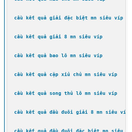
cầu kết quả giải đặc biệt mn siêu víp
cầu kết quả giải 8 mn siêu víp
cầu kết quả bao lô mn siêu víp
cầu kết quả cặp xỉu chủ mn siêu víp
cầu kết quả song thủ lô mn siêu víp
cầu kết quả đầu đuôi giải 8 mn siêu víp
cầu kết quả đầu đuôi đặc biệt mn siêu ví