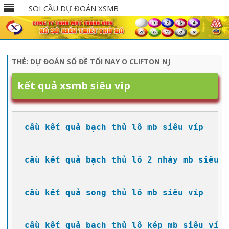
SOI CẦU DỰ ĐOÁN XSMB
Skip
to
content
THẺ:
DỰ ĐOÁN SỐ ĐỀ TỐI NAY O CLIFTON NJ
kết quả xsmb siêu vip
 cầu kết quả bạch thủ lô mb siêu víp
cầu kết quả bạch thủ lô 2 nháy mb siêu v
cầu kết quả song thủ lô mb siêu víp
cầu kết quả bạch thủ lô kép mb siêu víp