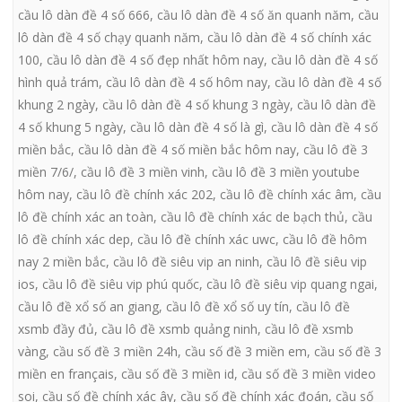
cầu lô dàn đề 4 số 666
,
cầu lô dàn đề 4 số ăn quanh năm
,
cầu
lô dàn đề 4 số chạy quanh năm
,
cầu lô dàn đề 4 số chính xác
100
,
cầu lô dàn đề 4 số đẹp nhất hôm nay
,
cầu lô dàn đề 4 số
hình quả trám
,
cầu lô dàn đề 4 số hôm nay
,
cầu lô dàn đề 4 số
khung 2 ngày
,
cầu lô dàn đề 4 số khung 3 ngày
,
cầu lô dàn đề
4 số khung 5 ngày
,
cầu lô dàn đề 4 số là gì
,
cầu lô dàn đề 4 số
miền bắc
,
cầu lô dàn đề 4 số miền bắc hôm nay
,
cầu lô đề 3
miền 7/6/
,
cầu lô đề 3 miền vinh
,
cầu lô đề 3 miền youtube
hôm nay
,
cầu lô đề chính xác 202
,
cầu lô đề chính xác âm
,
cầu
lô đề chính xác an toàn
,
cầu lô đề chính xác de bạch thủ
,
cầu
lô đề chính xác dep
,
cầu lô đề chính xác uwc
,
cầu lô đề hôm
nay 2 miền bắc
,
cầu lô đề siêu vip an ninh
,
cầu lô đề siêu vip
ios
,
cầu lô đề siêu vip phú quốc
,
cầu lô đề siêu vip quang ngai
,
cầu lô đề xổ số an giang
,
cầu lô đề xổ số uy tín
,
cầu lô đề
xsmb đầy đủ
,
cầu lô đề xsmb quảng ninh
,
cầu lô đề xsmb
vàng
,
cầu số đề 3 miền 24h
,
cầu số đề 3 miền em
,
cầu số đề 3
miền en français
,
cầu số đề 3 miền id
,
cầu số đề 3 miền video
soi
,
cầu số đề chính xác ây
,
cầu số đề chính xác đoán
,
cầu số