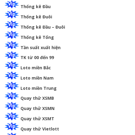
Thống kê Đầu
Thống kê Đuôi
Thống kê Đầu – Đuôi
Thống kê Tổng
Tần suất xuất hiện
TK từ 00 đến 99
Loto miền Bắc
Loto miền Nam
Loto miền Trung
Quay thử XSMB
Quay thử XSMN
Quay thử XSMT
Quay thử Vietlott