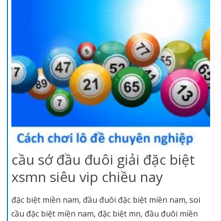
cầu sớ đầu đuôi giải đặc biệt
xsmn siêu vip chiều nay
đặc biệt miền nam, đầu đuôi đặc biệt miền nam, soi
cầu đặc biệt miền nam, đặc biệt mn, đầu đuôi miền