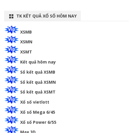
TK KẾT QUẢ XỔ SỐ HÔM NAY
XSMB
XSMN
XSMT
Kết quả hôm nay
Sổ kết quả XSMB
Sổ kết quả XSMN
Sổ kết quả XSMT
Xổ số vietlott
Xổ số Mega 6/45
Xổ số Power 6/55
Max 3D