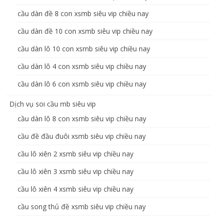
cầu dàn đề 8 con xsmb siêu vip chiều nay
cầu dàn đề 10 con xsmb siêu vip chiều nay
cầu dàn lô 10 con xsmb siêu vip chiều nay
cầu dàn lô 4 con xsmb siêu vip chiều nay
cầu dàn lô 6 con xsmb siêu vip chiều nay
Dịch vụ soi cầu mb siêu vip
cầu dàn lô 8 con xsmb siêu vip chiều nay
cầu đề đầu đuôi xsmb siêu vip chiều nay
cầu lô xiên 2 xsmb siêu vip chiều nay
cầu lô xiên 3 xsmb siêu vip chiều nay
cầu lô xiên 4 xsmb siêu vip chiều nay
cầu song thủ đề xsmb siêu vip chiều nay