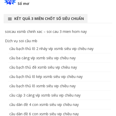
Sổ mơ
KẾT QUẢ 3 MIỀN CHỐT SỐ SIÊU CHUẨN
soicau xsmb chinh xac – soi cau 3 mien hom nay
Dịch vụ soi cầu mb
cầu bạch thủ lô 2 nháy víp xsmb siêu vip chiều nay
cầu ba càng víp xsmb siêu vip chiều nay
cầu bạch thủ đề xsmb siêu vip chiều nay
cầu bạch thủ lô kép xsmb siêu vip chiều nay
cầu bạch thủ lô xsmb siêu vip chiều nay
cầu cặp 3 càng víp xsmb siêu vip chiều nay
cầu dàn đề 4 con xsmb siêu vip chiều nay
cầu dàn đề 6 con xsmb siêu vip chiều nay