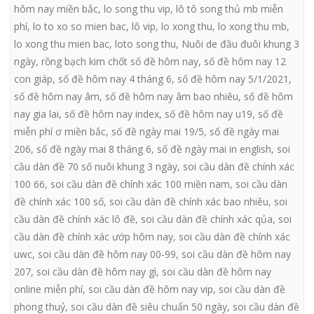
hôm nay miền bắc
,
lo song thu vip
,
lô tô song thủ mb miễn
phí
,
lo to xo so mien bac
,
lô vip
,
lo xong thu
,
lo xong thu mb
,
lo xong thu mien bac
,
loto song thu
,
Nuôi de đầu đuôi khung 3
ngày
,
rồng bạch kim chốt số đề hôm nay
,
số đề hôm nay 12
con giáp
,
số đề hôm nay 4 tháng 6
,
số đề hôm nay 5/1/2021
,
số đề hôm nay âm
,
số đề hôm nay âm bao nhiêu
,
số đề hôm
nay gia lai
,
số đề hôm nay index
,
số đề hôm nay u19
,
số đề
miễn phí ơ miền bắc
,
số đề ngày mai 19/5
,
số đề ngày mai
206
,
số đề ngày mai 8 tháng 6
,
số đề ngày mai in english
,
soi
cầu dàn đề 70 số nuôi khung 3 ngày
,
soi cầu dàn đề chính xác
100 66
,
soi cầu dàn đề chính xác 100 miền nam
,
soi cầu dàn
đề chính xác 100 số
,
soi cầu dàn đề chính xác bao nhiêu
,
soi
cầu dàn đề chính xác lô đề
,
soi cầu dàn đề chính xác qủa
,
soi
cầu dàn đề chính xác ướp hôm nay
,
soi cầu dàn đề chính xác
uwc
,
soi cầu dàn đề hôm nay 00-99
,
soi cầu dàn đề hôm nay
207
,
soi cầu dàn đề hôm nay gì
,
soi cầu dàn đề hôm nay
online miễn phí
,
soi cầu dàn đề hôm nay vip
,
soi cầu dàn đề
phong thuỷ
,
soi cầu dàn đề siêu chuẩn 50 ngày
,
soi cầu dàn đề