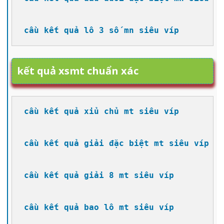
cầu kết quả lô 3 số mn siêu víp
kết quả xsmt chuẩn xác
cầu kết quả xỉu chủ mt siêu víp
cầu kết quả giải đặc biệt mt siêu víp
cầu kết quả giải 8 mt siêu víp
cầu kết quả bao lô mt siêu víp