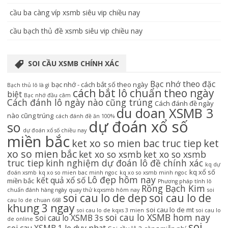
cầu ba càng víp xsmb siêu vip chiều nay
cầu bạch thủ đề xsmb siêu vip chiều nay
SOI CẦU XSMB CHÍNH XÁC
Bạc nhớ theo đặc
bạc nhớ - cách bắt số theo ngày
Bạch thủ lô là gì
cách bắt lô chuẩn theo ngày
biệt
Bạc nhớ đầu câm
Cách đánh lô ngày nào cũng trúng
Cách đánh đề ngày
du doan XSMB 3
nào cũng trúng
cách đánh đề ăn 100%
dự đoán xổ số
so
dự đoán xổ số chiều nay
miền bắc
ket xo so mien bac truc tiep
ket
xo so mien bắc
ket xo so xsmb
ket xo so xsmb
truc tiep
kinh nghiệm dự đoán lô đề chính xác
kq dự
kq xổ số
đoán xsmb
kq xo so mien bac minh ngoc
kq xo so xsmb minh ngoc
Lô đẹp hôm nay
kết quả xổ số
miền bắc
Phương pháp tính lô
Rồng Bạch Kim
chuẩn đánh hàng ngày
quay thử kqxsmb hôm nay
soi
soi cau lo de dep
soi cau lo de
cau lo de chuan 668
khung 3 ngay
soi cau lo de mt
soi cau lo de kqxs 3 mien
soi cau lo
soi cau lo XSMB hom nay
soi cau lo XSMB 3s
de online
soi