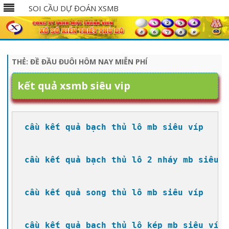
SOI CẦU DỰ ĐOÁN XSMB
Skip
to
content
THẺ:
ĐỀ ĐẦU ĐUÔI HÔM NAY MIỄN PHÍ
kết quả xsmb siêu vip
 cầu kết quả bạch thủ lô mb siêu víp
cầu kết quả bạch thủ lô 2 nháy mb siêu v
cầu kết quả song thủ lô mb siêu víp
cầu kết quả bạch thủ lô kép mb siêu víp