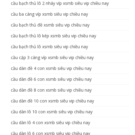
cầu bạch thủ lô 2 nháy víp xsmb siêu vip chiều nay
cầu ba càng víp xsmb siêu vip chiều nay
cầu bạch thủ đề xsmb siêu vip chiều nay
cầu bạch thủ lô kép xsmb siêu vip chiều nay
cầu bạch thủ lô xsmb siêu vip chiều nay
cầu cặp 3 càng víp xsmb siêu vip chiều nay
cầu dàn đề 4 con xsmb siêu vip chiều nay
cầu dàn đề 6 con xsmb siêu vip chiều nay
cầu dàn đề 8 con xsmb siêu vip chiều nay
cầu dàn đề 10 con xsmb siêu vip chiều nay
cầu dàn lô 10 con xsmb siêu vip chiều nay
cầu dàn lô 4 con xsmb siêu vip chiều nay
cầu dàn lô 6 con xsmb siêu vip chiều nay