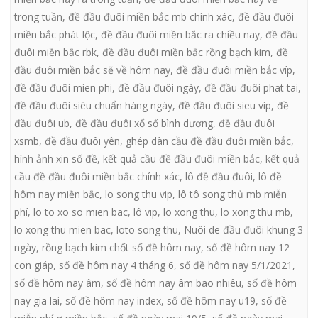
trong tuần
,
đề đầu đuôi miền bắc mb chính xác
,
đề đầu đuôi
miền bắc phát lộc
,
đề đầu đuôi miền bắc ra chiều nay
,
đề đầu
đuôi miền bắc rbk
,
đề đầu đuôi miền bắc rồng bạch kim
,
đề
đầu đuôi miền bắc sẽ về hôm nay
,
đề đầu đuôi miền bắc víp
,
đề đầu đuôi mien phi
,
đề đầu đuôi ngày
,
đề đầu đuôi phat tai
,
đề đầu đuôi siêu chuẩn hàng ngày
,
đề đầu đuôi sieu vip
,
đề
đầu đuôi ub
,
đề đầu đuôi xổ số bình dương
,
đề đầu đuôi
xsmb
,
đề đầu đuôi yên
,
ghép dàn cầu đề đầu đuôi miền bắc
,
hình ảnh xin số đề
,
kết quả cầu đề đầu đuôi miền bắc
,
kết quả
cầu đề đầu đuôi miền bắc chính xác
,
lô đề đầu đuôi
,
lô đề
hôm nay miền bắc
,
lo song thu vip
,
lô tô song thủ mb miễn
phí
,
lo to xo so mien bac
,
lô vip
,
lo xong thu
,
lo xong thu mb
,
lo xong thu mien bac
,
loto song thu
,
Nuôi de đầu đuôi khung 3
ngày
,
rồng bạch kim chốt số đề hôm nay
,
số đề hôm nay 12
con giáp
,
số đề hôm nay 4 tháng 6
,
số đề hôm nay 5/1/2021
,
số đề hôm nay âm
,
số đề hôm nay âm bao nhiêu
,
số đề hôm
nay gia lai
,
số đề hôm nay index
,
số đề hôm nay u19
,
số đề