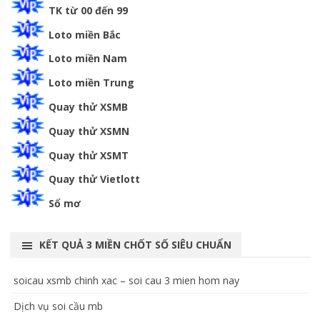
TK từ 00 đến 99
Loto miền Bắc
Loto miền Nam
Loto miền Trung
Quay thử XSMB
Quay thử XSMN
Quay thử XSMT
Quay thử Vietlott
Sổ mơ
KẾT QUẢ 3 MIỀN CHỐT SỐ SIÊU CHUẨN
soicau xsmb chinh xac – soi cau 3 mien hom nay
Dịch vụ soi cầu mb