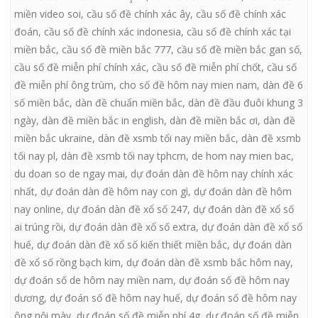
miền video soi
,
cầu số đề chính xác ây
,
cầu số đề chính xác
đoán
,
cầu số đề chính xác indonesia
,
cầu số đề chính xác tại
miền bắc
,
cầu số đề miền bắc 777
,
cầu số đề miền bắc gan số
,
cầu số đề miễn phí chính xác
,
cầu số đề miễn phí chốt
,
cầu số
đề miễn phí ông trùm
,
cho số đề hôm nay mien nam
,
dàn đề 6
số miền bắc
,
dàn đề chuẩn miền bắc
,
dàn đề đầu đuôi khung 3
ngày
,
dàn đề miền bắc in english
,
dàn đề miền bắc ơi
,
dàn đề
miền bắc ukraine
,
dàn đề xsmb tối nay miền bắc
,
dàn đề xsmb
tối nay pl
,
dàn đề xsmb tối nay tphcm
,
de hom nay mien bac
,
du doan so de ngay mai
,
dự đoán dàn đề hôm nay chính xác
nhất
,
dự đoán dàn đề hôm nay con gì
,
dự đoán dàn đề hôm
nay online
,
dự đoán dàn đề xổ số 247
,
dự đoán dàn đề xổ số
ai trúng rồi
,
dự đoán dàn đề xổ số extra
,
dự đoán dàn đề xổ số
huế
,
dự đoán dàn đề xổ số kiến thiết miền bắc
,
dự đoán dàn
đề xổ số rồng bạch kim
,
dự đoán dàn đề xsmb bắc hôm nay
,
dự đoán số de hôm nay miền nam
,
dự đoán số đề hôm nay
dương
,
dự đoán số đề hôm nay huế
,
dự đoán số đề hôm nay
ông nội mày
,
dự đoán số đề miễn phí 4g
,
dự đoán số đề miễn