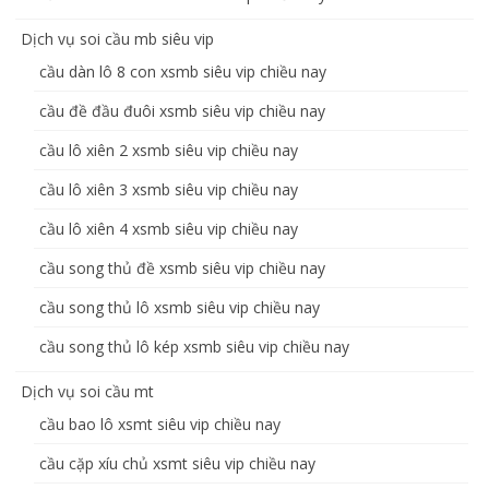
Dịch vụ soi cầu mb siêu vip
cầu dàn lô 8 con xsmb siêu vip chiều nay
cầu đề đầu đuôi xsmb siêu vip chiều nay
cầu lô xiên 2 xsmb siêu vip chiều nay
cầu lô xiên 3 xsmb siêu vip chiều nay
cầu lô xiên 4 xsmb siêu vip chiều nay
cầu song thủ đề xsmb siêu vip chiều nay
cầu song thủ lô xsmb siêu vip chiều nay
cầu song thủ lô kép xsmb siêu vip chiều nay
Dịch vụ soi cầu mt
cầu bao lô xsmt siêu vip chiều nay
cầu cặp xíu chủ xsmt siêu vip chiều nay