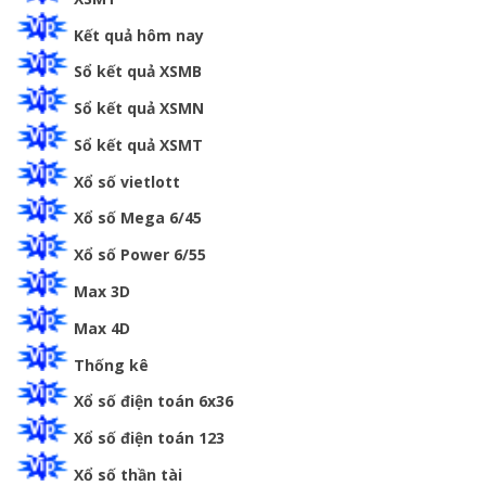
Kết quả hôm nay
Sổ kết quả XSMB
Sổ kết quả XSMN
Sổ kết quả XSMT
Xổ số vietlott
Xổ số Mega 6/45
Xổ số Power 6/55
Max 3D
Max 4D
Thống kê
Xổ số điện toán 6x36
Xổ số điện toán 123
Xổ số thần tài