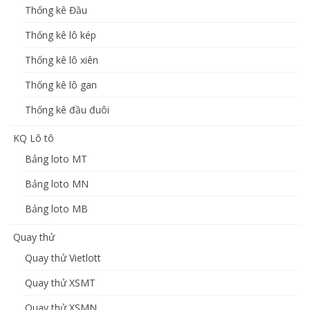
Thống kê Đầu
Thống kê lô kép
Thống kê lô xiên
Thống kê lô gan
Thống kê đầu đuôi
KQ Lô tô
Bảng loto MT
Bảng loto MN
Bảng loto MB
Quay thử
Quay thử Vietlott
Quay thử XSMT
Quay thử XSMN