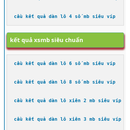
cầu kết quả dàn lô 4 số mb siêu víp
kết quả xsmb siêu chuẩn
cầu kết quả dàn lô 6 số mb siêu víp
cầu kết quả dàn lô 8 số mb siêu víp
cầu kết quả dàn lô xiên 2 mb siêu víp
cầu kết quả dàn lô xiên 3 mb siêu víp