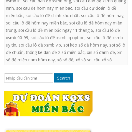
xsmb in
,
soi cầu dàn đề xsmb ong
,
soi cầu dàn đề xsmb quảng
ninh
,
soi cau de hom nay mien bac
,
soi cầu dự đoán lô đề
miền bắc
,
soi cầu lô đề chính xác nhất
,
soi cầu lô đề hôm nay
,
soi cầu lô đề hôm nay miền bắc
,
soi cầu lô đề hôm nay miền
trung
,
soi cầu lô đề miền bắc ngày 11 tháng 6
,
soi cầu lô đề
xsmb 00-99
,
soi cầu lô đề xsmb iq option
,
soi cầu lô đề xsmb
uy tín
,
soi cầu lô đề xsmb vip
,
soi kèo số đề hôm nay
,
soi số lô
đề chuẩn
,
thống kê dàn đề 2 số miền bắc
,
xin số đánh đề
,
xin
số đề miền nam hôm nay
,
xổ số đề
,
xổ số soi cầu xổ số
Search