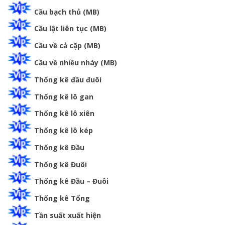
Cầu bạch thủ (MB)
Cầu lật liên tục (MB)
Cầu về cả cặp (MB)
Cầu về nhiều nháy (MB)
Thống kê đầu đuôi
Thống kê lô gan
Thống kê lô xiên
Thống kê lô kép
Thống kê Đầu
Thống kê Đuôi
Thống kê Đầu – Đuôi
Thống kê Tổng
Tần suất xuất hiện