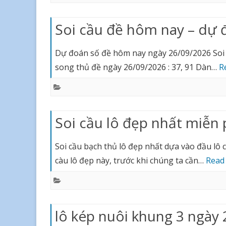
Soi cầu đề hôm nay – dự 
Dự đoán số đề hôm nay ngày 26/09/2026 Soi c
song thủ đề ngày 26/09/2026 : 37, 91 Dàn…
R
Soi cầu lô đẹp nhất miễn
Soi cầu bạch thủ lô đẹp nhất dựa vào đầu l
càu lô đẹp này, trước khi chúng ta cần…
Read
lô kép nuôi khung 3 ngày