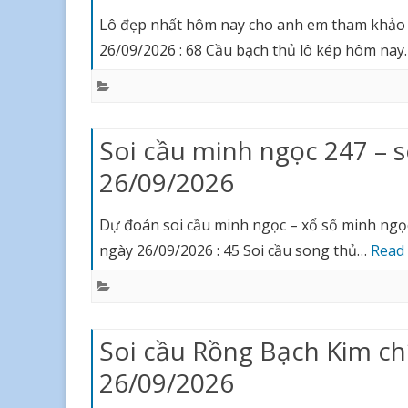
Lô đẹp nhất hôm nay cho anh em tham khảo n
26/09/2026 : 68 Cầu bạch thủ lô kép hôm na
Soi cầu minh ngọc 247 – 
26/09/2026
Dự đoán soi cầu minh ngọc – xổ số minh ngọc
ngày 26/09/2026 : 45 Soi cầu song thủ…
Read
Soi cầu Rồng Bạch Kim ch
26/09/2026