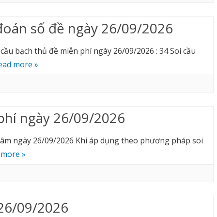
đoán số đề ngày 26/09/2026
ầu bạch thủ đề miễn phí ngày 26/09/2026 : 34 Soi cầu
ead more »
 phí ngày 26/09/2026
ô câm ngày 26/09/2026 Khi áp dụng theo phương pháp soi
 more »
 26/09/2026