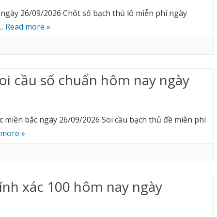
gày 26/09/2026 Chốt số bạch thủ lô miễn phí ngày
y…
Read more »
soi cầu số chuẩn hôm nay ngày
 miền bắc ngày 26/09/2026 Soi cầu bạch thủ đề miễn phí
 more »
ính xác 100 hôm nay ngày