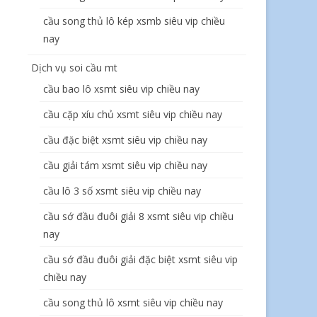
cầu song thủ lô kép xsmb siêu vip chiều
nay
Dịch vụ soi cầu mt
cầu bao lô xsmt siêu vip chiều nay
cầu cặp xíu chủ xsmt siêu vip chiều nay
cầu đặc biệt xsmt siêu vip chiều nay
cầu giải tám xsmt siêu vip chiều nay
cầu lô 3 số xsmt siêu vip chiều nay
cầu sớ đầu đuôi giải 8 xsmt siêu vip chiều
nay
cầu sớ đầu đuôi giải đặc biệt xsmt siêu vip
chiều nay
cầu song thủ lô xsmt siêu vip chiều nay