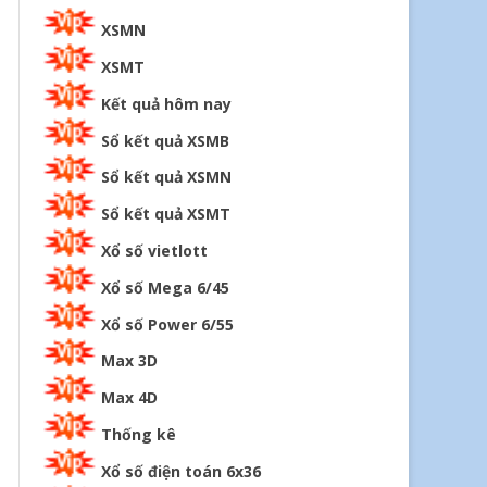
XSMN
XSMT
Kết quả hôm nay
Sổ kết quả XSMB
Sổ kết quả XSMN
Sổ kết quả XSMT
Xổ số vietlott
Xổ số Mega 6/45
Xổ số Power 6/55
Max 3D
Max 4D
Thống kê
Xổ số điện toán 6x36