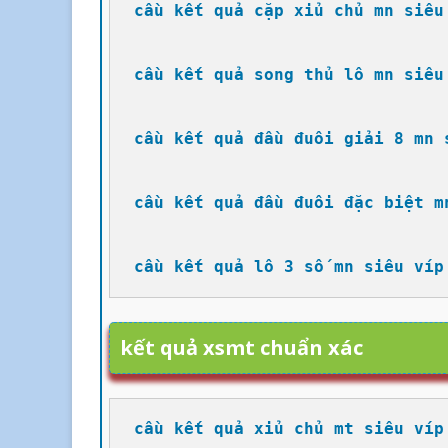
cầu kết quả cặp xỉu chủ mn siêu
cầu kết quả song thủ lô mn siêu
cầu kết quả đầu đuôi giải 8 mn 
cầu kết quả đầu đuôi đặc biệt m
cầu kết quả lô 3 số mn siêu víp
kết quả xsmt chuẩn xác
cầu kết quả xỉu chủ mt siêu víp