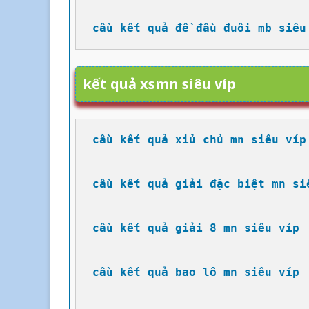
cầu kết quả đề đầu đuôi mb siêu
kết quả xsmn siêu víp
cầu kết quả xỉu chủ mn siêu víp
cầu kết quả giải đặc biệt mn si
cầu kết quả giải 8 mn siêu víp
cầu kết quả bao lô mn siêu víp