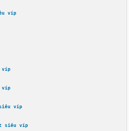
êu víp
 víp
 víp
siêu víp
t siêu víp