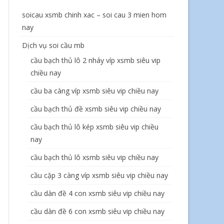
soicau xsmb chinh xac – soi cau 3 mien hom
nay
Dịch vụ soi cầu mb
cầu bạch thủ lô 2 nháy víp xsmb siêu vip
chiều nay
cầu ba càng víp xsmb siêu vip chiều nay
cầu bạch thủ đề xsmb siêu vip chiều nay
cầu bạch thủ lô kép xsmb siêu vip chiều
nay
cầu bạch thủ lô xsmb siêu vip chiều nay
cầu cặp 3 càng víp xsmb siêu vip chiều nay
cầu dàn đề 4 con xsmb siêu vip chiều nay
cầu dàn đề 6 con xsmb siêu vip chiều nay