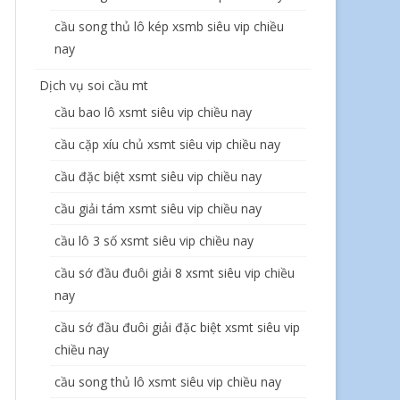
cầu song thủ lô kép xsmb siêu vip chiều
nay
Dịch vụ soi cầu mt
cầu bao lô xsmt siêu vip chiều nay
cầu cặp xíu chủ xsmt siêu vip chiều nay
cầu đặc biệt xsmt siêu vip chiều nay
cầu giải tám xsmt siêu vip chiều nay
cầu lô 3 số xsmt siêu vip chiều nay
cầu sớ đầu đuôi giải 8 xsmt siêu vip chiều
nay
cầu sớ đầu đuôi giải đặc biệt xsmt siêu vip
chiều nay
cầu song thủ lô xsmt siêu vip chiều nay