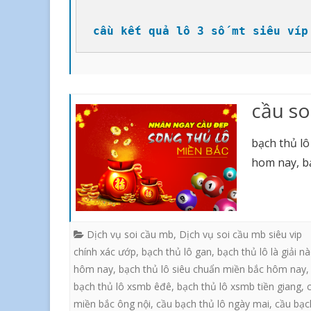
cầu kết quả lô 3 số mt siêu víp
cầu so
bạch thủ lô
hom nay, b
Dịch vụ soi cầu mb
,
Dịch vụ soi cầu mb siêu vip
chính xác ướp
,
bạch thủ lô gan
,
bạch thủ lô là giải n
hôm nay
,
bạch thủ lô siêu chuẩn miền bắc hôm nay
bạch thủ lô xsmb êđê
,
bạch thủ lô xsmb tiền giang
,
miền bắc ông nội
,
cầu bạch thủ lô ngày mai
,
cầu bạch