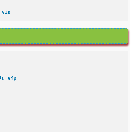
 víp
êu víp