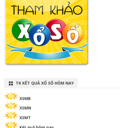
TK KẾT QUẢ XỔ SỐ HÔM NAY
XSMB
XSMN
XSMT
Kết quả hôm nay