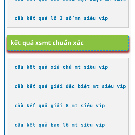
cầu kết quả lô 3 số mn siêu víp
kết quả xsmt chuẩn xác
cầu kết quả xỉu chủ mt siêu víp
cầu kết quả giải đặc biệt mt siêu víp
cầu kết quả giải 8 mt siêu víp
cầu kết quả bao lô mt siêu víp