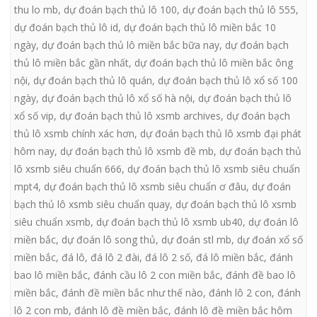
thu lo mb
,
dự đoán bạch thủ lô 100
,
dự đoán bạch thủ lô 555
,
dự đoán bạch thủ lô id
,
dự đoán bạch thủ lô miền bắc 10
ngày
,
dự đoán bạch thủ lô miền bắc bữa nay
,
dự đoán bạch
thủ lô miền bắc gần nhất
,
dự đoán bạch thủ lô miền bắc ông
nội
,
dự đoán bạch thủ lô quán
,
dự đoán bạch thủ lô xổ số 100
ngày
,
dự đoán bạch thủ lô xổ số hà nội
,
dự đoán bạch thủ lô
xổ số vip
,
dự đoán bạch thủ lô xsmb archives
,
dự đoán bạch
thủ lô xsmb chính xác hơn
,
dự đoán bạch thủ lô xsmb đại phát
hôm nay
,
dự đoán bạch thủ lô xsmb đề mb
,
dự đoán bạch thủ
lô xsmb siêu chuẩn 666
,
dự đoán bạch thủ lô xsmb siêu chuẩn
mpt4
,
dự đoán bạch thủ lô xsmb siêu chuẩn ơ đâu
,
dự đoán
bạch thủ lô xsmb siêu chuẩn quay
,
dự đoán bạch thủ lô xsmb
siêu chuẩn xsmb
,
dự đoán bạch thủ lô xsmb ub40
,
dự đoán lô
miền bắc
,
dự đoán lô song thủ
,
dự đoán stl mb
,
dự đoán xổ số
miền bắc
,
đá lô
,
đá lô 2 đài
,
đá lô 2 số
,
đá lô miền bắc
,
đánh
bao lô miền bắc
,
đánh cầu lô 2 con miền bắc
,
đánh đề bao lô
miền bắc
,
đánh đề miền bắc như thế nào
,
đánh lô 2 con
,
đánh
lô 2 con mb
,
đánh lô đề miền bắc
,
đánh lô đề miền bắc hôm