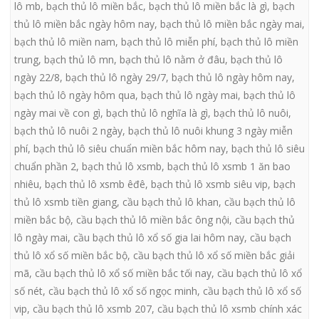
lô mb
,
bạch thủ lô miền bắc
,
bạch thủ lô miền bắc là gì
,
bạch
thủ lô miền bắc ngày hôm nay
,
bạch thủ lô miền bắc ngày mai
,
bạch thủ lô miền nam
,
bạch thủ lô miễn phí
,
bạch thủ lô miền
trung
,
bạch thủ lô mn
,
bạch thủ lô nằm ở đâu
,
bạch thủ lô
ngày 22/8
,
bạch thủ lô ngày 29/7
,
bạch thủ lô ngày hôm nay
,
bạch thủ lô ngày hôm qua
,
bạch thủ lô ngày mai
,
bạch thủ lô
ngày mai về con gì
,
bạch thủ lô nghĩa là gì
,
bạch thủ lô nuôi
,
bạch thủ lô nuôi 2 ngày
,
bạch thủ lô nuôi khung 3 ngày miễn
phí
,
bạch thủ lô siêu chuẩn miền bắc hôm nay
,
bạch thủ lô siêu
chuẩn phần 2
,
bạch thủ lô xsmb
,
bạch thủ lô xsmb 1 ăn bao
nhiêu
,
bạch thủ lô xsmb êđê
,
bạch thủ lô xsmb siêu vip
,
bạch
thủ lô xsmb tiền giang
,
cầu bạch thủ lô khan
,
cầu bạch thủ lô
miền bắc bộ
,
cầu bạch thủ lô miền bắc ông nội
,
cầu bạch thủ
lô ngày mai
,
cầu bạch thủ lô xổ số gia lai hôm nay
,
cầu bạch
thủ lô xổ số miền bắc bộ
,
cầu bạch thủ lô xổ số miền bắc giải
mã
,
cầu bạch thủ lô xổ số miền bắc tối nay
,
cầu bạch thủ lô xổ
số nét
,
cầu bạch thủ lô xổ số ngọc minh
,
cầu bạch thủ lô xổ số
vip
,
cầu bạch thủ lô xsmb 207
,
cầu bạch thủ lô xsmb chính xác