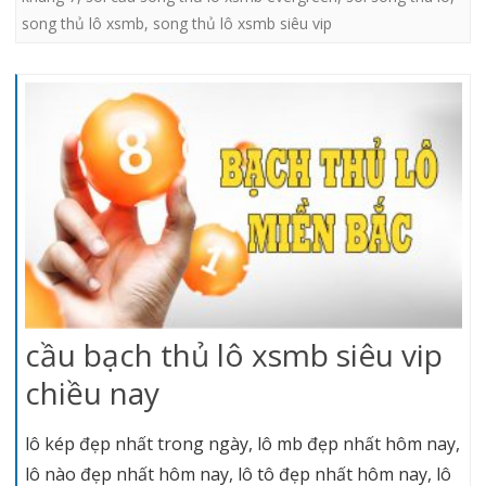
song thủ lô xsmb
,
song thủ lô xsmb siêu vip
cầu bạch thủ lô xsmb siêu vip
chiều nay
lô kép đẹp nhất trong ngày, lô mb đẹp nhất hôm nay,
lô nào đẹp nhất hôm nay, lô tô đẹp nhất hôm nay, lô