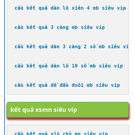
cầu kết quả dàn lô xiên 4 mb siêu víp
cầu kết quả 3 càng mb siêu víp
cầu kết quả dàn 3 càng 2 số mb siêu víp
cầu kết quả dàn lô 10 số mb siêu víp
cầu kết quả đề đầu đuôi mb siêu víp
kết quả xsmn siêu víp
cầu kết quả xỉu chủ mn siêu víp