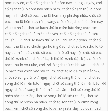
hôm nay ên
,
chốt số bạch thủ lô hôm nay khung 2 ngày
,
chốt
số bạch thủ lô hôm nay mien nam
,
chốt số bạch thủ lô hôm
nay ninh
,
chốt số bạch thủ lô hôm nay phí đẹp nhất
,
chốt số
bạch thủ lô hôm nay rồng vàng
,
chốt số bạch thủ lô hôm nay
về bao nhiêu
,
chốt số bạch thủ lô miền bắc rồng bạch kim
,
chốt số bạch thủ lô miền bắc yên
,
chốt số bạch thủ lô siêu
chuẩn 007
,
chốt số bạch thủ lô siêu chuẩn dự đoán
,
chốt số
bạch thủ lô siêu chuẩn giờ hoàng đạo
,
chốt số bạch thủ lô tối
nay de miền bắc
,
chốt số bạch thủ lô tối nay nội
,
chốt số bạch
thủ lô xsmb cầu
,
chốt số bạch thủ lô xsmb đặc biệt
,
chốt số
bạch thủ lô youtube
,
chốt số lô bạch thủ chính xác 00
,
chốt số
lô bạch thủ chính xác ray churn
,
chốt số lô đề miền bắc 5/7
,
chốt số song thủ lô 7 ngày
,
chốt số song thủ lô mb
,
chốt số
song thủ lô miền bắc 1 ngày
,
chốt số song thủ lô miền bắc 100
ngày
,
chốt số song thủ lô miền bắc âm
,
chốt số song thủ lô
miền bắc ba miền
,
chốt số song thủ lô siêu chuẩn
,
chốt số
song thủ lô xsmb ba miền
,
chốt số song thủ lô xsmb rông
bạch kim
,
chốt số song thủ lô xsmb yesterday
,
du doan bach