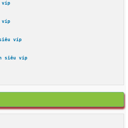
 víp
 víp
siêu víp
n siêu víp