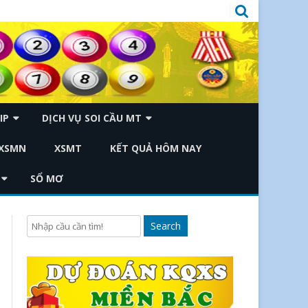
IP
DỊCH VỤ SOI CẦU MT
XSMN
CẦU BAO LÔ XSMT SIÊU VIP
XSMT
KẾT QUẢ HÔM NAY
CHIỀU NAY
SỔ MƠ
CẦU CẶP XÍU CHỦ XSMT SIÊU
ETLOTT
VIP CHIỀU NAY
Search
SMT
CẦU ĐẶC BIỆT XSMT SIÊU VIP
CHIỀU NAY
SMN
CẦU GIẢI TÁM XSMT SIÊU VIP
SMB
CHIỀU NAY