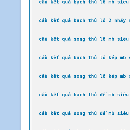
CẦU GIẢI TÁM XSMN SIÊU VIP
 cầu kết quả bạch thủ lô mb siêu
XỔ SỐ VIETLOTT
CHIỀU NAY
THỐNG KÊ
CẦU LÔ 3 SỐ XSMN SIÊU VIP
cầu kết quả bạch thủ lô 2 nháy 
CHIỀU NAY
CẦU SỚ ĐẦU ĐUÔI GIẢI 8 XSMN
cầu kết quả song thủ lô mb siêu
SIÊU VIP CHIỀU NAY
CẦU SỚ ĐẦU ĐUÔI GIẢI ĐẶC
cầu kết quả bạch thủ lô kép mb 
BIỆT XSMN SIÊU VIP CHIỀU NAY
CẦU SONG THỦ LÔ XSMN SIÊU
cầu kết quả song thủ lô kép mb 
VIP CHIỀU NAY
CẦU XÍU CHỦ XSMN SIÊU VIP
cầu kết quả bạch thủ đề mb siêu
CHIỀU NAY
cầu kết quả song thủ đề mb siêu