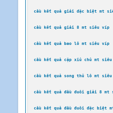
cầu kết quả giải đặc biệt mt si
cầu kết quả giải 8 mt siêu víp
cầu kết quả bao lô mt siêu víp
cầu kết quả cặp xỉu chủ mt siêu
cầu kết quả song thủ lô mt siêu
cầu kết quả đầu đuôi giải 8 mt 
cầu kết quả đầu đuôi đặc biệt m