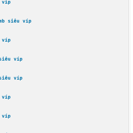
 víp
THỐNG KÊ ĐUÔI
CẦU BẠCH THỦ LÔ XSMB SIÊU
CẦU LÔ XIÊN 4 XSMB SIÊU VIP
VIP CHIỀU NAY
CHIỀU NAY
THỐNG KÊ ĐẦU
mb siêu víp
CẦU CẶP 3 CÀNG VÍP XSMB SIÊU
CẦU SONG THỦ ĐỀ XSMB SIÊU
THỐNG KÊ LÔ KÉP
VIP CHIỀU NAY
VIP CHIỀU NAY
 víp
THỐNG KÊ LÔ XIÊN
CẦU DÀN ĐỀ 4 CON XSMB SIÊU
CẦU SONG THỦ LÔ XSMB SIÊU
VIP CHIỀU NAY
THỐNG KÊ LÔ GAN
VIP CHIỀU NAY
siêu víp
CẦU DÀN ĐỀ 6 CON XSMB SIÊU
THỐNG KÊ ĐẦU ĐUÔI
CẦU SONG THỦ LÔ KÉP XSMB
VIP CHIỀU NAY
SIÊU VIP CHIỀU NAY
siêu víp
CẦU DÀN ĐỀ 8 CON XSMB SIÊU
VIP CHIỀU NAY
 víp
CẦU DÀN ĐỀ 10 CON XSMB SIÊU
VIP CHIỀU NAY
 víp
CẦU DÀN LÔ 10 CON XSMB SIÊU
VIP CHIỀU NAY