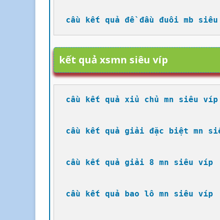
cầu kết quả đề đầu đuôi mb siêu
kết quả xsmn siêu víp
cầu kết quả xỉu chủ mn siêu víp
cầu kết quả giải đặc biệt mn si
cầu kết quả giải 8 mn siêu víp
cầu kết quả bao lô mn siêu víp