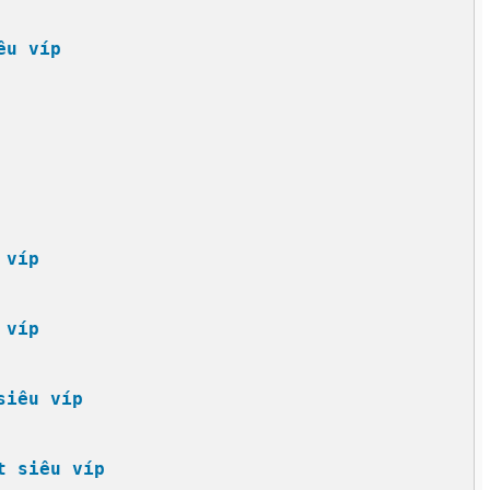
êu víp
 víp
 víp
siêu víp
t siêu víp