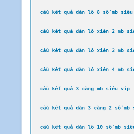
cầu kết quả dàn lô 8 số mb siêu
cầu kết quả dàn lô xiên 2 mb si
cầu kết quả dàn lô xiên 3 mb si
cầu kết quả dàn lô xiên 4 mb si
cầu kết quả 3 càng mb siêu víp
cầu kết quả dàn 3 càng 2 số mb 
cầu kết quả dàn lô 10 số mb siê