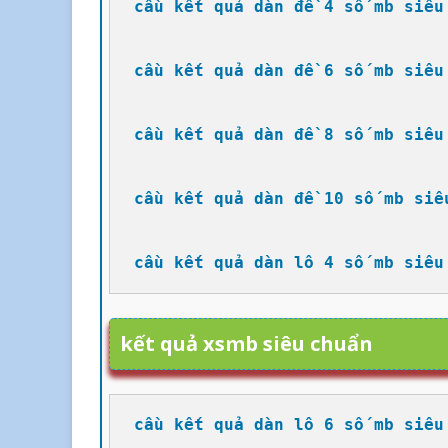
cầu kết quả dàn đề 4 số mb siêu
cầu kết quả dàn đề 6 số mb siêu
cầu kết quả dàn đề 8 số mb siêu
cầu kết quả dàn đề 10 số mb siê
cầu kết quả dàn lô 4 số mb siêu
kết quả xsmb siêu chuẩn
cầu kết quả dàn lô 6 số mb siêu