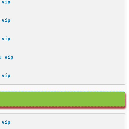
 víp
CẦU DÀN LÔ 4 CON XSMB SIÊU
VIP CHIỀU NAY
 víp
CẦU DÀN LÔ 6 CON XSMB SIÊU
VIP CHIỀU NAY
 víp
u víp
 víp
 víp