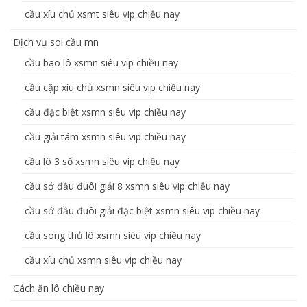
cầu xíu chủ xsmt siêu vip chiều nay
Dịch vụ soi cầu mn
cầu bao lô xsmn siêu vip chiều nay
cầu cặp xíu chủ xsmn siêu vip chiều nay
cầu đặc biệt xsmn siêu vip chiều nay
cầu giải tám xsmn siêu vip chiều nay
cầu lô 3 số xsmn siêu vip chiều nay
cầu sớ đầu đuôi giải 8 xsmn siêu vip chiều nay
cầu sớ đầu đuôi giải đặc biệt xsmn siêu vip chiều nay
cầu song thủ lô xsmn siêu vip chiều nay
cầu xíu chủ xsmn siêu vip chiều nay
Cách ăn lô chiều nay