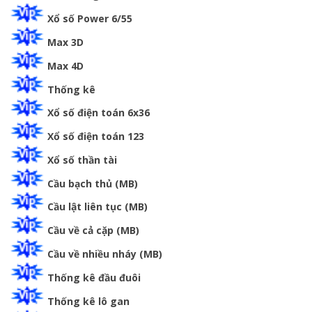
Xổ số Power 6/55
Max 3D
Max 4D
Thống kê
Xổ số điện toán 6x36
Xổ số điện toán 123
Xổ số thần tài
Cầu bạch thủ (MB)
Cầu lật liên tục (MB)
Cầu về cả cặp (MB)
Cầu về nhiều nháy (MB)
Thống kê đầu đuôi
Thống kê lô gan