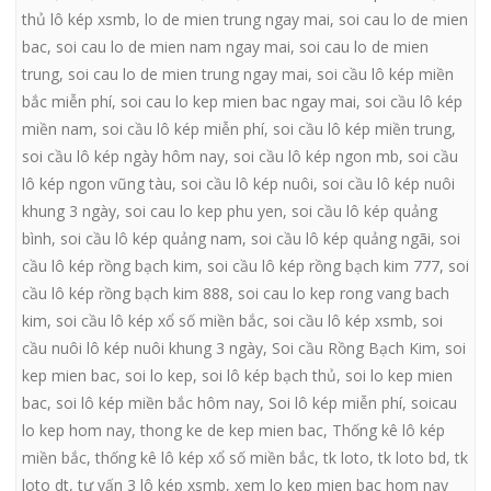
thủ lô kép xsmb
,
lo de mien trung ngay mai
,
soi cau lo de mien
bac
,
soi cau lo de mien nam ngay mai
,
soi cau lo de mien
trung
,
soi cau lo de mien trung ngay mai
,
soi cầu lô kép miền
bắc miễn phí
,
soi cau lo kep mien bac ngay mai
,
soi cầu lô kép
miền nam
,
soi cầu lô kép miễn phí
,
soi cầu lô kép miền trung
,
soi cầu lô kép ngày hôm nay
,
soi cầu lô kép ngon mb
,
soi cầu
lô kép ngon vũng tàu
,
soi cầu lô kép nuôi
,
soi cầu lô kép nuôi
khung 3 ngày
,
soi cau lo kep phu yen
,
soi cầu lô kép quảng
bình
,
soi cầu lô kép quảng nam
,
soi cầu lô kép quảng ngãi
,
soi
cầu lô kép rồng bạch kim
,
soi cầu lô kép rồng bạch kim 777
,
soi
cầu lô kép rồng bạch kim 888
,
soi cau lo kep rong vang bach
kim
,
soi cầu lô kép xổ số miền bắc
,
soi cầu lô kép xsmb
,
soi
cầu nuôi lô kép nuôi khung 3 ngày
,
Soi cầu Rồng Bạch Kim
,
soi
kep mien bac
,
soi lo kep
,
soi lô kép bạch thủ
,
soi lo kep mien
bac
,
soi lô kép miền bắc hôm nay
,
Soi lô kép miễn phí
,
soicau
lo kep hom nay
,
thong ke de kep mien bac
,
Thống kê lô kép
miền bắc
,
thống kê lô kép xổ số miền bắc
,
tk loto
,
tk loto bd
,
tk
loto dt
,
tư vấn 3 lô kép xsmb
,
xem lo kep mien bac hom nay