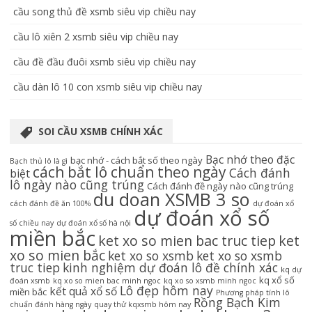
cầu song thủ đề xsmb siêu vip chiều nay
cầu lô xiên 2 xsmb siêu vip chiều nay
cầu đề đầu đuôi xsmb siêu vip chiều nay
cầu dàn lô 10 con xsmb siêu vip chiều nay
SOI CẦU XSMB CHÍNH XÁC
Bạc nhớ theo đặc
bạc nhớ - cách bắt số theo ngày
Bạch thủ lô là gì
cách bắt lô chuẩn theo ngày
Cách đánh
biệt
lô ngày nào cũng trúng
Cách đánh đề ngày nào cũng trúng
du doan XSMB 3 so
cách đánh đề ăn 100%
dự đoán xổ
dự đoán xổ số
số chiều nay
dự đoán xổ số hà nội
miền bắc
ket xo so mien bac truc tiep
ket
xo so mien bắc
ket xo so xsmb
ket xo so xsmb
truc tiep
kinh nghiệm dự đoán lô đề chính xác
kq dự
kq xổ số
đoán xsmb
kq xo so mien bac minh ngoc
kq xo so xsmb minh ngoc
Lô đẹp hôm nay
kết quả xổ số
miền bắc
Phương pháp tính lô
Rồng Bạch Kim
chuẩn đánh hàng ngày
quay thử kqxsmb hôm nay