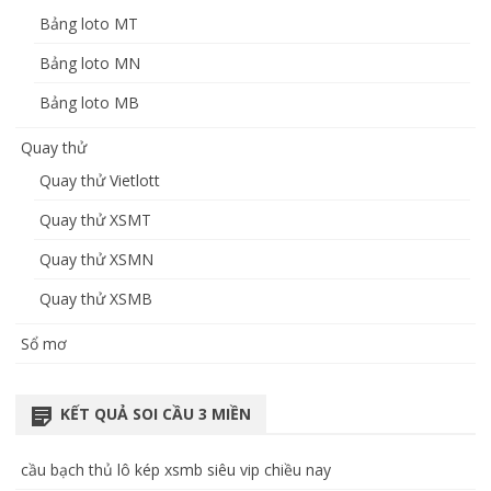
Bảng loto MT
Bảng loto MN
Bảng loto MB
Quay thử
Quay thử Vietlott
Quay thử XSMT
Quay thử XSMN
Quay thử XSMB
Sổ mơ
KẾT QUẢ SOI CẦU 3 MIỀN
cầu bạch thủ lô kép xsmb siêu vip chiều nay