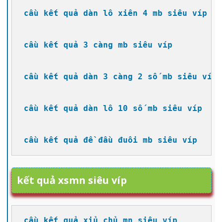
cầu kết quả dàn lô xiên 4 mb siêu víp
cầu kết quả 3 càng mb siêu víp
cầu kết quả dàn 3 càng 2 số mb siêu víp
cầu kết quả dàn lô 10 số mb siêu víp
cầu kết quả đề đầu đuôi mb siêu víp
kết quả xsmn siêu víp
cầu kết quả xỉu chủ mn siêu víp