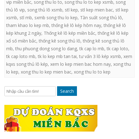
vip miền bắc
,
song thu lo to
,
song thu lo to kep xsmb
,
song
thủ lô vip
,
song thủ lô xsmb
,
stl kep
,
stl kep mien bac
,
stl kep
xsmb
,
stl mb
,
sxmb song thu lo kep
,
Tần suất song thủ lô
,
tham khao lo kep mb
,
thống kê lô kép hôm nay
,
thống kê lô
kép khung 2 ngày
,
Thống kê lô kép miền bắc
,
thống kê lô kép
xổ số miền bắc
,
thống kê song thủ lô
,
thống kê song thủ lô
mb
,
thu phuong dong song lo dang
,
tk cap lo mb
,
tk cap loto
,
tk cap loto mb
,
tk lo kep mb tan tai
,
tư vấn 3 lô kép xsmb
,
xem
kqxs song thủ lô kép
,
xem lo kep mien bac hom nay
,
xong thu
lo kep
,
xong thu lo kep mien bac
,
xong thu lo to kep
Search