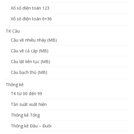
Xổ số điện toán 123
Xổ số điện toán 6×36
TK Cầu
Cầu về nhiều nháy (MB)
Cầu về cả cặp (MB)
Cầu lật liên tục (MB)
Cầu bạch thủ (MB)
Thống kê
TK từ 00 đến 99
Tần suất xuất hiện
Thống kê Tổng
Thống kê Đầu – Đuôi