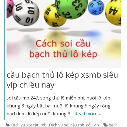
cầu bạch thủ lô kép xsmb siêu
vip chiều nay
soi cầu mb 247, song thủ lô miễn phí, nuôi lô kép
khung 3 ngày bất bại, nuôi lô khung 5 ngày rồng
bạch kim, lô kép nuôi khung 3…
Read more »
Dịch vụ soi cầu mb
,
Dịch vụ soi cầu mb siêu vip
bạch