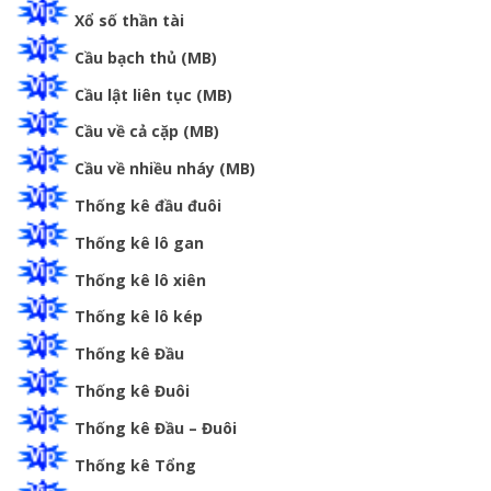
Xổ số thần tài
Cầu bạch thủ (MB)
Cầu lật liên tục (MB)
Cầu về cả cặp (MB)
Cầu về nhiều nháy (MB)
Thống kê đầu đuôi
Thống kê lô gan
Thống kê lô xiên
Thống kê lô kép
Thống kê Đầu
Thống kê Đuôi
Thống kê Đầu – Đuôi
Thống kê Tổng