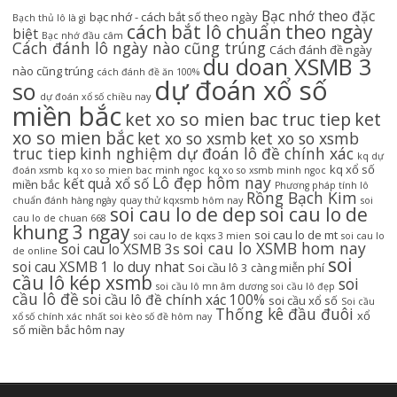
Bạc nhớ theo đặc
bạc nhớ - cách bắt số theo ngày
Bạch thủ lô là gì
cách bắt lô chuẩn theo ngày
biệt
Bạc nhớ đầu câm
Cách đánh lô ngày nào cũng trúng
Cách đánh đề ngày
du doan XSMB 3
nào cũng trúng
cách đánh đề ăn 100%
dự đoán xổ số
so
dự đoán xổ số chiều nay
miền bắc
ket xo so mien bac truc tiep
ket
xo so mien bắc
ket xo so xsmb
ket xo so xsmb
truc tiep
kinh nghiệm dự đoán lô đề chính xác
kq dự
kq xổ số
đoán xsmb
kq xo so mien bac minh ngoc
kq xo so xsmb minh ngoc
Lô đẹp hôm nay
kết quả xổ số
miền bắc
Phương pháp tính lô
Rồng Bạch Kim
chuẩn đánh hàng ngày
quay thử kqxsmb hôm nay
soi
soi cau lo de dep
soi cau lo de
cau lo de chuan 668
khung 3 ngay
soi cau lo de mt
soi cau lo de kqxs 3 mien
soi cau lo
soi cau lo XSMB hom nay
soi cau lo XSMB 3s
de online
soi
soi cau XSMB 1 lo duy nhat
Soi cầu lô 3 càng miễn phí
cầu lô kép xsmb
soi
soi cầu lô mn âm dương
soi cầu lô đẹp
cầu lô đề
soi cầu lô đề chính xác 100%
soi cầu xổ số
Soi cầu
Thống kê đầu đuôi
xổ
xổ số chính xác nhất
soi kèo số đề hôm nay
số miền bắc hôm nay