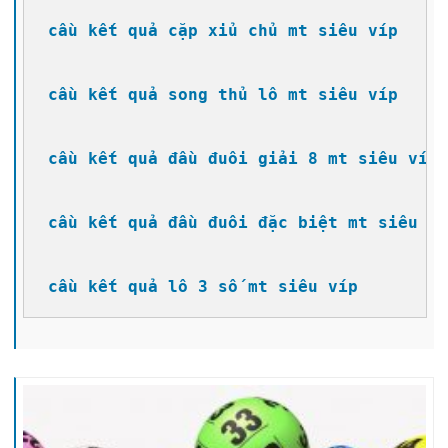
cầu kết quả cặp xỉu chủ mt siêu víp
cầu kết quả song thủ lô mt siêu víp
cầu kết quả đầu đuôi giải 8 mt siêu víp
cầu kết quả đầu đuôi đặc biệt mt siêu ví
cầu kết quả lô 3 số mt siêu víp