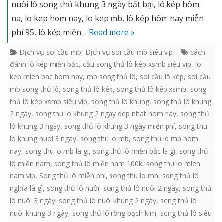
nuôi lô song thủ khung 3 ngày bất bại, lô kép hôm
na, lo kep hom nay, lo kep mb, lô kép hôm nay miễn
phí 95, lô kép miền…
Read more »
Dịch vụ soi cầu mb
,
Dịch vụ soi cầu mb siêu vip
cách
đánh lô kép miền bắc
,
cầu song thủ lô kép xsmb siêu vip
,
lo
kep mien bac hom nay
,
mb song thủ lô
,
soi cầu lô kép
,
soi cầu
mb song thủ lô
,
song thủ lô kép
,
song thủ lô kép xsmb
,
song
thủ lô kép xsmb siêu vip
,
song thủ lô khung
,
song thủ lô khung
2 ngày
,
song thu lo khung 2 ngay dep nhat hom nay
,
song thủ
lô khung 3 ngày
,
song thủ lô khung 3 ngày miễn phí
,
song thu
lo khung nuoi 3 ngay
,
song thu lo mb
,
song thu lo mb hom
nay
,
song thu lo mb la gi
,
song thủ lô miền bắc là gì
,
song thủ
lô miền nam
,
song thủ lô miền nam 100k
,
song thu lo mien
nam vip
,
Song thủ lô miễn phí
,
song thu lo mn
,
song thủ lô
nghĩa là gì
,
song thủ lô nuôi
,
song thủ lô nuôi 2 ngày
,
song thủ
lô nuôi 3 ngày
,
song thủ lô nuôi khung 2 ngày
,
song thủ lô
nuôi khung 3 ngày
,
song thủ lô rồng bạch kim
,
song thủ lô siêu