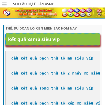
SOI CẦU DỰ ĐOÁN XSMB
Skip
to
content
THẺ:
DU DOAN LO XIEN MIEN BAC HOM NAY
kết quả xsmb siêu vip
 cầu kết quả bạch thủ lô mb siêu víp
cầu kết quả bạch thủ lô 2 nháy mb siêu v
cầu kết quả song thủ lô mb siêu víp
cầu kết quả bạch thủ lô kép mb siêu víp