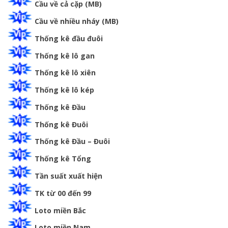
Cầu về cả cặp (MB)
Cầu về nhiều nháy (MB)
Thống kê đầu đuôi
Thống kê lô gan
Thống kê lô xiên
Thống kê lô kép
Thống kê Đầu
Thống kê Đuôi
Thống kê Đầu – Đuôi
Thống kê Tổng
Tần suất xuất hiện
TK từ 00 đến 99
Loto miền Bắc
Loto miền Nam