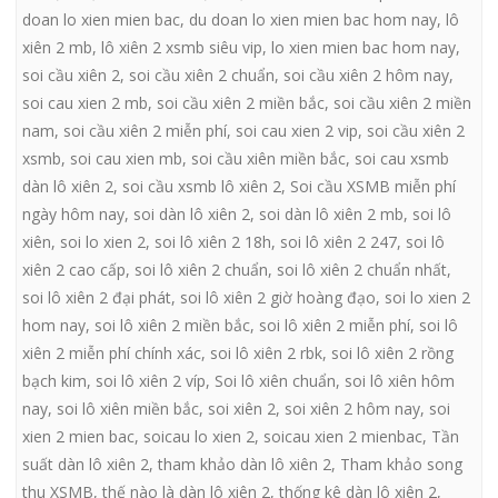
doan lo xien mien bac
,
du doan lo xien mien bac hom nay
,
lô
xiên 2 mb
,
lô xiên 2 xsmb siêu vip
,
lo xien mien bac hom nay
,
soi cầu xiên 2
,
soi cầu xiên 2 chuẩn
,
soi cầu xiên 2 hôm nay
,
soi cau xien 2 mb
,
soi cầu xiên 2 miền bắc
,
soi cầu xiên 2 miền
nam
,
soi cầu xiên 2 miễn phí
,
soi cau xien 2 vip
,
soi cầu xiên 2
xsmb
,
soi cau xien mb
,
soi cầu xiên miền bắc
,
soi cau xsmb
dàn lô xiên 2
,
soi cầu xsmb lô xiên 2
,
Soi cầu XSMB miễn phí
ngày hôm nay
,
soi dàn lô xiên 2
,
soi dàn lô xiên 2 mb
,
soi lô
xiên
,
soi lo xien 2
,
soi lô xiên 2 18h
,
soi lô xiên 2 247
,
soi lô
xiên 2 cao cấp
,
soi lô xiên 2 chuẩn
,
soi lô xiên 2 chuẩn nhất
,
soi lô xiên 2 đại phát
,
soi lô xiên 2 giờ hoàng đạo
,
soi lo xien 2
hom nay
,
soi lô xiên 2 miền bắc
,
soi lô xiên 2 miễn phí
,
soi lô
xiên 2 miễn phí chính xác
,
soi lô xiên 2 rbk
,
soi lô xiên 2 rồng
bạch kim
,
soi lô xiên 2 víp
,
Soi lô xiên chuẩn
,
soi lô xiên hôm
nay
,
soi lô xiên miền bắc
,
soi xiên 2
,
soi xiên 2 hôm nay
,
soi
xien 2 mien bac
,
soicau lo xien 2
,
soicau xien 2 mienbac
,
Tần
suất dàn lô xiên 2
,
tham khảo dàn lô xiên 2
,
Tham khảo song
thu XSMB
,
thế nào là dàn lô xiên 2
,
thống kê dàn lô xiên 2
,