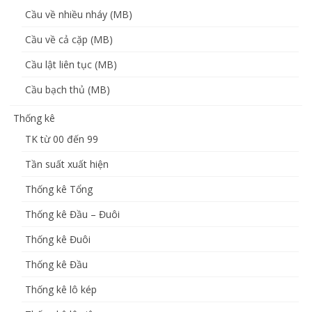
Cầu về nhiều nháy (MB)
Cầu về cả cặp (MB)
Cầu lật liên tục (MB)
Cầu bạch thủ (MB)
Thống kê
TK từ 00 đến 99
Tần suất xuất hiện
Thống kê Tổng
Thống kê Đầu – Đuôi
Thống kê Đuôi
Thống kê Đầu
Thống kê lô kép