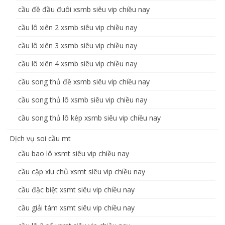
cầu đề đầu đuôi xsmb siêu vip chiều nay
cầu lô xiên 2 xsmb siêu vip chiều nay
cầu lô xiên 3 xsmb siêu vip chiều nay
cầu lô xiên 4 xsmb siêu vip chiều nay
cầu song thủ đề xsmb siêu vip chiều nay
cầu song thủ lô xsmb siêu vip chiều nay
cầu song thủ lô kép xsmb siêu vip chiều nay
Dịch vụ soi cầu mt
cầu bao lô xsmt siêu vip chiều nay
cầu cặp xíu chủ xsmt siêu vip chiều nay
cầu đặc biệt xsmt siêu vip chiều nay
cầu giải tám xsmt siêu vip chiều nay