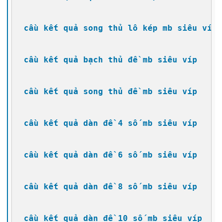
cầu kết quả song thủ lô kép mb siêu víp
cầu kết quả bạch thủ đề mb siêu víp
cầu kết quả song thủ đề mb siêu víp
cầu kết quả dàn đề 4 số mb siêu víp
cầu kết quả dàn đề 6 số mb siêu víp
cầu kết quả dàn đề 8 số mb siêu víp
cầu kết quả dàn đề 10 số mb siêu víp