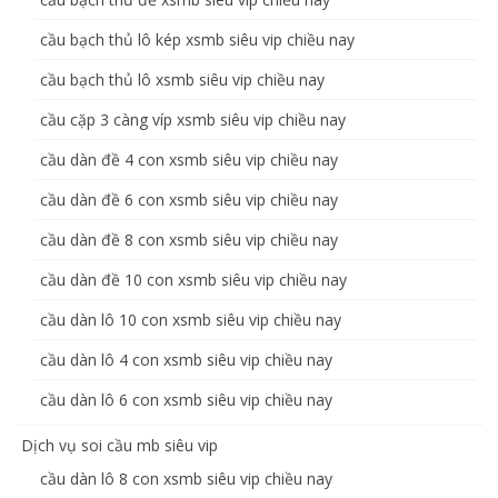
cầu bạch thủ lô kép xsmb siêu vip chiều nay
cầu bạch thủ lô xsmb siêu vip chiều nay
cầu cặp 3 càng víp xsmb siêu vip chiều nay
cầu dàn đề 4 con xsmb siêu vip chiều nay
cầu dàn đề 6 con xsmb siêu vip chiều nay
cầu dàn đề 8 con xsmb siêu vip chiều nay
cầu dàn đề 10 con xsmb siêu vip chiều nay
cầu dàn lô 10 con xsmb siêu vip chiều nay
cầu dàn lô 4 con xsmb siêu vip chiều nay
cầu dàn lô 6 con xsmb siêu vip chiều nay
Dịch vụ soi cầu mb siêu vip
cầu dàn lô 8 con xsmb siêu vip chiều nay