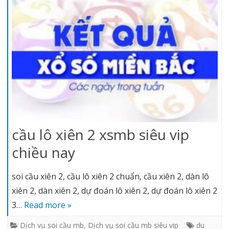
cầu lô xiên 2 xsmb siêu vip
chiều nay
soi cầu xiên 2, cầu lô xiên 2 chuẩn, cầu xiên 2, dàn lô
xiên 2, dàn xiên 2, dự đoán lô xiên 2, dự đoán lô xiên 2
3…
Read more »
Dịch vụ soi cầu mb
,
Dịch vụ soi cầu mb siêu vip
du