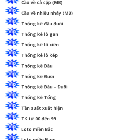
Cầu về cả cặp (MB)
Cầu về nhiều nháy (MB)
Thống kê đầu đuôi
Thống kê lô gan
Thống kê lô xiên
Thống kê lô kép
Thống kê Đầu
Thống kê Đuôi
Thống kê Đầu – Đuôi
Thống kê Tổng
Tần suất xuất hiện
TK từ 00 đến 99
Loto miền Bắc
Loto miền Nam