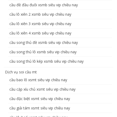
cầu đề đầu đuôi xsmb siêu vip chiều nay
cầu lô xiên 2 xsmb siêu vip chiều nay
cầu lô xiên 3 xsmb siêu vip chiều nay
cầu lô xiên 4 xsmb siêu vip chiều nay
cầu song thủ đề xsmb siêu vip chiều nay
cầu song thủ lô xsmb siêu vip chiều nay
cầu song thủ lô kép xsmb siêu vip chiều nay
Dịch vụ soi cầu mt
cầu bao lô xsmt siêu vip chiều nay
cầu cặp xíu chủ xsmt siêu vip chiều nay
cầu đặc biệt xsmt siêu vip chiều nay
cầu giải tám xsmt siêu vip chiều nay