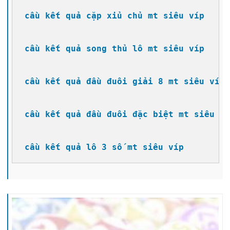
cầu kết quả cặp xỉu chủ mt siêu víp
cầu kết quả song thủ lô mt siêu víp
cầu kết quả đầu đuôi giải 8 mt siêu víp
cầu kết quả đầu đuôi đặc biệt mt siêu ví
cầu kết quả lô 3 số mt siêu víp