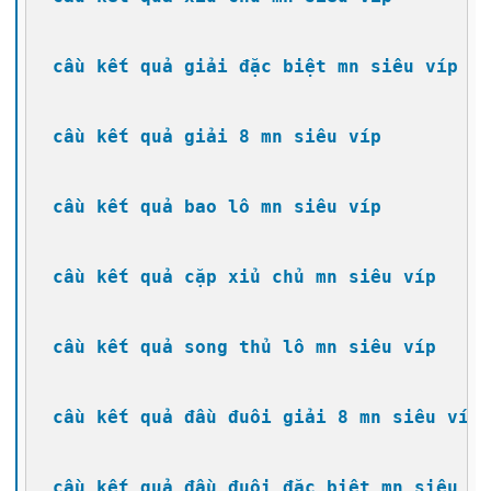
cầu kết quả giải đặc biệt mn siêu víp
cầu kết quả giải 8 mn siêu víp
cầu kết quả bao lô mn siêu víp
cầu kết quả cặp xỉu chủ mn siêu víp
cầu kết quả song thủ lô mn siêu víp
cầu kết quả đầu đuôi giải 8 mn siêu víp
cầu kết quả đầu đuôi đặc biệt mn siêu ví