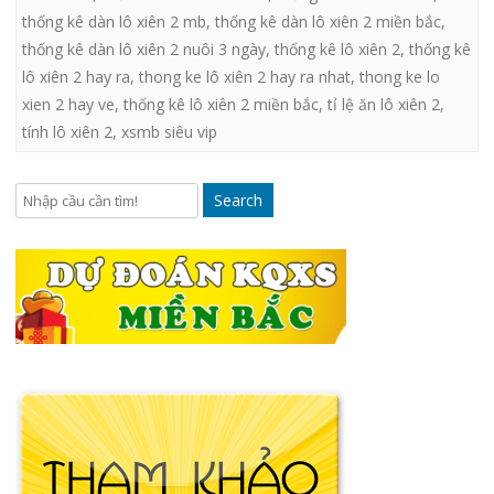
thống kê dàn lô xiên 2 mb
,
thống kê dàn lô xiên 2 miền bắc
,
thống kê dàn lô xiên 2 nuôi 3 ngày
,
thống kê lô xiên 2
,
thống kê
lô xiên 2 hay ra
,
thong ke lô xiên 2 hay ra nhat
,
thong ke lo
xien 2 hay ve
,
thống kê lô xiên 2 miền bắc
,
tỉ lệ ăn lô xiên 2
,
tính lô xiên 2
,
xsmb siêu vip
Search