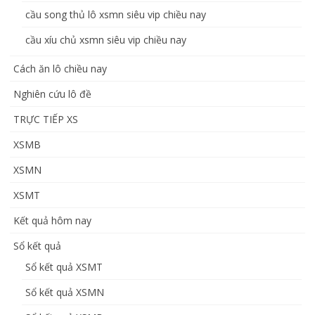
cầu song thủ lô xsmn siêu vip chiều nay
cầu xíu chủ xsmn siêu vip chiều nay
Cách ăn lô chiều nay
Nghiên cứu lô đề
TRỰC TIẾP XS
XSMB
XSMN
XSMT
Kết quả hôm nay
Sổ kết quả
Sổ kết quả XSMT
Sổ kết quả XSMN