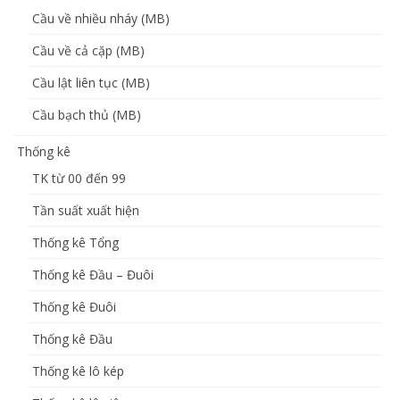
Cầu về nhiều nháy (MB)
Cầu về cả cặp (MB)
Cầu lật liên tục (MB)
Cầu bạch thủ (MB)
Thống kê
TK từ 00 đến 99
Tần suất xuất hiện
Thống kê Tổng
Thống kê Đầu – Đuôi
Thống kê Đuôi
Thống kê Đầu
Thống kê lô kép