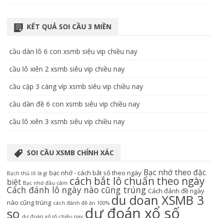
KẾT QUẢ SOI CẦU 3 MIỀN
cầu dàn lô 6 con xsmb siêu vip chiều nay
cầu lô xiên 2 xsmb siêu vip chiều nay
cầu cặp 3 càng víp xsmb siêu vip chiều nay
cầu dàn đề 6 con xsmb siêu vip chiều nay
cầu lô xiên 3 xsmb siêu vip chiều nay
SOI CẦU XSMB CHÍNH XÁC
Bạc nhớ theo đặc
bạc nhớ - cách bắt số theo ngày
Bạch thủ lô là gì
cách bắt lô chuẩn theo ngày
biệt
Bạc nhớ đầu câm
Cách đánh lô ngày nào cũng trúng
Cách đánh đề ngày
du doan XSMB 3
nào cũng trúng
cách đánh đề ăn 100%
dự đoán xổ số
so
dự đoán xổ số chiều nay