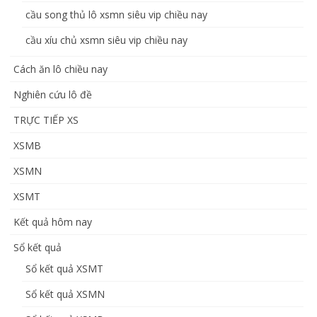
cầu song thủ lô xsmn siêu vip chiều nay
cầu xíu chủ xsmn siêu vip chiều nay
Cách ăn lô chiều nay
Nghiên cứu lô đề
TRỰC TIẾP XS
XSMB
XSMN
XSMT
Kết quả hôm nay
Sổ kết quả
Sổ kết quả XSMT
Sổ kết quả XSMN