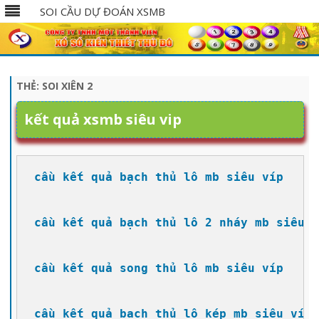
SOI CẦU DỰ ĐOÁN XSMB
Skip
to
content
THẺ:
SOI XIÊN 2
kết quả xsmb siêu vip
 cầu kết quả bạch thủ lô mb siêu víp
cầu kết quả bạch thủ lô 2 nháy mb siêu v
cầu kết quả song thủ lô mb siêu víp
cầu kết quả bạch thủ lô kép mb siêu víp