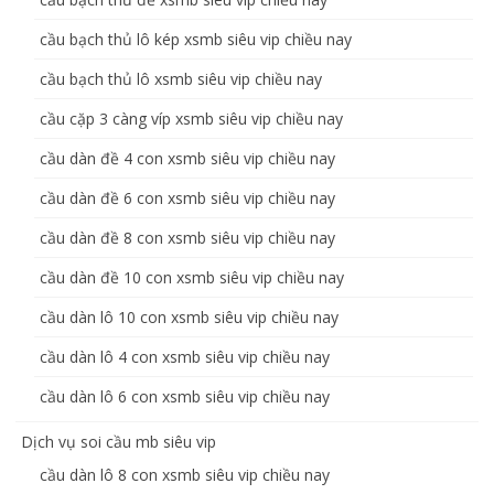
cầu bạch thủ lô kép xsmb siêu vip chiều nay
cầu bạch thủ lô xsmb siêu vip chiều nay
cầu cặp 3 càng víp xsmb siêu vip chiều nay
cầu dàn đề 4 con xsmb siêu vip chiều nay
cầu dàn đề 6 con xsmb siêu vip chiều nay
cầu dàn đề 8 con xsmb siêu vip chiều nay
cầu dàn đề 10 con xsmb siêu vip chiều nay
cầu dàn lô 10 con xsmb siêu vip chiều nay
cầu dàn lô 4 con xsmb siêu vip chiều nay
cầu dàn lô 6 con xsmb siêu vip chiều nay
Dịch vụ soi cầu mb siêu vip
cầu dàn lô 8 con xsmb siêu vip chiều nay