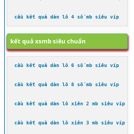
cầu kết quả dàn lô 4 số mb siêu víp
kết quả xsmb siêu chuẩn
cầu kết quả dàn lô 6 số mb siêu víp
cầu kết quả dàn lô 8 số mb siêu víp
cầu kết quả dàn lô xiên 2 mb siêu víp
cầu kết quả dàn lô xiên 3 mb siêu víp