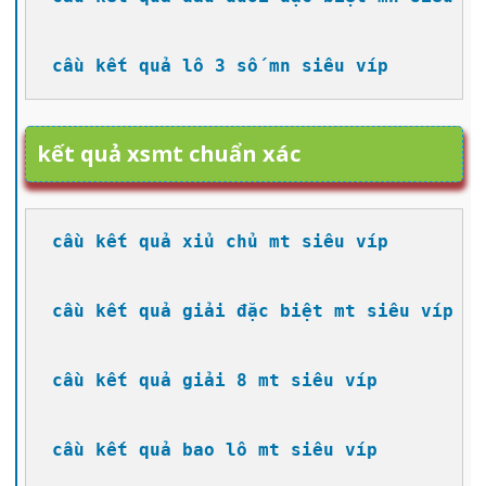
cầu kết quả lô 3 số mn siêu víp
kết quả xsmt chuẩn xác
cầu kết quả xỉu chủ mt siêu víp
cầu kết quả giải đặc biệt mt siêu víp
cầu kết quả giải 8 mt siêu víp
cầu kết quả bao lô mt siêu víp