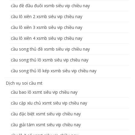
cầu đề đầu đuôi xsmb siêu vip chiều nay
cầu lô xiên 2 xsmb siêu vip chiều nay
cầu lô xiên 3 xsmb siêu vip chiều nay
cầu lô xiên 4 xsmb siêu vip chiều nay
cầu song thủ đề xsmb siêu vip chiều nay
cầu song thủ lô xsmb siêu vip chiều nay
cầu song thủ lô kép xsmb siêu vip chiều nay
Dịch vụ soi cầu mt
cầu bao lô xsmt siêu vip chiều nay
cầu cặp xíu chủ xsmt siêu vip chiều nay
cầu đặc biệt xsmt siêu vip chiều nay
cầu giải tám xsmt siêu vip chiều nay