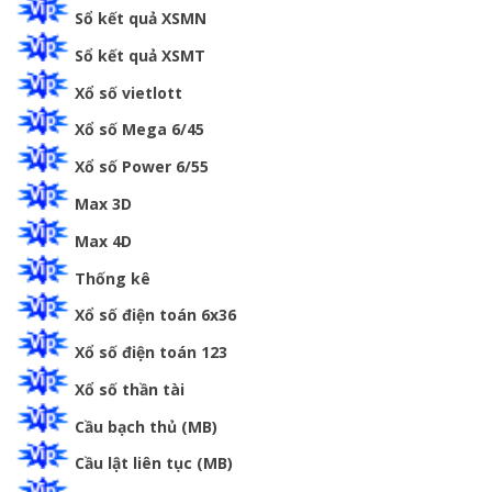
Sổ kết quả XSMN
Sổ kết quả XSMT
Xổ số vietlott
Xổ số Mega 6/45
Xổ số Power 6/55
Max 3D
Max 4D
Thống kê
Xổ số điện toán 6x36
Xổ số điện toán 123
Xổ số thần tài
Cầu bạch thủ (MB)
Cầu lật liên tục (MB)