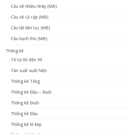
Cầu về nhiều nháy (MB)
Cầu về cả cặp (MB)
Cầu lật liên tục (MB)
Cầu bạch thủ (MB)
Thống kê
TK từ 00 đến 99
Tần suất xuất hiện
Thống kê Tổng
Thống kê Đầu – Đuôi
Thống kê Đuôi
Thống kê Đầu
Thống kê lô kép