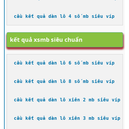
cầu kết quả dàn lô 4 số mb siêu víp
kết quả xsmb siêu chuẩn
cầu kết quả dàn lô 6 số mb siêu víp
cầu kết quả dàn lô 8 số mb siêu víp
cầu kết quả dàn lô xiên 2 mb siêu víp
cầu kết quả dàn lô xiên 3 mb siêu víp