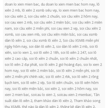
doan lo xien mien bac
,
du doan lo xien mien bac hom nay
,
lô
xiên 2 mb
,
lô xiên 2 xsmb siêu vip
,
lo xien mien bac hom nay
,
soi cầu xiên 2
,
soi cầu xiên 2 chuẩn
,
soi cầu xiên 2 hôm nay
,
soi cau xien 2 mb
,
soi cầu xiên 2 miền bắc
,
soi cầu xiên 2 miền
nam
,
soi cầu xiên 2 miễn phí
,
soi cau xien 2 vip
,
soi cầu xiên 2
xsmb
,
soi cau xien mb
,
soi cầu xiên miền bắc
,
soi cau xsmb
dàn lô xiên 2
,
soi cầu xsmb lô xiên 2
,
Soi cầu XSMB miễn phí
ngày hôm nay
,
soi dàn lô xiên 2
,
soi dàn lô xiên 2 mb
,
soi lô
xiên
,
soi lo xien 2
,
soi lô xiên 2 18h
,
soi lô xiên 2 247
,
soi lô
xiên 2 cao cấp
,
soi lô xiên 2 chuẩn
,
soi lô xiên 2 chuẩn nhất
,
soi lô xiên 2 đại phát
,
soi lô xiên 2 giờ hoàng đạo
,
soi lo xien 2
hom nay
,
soi lô xiên 2 miền bắc
,
soi lô xiên 2 miễn phí
,
soi lô
xiên 2 miễn phí chính xác
,
soi lô xiên 2 rbk
,
soi lô xiên 2 rồng
bạch kim
,
soi lô xiên 2 víp
,
Soi lô xiên chuẩn
,
soi lô xiên hôm
nay
,
soi lô xiên miền bắc
,
soi xiên 2
,
soi xiên 2 hôm nay
,
soi
xien 2 mien bac
,
soicau lo xien 2
,
soicau xien 2 mienbac
,
Tần
suất dàn lô xiên 2
,
tham khảo dàn lô xiên 2
,
Tham khảo song
thu XSMB
,
thế nào là dàn lô xiên 2
,
thống kê dàn lô xiên 2
,