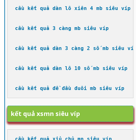
cầu kết quả dàn lô xiên 4 mb siêu víp
cầu kết quả 3 càng mb siêu víp
cầu kết quả dàn 3 càng 2 số mb siêu víp
cầu kết quả dàn lô 10 số mb siêu víp
cầu kết quả đề đầu đuôi mb siêu víp
kết quả xsmn siêu víp
cầu kết quả xỉu chủ mn siêu víp