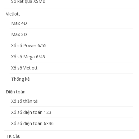
Sổ kết quả XSMB
Vietlott
Max 4D
Max 3D
Xổ số Power 6/55
Xổ số Mega 6/45
Xổ số Vietlott
Thống kê
Điện toán
Xổ số thần tài
Xổ số điện toán 123
Xổ số điện toán 6×36
TK Cầu