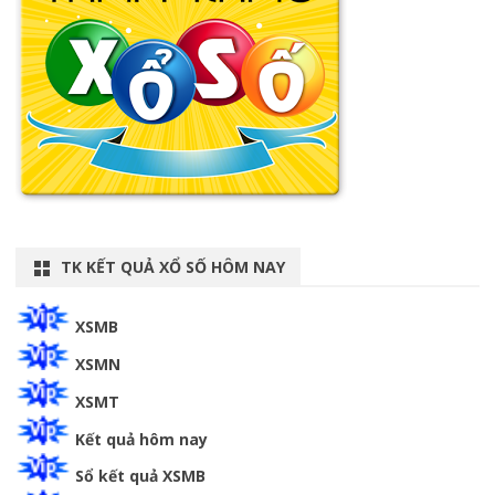
TK KẾT QUẢ XỔ SỐ HÔM NAY
XSMB
XSMN
XSMT
Kết quả hôm nay
Sổ kết quả XSMB