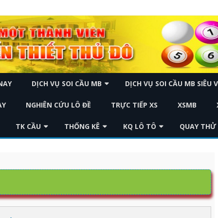
Skip
NAY
DỊCH VỤ SOI CẦU MB
DỊCH VỤ SOI CẦU MB SIÊU V
to
content
AY
NGHIÊN CỨU LÔ ĐỀ
CẦU BẠCH THỦ LÔ 2 NHÁY VÍP
TRỰC TIẾP XS
CẦU DÀN LÔ 8 CON XSMB SIÊU
XSMB
XSMB SIÊU VIP CHIỀU NAY
VIP CHIỀU NAY
TK CẦU
THỐNG KÊ
KQ LÔ TÔ
QUAY THỬ
CẦU BA CÀNG VÍP XSMB SIÊU
CẦU ĐỀ ĐẦU ĐUÔI XSMB SIÊU
CẦU VỀ NHIỀU NHÁY (MB)
VIP CHIỀU NAY
TK TỪ 00 ĐẾN 99
BẢNG LOTO MT
VIP CHIỀU NAY
QUAY THỬ VI
N 123
CẦU VỀ CẢ CẶP (MB)
CẦU BẠCH THỦ ĐỀ XSMB SIÊU
TẦN SUẤT XUẤT HIỆN
BẢNG LOTO MN
CẦU LÔ XIÊN 2 XSMB SIÊU VIP
QUAY THỬ X
VIP CHIỀU NAY
CHIỀU NAY
N 6×36
CẦU LẬT LIÊN TỤC (MB)
THỐNG KÊ TỔNG
BẢNG LOTO MB
QUAY THỬ X
CẦU BẠCH THỦ LÔ KÉP XSMB
CẦU LÔ XIÊN 3 XSMB SIÊU VIP
CẦU BẠCH THỦ (MB)
THỐNG KÊ ĐẦU – ĐUÔI
QUAY THỬ X
SIÊU VIP CHIỀU NAY
CHIỀU NAY