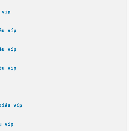
 víp
êu víp
êu víp
êu víp
siêu víp
u víp