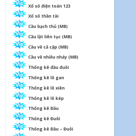
Xổ số điện toán 123
Xổ số thần tài
Cầu bạch thủ (MB)
Cầu lật liên tục (MB)
Cầu về cả cặp (MB)
Cầu về nhiều nháy (MB)
Thống kê đầu đuôi
Thống kê lô gan
Thống kê lô xiên
Thống kê lô kép
Thống kê Đầu
Thống kê Đuôi
Thống kê Đầu – Đuôi