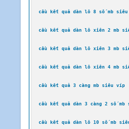
cầu kết quả dàn lô 8 số mb siêu
cầu kết quả dàn lô xiên 2 mb si
cầu kết quả dàn lô xiên 3 mb si
cầu kết quả dàn lô xiên 4 mb si
cầu kết quả 3 càng mb siêu víp
cầu kết quả dàn 3 càng 2 số mb 
cầu kết quả dàn lô 10 số mb siê