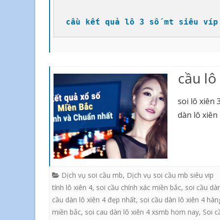
cầu kết quả lô 3 số mt siêu víp
cầu lô
soi lô xiên 
dàn lô xiên
Dịch vụ soi cầu mb
,
Dịch vụ soi cầu mb siêu vip
tính lô xiên 4
,
soi cầu chính xác miền bắc
,
soi cầu dà
cầu dàn lô xiên 4 đẹp nhất
,
soi cầu dàn lô xiên 4 hà
miền bắc
,
soi cau dàn lô xiên 4 xsmb hom nay
,
Soi c