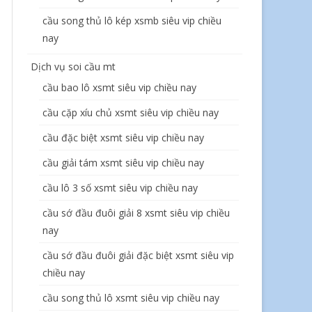
cầu song thủ lô kép xsmb siêu vip chiều
nay
Dịch vụ soi cầu mt
cầu bao lô xsmt siêu vip chiều nay
cầu cặp xíu chủ xsmt siêu vip chiều nay
cầu đặc biệt xsmt siêu vip chiều nay
cầu giải tám xsmt siêu vip chiều nay
cầu lô 3 số xsmt siêu vip chiều nay
cầu sớ đầu đuôi giải 8 xsmt siêu vip chiều
nay
cầu sớ đầu đuôi giải đặc biệt xsmt siêu vip
chiều nay
cầu song thủ lô xsmt siêu vip chiều nay