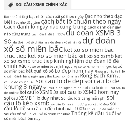
SOI CẦU XSMB CHÍNH XÁC
Bạc nhớ theo đặc
bạc nhớ - cách bắt số theo ngày
Bạch thủ lô là gì
cách bắt lô chuẩn theo ngày
biệt
Bạc nhớ đầu câm
Cách đánh lô ngày nào cũng trúng
Cách đánh đề ngày
du doan XSMB 3
nào cũng trúng
cách đánh đề ăn 100%
dự đoán
so
dự đoán xổ số chiều nay
dự đoán xổ số hà nội
xổ số miền bắc
ket xo so mien bac
truc tiep
ket xo so mien bắc
ket xo so xsmb
ket
xo so xsmb truc tiep
kinh nghiệm dự đoán lô đề
chính xác
kq xổ
kq xo so mien bac minh ngoc
kq xo so xsmb minh ngoc
Lô đẹp hôm nay
kết quả xổ số
số miền bắc
Phương pháp tính lô
Rồng Bạch Kim
chuẩn đánh hàng ngày
quay thử kqxsmb hôm nay
soi
soi cau lo de dep
soi cau lo de
cau lo de chuan 668
khung 3 ngay
soi cau lo de mt
soi cau lo de kqxs 3 mien
soi cau lo
soi cau lo XSMB hom nay
soi cau lo XSMB 3s
de online
soi
soi cau XSMB 1 lo duy nhat
Soi cầu lô 3 càng miễn phí
cầu lô kép xsmb
soi
soi cầu lô mn âm dương
soi cầu lô đẹp
cầu lô đề
soi cầu lô đề chính xác 100%
soi cầu lô đề miễn phí
Thống kê đầu đuôi
soi cầu xổ số
xổ
Soi cầu xổ số chính xác nhất
số miền bắc hôm nay