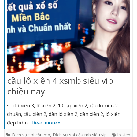
cầu lô xiên 4 xsmb siêu vip
chiều nay
soi lô xiên 3, lô xiên 2, 10 cặp xiên 2, cầu lô xiên 2
chuẩn, cầu xiên 2, dàn lô xiên 2, dàn xiên 2, lô xiên
đẹp hôm…
Read more »
Dịch vụ soi cầu mb
,
Dịch vụ soi cầu mb siêu vip
lo xien