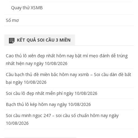
Quay thử XSMB
Sổ mơ
KẾT QUẢ SOI CẦU 3 MIỀN
Cao thủ lô xiên đẹp nhất hôm nay bật mí mẹo đánh dễ trúng
nhất hiện nay ngày 10/08/2026
Cầu bạch thủ đề miền bắc hôm nay xsmb – Soi cầu dàn đề bất
bại ngày 10/08/2026
Soi cầu lô đẹp nhất miễn phí ngày 10/08/2026
Bạch thủ lô kép hôm nay ngày 10/08/2026
Soi cầu minh ngọc 247 – soi cầu số chuẩn hôm nay ngày
10/08/2026