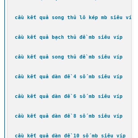
cầu kết quả song thủ lô kép mb siêu víp
cầu kết quả bạch thủ đề mb siêu víp
cầu kết quả song thủ đề mb siêu víp
cầu kết quả dàn đề 4 số mb siêu víp
cầu kết quả dàn đề 6 số mb siêu víp
cầu kết quả dàn đề 8 số mb siêu víp
cầu kết quả dàn đề 10 số mb siêu víp