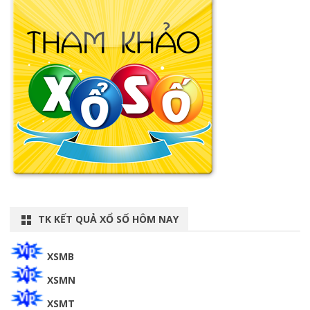
TK KẾT QUẢ XỔ SỐ HÔM NAY
XSMB
XSMN
XSMT