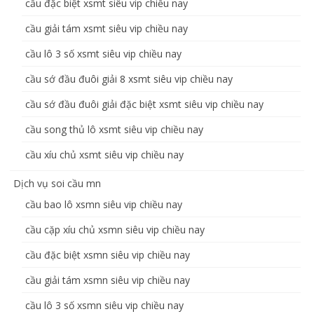
cầu đặc biệt xsmt siêu vip chiều nay
cầu giải tám xsmt siêu vip chiều nay
cầu lô 3 số xsmt siêu vip chiều nay
cầu sớ đầu đuôi giải 8 xsmt siêu vip chiều nay
cầu sớ đầu đuôi giải đặc biệt xsmt siêu vip chiều nay
cầu song thủ lô xsmt siêu vip chiều nay
cầu xíu chủ xsmt siêu vip chiều nay
Dịch vụ soi cầu mn
cầu bao lô xsmn siêu vip chiều nay
cầu cặp xíu chủ xsmn siêu vip chiều nay
cầu đặc biệt xsmn siêu vip chiều nay
cầu giải tám xsmn siêu vip chiều nay
cầu lô 3 số xsmn siêu vip chiều nay