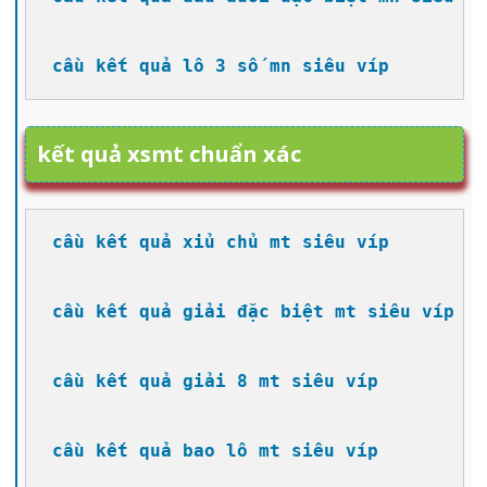
cầu kết quả lô 3 số mn siêu víp
kết quả xsmt chuẩn xác
cầu kết quả xỉu chủ mt siêu víp
cầu kết quả giải đặc biệt mt siêu víp
cầu kết quả giải 8 mt siêu víp
cầu kết quả bao lô mt siêu víp