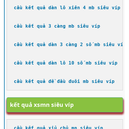
cầu kết quả dàn lô xiên 4 mb siêu víp
cầu kết quả 3 càng mb siêu víp
cầu kết quả dàn 3 càng 2 số mb siêu víp
cầu kết quả dàn lô 10 số mb siêu víp
cầu kết quả đề đầu đuôi mb siêu víp
kết quả xsmn siêu víp
cầu kết quả xỉu chủ mn siêu víp