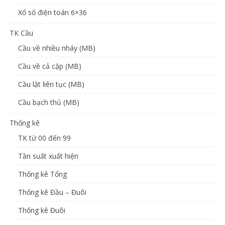
Xổ số điện toán 6×36
TK Cầu
Cầu về nhiều nháy (MB)
Cầu về cả cặp (MB)
Cầu lật liên tục (MB)
Cầu bạch thủ (MB)
Thống kê
TK từ 00 đến 99
Tần suất xuất hiện
Thống kê Tổng
Thống kê Đầu – Đuôi
Thống kê Đuôi