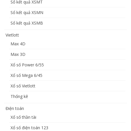
Sổ kết quả XSMT
Sổ kết quả XSMN
Sổ kết quả XSMB
Vietlott
Max 4D
Max 3D
Xổ số Power 6/55
Xổ số Mega 6/45
Xổ số Vietlott
Thống kê
Điện toán
Xổ số thần tài
Xổ số điện toán 123