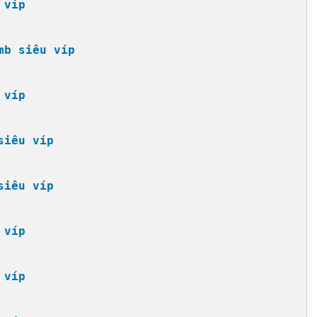
 víp
THỐNG KÊ ĐUÔI
CẦU BẠCH THỦ LÔ XSMB SIÊU
CẦU LÔ XIÊN 4 XSMB SIÊU VIP
VIP CHIỀU NAY
CHIỀU NAY
THỐNG KÊ ĐẦU
mb siêu víp
CẦU CẶP 3 CÀNG VÍP XSMB SIÊU
CẦU SONG THỦ ĐỀ XSMB SIÊU
THỐNG KÊ LÔ KÉP
VIP CHIỀU NAY
VIP CHIỀU NAY
 víp
THỐNG KÊ LÔ XIÊN
CẦU DÀN ĐỀ 4 CON XSMB SIÊU
CẦU SONG THỦ LÔ XSMB SIÊU
VIP CHIỀU NAY
THỐNG KÊ LÔ GAN
VIP CHIỀU NAY
siêu víp
CẦU DÀN ĐỀ 6 CON XSMB SIÊU
THỐNG KÊ ĐẦU ĐUÔI
CẦU SONG THỦ LÔ KÉP XSMB
VIP CHIỀU NAY
SIÊU VIP CHIỀU NAY
siêu víp
CẦU DÀN ĐỀ 8 CON XSMB SIÊU
VIP CHIỀU NAY
 víp
CẦU DÀN ĐỀ 10 CON XSMB SIÊU
VIP CHIỀU NAY
 víp
CẦU DÀN LÔ 10 CON XSMB SIÊU
VIP CHIỀU NAY