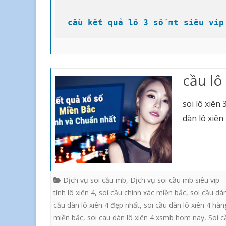
cầu kết quả lô 3 số mt siêu víp
cầu lô
soi lô xiên 
dàn lô xiên
Dịch vụ soi cầu mb
,
Dịch vụ soi cầu mb siêu vip
tính lô xiên 4
,
soi cầu chính xác miền bắc
,
soi cầu dà
cầu dàn lô xiên 4 đẹp nhất
,
soi cầu dàn lô xiên 4 hà
miền bắc
,
soi cau dàn lô xiên 4 xsmb hom nay
,
Soi c