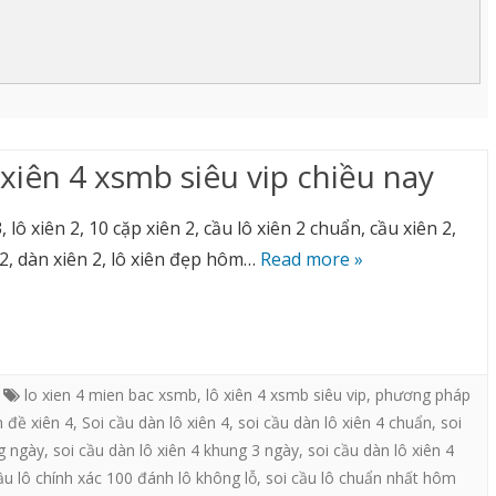
 xiên 4 xsmb siêu vip chiều nay
3, lô xiên 2, 10 cặp xiên 2, cầu lô xiên 2 chuẩn, cầu xiên 2,
 2, dàn xiên 2, lô xiên đẹp hôm…
Read more »
lo xien 4 mien bac xsmb
,
lô xiên 4 xsmb siêu vip
,
phương pháp
n đề xiên 4
,
Soi cầu dàn lô xiên 4
,
soi cầu dàn lô xiên 4 chuẩn
,
soi
ng ngày
,
soi cầu dàn lô xiên 4 khung 3 ngày
,
soi cầu dàn lô xiên 4
ầu lô chính xác 100 đánh lô không lỗ
,
soi cầu lô chuẩn nhất hôm