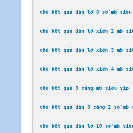
cầu kết quả dàn lô 8 số mb siêu
cầu kết quả dàn lô xiên 2 mb si
cầu kết quả dàn lô xiên 3 mb si
cầu kết quả dàn lô xiên 4 mb si
cầu kết quả 3 càng mb siêu víp
cầu kết quả dàn 3 càng 2 số mb 
cầu kết quả dàn lô 10 số mb siê