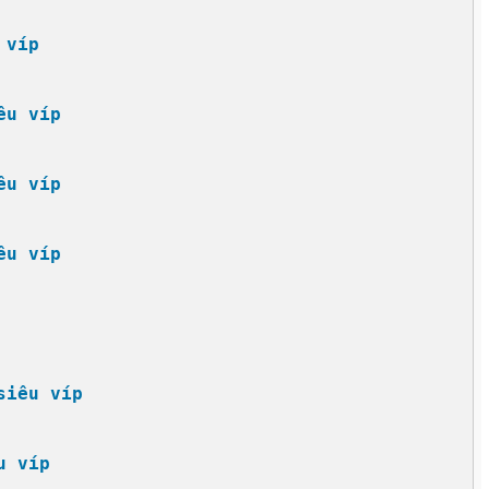
 víp
êu víp
êu víp
êu víp
siêu víp
u víp