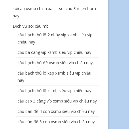
soicau xsmb chinh xac – soi cau 3 mien hom
nay
Dịch vụ soi cầu mb
cầu bạch thủ lô 2 nháy víp xsmb siêu vip
chiều nay
cầu ba càng víp xsmb siêu vip chiều nay
cầu bạch thủ đề xsmb siêu vip chiều nay
cầu bạch thủ lô kép xsmb siêu vip chiều
nay
cầu bạch thủ lô xsmb siêu vip chiều nay
cầu cặp 3 càng víp xsmb siêu vip chiều nay
cầu dàn đề 4 con xsmb siêu vip chiều nay
cầu dàn đề 6 con xsmb siêu vip chiều nay