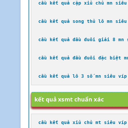
cầu kết quả cặp xỉu chủ mn siêu
cầu kết quả song thủ lô mn siêu
cầu kết quả đầu đuôi giải 8 mn 
cầu kết quả đầu đuôi đặc biệt m
cầu kết quả lô 3 số mn siêu víp
kết quả xsmt chuẩn xác
cầu kết quả xỉu chủ mt siêu víp