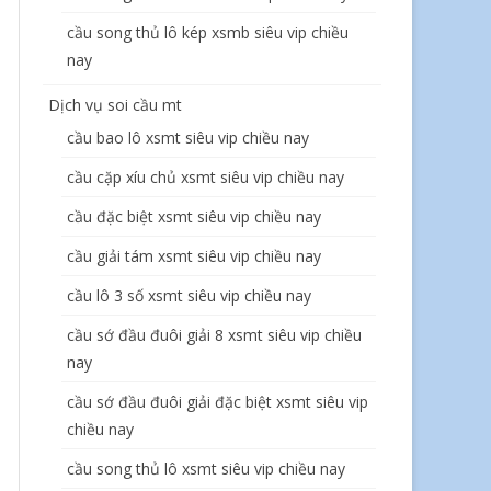
cầu song thủ lô kép xsmb siêu vip chiều
nay
Dịch vụ soi cầu mt
cầu bao lô xsmt siêu vip chiều nay
cầu cặp xíu chủ xsmt siêu vip chiều nay
cầu đặc biệt xsmt siêu vip chiều nay
cầu giải tám xsmt siêu vip chiều nay
cầu lô 3 số xsmt siêu vip chiều nay
cầu sớ đầu đuôi giải 8 xsmt siêu vip chiều
nay
cầu sớ đầu đuôi giải đặc biệt xsmt siêu vip
chiều nay
cầu song thủ lô xsmt siêu vip chiều nay