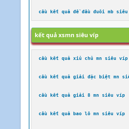
cầu kết quả đề đầu đuôi mb siêu
kết quả xsmn siêu víp
cầu kết quả xỉu chủ mn siêu víp
cầu kết quả giải đặc biệt mn si
cầu kết quả giải 8 mn siêu víp
cầu kết quả bao lô mn siêu víp