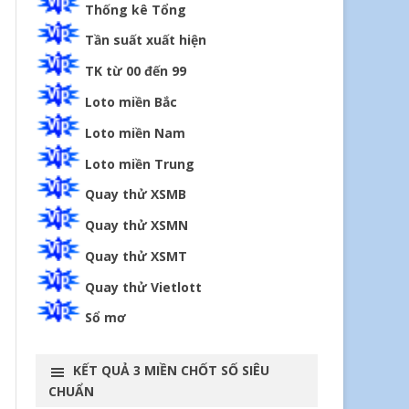
Thống kê Tổng
Tần suất xuất hiện
TK từ 00 đến 99
Loto miền Bắc
Loto miền Nam
Loto miền Trung
Quay thử XSMB
Quay thử XSMN
Quay thử XSMT
Quay thử Vietlott
Sổ mơ
KẾT QUẢ 3 MIỀN CHỐT SỐ SIÊU
CHUẨN