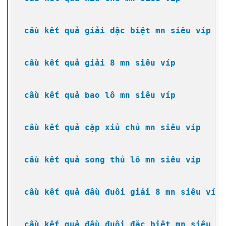
cầu kết quả giải đặc biệt mn siêu víp
cầu kết quả giải 8 mn siêu víp
cầu kết quả bao lô mn siêu víp
cầu kết quả cặp xỉu chủ mn siêu víp
cầu kết quả song thủ lô mn siêu víp
cầu kết quả đầu đuôi giải 8 mn siêu víp
cầu kết quả đầu đuôi đặc biệt mn siêu ví