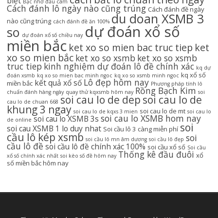
biệt
Bạc nhớ đầu câm
Cách đánh lô ngày nào cũng trúng
Cách đánh đề ngày
du doan XSMB 3
nào cũng trúng
cách đánh đề ăn 100%
dự đoán xổ số
so
dự đoán xổ số chiều nay
miền bắc
ket xo so mien bac truc tiep
ket
xo so mien bắc
ket xo so xsmb
ket xo so xsmb
truc tiep
kinh nghiệm dự đoán lô đề chính xác
kq dự
kq xổ số
đoán xsmb
kq xo so mien bac minh ngoc
kq xo so xsmb minh ngoc
Lô đẹp hôm nay
kết quả xổ số
miền bắc
Phương pháp tính lô
Rồng Bạch Kim
chuẩn đánh hàng ngày
quay thử kqxsmb hôm nay
soi
soi cau lo de dep
soi cau lo de
cau lo de chuan 668
khung 3 ngay
soi cau lo de mt
soi cau lo de kqxs 3 mien
soi cau lo
soi cau lo XSMB hom nay
soi cau lo XSMB 3s
de online
soi
soi cau XSMB 1 lo duy nhat
Soi cầu lô 3 càng miễn phí
cầu lô kép xsmb
soi
soi cầu lô mn âm dương
soi cầu lô đẹp
cầu lô đề
soi cầu lô đề chính xác 100%
soi cầu xổ số
Soi cầu
Thống kê đầu đuôi
xổ
xổ số chính xác nhất
soi kèo số đề hôm nay
số miền bắc hôm nay