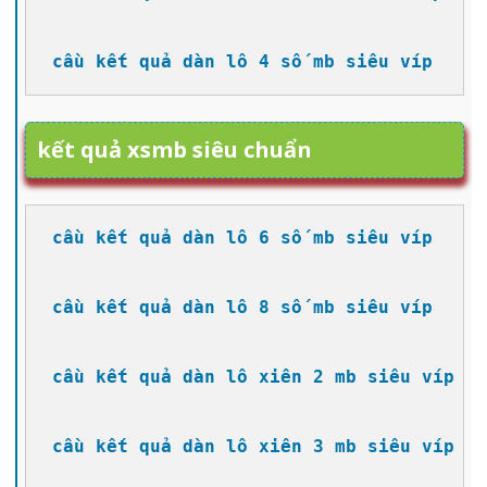
cầu kết quả dàn lô 4 số mb siêu víp
kết quả xsmb siêu chuẩn
cầu kết quả dàn lô 6 số mb siêu víp
cầu kết quả dàn lô 8 số mb siêu víp
cầu kết quả dàn lô xiên 2 mb siêu víp
cầu kết quả dàn lô xiên 3 mb siêu víp