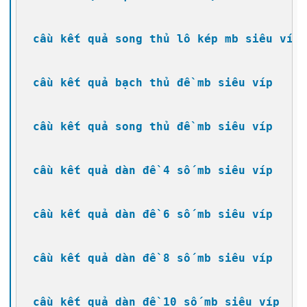
cầu kết quả song thủ lô kép mb siêu víp
cầu kết quả bạch thủ đề mb siêu víp
cầu kết quả song thủ đề mb siêu víp
cầu kết quả dàn đề 4 số mb siêu víp
cầu kết quả dàn đề 6 số mb siêu víp
cầu kết quả dàn đề 8 số mb siêu víp
cầu kết quả dàn đề 10 số mb siêu víp