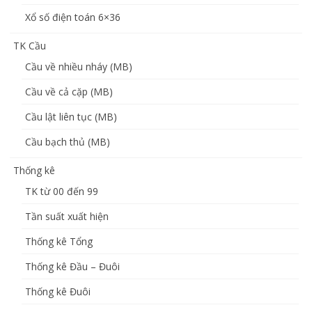
Xổ số điện toán 6×36
TK Cầu
Cầu về nhiều nháy (MB)
Cầu về cả cặp (MB)
Cầu lật liên tục (MB)
Cầu bạch thủ (MB)
Thống kê
TK từ 00 đến 99
Tần suất xuất hiện
Thống kê Tổng
Thống kê Đầu – Đuôi
Thống kê Đuôi