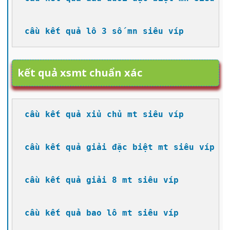
cầu kết quả lô 3 số mn siêu víp
kết quả xsmt chuẩn xác
cầu kết quả xỉu chủ mt siêu víp
cầu kết quả giải đặc biệt mt siêu víp
cầu kết quả giải 8 mt siêu víp
cầu kết quả bao lô mt siêu víp