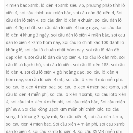
4 mien bac xsmb
,
lô xiên 4 xsmb siêu vip
,
phương pháp tính lô
xiên 4
,
soi cầu chính xác miền bắc
,
soi cầu dàn đề xiên 4
,
Soi
cầu dàn lô xiên 4
,
soi cầu dàn lô xiên 4 chuẩn
,
soi cầu dàn lô
xiên 4 đẹp nhất
,
soi cầu dàn lô xiên 4 hàng ngày
,
soi cầu dàn
lô xiên 4 khung 3 ngày
,
soi cầu dàn lô xiên 4 miền bắc
,
soi cau
dàn lô xiên 4 xsmb hom nay
,
Soi cầu lô chính xác 100 đánh lô
không lỗ
,
soi cầu lô chuẩn nhất hôm nay
,
soi cầu lô dàn đề
đẹp xiên 4
,
soi cầu lô dàn đề vip xiên 4
,
soi cầu lô dàn mb
,
soi
cầu lô tô bạch thủ
,
soi cầu lô xiên
,
soi cầu lô xiên 188
,
soi cầu
lô xiên 4
,
soi cầu lô xiên 4 giờ hoàng đạo
,
soi cầu lô xiên 4
hôm nay
,
soi cầu lô xiên 4 mb
,
soi cầu lô xiên 4 mb miễn phí
,
soi cau lo xien 4 mien bac
,
soi cau lo xien 4 mien bac xsmb
,
soi
cầu lô xiên 4 miễn phí
,
soi cầu lô xiên 4 xsmb
,
soi cau loto xiên
4
,
soi cầu loto xiên 4 miễn phí
,
soi cầu miền bắc
,
Soi cầu miễn
phí 888
,
Soi cầu Rồng Bạch Kim miễn phí chính xác
,
soi cầu
song thủ khung 3 ngày mb
,
Soi cầu xiên 4
,
soi cầu xiên 4 mb
,
soi cau xien 4 mien bac
,
Soi cầu xiên 4 miễn phí
,
soi cau xsmb
dàn lô xiên 4
,
soi cầu xsmb lô xiên 4
,
Soi cầu XSMB miễn phí