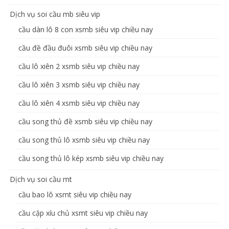
Dịch vụ soi cầu mb siêu vip
cầu dàn lô 8 con xsmb siêu vip chiều nay
cầu đề đầu đuôi xsmb siêu vip chiều nay
cầu lô xiên 2 xsmb siêu vip chiều nay
cầu lô xiên 3 xsmb siêu vip chiều nay
cầu lô xiên 4 xsmb siêu vip chiều nay
cầu song thủ đề xsmb siêu vip chiều nay
cầu song thủ lô xsmb siêu vip chiều nay
cầu song thủ lô kép xsmb siêu vip chiều nay
Dịch vụ soi cầu mt
cầu bao lô xsmt siêu vip chiều nay
cầu cặp xíu chủ xsmt siêu vip chiều nay