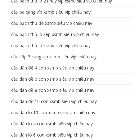
cầu bạch thủ lô 2 nháy víp xsmb siêu vip chiều nay
cầu ba càng víp xsmb siêu vip chiều nay
cầu bạch thủ đề xsmb siêu vip chiều nay
cầu bạch thủ lô kép xsmb siêu vip chiều nay
cầu bạch thủ lô xsmb siêu vip chiều nay
cầu cặp 3 càng víp xsmb siêu vip chiều nay
cầu dàn đề 4 con xsmb siêu vip chiều nay
cầu dàn đề 6 con xsmb siêu vip chiều nay
cầu dàn đề 8 con xsmb siêu vip chiều nay
cầu dàn đề 10 con xsmb siêu vip chiều nay
cầu dàn lô 10 con xsmb siêu vip chiều nay
cầu dàn lô 4 con xsmb siêu vip chiều nay
cầu dàn lô 6 con xsmb siêu vip chiều nay