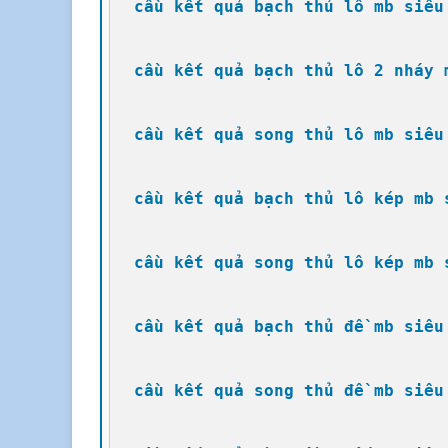
CẦU GIẢI TÁM XSMN SIÊU VIP
 cầu kết quả bạch thủ lô mb siêu
XỔ SỐ VIETLOTT
CHIỀU NAY
THỐNG KÊ
CẦU LÔ 3 SỐ XSMN SIÊU VIP
cầu kết quả bạch thủ lô 2 nháy 
CHIỀU NAY
CẦU SỚ ĐẦU ĐUÔI GIẢI 8 XSMN
cầu kết quả song thủ lô mb siêu
SIÊU VIP CHIỀU NAY
CẦU SỚ ĐẦU ĐUÔI GIẢI ĐẶC
cầu kết quả bạch thủ lô kép mb 
BIỆT XSMN SIÊU VIP CHIỀU NAY
CẦU SONG THỦ LÔ XSMN SIÊU
cầu kết quả song thủ lô kép mb 
VIP CHIỀU NAY
CẦU XÍU CHỦ XSMN SIÊU VIP
cầu kết quả bạch thủ đề mb siêu
CHIỀU NAY
cầu kết quả song thủ đề mb siêu