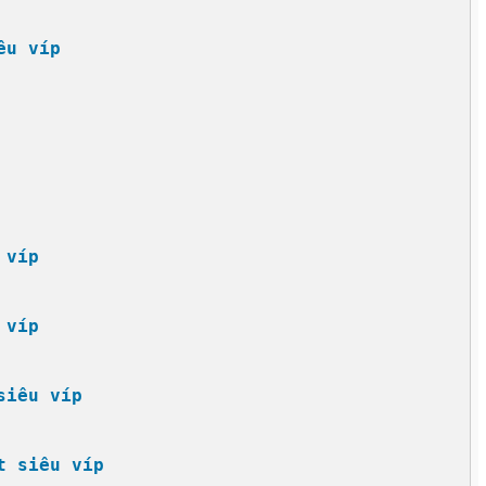
êu víp
 víp
 víp
siêu víp
t siêu víp