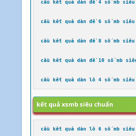
cầu kết quả dàn đề 4 số mb siêu
cầu kết quả dàn đề 6 số mb siêu
cầu kết quả dàn đề 8 số mb siêu
cầu kết quả dàn đề 10 số mb siê
cầu kết quả dàn lô 4 số mb siêu
kết quả xsmb siêu chuẩn
cầu kết quả dàn lô 6 số mb siêu