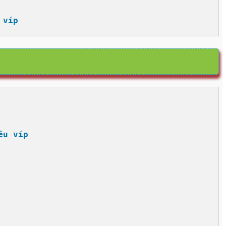
 víp
êu víp