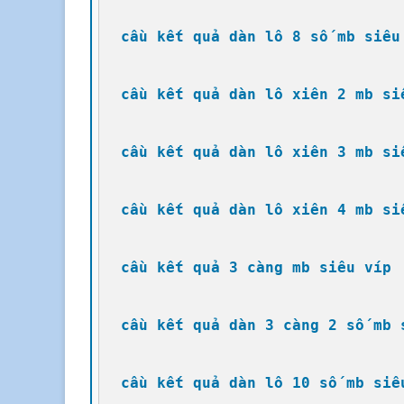
cầu kết quả dàn lô 8 số mb siêu
cầu kết quả dàn lô xiên 2 mb si
cầu kết quả dàn lô xiên 3 mb si
cầu kết quả dàn lô xiên 4 mb si
cầu kết quả 3 càng mb siêu víp
cầu kết quả dàn 3 càng 2 số mb 
cầu kết quả dàn lô 10 số mb siê