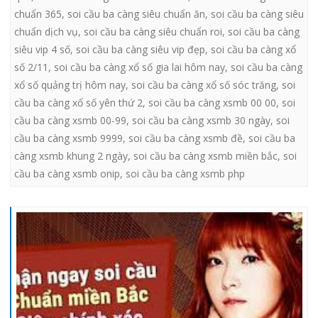
chuẩn 365
,
soi cầu ba càng siêu chuẩn ăn
,
soi cầu ba càng siêu
chuẩn dịch vụ
,
soi cầu ba càng siêu chuẩn roi
,
soi cầu ba càng
siêu vip 4 số
,
soi cầu ba càng siêu vip đẹp
,
soi cầu ba càng xổ
số 2/11
,
soi cầu ba càng xổ số gia lai hôm nay
,
soi cầu ba càng
xổ số quảng trị hôm nay
,
soi cầu ba càng xổ số sóc trăng
,
soi
cầu ba càng xổ số yên thứ 2
,
soi cầu ba càng xsmb 00 00
,
soi
cầu ba càng xsmb 00-99
,
soi cầu ba càng xsmb 30 ngày
,
soi
cầu ba càng xsmb 9999
,
soi cầu ba càng xsmb đề
,
soi cầu ba
càng xsmb khung 2 ngày
,
soi cầu ba càng xsmb miền bắc
,
soi
cầu ba càng xsmb onip
,
soi cầu ba càng xsmb php