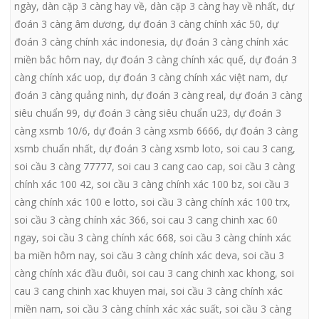
ngày
,
dàn cặp 3 càng hay về
,
dàn cặp 3 càng hay về nhất
,
dự
đoán 3 càng âm dương
,
dự đoán 3 càng chính xác 50
,
dự
đoán 3 càng chính xác indonesia
,
dự đoán 3 càng chính xác
miền bắc hôm nay
,
dự đoán 3 càng chính xác quế
,
dự đoán 3
càng chính xác uop
,
dự đoán 3 càng chính xác việt nam
,
dự
đoán 3 càng quảng ninh
,
dự đoán 3 càng real
,
dự đoán 3 càng
siêu chuẩn 99
,
dự đoán 3 càng siêu chuẩn u23
,
dự đoán 3
càng xsmb 10/6
,
dự đoán 3 càng xsmb 6666
,
dự đoán 3 càng
xsmb chuẩn nhất
,
dự đoán 3 càng xsmb loto
,
soi cau 3 cang
,
soi cầu 3 càng 77777
,
soi cau 3 cang cao cap
,
soi cầu 3 càng
chính xác 100 42
,
soi cầu 3 càng chính xác 100 bz
,
soi cầu 3
càng chính xác 100 e lotto
,
soi cầu 3 càng chính xác 100 trx
,
soi cầu 3 càng chính xác 366
,
soi cau 3 cang chinh xac 60
ngay
,
soi cầu 3 càng chính xác 668
,
soi cầu 3 càng chính xác
ba miền hôm nay
,
soi cầu 3 càng chính xác deva
,
soi cầu 3
càng chính xác đầu đuôi
,
soi cau 3 cang chinh xac khong
,
soi
cau 3 cang chinh xac khuyen mai
,
soi cầu 3 càng chính xác
miền nam
,
soi cầu 3 càng chính xác xác suất
,
soi cầu 3 càng