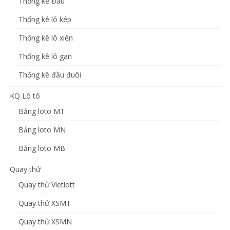
Thống kê Đầu
Thống kê lô kép
Thống kê lô xiên
Thống kê lô gan
Thống kê đầu đuôi
KQ Lô tô
Bảng loto MT
Bảng loto MN
Bảng loto MB
Quay thử
Quay thử Vietlott
Quay thử XSMT
Quay thử XSMN