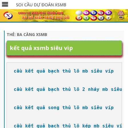
SOI CẦU DỰ ĐOÁN XSMB
Skip
to
content
THẺ:
BA CÀNG XSMB
kết quả xsmb siêu vip
 cầu kết quả bạch thủ lô mb siêu víp
cầu kết quả bạch thủ lô 2 nháy mb siêu v
cầu kết quả song thủ lô mb siêu víp
cầu kết quả bạch thủ lô kép mb siêu víp