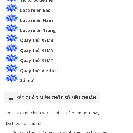
TK từ 00 đến 99
Loto miền Bắc
Loto miền Nam
Loto miền Trung
Quay thử XSMB
Quay thử XSMN
Quay thử XSMT
Quay thử Vietlott
Sổ mơ
KẾT QUẢ 3 MIỀN CHỐT SỐ SIÊU CHUẨN
soicau xsmb chinh xac – soi cau 3 mien hom nay
Dịch vụ soi cầu mb
cầu bạch thủ lô 2 nháy víp xsmb siêu vip chiều nay