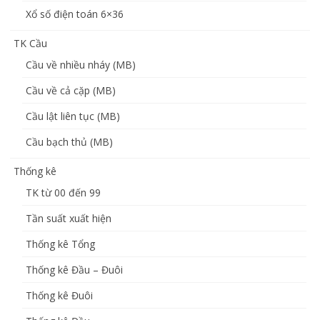
Xổ số điện toán 6×36
TK Cầu
Cầu về nhiều nháy (MB)
Cầu về cả cặp (MB)
Cầu lật liên tục (MB)
Cầu bạch thủ (MB)
Thống kê
TK từ 00 đến 99
Tần suất xuất hiện
Thống kê Tổng
Thống kê Đầu – Đuôi
Thống kê Đuôi