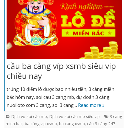
cầu ba càng víp xsmb siêu vip
chiều nay
trúng 10 điểm lô được bao nhiêu tiền, 3 càng miền
bắc hôm nay, soi cau 3 cang mb, dự đoán 3 càng,
nuoiloto com 3 cang, soi 3 cang…
Read more »
Dịch vụ soi cầu mb
,
Dịch vụ soi cầu mb siêu vip
3 cang
mien bac
,
ba càng víp xsmb
,
ba càng xsmb
,
cầu 3 càng 247