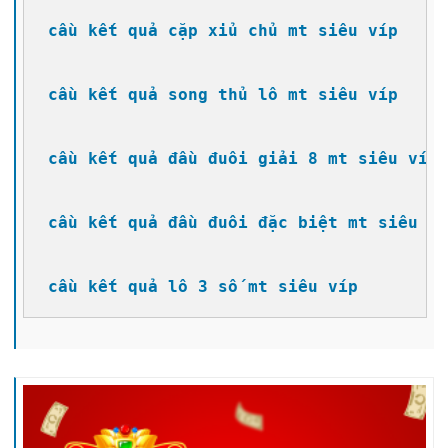
cầu kết quả cặp xỉu chủ mt siêu víp
cầu kết quả song thủ lô mt siêu víp
cầu kết quả đầu đuôi giải 8 mt siêu víp
cầu kết quả đầu đuôi đặc biệt mt siêu ví
cầu kết quả lô 3 số mt siêu víp