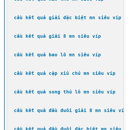
cầu kết quả giải đặc biệt mn siêu víp
cầu kết quả giải 8 mn siêu víp
cầu kết quả bao lô mn siêu víp
cầu kết quả cặp xỉu chủ mn siêu víp
cầu kết quả song thủ lô mn siêu víp
cầu kết quả đầu đuôi giải 8 mn siêu víp
cầu kết quả đầu đuôi đặc biệt mn siêu ví