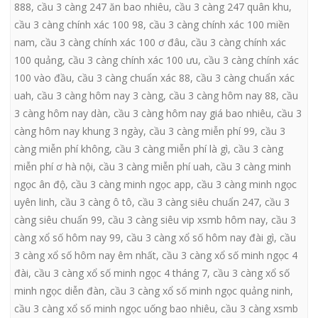
888
,
cầu 3 càng 247 ăn bao nhiêu
,
cầu 3 càng 247 quân khu
,
cầu 3 càng chính xác 100 98
,
cầu 3 càng chính xác 100 miền
nam
,
cầu 3 càng chính xác 100 ơ đâu
,
cầu 3 càng chính xác
100 quảng
,
cầu 3 càng chính xác 100 ưu
,
cầu 3 càng chính xác
100 vào đầu
,
cầu 3 càng chuẩn xác 88
,
cầu 3 càng chuẩn xác
uah
,
cầu 3 càng hôm nay 3 càng
,
cầu 3 càng hôm nay 88
,
cầu
3 càng hôm nay dàn
,
cầu 3 càng hôm nay giá bao nhiêu
,
cầu 3
càng hôm nay khung 3 ngày
,
cầu 3 càng miễn phí 99
,
cầu 3
càng miễn phí không
,
cầu 3 càng miễn phí là gì
,
cầu 3 càng
miễn phí ơ hà nội
,
cầu 3 càng miễn phí uah
,
cầu 3 càng minh
ngọc ân độ
,
cầu 3 càng minh ngọc app
,
cầu 3 càng minh ngọc
uyên linh
,
cầu 3 càng ô tô
,
cầu 3 càng siêu chuẩn 247
,
cầu 3
càng siêu chuẩn 99
,
cầu 3 càng siêu vip xsmb hôm nay
,
cầu 3
càng xổ số hôm nay 99
,
cầu 3 càng xổ số hôm nay đài gì
,
cầu
3 càng xổ số hôm nay êm nhất
,
cầu 3 càng xổ số minh ngọc 4
đài
,
cầu 3 càng xổ số minh ngọc 4 tháng 7
,
cầu 3 càng xổ số
minh ngọc diễn đàn
,
cầu 3 càng xổ số minh ngọc quảng ninh
,
cầu 3 càng xổ số minh ngọc uống bao nhiêu
,
cầu 3 càng xsmb