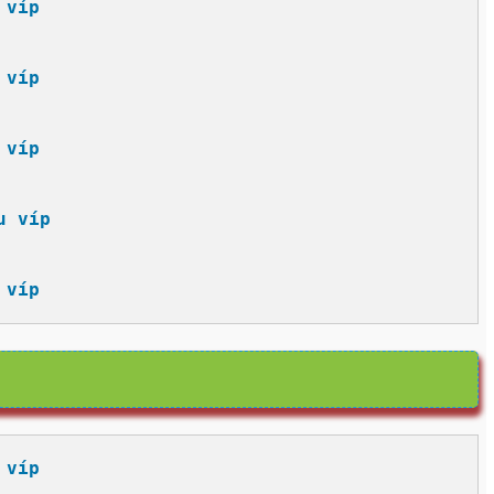
 víp
CẦU DÀN LÔ 4 CON XSMB SIÊU
VIP CHIỀU NAY
 víp
CẦU DÀN LÔ 6 CON XSMB SIÊU
VIP CHIỀU NAY
 víp
u víp
 víp
 víp