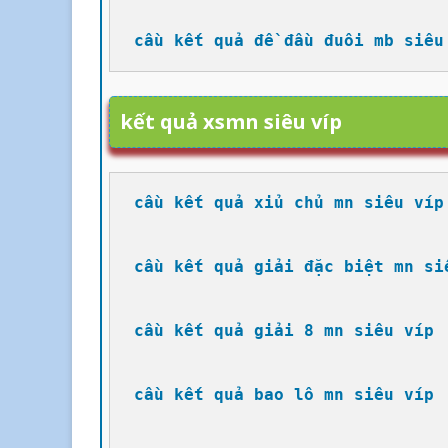
cầu kết quả đề đầu đuôi mb siêu
kết quả xsmn siêu víp
cầu kết quả xỉu chủ mn siêu víp
cầu kết quả giải đặc biệt mn si
cầu kết quả giải 8 mn siêu víp
cầu kết quả bao lô mn siêu víp