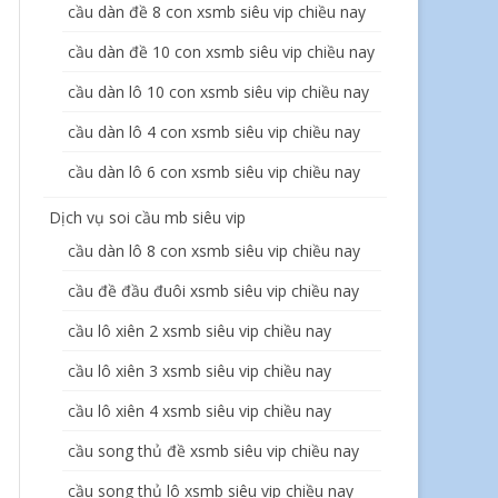
cầu dàn đề 8 con xsmb siêu vip chiều nay
cầu dàn đề 10 con xsmb siêu vip chiều nay
cầu dàn lô 10 con xsmb siêu vip chiều nay
cầu dàn lô 4 con xsmb siêu vip chiều nay
cầu dàn lô 6 con xsmb siêu vip chiều nay
Dịch vụ soi cầu mb siêu vip
cầu dàn lô 8 con xsmb siêu vip chiều nay
cầu đề đầu đuôi xsmb siêu vip chiều nay
cầu lô xiên 2 xsmb siêu vip chiều nay
cầu lô xiên 3 xsmb siêu vip chiều nay
cầu lô xiên 4 xsmb siêu vip chiều nay
cầu song thủ đề xsmb siêu vip chiều nay
cầu song thủ lô xsmb siêu vip chiều nay