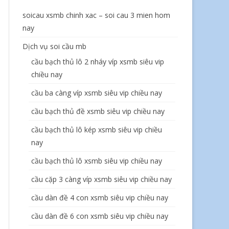
soicau xsmb chinh xac – soi cau 3 mien hom
nay
Dịch vụ soi cầu mb
cầu bạch thủ lô 2 nháy víp xsmb siêu vip
chiều nay
cầu ba càng víp xsmb siêu vip chiều nay
cầu bạch thủ đề xsmb siêu vip chiều nay
cầu bạch thủ lô kép xsmb siêu vip chiều
nay
cầu bạch thủ lô xsmb siêu vip chiều nay
cầu cặp 3 càng víp xsmb siêu vip chiều nay
cầu dàn đề 4 con xsmb siêu vip chiều nay
cầu dàn đề 6 con xsmb siêu vip chiều nay