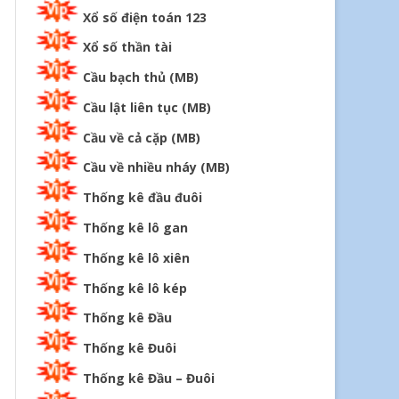
Xổ số điện toán 123
Xổ số thần tài
Cầu bạch thủ (MB)
Cầu lật liên tục (MB)
Cầu về cả cặp (MB)
Cầu về nhiều nháy (MB)
Thống kê đầu đuôi
Thống kê lô gan
Thống kê lô xiên
Thống kê lô kép
Thống kê Đầu
Thống kê Đuôi
Thống kê Đầu – Đuôi