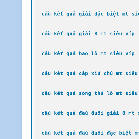
cầu kết quả giải đặc biệt mt si
cầu kết quả giải 8 mt siêu víp
cầu kết quả bao lô mt siêu víp
cầu kết quả cặp xỉu chủ mt siêu
cầu kết quả song thủ lô mt siêu
cầu kết quả đầu đuôi giải 8 mt 
cầu kết quả đầu đuôi đặc biệt m