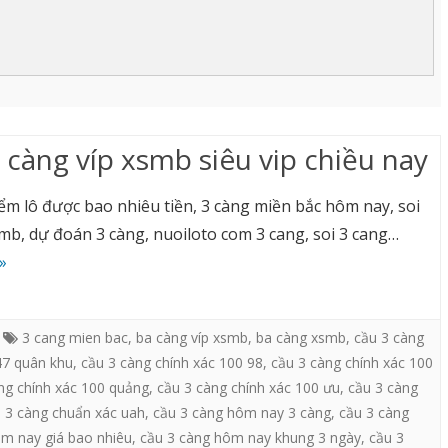
 càng víp xsmb siêu vip chiều nay
ểm lô được bao nhiêu tiền, 3 càng miền bắc hôm nay, soi
mb, dự đoán 3 càng, nuoiloto com 3 cang, soi 3 cang…
»
3 cang mien bac
,
ba càng víp xsmb
,
ba càng xsmb
,
cầu 3 càng
47 quân khu
,
cầu 3 càng chính xác 100 98
,
cầu 3 càng chính xác 100
ng chính xác 100 quảng
,
cầu 3 càng chính xác 100 ưu
,
cầu 3 càng
 3 càng chuẩn xác uah
,
cầu 3 càng hôm nay 3 càng
,
cầu 3 càng
ôm nay giá bao nhiêu
,
cầu 3 càng hôm nay khung 3 ngày
,
cầu 3