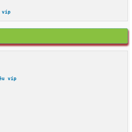
 víp
êu víp