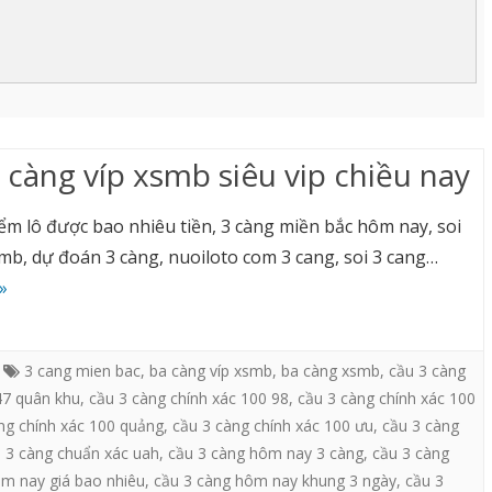
 càng víp xsmb siêu vip chiều nay
ểm lô được bao nhiêu tiền, 3 càng miền bắc hôm nay, soi
mb, dự đoán 3 càng, nuoiloto com 3 cang, soi 3 cang…
»
3 cang mien bac
,
ba càng víp xsmb
,
ba càng xsmb
,
cầu 3 càng
47 quân khu
,
cầu 3 càng chính xác 100 98
,
cầu 3 càng chính xác 100
ng chính xác 100 quảng
,
cầu 3 càng chính xác 100 ưu
,
cầu 3 càng
 3 càng chuẩn xác uah
,
cầu 3 càng hôm nay 3 càng
,
cầu 3 càng
ôm nay giá bao nhiêu
,
cầu 3 càng hôm nay khung 3 ngày
,
cầu 3