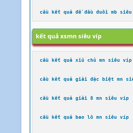
cầu kết quả đề đầu đuôi mb siêu
kết quả xsmn siêu víp
cầu kết quả xỉu chủ mn siêu víp
cầu kết quả giải đặc biệt mn si
cầu kết quả giải 8 mn siêu víp
cầu kết quả bao lô mn siêu víp