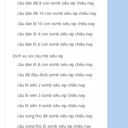
cầu dàn đề 8 con xsmb siêu vip chiều nay
cầu dàn đề 10 con xsmb siêu vip chiều nay
cầu dàn lô 10 con xsmb siêu vip chiều nay
cầu dàn lô 4 con xsmb siêu vip chiều nay
cầu dàn lô 6 con xsmb siêu vip chiều nay
Dịch vụ soi cầu mb siêu vip
cầu dàn lô 8 con xsmb siêu vip chiều nay
cầu đề đầu đuôi xsmb siêu vip chiều nay
cầu lô xiên 2 xsmb siêu vip chiều nay
cầu lô xiên 3 xsmb siêu vip chiều nay
cầu lô xiên 4 xsmb siêu vip chiều nay
cầu song thủ đề xsmb siêu vip chiều nay
cầu song thủ lô xsmb siêu vip chiều nay