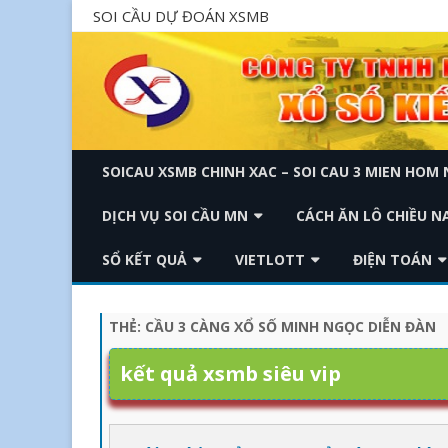
SOI CẦU DỰ ĐOÁN XSMB
SOICAU XSMB CHINH XAC – SOI CAU 3 MIEN HOM 
DỊCH VỤ SOI CẦU MN
CÁCH ĂN LÔ CHIỀU N
CẦU BAO LÔ XSMN SIÊU VIP
SỔ KẾT QUẢ
VIETLOTT
ĐIỆN TOÁN
CHIỀU NAY
SỔ KẾT QUẢ XSMT
MAX 4D
XỔ SỐ THẦN TÀI
CẦU CẶP XÍU CHỦ XSMN SIÊU
THẺ:
CẦU 3 CÀNG XỔ SỐ MINH NGỌC DIỄN ĐÀN
SỔ KẾT QUẢ XSMN
MAX 3D
XỔ SỐ ĐIỆN TOÁ
VIP CHIỀU NAY
kết quả xsmb siêu vip
SỔ KẾT QUẢ XSMB
XỔ SỐ POWER 6/55
XỔ SỐ ĐIỆN TOÁ
CẦU ĐẶC BIỆT XSMN SIÊU VIP
CHIỀU NAY
XỔ SỐ MEGA 6/45