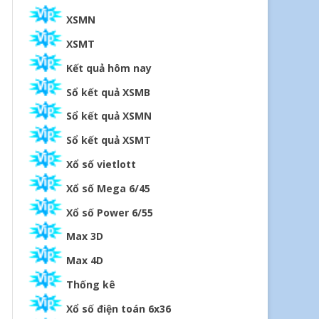
XSMN
XSMT
Kết quả hôm nay
Sổ kết quả XSMB
Sổ kết quả XSMN
Sổ kết quả XSMT
Xổ số vietlott
Xổ số Mega 6/45
Xổ số Power 6/55
Max 3D
Max 4D
Thống kê
Xổ số điện toán 6x36