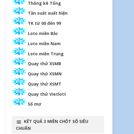
Thống kê Tổng
Tần suất xuất hiện
TK từ 00 đến 99
Loto miền Bắc
Loto miền Nam
Loto miền Trung
Quay thử XSMB
Quay thử XSMN
Quay thử XSMT
Quay thử Vietlott
Sổ mơ
KẾT QUẢ 3 MIỀN CHỐT SỐ SIÊU
CHUẨN