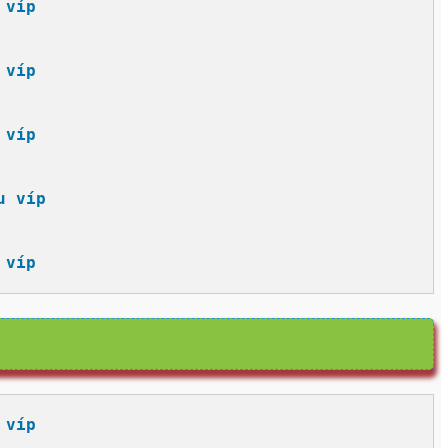
 víp
CẦU DÀN LÔ 4 CON XSMB SIÊU
VIP CHIỀU NAY
 víp
CẦU DÀN LÔ 6 CON XSMB SIÊU
VIP CHIỀU NAY
 víp
u víp
 víp
 víp