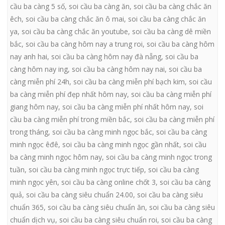
cầu ba càng 5 số
,
soi cầu ba càng ăn
,
soi cầu ba càng chắc ăn
êch
,
soi cầu ba càng chắc ăn ô mai
,
soi cầu ba càng chắc ăn
ya
,
soi cầu ba càng chắc ăn youtube
,
soi cầu ba càng dê miền
bắc
,
soi cầu ba càng hôm nay a trung roi
,
soi cầu ba càng hôm
nay anh hai
,
soi cầu ba càng hôm nay đà nẵng
,
soi cầu ba
càng hôm nay ing
,
soi cầu ba càng hôm nay nai
,
soi cầu ba
càng miễn phí 24h
,
soi cầu ba càng miễn phí bạch kim
,
soi cầu
ba càng miễn phí đẹp nhất hôm nay
,
soi cầu ba càng miễn phí
giang hôm nay
,
soi cầu ba càng miễn phí nhất hôm nay
,
soi
cầu ba càng miễn phí trong miền bắc
,
soi cầu ba càng miễn phí
trong tháng
,
soi cầu ba càng minh ngọc bắc
,
soi cầu ba càng
minh ngọc êđê
,
soi cầu ba càng minh ngọc gần nhất
,
soi cầu
ba càng minh ngọc hôm nay
,
soi cầu ba càng minh ngọc trong
tuần
,
soi cầu ba càng minh ngọc trực tiếp
,
soi cầu ba càng
minh ngọc yên
,
soi cầu ba càng online chốt 3
,
soi cầu ba càng
quả
,
soi cầu ba càng siêu chuẩn 24.00
,
soi cầu ba càng siêu
chuẩn 365
,
soi cầu ba càng siêu chuẩn ăn
,
soi cầu ba càng siêu
chuẩn dịch vụ
,
soi cầu ba càng siêu chuẩn roi
,
soi cầu ba càng