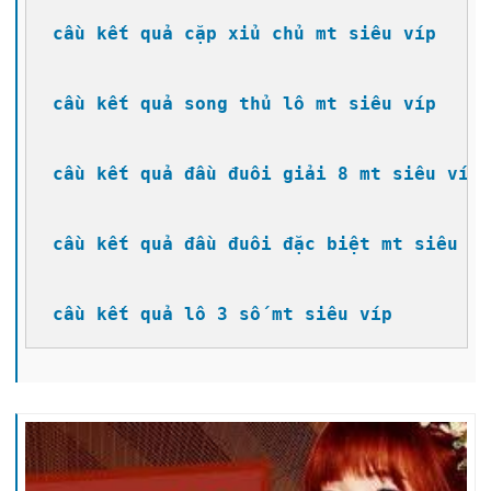
cầu kết quả cặp xỉu chủ mt siêu víp
cầu kết quả song thủ lô mt siêu víp
cầu kết quả đầu đuôi giải 8 mt siêu víp
cầu kết quả đầu đuôi đặc biệt mt siêu ví
cầu kết quả lô 3 số mt siêu víp