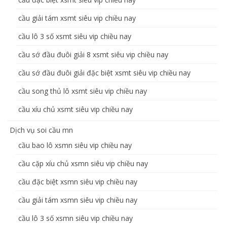
cầu giải tám xsmt siêu vip chiều nay
cầu lô 3 số xsmt siêu vip chiều nay
cầu sớ đầu đuôi giải 8 xsmt siêu vip chiều nay
cầu sớ đầu đuôi giải đặc biệt xsmt siêu vip chiều nay
cầu song thủ lô xsmt siêu vip chiều nay
cầu xíu chủ xsmt siêu vip chiều nay
Dịch vụ soi cầu mn
cầu bao lô xsmn siêu vip chiều nay
cầu cặp xíu chủ xsmn siêu vip chiều nay
cầu đặc biệt xsmn siêu vip chiều nay
cầu giải tám xsmn siêu vip chiều nay
cầu lô 3 số xsmn siêu vip chiều nay