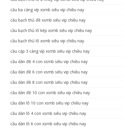
cầu ba càng víp xsmb siêu vip chiều nay
cầu bạch thủ đề xsmb siêu vip chiều nay
cầu bạch thủ lô kép xsmb siêu vip chiều nay
cầu bạch thủ lô xsmb siêu vip chiều nay
cầu cặp 3 càng víp xsmb siêu vip chiều nay
cầu dàn đề 4 con xsmb siêu vip chiều nay
cầu dàn đề 6 con xsmb siêu vip chiều nay
cầu dàn đề 8 con xsmb siêu vip chiều nay
cầu dàn đề 10 con xsmb siêu vip chiều nay
cầu dàn lô 10 con xsmb siêu vip chiều nay
cầu dàn lô 4 con xsmb siêu vip chiều nay
cầu dàn lô 6 con xsmb siêu vip chiều nay