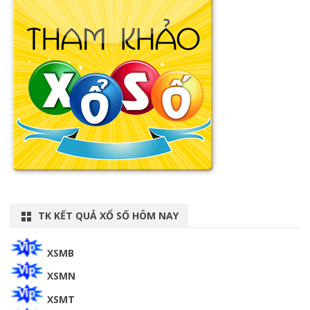
TK KẾT QUẢ XỔ SỐ HÔM NAY
XSMB
XSMN
XSMT