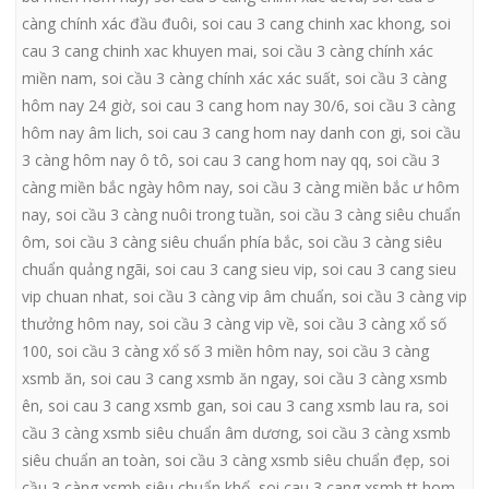
càng chính xác đầu đuôi
,
soi cau 3 cang chinh xac khong
,
soi
cau 3 cang chinh xac khuyen mai
,
soi cầu 3 càng chính xác
miền nam
,
soi cầu 3 càng chính xác xác suất
,
soi cầu 3 càng
hôm nay 24 giờ
,
soi cau 3 cang hom nay 30/6
,
soi cầu 3 càng
hôm nay âm lich
,
soi cau 3 cang hom nay danh con gi
,
soi cầu
3 càng hôm nay ô tô
,
soi cau 3 cang hom nay qq
,
soi cầu 3
càng miền bắc ngày hôm nay
,
soi cầu 3 càng miền bắc ư hôm
nay
,
soi cầu 3 càng nuôi trong tuần
,
soi cầu 3 càng siêu chuẩn
ôm
,
soi cầu 3 càng siêu chuẩn phía bắc
,
soi cầu 3 càng siêu
chuẩn quảng ngãi
,
soi cau 3 cang sieu vip
,
soi cau 3 cang sieu
vip chuan nhat
,
soi cầu 3 càng vip âm chuẩn
,
soi cầu 3 càng vip
thưởng hôm nay
,
soi cầu 3 càng vip về
,
soi cầu 3 càng xổ số
100
,
soi cầu 3 càng xổ số 3 miền hôm nay
,
soi cầu 3 càng
xsmb ăn
,
soi cau 3 cang xsmb ăn ngay
,
soi cầu 3 càng xsmb
ên
,
soi cau 3 cang xsmb gan
,
soi cau 3 cang xsmb lau ra
,
soi
cầu 3 càng xsmb siêu chuẩn âm dương
,
soi cầu 3 càng xsmb
siêu chuẩn an toàn
,
soi cầu 3 càng xsmb siêu chuẩn đẹp
,
soi
cầu 3 càng xsmb siêu chuẩn khổ
,
soi cau 3 cang xsmb tt hom