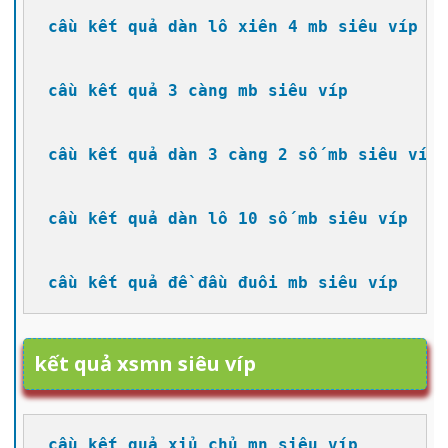
cầu kết quả dàn lô xiên 4 mb siêu víp
cầu kết quả 3 càng mb siêu víp
cầu kết quả dàn 3 càng 2 số mb siêu víp
cầu kết quả dàn lô 10 số mb siêu víp
cầu kết quả đề đầu đuôi mb siêu víp
kết quả xsmn siêu víp
cầu kết quả xỉu chủ mn siêu víp