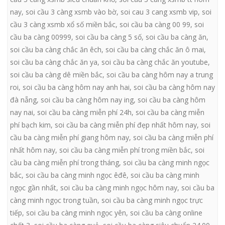
nay
,
soi cầu 3 càng xsmb vào bờ
,
soi cau 3 cang xsmb vip
,
soi
cầu 3 càng xsmb xổ số miền bắc
,
soi cầu ba càng 00 99
,
soi
cầu ba càng 00999
,
soi cầu ba càng 5 số
,
soi cầu ba càng ăn
,
soi cầu ba càng chắc ăn êch
,
soi cầu ba càng chắc ăn ô mai
,
soi cầu ba càng chắc ăn ya
,
soi cầu ba càng chắc ăn youtube
,
soi cầu ba càng dê miền bắc
,
soi cầu ba càng hôm nay a trung
roi
,
soi cầu ba càng hôm nay anh hai
,
soi cầu ba càng hôm nay
đà nẵng
,
soi cầu ba càng hôm nay ing
,
soi cầu ba càng hôm
nay nai
,
soi cầu ba càng miễn phí 24h
,
soi cầu ba càng miễn
phí bạch kim
,
soi cầu ba càng miễn phí đẹp nhất hôm nay
,
soi
cầu ba càng miễn phí giang hôm nay
,
soi cầu ba càng miễn phí
nhất hôm nay
,
soi cầu ba càng miễn phí trong miền bắc
,
soi
cầu ba càng miễn phí trong tháng
,
soi cầu ba càng minh ngọc
bắc
,
soi cầu ba càng minh ngọc êđê
,
soi cầu ba càng minh
ngọc gần nhất
,
soi cầu ba càng minh ngọc hôm nay
,
soi cầu ba
càng minh ngọc trong tuần
,
soi cầu ba càng minh ngọc trực
tiếp
,
soi cầu ba càng minh ngọc yên
,
soi cầu ba càng online