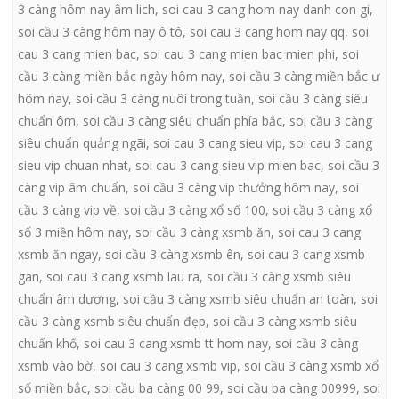
3 càng hôm nay âm lich
,
soi cau 3 cang hom nay danh con gi
,
soi cầu 3 càng hôm nay ô tô
,
soi cau 3 cang hom nay qq
,
soi
cau 3 cang mien bac
,
soi cau 3 cang mien bac mien phi
,
soi
cầu 3 càng miền bắc ngày hôm nay
,
soi cầu 3 càng miền bắc ư
hôm nay
,
soi cầu 3 càng nuôi trong tuần
,
soi cầu 3 càng siêu
chuẩn ôm
,
soi cầu 3 càng siêu chuẩn phía bắc
,
soi cầu 3 càng
siêu chuẩn quảng ngãi
,
soi cau 3 cang sieu vip
,
soi cau 3 cang
sieu vip chuan nhat
,
soi cau 3 cang sieu vip mien bac
,
soi cầu 3
càng vip âm chuẩn
,
soi cầu 3 càng vip thưởng hôm nay
,
soi
cầu 3 càng vip về
,
soi cầu 3 càng xổ số 100
,
soi cầu 3 càng xổ
số 3 miền hôm nay
,
soi cầu 3 càng xsmb ăn
,
soi cau 3 cang
xsmb ăn ngay
,
soi cầu 3 càng xsmb ên
,
soi cau 3 cang xsmb
gan
,
soi cau 3 cang xsmb lau ra
,
soi cầu 3 càng xsmb siêu
chuẩn âm dương
,
soi cầu 3 càng xsmb siêu chuẩn an toàn
,
soi
cầu 3 càng xsmb siêu chuẩn đẹp
,
soi cầu 3 càng xsmb siêu
chuẩn khổ
,
soi cau 3 cang xsmb tt hom nay
,
soi cầu 3 càng
xsmb vào bờ
,
soi cau 3 cang xsmb vip
,
soi cầu 3 càng xsmb xổ
số miền bắc
,
soi cầu ba càng 00 99
,
soi cầu ba càng 00999
,
soi