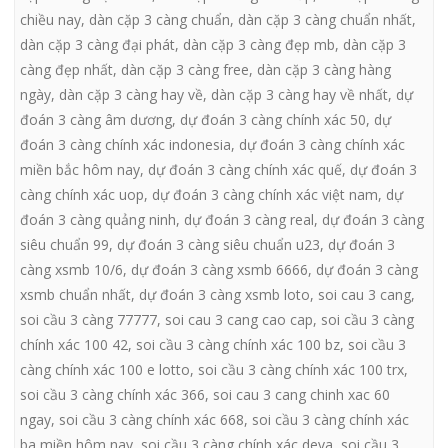
chiều nay
,
dàn cặp 3 càng chuẩn
,
dàn cặp 3 càng chuẩn nhất
,
dàn cặp 3 càng đại phát
,
dàn cặp 3 càng đẹp mb
,
dàn cặp 3
càng đẹp nhất
,
dàn cặp 3 càng free
,
dàn cặp 3 càng hàng
ngày
,
dàn cặp 3 càng hay về
,
dàn cặp 3 càng hay về nhất
,
dự
đoán 3 càng âm dương
,
dự đoán 3 càng chính xác 50
,
dự
đoán 3 càng chính xác indonesia
,
dự đoán 3 càng chính xác
miền bắc hôm nay
,
dự đoán 3 càng chính xác quế
,
dự đoán 3
càng chính xác uop
,
dự đoán 3 càng chính xác việt nam
,
dự
đoán 3 càng quảng ninh
,
dự đoán 3 càng real
,
dự đoán 3 càng
siêu chuẩn 99
,
dự đoán 3 càng siêu chuẩn u23
,
dự đoán 3
càng xsmb 10/6
,
dự đoán 3 càng xsmb 6666
,
dự đoán 3 càng
xsmb chuẩn nhất
,
dự đoán 3 càng xsmb loto
,
soi cau 3 cang
,
soi cầu 3 càng 77777
,
soi cau 3 cang cao cap
,
soi cầu 3 càng
chính xác 100 42
,
soi cầu 3 càng chính xác 100 bz
,
soi cầu 3
càng chính xác 100 e lotto
,
soi cầu 3 càng chính xác 100 trx
,
soi cầu 3 càng chính xác 366
,
soi cau 3 cang chinh xac 60
ngay
,
soi cầu 3 càng chính xác 668
,
soi cầu 3 càng chính xác
ba miền hôm nay
,
soi cầu 3 càng chính xác deva
,
soi cầu 3