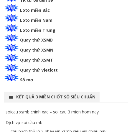
TK từ 00 đến 99
Loto miền Bắc
Loto miền Nam
Loto miền Trung
Quay thử XSMB
Quay thử XSMN
Quay thử XSMT
Quay thử Vietlott
Sổ mơ
KẾT QUẢ 3 MIỀN CHỐT SỐ SIÊU CHUẨN
soicau xsmb chinh xac – soi cau 3 mien hom nay
Dịch vụ soi cầu mb
cầu bạch thủ lô 2 nháy víp xsmb siêu vip chiều nay