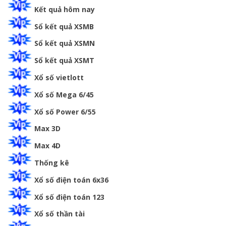
Kết quả hôm nay
Sổ kết quả XSMB
Sổ kết quả XSMN
Sổ kết quả XSMT
Xổ số vietlott
Xổ số Mega 6/45
Xổ số Power 6/55
Max 3D
Max 4D
Thống kê
Xổ số điện toán 6x36
Xổ số điện toán 123
Xổ số thần tài