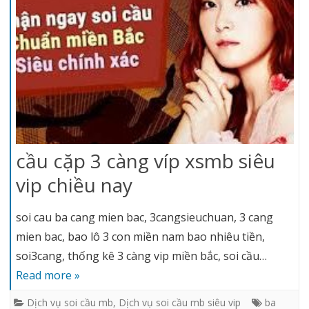
cầu cặp 3 càng víp xsmb siêu
vip chiều nay
soi cau ba cang mien bac, 3cangsieuchuan, 3 cang
mien bac, bao lô 3 con miền nam bao nhiêu tiền,
soi3cang, thống kê 3 càng vip miền bắc, soi cầu…
Read more »
Dịch vụ soi cầu mb
,
Dịch vụ soi cầu mb siêu vip
ba