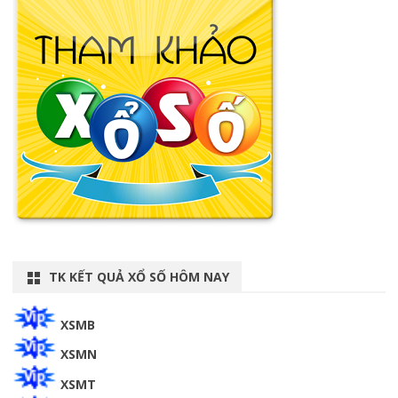
TK KẾT QUẢ XỔ SỐ HÔM NAY
XSMB
XSMN
XSMT