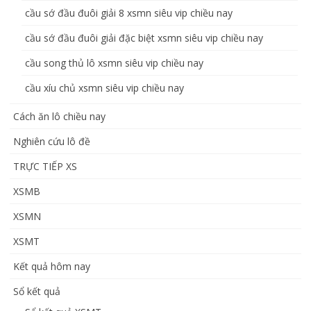
cầu sớ đầu đuôi giải 8 xsmn siêu vip chiều nay
cầu sớ đầu đuôi giải đặc biệt xsmn siêu vip chiều nay
cầu song thủ lô xsmn siêu vip chiều nay
cầu xíu chủ xsmn siêu vip chiều nay
Cách ăn lô chiều nay
Nghiên cứu lô đề
TRỰC TIẾP XS
XSMB
XSMN
XSMT
Kết quả hôm nay
Sổ kết quả