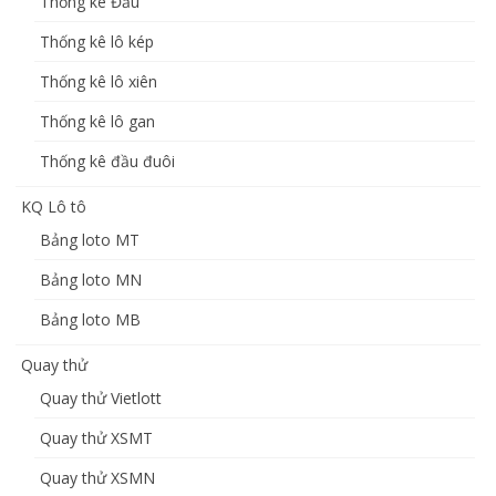
Thống kê Đầu
Thống kê lô kép
Thống kê lô xiên
Thống kê lô gan
Thống kê đầu đuôi
KQ Lô tô
Bảng loto MT
Bảng loto MN
Bảng loto MB
Quay thử
Quay thử Vietlott
Quay thử XSMT
Quay thử XSMN