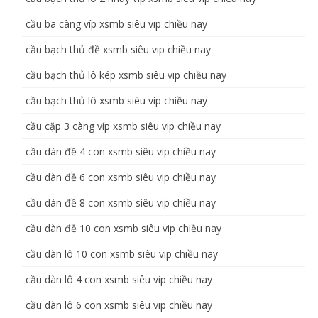
cầu ba càng víp xsmb siêu vip chiều nay
cầu bạch thủ đề xsmb siêu vip chiều nay
cầu bạch thủ lô kép xsmb siêu vip chiều nay
cầu bạch thủ lô xsmb siêu vip chiều nay
cầu cặp 3 càng víp xsmb siêu vip chiều nay
cầu dàn đề 4 con xsmb siêu vip chiều nay
cầu dàn đề 6 con xsmb siêu vip chiều nay
cầu dàn đề 8 con xsmb siêu vip chiều nay
cầu dàn đề 10 con xsmb siêu vip chiều nay
cầu dàn lô 10 con xsmb siêu vip chiều nay
cầu dàn lô 4 con xsmb siêu vip chiều nay
cầu dàn lô 6 con xsmb siêu vip chiều nay