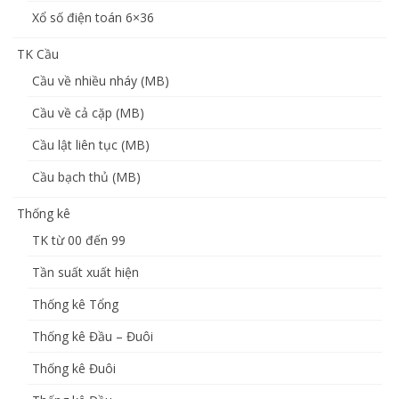
Xổ số điện toán 6×36
TK Cầu
Cầu về nhiều nháy (MB)
Cầu về cả cặp (MB)
Cầu lật liên tục (MB)
Cầu bạch thủ (MB)
Thống kê
TK từ 00 đến 99
Tần suất xuất hiện
Thống kê Tổng
Thống kê Đầu – Đuôi
Thống kê Đuôi