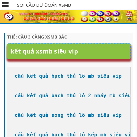
SOI CẦU DỰ ĐOÁN XSMB
Skip
to
content
THẺ:
CẦU 3 CÀNG XSMB BẮC
kết quả xsmb siêu vip
 cầu kết quả bạch thủ lô mb siêu víp
cầu kết quả bạch thủ lô 2 nháy mb siêu v
cầu kết quả song thủ lô mb siêu víp
cầu kết quả bạch thủ lô kép mb siêu víp