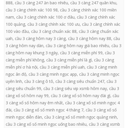
888
,
cầu 3 càng 247 ăn bao nhiêu
,
cầu 3 càng 247 quân khu
,
cầu 3 càng chính xác 100 98
,
cầu 3 càng chính xác 100 miền
nam
,
cầu 3 càng chính xác 100 ơ đâu
,
cầu 3 càng chính xác
100 quảng
,
cầu 3 càng chính xác 100 ưu
,
cầu 3 càng chính xác
100 vào đầu
,
cầu 3 càng chuẩn xác 88
,
cầu 3 càng chuẩn xác
uah
,
cầu 3 càng hôm nay 3 càng
,
cầu 3 càng hôm nay 88
,
cầu
3 càng hôm nay dàn
,
cầu 3 càng hôm nay giá bao nhiêu
,
cầu 3
càng hôm nay khung 3 ngày
,
cầu 3 càng miễn phí 99
,
cầu 3
càng miễn phí không
,
cầu 3 càng miễn phí là gì
,
cầu 3 càng
miễn phí ơ hà nội
,
cầu 3 càng miễn phí uah
,
cầu 3 càng minh
ngọc ân độ
,
cầu 3 càng minh ngọc app
,
cầu 3 càng minh ngọc
uyên linh
,
cầu 3 càng ô tô
,
cầu 3 càng siêu chuẩn 247
,
cầu 3
càng siêu chuẩn 99
,
cầu 3 càng siêu vip xsmb hôm nay
,
cầu 3
càng xổ số hôm nay 99
,
cầu 3 càng xổ số hôm nay đài gì
,
cầu
3 càng xổ số hôm nay êm nhất
,
cầu 3 càng xổ số minh ngọc 4
đài
,
cầu 3 càng xổ số minh ngọc 4 tháng 7
,
cầu 3 càng xổ số
minh ngọc diễn đàn
,
cầu 3 càng xổ số minh ngọc quảng ninh
,
cầu 3 càng xổ số minh ngọc uống bao nhiêu
,
cầu 3 càng xsmb