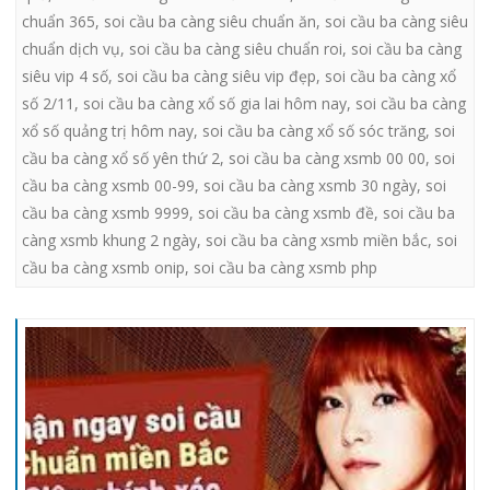
chuẩn 365
,
soi cầu ba càng siêu chuẩn ăn
,
soi cầu ba càng siêu
chuẩn dịch vụ
,
soi cầu ba càng siêu chuẩn roi
,
soi cầu ba càng
siêu vip 4 số
,
soi cầu ba càng siêu vip đẹp
,
soi cầu ba càng xổ
số 2/11
,
soi cầu ba càng xổ số gia lai hôm nay
,
soi cầu ba càng
xổ số quảng trị hôm nay
,
soi cầu ba càng xổ số sóc trăng
,
soi
cầu ba càng xổ số yên thứ 2
,
soi cầu ba càng xsmb 00 00
,
soi
cầu ba càng xsmb 00-99
,
soi cầu ba càng xsmb 30 ngày
,
soi
cầu ba càng xsmb 9999
,
soi cầu ba càng xsmb đề
,
soi cầu ba
càng xsmb khung 2 ngày
,
soi cầu ba càng xsmb miền bắc
,
soi
cầu ba càng xsmb onip
,
soi cầu ba càng xsmb php