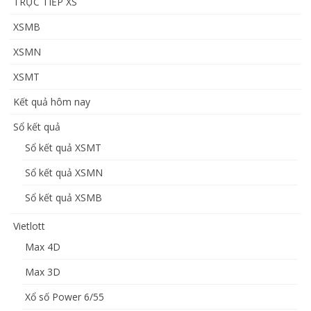
TRỰC TIẾP XS
XSMB
XSMN
XSMT
Kết quả hôm nay
Sổ kết quả
Sổ kết quả XSMT
Sổ kết quả XSMN
Sổ kết quả XSMB
Vietlott
Max 4D
Max 3D
Xổ số Power 6/55