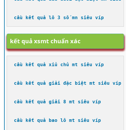
cầu kết quả lô 3 số mn siêu víp
kết quả xsmt chuẩn xác
cầu kết quả xỉu chủ mt siêu víp
cầu kết quả giải đặc biệt mt siêu víp
cầu kết quả giải 8 mt siêu víp
cầu kết quả bao lô mt siêu víp