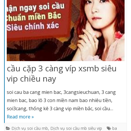
cầu cặp 3 càng víp xsmb siêu
vip chiều nay
soi cau ba cang mien bac, 3cangsieuchuan, 3 cang
mien bac, bao lô 3 con miền nam bao nhiêu tiền,
soi3cang, thống kê 3 càng vip miền bắc, soi cầu…
Read more »
Dịch vụ soi cầu mb
,
Dịch vụ soi cầu mb siêu vip
ba