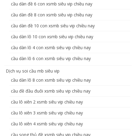
cầu dàn đề 6 con xsmb siêu vip chiều nay
cầu dàn đề 8 con xsmb siêu vip chiều nay
cầu dàn đề 10 con xsmb siêu vip chiều nay
cầu dàn lô 10 con xsmb siêu vip chiều nay
cầu dàn lô 4 con xsmb siêu vip chiều nay
cầu dàn lô 6 con xsmb siêu vip chiều nay
Dịch vụ soi cầu mb siêu vip
cầu dàn lô 8 con xsmb siêu vip chiều nay
cầu đề đầu đuôi xsmb siêu vip chiều nay
cầu lô xiên 2 xsmb siêu vip chiều nay
cầu lô xiên 3 xsmb siêu vip chiều nay
cầu lô xiên 4 xsmb siêu vip chiều nay
cầu song thủ đề xsmb siêu vip chiều nay