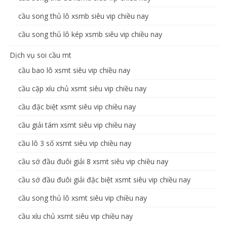
cầu song thủ lô xsmb siêu vip chiều nay
cầu song thủ lô kép xsmb siêu vip chiều nay
Dịch vụ soi cầu mt
cầu bao lô xsmt siêu vip chiều nay
cầu cặp xíu chủ xsmt siêu vip chiều nay
cầu đặc biệt xsmt siêu vip chiều nay
cầu giải tám xsmt siêu vip chiều nay
cầu lô 3 số xsmt siêu vip chiều nay
cầu sớ đầu đuôi giải 8 xsmt siêu vip chiều nay
cầu sớ đầu đuôi giải đặc biệt xsmt siêu vip chiều nay
cầu song thủ lô xsmt siêu vip chiều nay
cầu xíu chủ xsmt siêu vip chiều nay