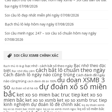
bại ngày 07/08/2026
Soi cầu lô đẹp nhất miễn phí ngày 07/08/2026
Bạch thủ lô kép hôm nay ngày 07/08/2026
Soi cầu minh ngọc 247 – soi cầu số chuẩn hôm nay ngày
07/08/2026
SOI CẦU XSMB CHÍNH XÁC
Bạc nhớ theo đặc
bạc nhớ - cách bắt số theo ngày
Bạch thủ lô là gì
cách bắt lô chuẩn theo ngày
biệt
Bạc nhớ đầu câm
Cách đánh lô ngày nào cũng trúng
Cách đánh đề ngày
du doan XSMB 3
nào cũng trúng
cách đánh đề ăn 100%
dự đoán xổ số miền
so
dự đoán xổ số hà nội
bắc
ket xo so mien bac truc tiep
ket xo so
mien bắc
ket xo so xsmb
ket xo so xsmb truc tiep
kinh nghiệm dự đoán lô đề chính xác
kq dự đoán xsmb
kq xổ số miền bắc
kq xo so mien bac minh ngoc
kq xo so xsmb minh ngoc