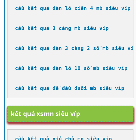
cầu kết quả dàn lô xiên 4 mb siêu víp
cầu kết quả 3 càng mb siêu víp
cầu kết quả dàn 3 càng 2 số mb siêu víp
cầu kết quả dàn lô 10 số mb siêu víp
cầu kết quả đề đầu đuôi mb siêu víp
kết quả xsmn siêu víp
cầu kết quả xỉu chủ mn siêu víp