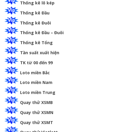
Thống kê lô kép
Thống kê Đầu
Thống kê Đuôi
Thống kê Đầu – Đuôi
Thống kê Tổng
Tần suất xuất hiện
TK từ 00 đến 99
Loto miền Bắc
Loto miền Nam
Loto miền Trung
Quay thử XSMB
Quay thử XSMN
Quay thử XSMT