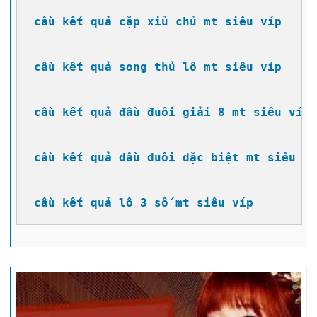
cầu kết quả cặp xỉu chủ mt siêu víp
cầu kết quả song thủ lô mt siêu víp
cầu kết quả đầu đuôi giải 8 mt siêu víp
cầu kết quả đầu đuôi đặc biệt mt siêu ví
cầu kết quả lô 3 số mt siêu víp