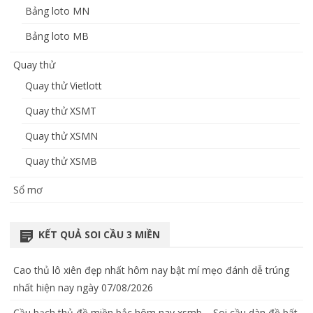
Bảng loto MN
Bảng loto MB
Quay thử
Quay thử Vietlott
Quay thử XSMT
Quay thử XSMN
Quay thử XSMB
Sổ mơ
KẾT QUẢ SOI CẦU 3 MIỀN
Cao thủ lô xiên đẹp nhất hôm nay bật mí mẹo đánh dễ trúng
nhất hiện nay ngày 07/08/2026
Cầu bạch thủ đề miền bắc hôm nay xsmb – Soi cầu dàn đề bất