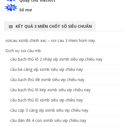
Quay thử Vietlott
Sổ mơ
KẾT QUẢ 3 MIỀN CHỐT SỐ SIÊU CHUẨN
soicau xsmb chinh xac – soi cau 3 mien hom nay
Dịch vụ soi cầu mb
cầu bạch thủ lô 2 nháy víp xsmb siêu vip chiều nay
cầu ba càng víp xsmb siêu vip chiều nay
cầu bạch thủ đề xsmb siêu vip chiều nay
cầu bạch thủ lô kép xsmb siêu vip chiều nay
cầu bạch thủ lô xsmb siêu vip chiều nay
cầu cặp 3 càng víp xsmb siêu vip chiều nay
cầu dàn đề 4 con xsmb siêu vip chiều nay