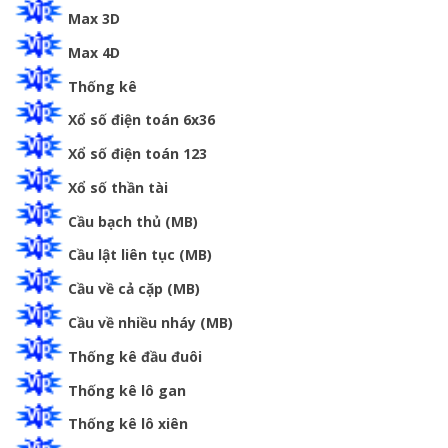
Max 3D
Max 4D
Thống kê
Xổ số điện toán 6x36
Xổ số điện toán 123
Xổ số thần tài
Cầu bạch thủ (MB)
Cầu lật liên tục (MB)
Cầu về cả cặp (MB)
Cầu về nhiều nháy (MB)
Thống kê đầu đuôi
Thống kê lô gan
Thống kê lô xiên